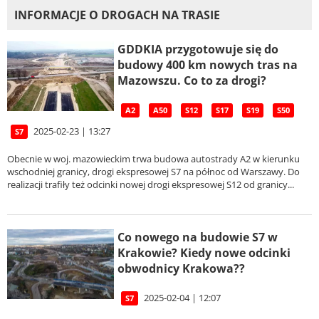
INFORMACJE O DROGACH NA TRASIE
GDDKIA przygotowuje się do
budowy 400 km nowych tras na
Mazowszu. Co to za drogi?
A2
A50
S12
S17
S19
S50
2025-02-23 | 13:27
S7
Obecnie w woj. mazowieckim trwa budowa autostrady A2 w kierunku
wschodniej granicy, drogi ekspresowej S7 na północ od Warszawy. Do
realizacji trafiły też odcinki nowej drogi ekspresowej S12 od granicy...
Co nowego na budowie S7 w
Krakowie? Kiedy nowe odcinki
obwodnicy Krakowa??
2025-02-04 | 12:07
S7