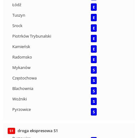
Łódź
E
Tuszyn
E
Srock
E
Piotrków Trybunalski
E
Kamieńsk
E
Radomsko
E
Mykanów
S
Częstochowa
S
Blachownia
S
Woźniki
S
Pyrzowice
S
droga ekspresowa S1
S1