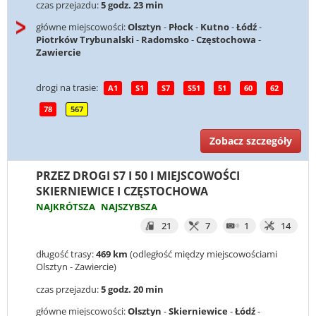
czas przejazdu:
5 godz. 23 min
główne miejscowości:
Olsztyn
-
Płock
-
Kutno
-
Łódź
-
Piotrków Trybunalski
-
Radomsko
-
Częstochowa
-
Zawiercie
drogi na trasie:
A1
S1
S7
S51
51
60
62
78
567
Zobacz szczegóły
PRZEZ DROGI S7 I 50 I MIEJSCOWOŚCI
SKIERNIEWICE I CZĘSTOCHOWA
NAJKRÓTSZA
NAJSZYBSZA
21
7
1
14
długość trasy:
469 km
(odległość między miejscowościami
Olsztyn - Zawiercie)
czas przejazdu:
5 godz. 20 min
główne miejscowości:
Olsztyn
-
Skierniewice
-
Łódź
-