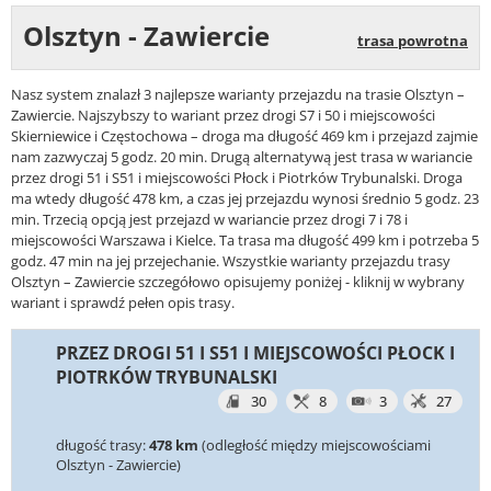
Olsztyn - Zawiercie
trasa powrotna
Nasz system znalazł 3 najlepsze warianty przejazdu na trasie Olsztyn –
Zawiercie. Najszybszy to wariant przez drogi S7 i 50 i miejscowości
Skierniewice i Częstochowa – droga ma długość 469 km i przejazd zajmie
nam zazwyczaj 5 godz. 20 min. Drugą alternatywą jest trasa w wariancie
przez drogi 51 i S51 i miejscowości Płock i Piotrków Trybunalski. Droga
ma wtedy długość 478 km, a czas jej przejazdu wynosi średnio 5 godz. 23
min. Trzecią opcją jest przejazd w wariancie przez drogi 7 i 78 i
miejscowości Warszawa i Kielce. Ta trasa ma długość 499 km i potrzeba 5
godz. 47 min na jej przejechanie. Wszystkie warianty przejazdu trasy
Olsztyn – Zawiercie szczegółowo opisujemy poniżej - kliknij w wybrany
wariant i sprawdź pełen opis trasy.
PRZEZ DROGI 51 I S51 I MIEJSCOWOŚCI PŁOCK I
PIOTRKÓW TRYBUNALSKI
30
8
3
27
długość trasy:
478 km
(odległość między miejscowościami
Olsztyn - Zawiercie)