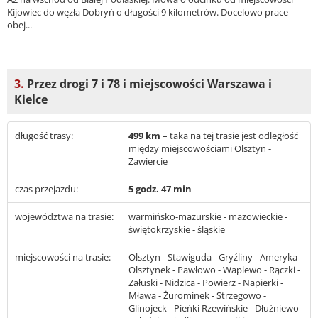
Kijowiec do węzła Dobryń o długości 9 kilometrów. Docelowo prace
obej...
3.
Przez drogi 7 i 78 i miejscowości Warszawa i
Kielce
długość trasy:
499 km
– taka na tej trasie jest odległość
między miejscowościami Olsztyn -
Zawiercie
czas przejazdu:
5 godz. 47 min
województwa na trasie:
warmińsko-mazurskie - mazowieckie -
świętokrzyskie - śląskie
miejscowości na trasie:
Olsztyn - Stawiguda - Gryźliny - Ameryka -
Olsztynek - Pawłowo - Waplewo - Rączki -
Załuski - Nidzica - Powierz - Napierki -
Mława - Żurominek - Strzegowo -
Glinojeck - Pieńki Rzewińskie - Dłużniewo