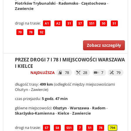
Piotrków Trybunalski
-
Radomsko
-
Częstochowa
-
Zawiercie
drogi na trasie:
A1
A2
S1
S7
S51
50
51
70
78
92
Zobacz szczegóły
PRZEZ DROGI 7 I 78 I MIEJSCOWOŚCI WARSZAWA
I KIELCE
NAJDŁUŻSZA
78
28
7
79
długość trasy:
499 km
(odległość między miejscowościami
Olsztyn - Zawiercie)
czas przejazdu:
5 godz. 47 min
główne miejscowości:
Olsztyn
-
Warszawa
-
Radom
-
Skarżysko-Kamienna
-
Kielce
-
Zawiercie
drogi na trasie:
S7
S8
S51
7
51
78
794