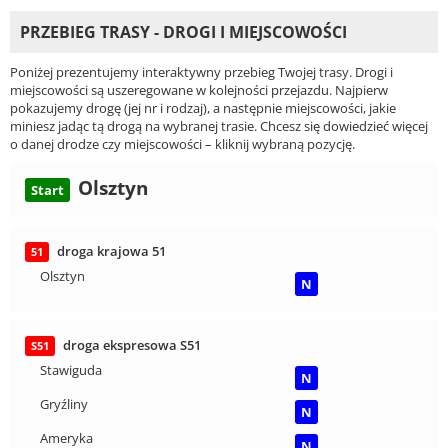
PRZEBIEG TRASY - DROGI I MIEJSCOWOŚCI
Poniżej prezentujemy interaktywny przebieg Twojej trasy. Drogi i
miejscowości są uszeregowane w kolejności przejazdu. Najpierw
pokazujemy drogę (jej nr i rodzaj), a następnie miejscowości, jakie
miniesz jadąc tą drogą na wybranej trasie. Chcesz się dowiedzieć więcej
o danej drodze czy miejscowości – kliknij wybraną pozycję.
Olsztyn
Start
droga krajowa 51
51
Olsztyn
N
droga ekspresowa S51
S51
Stawiguda
N
Gryźliny
N
Ameryka
N