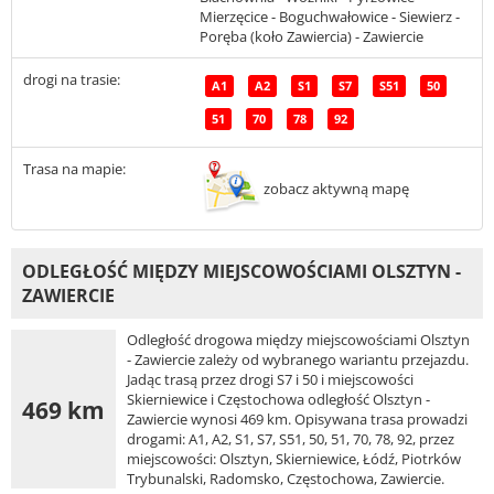
Mierzęcice - Boguchwałowice - Siewierz -
Poręba (koło Zawiercia) - Zawiercie
drogi na trasie:
A1
A2
S1
S7
S51
50
51
70
78
92
Trasa na mapie:
zobacz aktywną mapę
ODLEGŁOŚĆ MIĘDZY MIEJSCOWOŚCIAMI OLSZTYN -
ZAWIERCIE
Odległość drogowa między miejscowościami Olsztyn
- Zawiercie zależy od wybranego wariantu przejazdu.
Jadąc trasą przez drogi S7 i 50 i miejscowości
Skierniewice i Częstochowa odległość Olsztyn -
469 km
Zawiercie wynosi 469 km. Opisywana trasa prowadzi
drogami: A1, A2, S1, S7, S51, 50, 51, 70, 78, 92, przez
miejscowości: Olsztyn, Skierniewice, Łódź, Piotrków
Trybunalski, Radomsko, Częstochowa, Zawiercie.