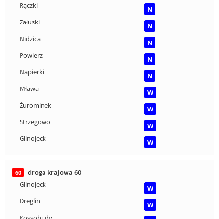
Rączki
N
Załuski
N
Nidzica
N
Powierz
N
Napierki
N
Mława
W
Żurominek
W
Strzegowo
W
Glinojeck
W
droga krajowa 60
60
Glinojeck
W
Dreglin
W
Kossobudy