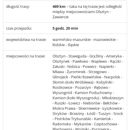
długość trasy:
469 km
– taka na tej trasie jest odległość
między miejscowościami Olsztyn -
Zawiercie
czas przejazdu:
5 godz. 20 min
województwa na trasie:
warmińsko-mazurskie - mazowieckie -
łódzkie - śląskie
miejscowości na trasie:
Olsztyn - Stawiguda - Gryźliny - Ameryka -
Olsztynek - Pawłowo - Waplewo - Rączki -
Załuski - Nidzica - Powierz - Napierki -
Mława - Żurominek - Strzegowo -
Glinojeck - Pieńki Rzewińskie - Nacpolsk -
Słomin (koło Wróblewa) - Kobylniki -
Rostkowice - Pozarzyn - Rębowo -
Wyszogród - Kamion Poduchowny -
Kamion (koło Wyszogrodu) - Młodzieszyn
- Ruszki - Łowicz - Nieborów - Bełchów -
Mokra Prawa - Skierniewice - Łyszkowice -
Stryków - Brzeziny - Łódź - Tuszyn - Srock
- Piotrków Trybunalski - Kamieńsk -
Radomsko - Mykanów - Częstochowa -
Blachownia - Woźniki - Pyrzowice -