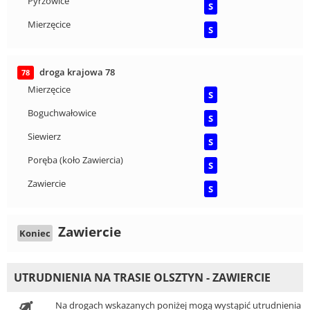
Pyrzowice
S
Mierzęcice
S
droga krajowa 78
78
Mierzęcice
S
Boguchwałowice
S
Siewierz
S
Poręba (koło Zawiercia)
S
Zawiercie
S
Zawiercie
Koniec
UTRUDNIENIA NA TRASIE OLSZTYN - ZAWIERCIE
Na drogach wskazanych poniżej mogą wystąpić utrudnienia