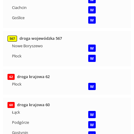
Ciachcin
W
Goślice
W
droga wojewódzka 567
567
Nowe Boryszewo
W
Płock
W
droga krajowa 62
62
Płock
W
droga krajowa 60
60
Łąck
W
Podgórze
W
Gostynin