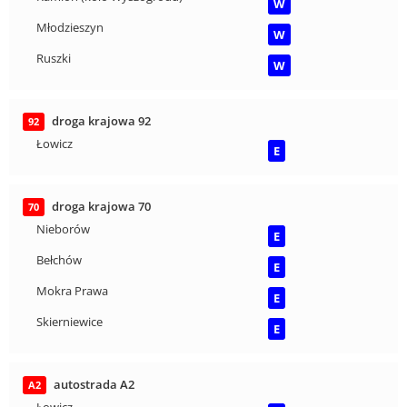
W
Młodzieszyn
W
Ruszki
W
droga krajowa 92
92
Łowicz
E
droga krajowa 70
70
Nieborów
E
Bełchów
E
Mokra Prawa
E
Skierniewice
E
autostrada A2
A2