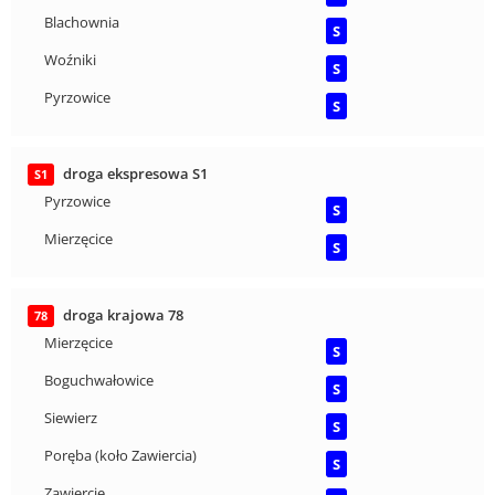
Blachownia
S
Woźniki
S
Pyrzowice
S
droga ekspresowa S1
S1
Pyrzowice
S
Mierzęcice
S
droga krajowa 78
78
Mierzęcice
S
Boguchwałowice
S
Siewierz
S
Poręba (koło Zawiercia)
S
Zawiercie