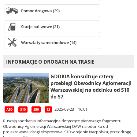
Pomoc drogowa (29)
Stacje paliwowe (21)
Warsztaty samochodowe (14)
INFORMACJE O DROGACH NA TRASIE
GDDKIA konsultuje cztery
przebiegi Obwodnicy Aglomeracji
Warszawskiej na odcinku od S10
do S7
2025-08-23 | 16:01
A50
S10
S50
92
Ruszają spotkania informacyjne dotyczące pierwszego fragmentu
Obwodnicy Aglomeracji Warszawskiej OAW na odcinku od
projektowanej drogi ekspresowej S10 w rejonie Nacpolska, przez drogę