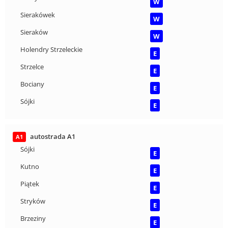
W
Sierakówek
W
Sieraków
W
Holendry Strzeleckie
E
Strzelce
E
Bociany
E
Sójki
E
autostrada A1
A1
Sójki
E
Kutno
E
Piątek
E
Stryków
E
Brzeziny
E