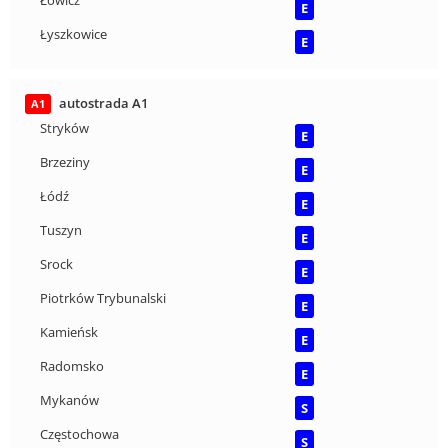
Łowicz
E
Łyszkowice
E
autostrada A1
A1
Stryków
E
Brzeziny
E
Łódź
E
Tuszyn
E
Srock
E
Piotrków Trybunalski
E
Kamieńsk
E
Radomsko
E
Mykanów
S
Częstochowa
S