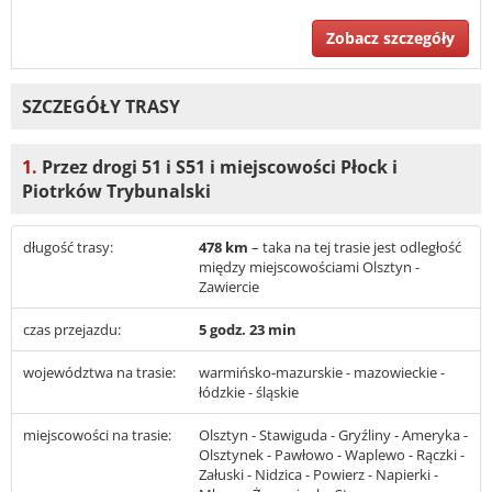
Zobacz szczegóły
SZCZEGÓŁY TRASY
1.
Przez drogi 51 i S51 i miejscowości Płock i
Piotrków Trybunalski
długość trasy:
478 km
– taka na tej trasie jest odległość
między miejscowościami Olsztyn -
Zawiercie
czas przejazdu:
5 godz. 23 min
województwa na trasie:
warmińsko-mazurskie - mazowieckie -
łódzkie - śląskie
miejscowości na trasie:
Olsztyn - Stawiguda - Gryźliny - Ameryka -
Olsztynek - Pawłowo - Waplewo - Rączki -
Załuski - Nidzica - Powierz - Napierki -