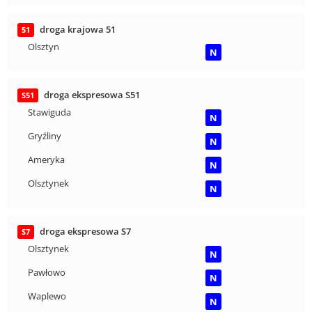
droga krajowa 51
51
Olsztyn
N
droga ekspresowa S51
S51
Stawiguda
N
Gryźliny
N
Ameryka
N
Olsztynek
N
droga ekspresowa S7
S7
Olsztynek
N
Pawłowo
N
Waplewo
N