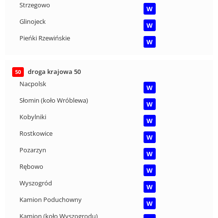
Strzegowo
W
Glinojeck
W
Pieńki Rzewińskie
W
droga krajowa 50
50
Nacpolsk
W
Słomin (koło Wróblewa)
W
Kobylniki
W
Rostkowice
W
Pozarzyn
W
Rębowo
W
Wyszogród
W
Kamion Poduchowny
W
Kamion (koło Wyszogrodu)