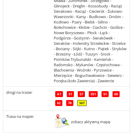
Mława - Żurominek - Strzegowo -
Glinojeck - Dreglin - Kossobudy - Raciąż
Sierakowo - Raciąż - Cieciersk - Żukowo-
Wawrzonki - Karsy - Budkowo - Drobin -
Kozłowo - Psary - Bielsk - Gilino -
Bolechowice - Kłobie - Ciachcin - Goślice -
Nowe Boryszewo - Płock - Łąck -
Podgórze - Gostynin - Sierakówek -
Sieraków - Holendry Strzeleckie - Strzelce
- Bociany - Sójki - Kutno - Piątek - Stryków
- Brzeziny - Łódź - Tuszyn - Srock -
Piotrków Trybunalski - Kamieńsk -
Radomsko - Mykanów - Częstochowa -
Blachownia - Woźniki - Pyrzowice -
Mierzęcice - Boguchwałowice - Siewierz -
Poręba (koło Zawiercia) - Zawiercie
drogi na trasie:
A1
S1
S7
S51
51
60
62
78
567
Trasa na mapie:
zobacz aktywną mapę