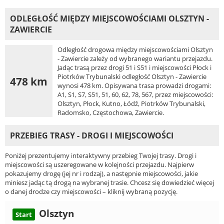
ODLEGŁOŚĆ MIĘDZY MIEJSCOWOŚCIAMI OLSZTYN -
ZAWIERCIE
Odległość drogowa między miejscowościami Olsztyn
- Zawiercie zależy od wybranego wariantu przejazdu.
Jadąc trasą przez drogi 51 i S51 i miejscowości Płock i
Piotrków Trybunalski odległość Olsztyn - Zawiercie
478 km
wynosi 478 km. Opisywana trasa prowadzi drogami:
A1, S1, S7, S51, 51, 60, 62, 78, 567, przez miejscowości:
Olsztyn, Płock, Kutno, Łódź, Piotrków Trybunalski,
Radomsko, Częstochowa, Zawiercie.
PRZEBIEG TRASY - DROGI I MIEJSCOWOŚCI
Poniżej prezentujemy interaktywny przebieg Twojej trasy. Drogi i
miejscowości są uszeregowane w kolejności przejazdu. Najpierw
pokazujemy drogę (jej nr i rodzaj), a następnie miejscowości, jakie
miniesz jadąc tą drogą na wybranej trasie. Chcesz się dowiedzieć więcej
o danej drodze czy miejscowości – kliknij wybraną pozycję.
Olsztyn
Start