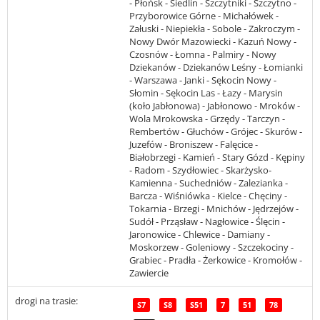
- Płońsk - Siedlin - Szczytniki - Szczytno -
Przyborowice Górne - Michałówek -
Załuski - Niepiekła - Sobole - Zakroczym -
Nowy Dwór Mazowiecki - Kazuń Nowy -
Czosnów - Łomna - Palmiry - Nowy
Dziekanów - Dziekanów Leśny - Łomianki
- Warszawa - Janki - Sękocin Nowy -
Słomin - Sękocin Las - Łazy - Marysin
(koło Jabłonowa) - Jabłonowo - Mroków -
Wola Mrokowska - Grzędy - Tarczyn -
Rembertów - Głuchów - Grójec - Skurów -
Juzefów - Broniszew - Falęcice -
Białobrzegi - Kamień - Stary Gózd - Kępiny
- Radom - Szydłowiec - Skarżysko-
Kamienna - Suchedniów - Zalezianka -
Barcza - Wiśniówka - Kielce - Chęciny -
Tokarnia - Brzegi - Mnichów - Jędrzejów -
Sudół - Prząsław - Nagłowice - Ślęcin -
Jaronowice - Chlewice - Damiany -
Moskorzew - Goleniowy - Szczekociny -
Grabiec - Pradła - Żerkowice - Kromołów -
Zawiercie
drogi na trasie:
S7
S8
S51
7
51
78