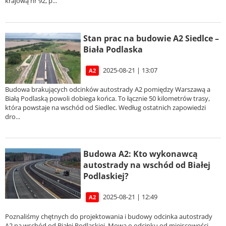
krajową nr 92, p...
Stan prac na budowie A2 Siedlce –
Biała Podlaska
2025-08-21 | 13:07
A2
Budowa brakujących odcinków autostrady A2 pomiędzy Warszawą a
Białą Podlaską powoli dobiega końca. To łącznie 50 kilometrów trasy,
która powstaje na wschód od Siedlec. Według ostatnich zapowiedzi
dro...
Budowa A2: Kto wykonawcą
autostrady na wschód od Białej
Podlaskiej?
2025-08-21 | 12:49
A2
Poznaliśmy chętnych do projektowania i budowy odcinka autostrady
A2 na wschód od Białej Podlaskiej. Mowa o odcinku od miejscowości