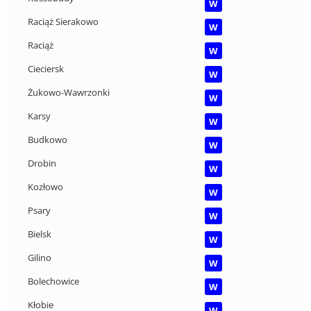
W
Raciąż Sierakowo
W
Raciąż
W
Cieciersk
W
Żukowo-Wawrzonki
W
Karsy
W
Budkowo
W
Drobin
W
Kozłowo
W
Psary
W
Bielsk
W
Gilino
W
Bolechowice
W
Kłobie
W