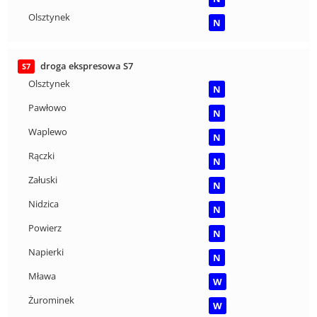
Olsztynek
N
droga ekspresowa S7
S7
Olsztynek
N
Pawłowo
N
Waplewo
N
Rączki
N
Załuski
N
Nidzica
N
Powierz
N
Napierki
N
Mława
W
Żurominek
W