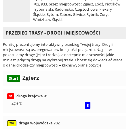
702, 933, przez miejscowości: Zgierz, Łódź, Piotrków
Trybunalski, Radomsko, Częstochowa, Piekary
Śląskie, Bytom, Zabrze, Gliwice, Rybnik, Żory,
Wodzisław Śląski.
PRZEBIEG TRASY - DROGI I MIEJSCOWOŚCI
Poniżej prezentujemy interaktywny przebieg Twojej trasy. Drogi i
miejscowości są uszeregowane w kolejności przejazdu. Najpierw
pokazujemy drogę (jej nr i rodzaj), a następnie miejscowości, jakie
miniesz jadąc tą drogą na wybranej trasie. Chcesz się dowiedzieć więcej
o danej drodze czy miejscowości – kliknij wybraną pozycję.
Zgierz
Start
droga krajowa 91
91
Zgierz
E
droga wojewódzka 702
702