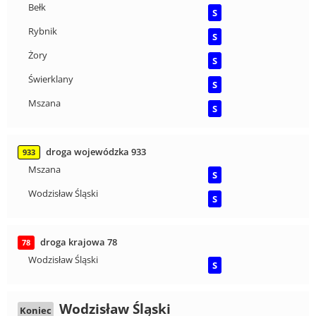
Bełk
S
Rybnik
S
Żory
S
Świerklany
S
Mszana
S
droga wojewódzka 933
933
Mszana
S
Wodzisław Śląski
S
droga krajowa 78
78
Wodzisław Śląski
S
Wodzisław Śląski
Koniec