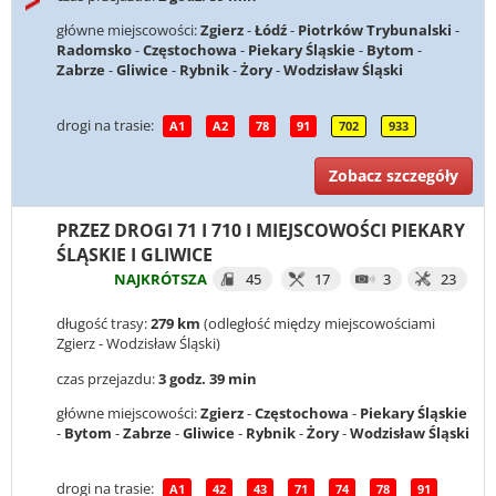
główne miejscowości:
Zgierz
-
Łódź
-
Piotrków Trybunalski
-
Radomsko
-
Częstochowa
-
Piekary Śląskie
-
Bytom
-
Zabrze
-
Gliwice
-
Rybnik
-
Żory
-
Wodzisław Śląski
drogi na trasie:
A1
A2
78
91
702
933
Zobacz szczegóły
PRZEZ DROGI 71 I 710 I MIEJSCOWOŚCI PIEKARY
ŚLĄSKIE I GLIWICE
NAJKRÓTSZA
45
17
3
23
długość trasy:
279 km
(odległość między miejscowościami
Zgierz - Wodzisław Śląski)
czas przejazdu:
3 godz. 39 min
główne miejscowości:
Zgierz
-
Częstochowa
-
Piekary Śląskie
-
Bytom
-
Zabrze
-
Gliwice
-
Rybnik
-
Żory
-
Wodzisław Śląski
drogi na trasie:
A1
42
43
71
74
78
91