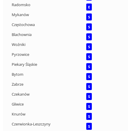
Radomsko
E
Mykanów
S
Częstochowa
S
Blachownia
S
Woźniki
S
Pyrzowice
S
Piekary Śląskie
S
Bytom
S
Zabrze
S
Czekanów
S
Gliwice
S
Knurów
S
Czerwionka-Leszczyny
S