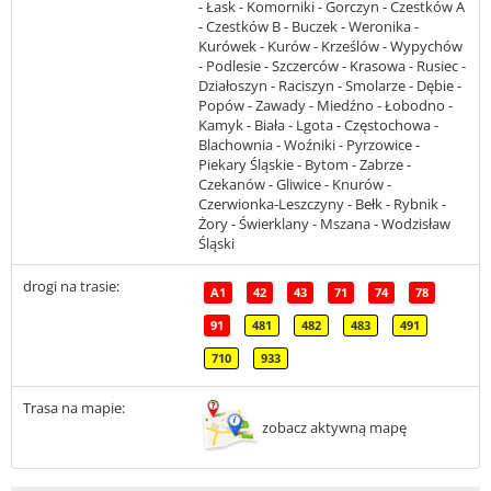
- Łask - Komorniki - Gorczyn - Czestków A
- Czestków B - Buczek - Weronika -
Kurówek - Kurów - Krześlów - Wypychów
- Podlesie - Szczerców - Krasowa - Rusiec -
Działoszyn - Raciszyn - Smolarze - Dębie -
Popów - Zawady - Miedźno - Łobodno -
Kamyk - Biała - Lgota - Częstochowa -
Blachownia - Woźniki - Pyrzowice -
Piekary Śląskie - Bytom - Zabrze -
Czekanów - Gliwice - Knurów -
Czerwionka-Leszczyny - Bełk - Rybnik -
Żory - Świerklany - Mszana - Wodzisław
Śląski
drogi na trasie:
A1
42
43
71
74
78
91
481
482
483
491
710
933
Trasa na mapie:
zobacz aktywną mapę