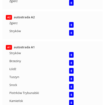
Zgierz
E
autostrada A2
A2
Zgierz
E
Stryków
E
autostrada A1
A1
Stryków
E
Brzeziny
E
Łódź
E
Tuszyn
E
Srock
E
Piotrków Trybunalski
E
Kamieńsk
E