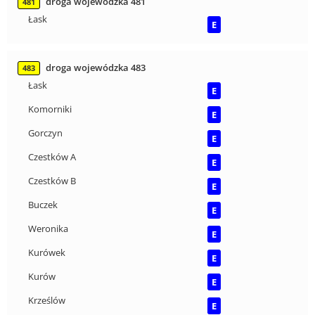
droga wojewódzka 481
481
Łask
E
droga wojewódzka 483
483
Łask
E
Komorniki
E
Gorczyn
E
Czestków A
E
Czestków B
E
Buczek
E
Weronika
E
Kurówek
E
Kurów
E
Krześlów
E