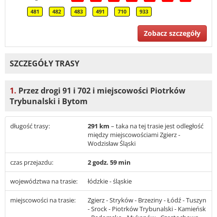
481
482
483
491
710
933
Zobacz szczegóły
SZCZEGÓŁY TRASY
1.
Przez drogi 91 i 702 i miejscowości Piotrków
Trybunalski i Bytom
długość trasy:
291 km
– taka na tej trasie jest odległość
między miejscowościami Zgierz -
Wodzisław Śląski
czas przejazdu:
2 godz. 59 min
województwa na trasie:
łódzkie - śląskie
miejscowości na trasie:
Zgierz - Stryków - Brzeziny - Łódź - Tuszyn
- Srock - Piotrków Trybunalski - Kamieńsk