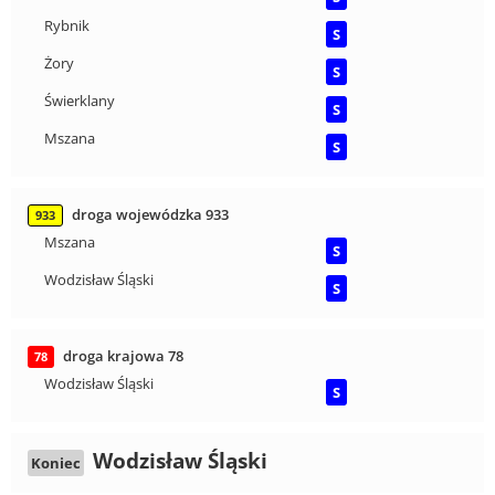
Rybnik
S
Żory
S
Świerklany
S
Mszana
S
droga wojewódzka 933
933
Mszana
S
Wodzisław Śląski
S
droga krajowa 78
78
Wodzisław Śląski
S
Wodzisław Śląski
Koniec