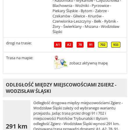
- Radomsko - Mykanów - Częstochowa -
Blachownia - Woźniki - Pyrzowice -
Piekary Śląskie - Bytom - Zabrze -
Czekanów - Gliwice - Knurów -
Czerwionka-Leszczyny - Bełk - Rybnik -
Żory - Świerklany - Mszana - Wodzisław
Śląski
drogi na trasie:
A1
A2
78
91
702
933
Trasa na mapie:
zobacz aktywną mapę
ODLEGŁOŚĆ MIĘDZY MIEJSCOWOŚCIAMI ZGIERZ -
WODZISŁAW ŚLĄSKI
Odległość drogowa między miejscowościami Zgierz -
Wodzisław Śląski zależy od wybranego wariantu
przejazdu. Jadąc trasą przez drogi 91 i 702 i
miejscowości Piotrków Trybunalski i Bytom
odległość Zgierz - Wodzisław Śląski wynosi 291 km.
291 km
Opisywana trasa prowadzi drogami: A1, A2, 78, 91,