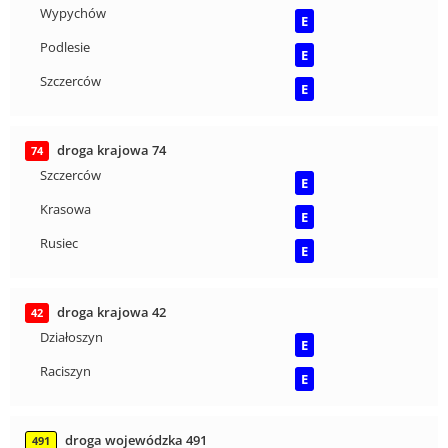
Wypychów
E
Podlesie
E
Szczerców
E
droga krajowa 74
74
Szczerców
E
Krasowa
E
Rusiec
E
droga krajowa 42
42
Działoszyn
E
Raciszyn
E
droga wojewódzka 491
491