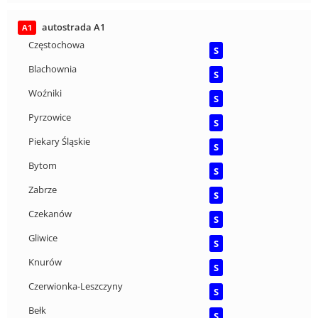
autostrada A1
A1
Częstochowa
S
Blachownia
S
Woźniki
S
Pyrzowice
S
Piekary Śląskie
S
Bytom
S
Zabrze
S
Czekanów
S
Gliwice
S
Knurów
S
Czerwionka-Leszczyny
S
Bełk
S