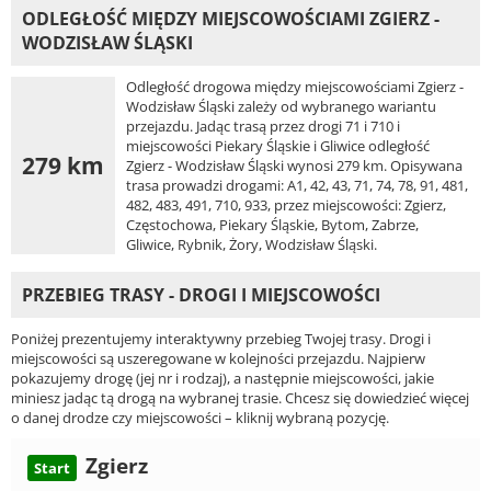
ODLEGŁOŚĆ MIĘDZY MIEJSCOWOŚCIAMI ZGIERZ -
WODZISŁAW ŚLĄSKI
Odległość drogowa między miejscowościami Zgierz -
Wodzisław Śląski zależy od wybranego wariantu
przejazdu. Jadąc trasą przez drogi 71 i 710 i
miejscowości Piekary Śląskie i Gliwice odległość
279 km
Zgierz - Wodzisław Śląski wynosi 279 km. Opisywana
trasa prowadzi drogami: A1, 42, 43, 71, 74, 78, 91, 481,
482, 483, 491, 710, 933, przez miejscowości: Zgierz,
Częstochowa, Piekary Śląskie, Bytom, Zabrze,
Gliwice, Rybnik, Żory, Wodzisław Śląski.
PRZEBIEG TRASY - DROGI I MIEJSCOWOŚCI
Poniżej prezentujemy interaktywny przebieg Twojej trasy. Drogi i
miejscowości są uszeregowane w kolejności przejazdu. Najpierw
pokazujemy drogę (jej nr i rodzaj), a następnie miejscowości, jakie
miniesz jadąc tą drogą na wybranej trasie. Chcesz się dowiedzieć więcej
o danej drodze czy miejscowości – kliknij wybraną pozycję.
Zgierz
Start