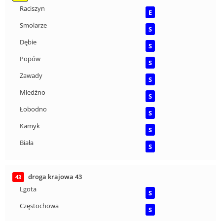
Raciszyn
E
Smolarze
S
Dębie
S
Popów
S
Zawady
S
Miedźno
S
Łobodno
S
Kamyk
S
Biała
S
droga krajowa 43
43
Lgota
S
Częstochowa
S