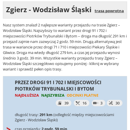
Zgierz - Wodzisław Śląski
trasa powrotna
Nasz system znalazł 2 najlepsze warianty przejazdu na trasie Zgierz –
Wodzisław Śląski. Najszybszy to wariant przez drogi 91 i 702 i
miejscowości Piotrków Trybunalski i Bytom – droga ma długość 291 km i
przejazd zajmie nam zazwyczaj 2 godz. 59 min. Drugą alternatywą jest
trasa w wariancie przez drogi 71 i 710 i miejscowości Piekary Śląskie i
Gliwice. Droga ma wtedy długość 279 km, a czas jej przejazdu wynosi
średnio 3 godz. 39 min. Wszystkie warianty przejazdu trasy Zgierz –
Wodzisław Śląski szczegółowo opisujemy poniżej - kliknij w wybrany
wariant i sprawdź pełen opis trasy.
PRZEZ DROGI 91 I 702 I MIEJSCOWOŚCI
PIOTRKÓW TRYBUNALSKI I BYTOM
NAJDŁUŻSZA
NAJSZYBSZA
ODCINKI PŁATNE
39
16
3
30
długość trasy:
291 km
(odległość między miejscowościami
Zgierz - Wodzisław Śląski)
czas przejazdu:
2 godz. 59 min