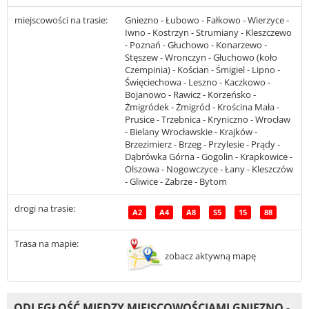
miejscowości na trasie:
Gniezno - Łubowo - Fałkowo - Wierzyce -
Iwno - Kostrzyn - Strumiany - Kleszczewo
- Poznań - Głuchowo - Konarzewo -
Stęszew - Wronczyn - Głuchowo (koło
Czempinia) - Kościan - Śmigiel - Lipno -
Święciechowa - Leszno - Kaczkowo -
Bojanowo - Rawicz - Korzeńsko -
Żmigródek - Żmigród - Krościna Mała -
Prusice - Trzebnica - Kryniczno - Wrocław
- Bielany Wrocławskie - Krajków -
Brzezimierz - Brzeg - Przylesie - Prądy -
Dąbrówka Górna - Gogolin - Krapkowice -
Olszowa - Nogowczyce - Łany - Kleszczów
- Gliwice - Zabrze - Bytom
drogi na trasie:
A2
A4
A8
S5
15
88
Trasa na mapie:
zobacz aktywną mapę
ODLEGŁOŚĆ MIĘDZY MIEJSCOWOŚCIAMI GNIEZNO -