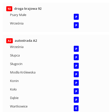
droga krajowa 92
92
Psary Małe
P
Września
P
autostrada A2
A2
Września
P
Słupca
P
Sługocin
P
Modła Królewska
P
Konin
P
Koło
P
Dąbie
P
Wartkowice
E