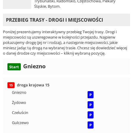
Trybunalski, Radomsko, Częstochowa, Piekary
Śląskie, Bytom.
PRZEBIEG TRASY - DROGI I MIEJSCOWOŚCI
Poniżej prezentujemy interaktywny przebieg Twojej trasy. Drogi i
miejscowości są uszeregowane w kolejności przejazdu. Najpierw
pokazujemy drogę (jej nr i rodzaj), a następnie miejscowości, jakie
miniesz jadąc tą drogą na wybranej trasie. Chcesz się dowiedzieć więcej
o danej drodze czy miejscowości – kliknij wybraną pozycję.
Gniezno
Start
droga krajowa 15
15
Gniezno
P
Żydowo
P
Czeluścin
P
Gulczewo
P