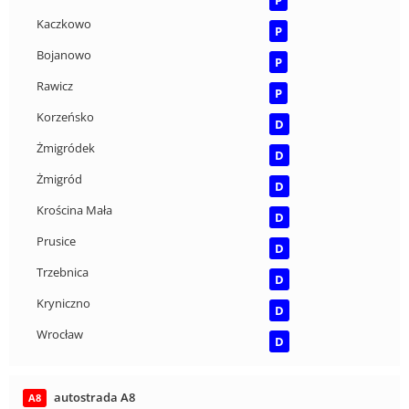
P
Kaczkowo
P
Bojanowo
P
Rawicz
P
Korzeńsko
D
Żmigródek
D
Żmigród
D
Krościna Mała
D
Prusice
D
Trzebnica
D
Kryniczno
D
Wrocław
D
autostrada A8
A8