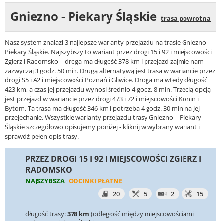
Gniezno - Piekary Śląskie
trasa powrotna
Nasz system znalazł 3 najlepsze warianty przejazdu na trasie Gniezno –
Piekary Śląskie. Najszybszy to wariant przez drogi 15 i 92 i miejscowości
Zgierz i Radomsko – droga ma długość 378 km i przejazd zajmie nam
zazwyczaj 3 godz. 50 min. Drugą alternatywą jest trasa w wariancie przez
drogi S5 i A2 i miejscowości Poznań i Gliwice. Droga ma wtedy długość
423 km, a czas jej przejazdu wynosi średnio 4 godz. 8 min. Trzecią opcją
jest przejazd w wariancie przez drogi 473 i 72 i miejscowości Konin i
Bytom. Ta trasa ma długość 346 km i potrzeba 4 godz. 30 min na jej
przejechanie. Wszystkie warianty przejazdu trasy Gniezno – Piekary
Śląskie szczegółowo opisujemy poniżej - kliknij w wybrany wariant i
sprawdź pełen opis trasy.
PRZEZ DROGI 15 I 92 I MIEJSCOWOŚCI ZGIERZ I
RADOMSKO
NAJSZYBSZA
ODCINKI PŁATNE
20
5
2
15
długość trasy:
378 km
(odległość między miejscowościami