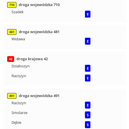
droga wojewódzka 710
710
Szadek
E
droga wojewódzka 481
481
Widawa
E
droga krajowa 42
42
Działoszyn
E
Raciszyn
E
droga wojewódzka 491
491
Raciszyn
E
Smolarze
S
Dębie
S