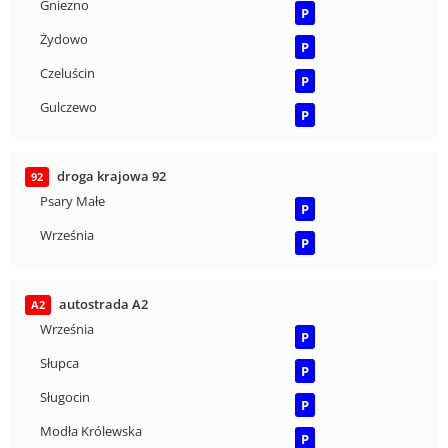
Gniezno
P
Żydowo
P
Czeluścin
P
Gulczewo
P
droga krajowa 92
92
Psary Małe
P
Września
P
autostrada A2
A2
Września
P
Słupca
P
Sługocin
P
Modła Królewska
P