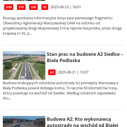
2025-08-23 | 16:01
A50
S10
S50
92
Ruszają spotkania informacyjne dotyczące pierwszego fragmentu
Obwodnicy Aglomeracji Warszawskiej OAW na odcinku od
projektowanej drogi ekspresowej S10 w rejonie Nacpolska, przez drogę
krajową nr 92, p...
Stan prac na budowie A2 Siedlce –
Biała Podlaska
2025-08-21 | 13:07
A2
Budowa brakujących odcinków autostrady A2 pomiędzy Warszawą a
Białą Podlaską powoli dobiega końca. To łącznie 50 kilometrów trasy,
która powstaje na wschód od Siedlec. Według ostatnich zapowiedzi
dro...
Budowa A2: Kto wykonawcą
autostrady na wschód od Białej