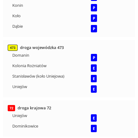
Konin
P
Koło
P
Dąbie
P
droga wojewódzka 473
473
Domanin
P
Kolonia Rożniatów
E
Stanisławów (koło Uniejowa)
E
Uniejów
E
droga krajowa 72
72
Uniejów
E
Dominikowice
E