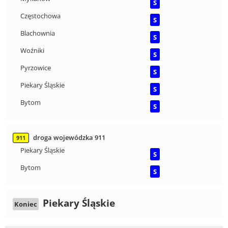
S
Częstochowa
S
Blachownia
S
Woźniki
S
Pyrzowice
S
Piekary Śląskie
S
Bytom
S
droga wojewódzka 911
911
Piekary Śląskie
S
Bytom
S
Piekary Śląskie
Koniec