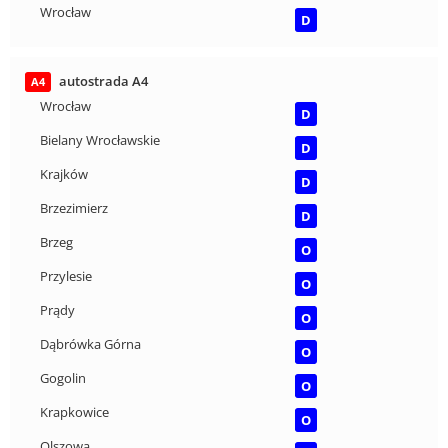
Wrocław
D
autostrada A4
A4
Wrocław
D
Bielany Wrocławskie
D
Krajków
D
Brzezimierz
D
Brzeg
O
Przylesie
O
Prądy
O
Dąbrówka Górna
O
Gogolin
O
Krapkowice
O
Olszowa