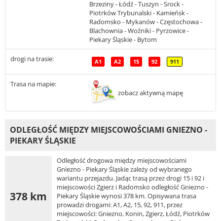
Brzeziny - Łódź - Tuszyn - Srock -
Piotrków Trybunalski - Kamieńsk -
Radomsko - Mykanów - Częstochowa -
Blachownia - Woźniki - Pyrzowice -
Piekary Śląskie - Bytom
drogi na trasie:
A1
A2
15
92
911
Trasa na mapie:
zobacz aktywną mapę
ODLEGŁOŚĆ MIĘDZY MIEJSCOWOŚCIAMI GNIEZNO -
PIEKARY ŚLĄSKIE
Odległość drogowa między miejscowościami
Gniezno - Piekary Śląskie zależy od wybranego
wariantu przejazdu. Jadąc trasą przez drogi 15 i 92 i
miejscowości Zgierz i Radomsko odległość Gniezno -
378 km
Piekary Śląskie wynosi 378 km. Opisywana trasa
prowadzi drogami: A1, A2, 15, 92, 911, przez
miejscowości: Gniezno, Konin, Zgierz, Łódź, Piotrków