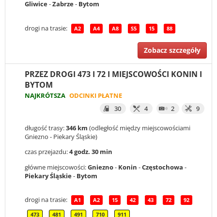
Gliwice
-
Zabrze
-
Bytom
drogi na trasie:
A2
A4
A8
S5
15
88
Zobacz szczegóły
PRZEZ DROGI 473 I 72 I MIEJSCOWOŚCI KONIN I
BYTOM
NAJKRÓTSZA
ODCINKI PŁATNE
30
4
2
9
długość trasy:
346 km
(odległość między miejscowościami
Gniezno - Piekary Śląskie)
czas przejazdu:
4 godz. 30 min
główne miejscowości:
Gniezno
-
Konin
-
Częstochowa
-
Piekary Śląskie
-
Bytom
drogi na trasie:
A1
A2
15
42
43
72
92
473
481
491
710
911