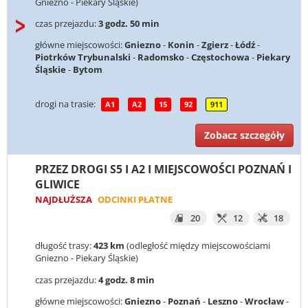
Gniezno - Piekary Śląskie)
czas przejazdu:
3 godz. 50 min
główne miejscowości:
Gniezno
-
Konin
-
Zgierz
-
Łódź
-
Piotrków Trybunalski
-
Radomsko
-
Częstochowa
-
Piekary
Śląskie
-
Bytom
drogi na trasie:
A1
A2
15
92
911
Zobacz szczegóły
PRZEZ DROGI S5 I A2 I MIEJSCOWOŚCI POZNAŃ I
GLIWICE
NAJDŁUŻSZA
ODCINKI PŁATNE
20
12
18
długość trasy:
423 km
(odległość między miejscowościami
Gniezno - Piekary Śląskie)
czas przejazdu:
4 godz. 8 min
główne miejscowości:
Gniezno
-
Poznań
-
Leszno
-
Wrocław
-