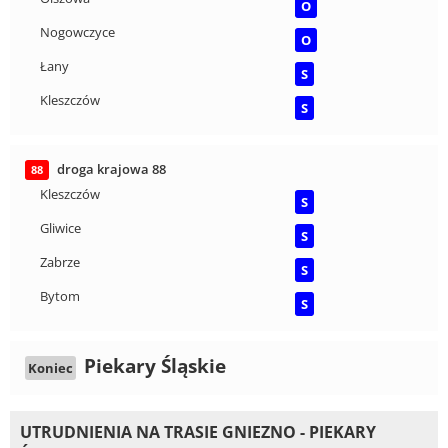
O
Nogowczyce
O
Łany
S
Kleszczów
S
droga krajowa 88
88
Kleszczów
S
Gliwice
S
Zabrze
S
Bytom
S
Piekary Śląskie
Koniec
UTRUDNIENIA NA TRASIE GNIEZNO - PIEKARY