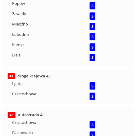
Popów
S
Zawady
S
Miedźno
S
Łobodno
S
Kamyk
S
Biała
S
droga krajowa 43
43
Lgota
S
Częstochowa
S
autostrada A1
A1
Częstochowa
S
Blachownia
S