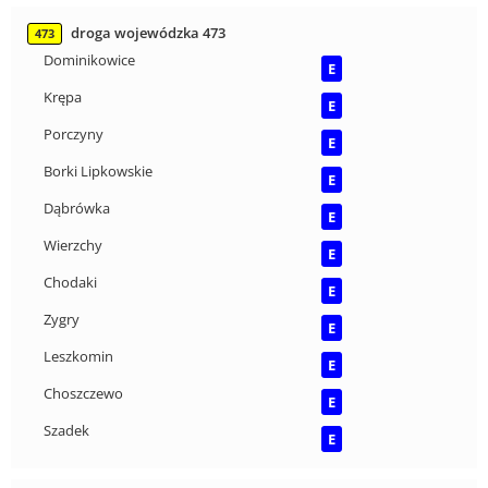
droga wojewódzka 473
473
Dominikowice
E
Krępa
E
Porczyny
E
Borki Lipkowskie
E
Dąbrówka
E
Wierzchy
E
Chodaki
E
Zygry
E
Leszkomin
E
Choszczewo
E
Szadek
E