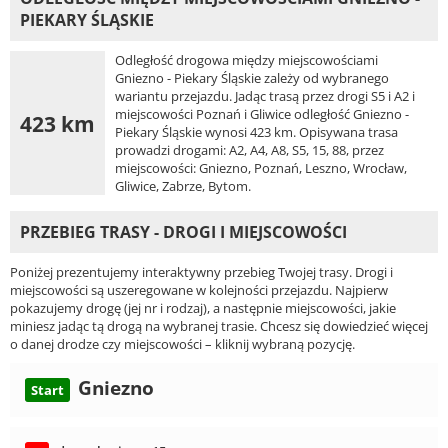
PIEKARY ŚLĄSKIE
Odległość drogowa między miejscowościami
Gniezno - Piekary Śląskie zależy od wybranego
wariantu przejazdu. Jadąc trasą przez drogi S5 i A2 i
miejscowości Poznań i Gliwice odległość Gniezno -
423 km
Piekary Śląskie wynosi 423 km. Opisywana trasa
prowadzi drogami: A2, A4, A8, S5, 15, 88, przez
miejscowości: Gniezno, Poznań, Leszno, Wrocław,
Gliwice, Zabrze, Bytom.
PRZEBIEG TRASY - DROGI I MIEJSCOWOŚCI
Poniżej prezentujemy interaktywny przebieg Twojej trasy. Drogi i
miejscowości są uszeregowane w kolejności przejazdu. Najpierw
pokazujemy drogę (jej nr i rodzaj), a następnie miejscowości, jakie
miniesz jadąc tą drogą na wybranej trasie. Chcesz się dowiedzieć więcej
o danej drodze czy miejscowości – kliknij wybraną pozycję.
Gniezno
Start