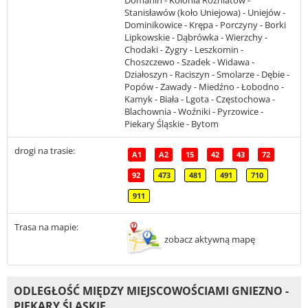
Domanin - Kolonia Rożniatów -
Stanisławów (koło Uniejowa) - Uniejów -
Dominikowice - Krępa - Porczyny - Borki
Lipkowskie - Dąbrówka - Wierzchy -
Chodaki - Zygry - Leszkomin -
Choszczewo - Szadek - Widawa -
Działoszyn - Raciszyn - Smolarze - Dębie -
Popów - Zawady - Miedźno - Łobodno -
Kamyk - Biała - Lgota - Częstochowa -
Blachownia - Woźniki - Pyrzowice -
Piekary Śląskie - Bytom
drogi na trasie:
A1
A2
15
42
43
72
92
473
481
491
710
911
Trasa na mapie:
zobacz aktywną mapę
ODLEGŁOŚĆ MIĘDZY MIEJSCOWOŚCIAMI GNIEZNO -
PIEKARY ŚLĄSKIE