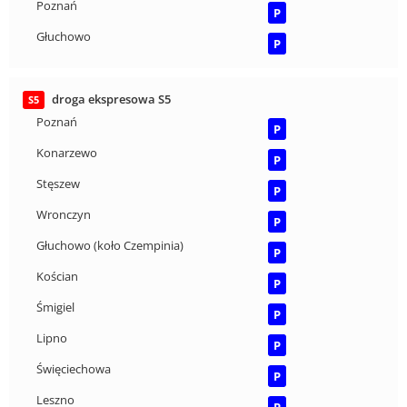
Poznań
P
Głuchowo
P
droga ekspresowa S5
S5
Poznań
P
Konarzewo
P
Stęszew
P
Wronczyn
P
Głuchowo (koło Czempinia)
P
Kościan
P
Śmigiel
P
Lipno
P
Święciechowa
P
Leszno