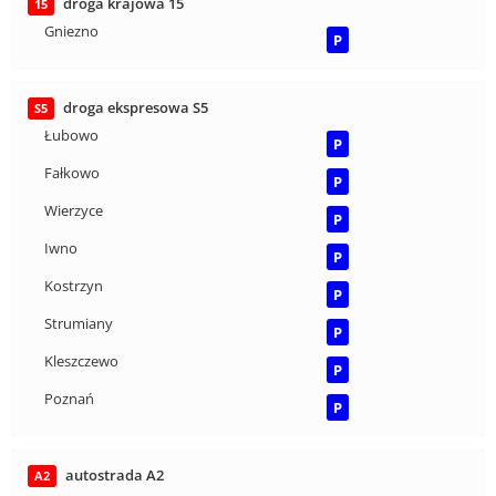
droga krajowa 15
15
Gniezno
P
droga ekspresowa S5
S5
Łubowo
P
Fałkowo
P
Wierzyce
P
Iwno
P
Kostrzyn
P
Strumiany
P
Kleszczewo
P
Poznań
P
autostrada A2
A2