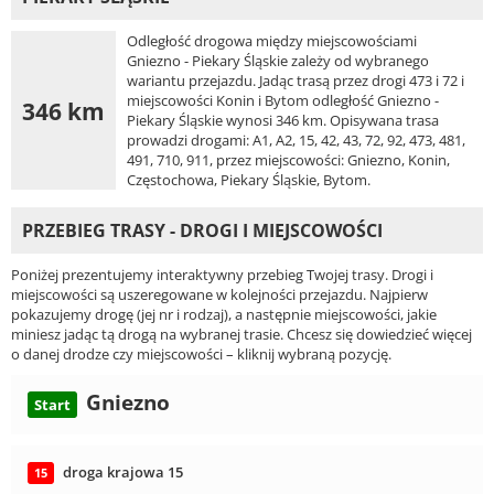
Odległość drogowa między miejscowościami
Gniezno - Piekary Śląskie zależy od wybranego
wariantu przejazdu. Jadąc trasą przez drogi 473 i 72 i
miejscowości Konin i Bytom odległość Gniezno -
346 km
Piekary Śląskie wynosi 346 km. Opisywana trasa
prowadzi drogami: A1, A2, 15, 42, 43, 72, 92, 473, 481,
491, 710, 911, przez miejscowości: Gniezno, Konin,
Częstochowa, Piekary Śląskie, Bytom.
PRZEBIEG TRASY - DROGI I MIEJSCOWOŚCI
Poniżej prezentujemy interaktywny przebieg Twojej trasy. Drogi i
miejscowości są uszeregowane w kolejności przejazdu. Najpierw
pokazujemy drogę (jej nr i rodzaj), a następnie miejscowości, jakie
miniesz jadąc tą drogą na wybranej trasie. Chcesz się dowiedzieć więcej
o danej drodze czy miejscowości – kliknij wybraną pozycję.
Gniezno
Start
droga krajowa 15
15