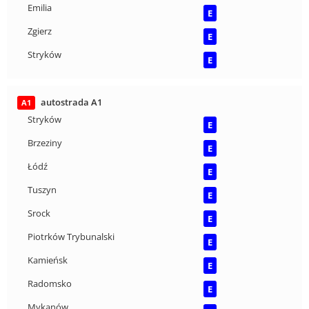
Emilia
E
Zgierz
E
Stryków
E
autostrada A1
A1
Stryków
E
Brzeziny
E
Łódź
E
Tuszyn
E
Srock
E
Piotrków Trybunalski
E
Kamieńsk
E
Radomsko
E
Mykanów