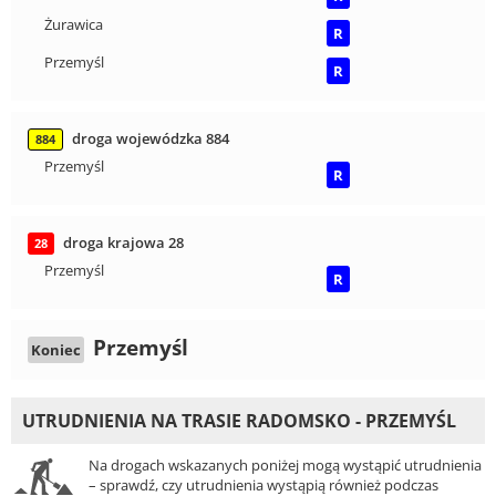
Żurawica
R
Przemyśl
R
droga wojewódzka 884
884
Przemyśl
R
droga krajowa 28
28
Przemyśl
R
Przemyśl
Koniec
UTRUDNIENIA NA TRASIE RADOMSKO - PRZEMYŚL
Na drogach wskazanych poniżej mogą wystąpić utrudnienia
– sprawdź, czy utrudnienia wystąpią również podczas