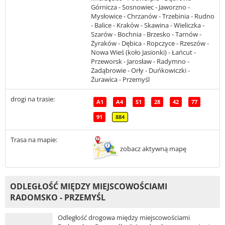
Górnicza - Sosnowiec - Jaworzno -
Mysłowice - Chrzanów - Trzebinia - Rudno
- Balice - Kraków - Skawina - Wieliczka -
Szarów - Bochnia - Brzesko - Tarnów -
Żyraków - Dębica - Ropczyce - Rzeszów -
Nowa Wieś (koło Jasionki) - Łańcut -
Przeworsk - Jarosław - Radymno -
Zadąbrowie - Orły - Duńkowiczki -
Żurawica - Przemyśl
drogi na trasie:
A1
A4
S1
28
42
77
91
884
Trasa na mapie:
zobacz aktywną mapę
ODLEGŁOŚĆ MIĘDZY MIEJSCOWOŚCIAMI
RADOMSKO - PRZEMYŚL
Odległość drogowa między miejscowościami