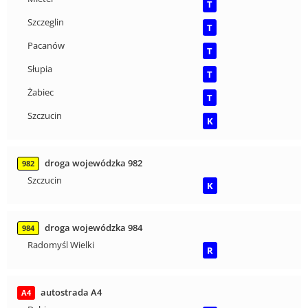
T
Szczeglin
T
Pacanów
T
Słupia
T
Żabiec
T
Szczucin
K
droga wojewódzka 982
982
Szczucin
K
droga wojewódzka 984
984
Radomyśl Wielki
R
autostrada A4
A4