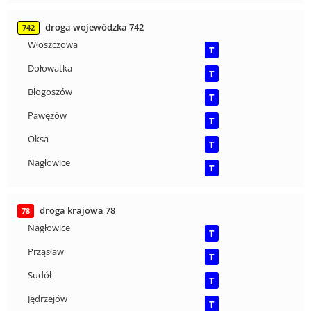
droga wojewódzka 742
742
Włoszczowa
T
Dołowatka
T
Błogoszów
T
Pawęzów
T
Oksa
T
Nagłowice
T
droga krajowa 78
78
Nagłowice
T
Prząsław
T
Sudół
T
Jędrzejów
T