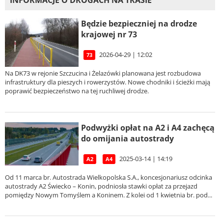
INFORMACJE O DROGACH NA TRASIE
Będzie bezpieczniej na drodze
krajowej nr 73
2026-04-29 | 12:02
73
Na DK73 w rejonie Szczucina i Żelazówki planowana jest rozbudowa
infrastruktury dla pieszych i rowerzystów. Nowe chodniki i ścieżki mają
poprawić bezpieczeństwo na tej ruchliwej drodze.
Podwyżki opłat na A2 i A4 zachęcą
do omijania autostrady
2025-03-14 | 14:19
A2
A4
Od 11 marca br. Autostrada Wielkopolska S.A., koncesjonariusz odcinka
autostrady A2 Świecko – Konin, podniosła stawki opłat za przejazd
pomiędzy Nowym Tomyślem a Koninem. Z kolei od 1 kwietnia br. pod...