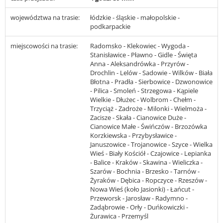
województwa na trasie:
łódzkie - śląskie - małopolskie -
podkarpackie
miejscowości na trasie:
Radomsko - Klekowiec - Wygoda -
Stanisławice - Pławno - Gidle - Święta
Anna - Aleksandrówka - Przyrów -
Drochlin - Lelów - Sadowie - Wilków - Biała
Błotna - Pradła - Sierbowice - Dzwonowice
- Pilica - Smoleń - Strzegowa - Kąpiele
Wielkie - Dłużec - Wolbrom - Chełm -
Trzyciąż - Zadroże - Milonki - Wielmoża -
Zacisze - Skała - Cianowice Duże -
Cianowice Małe - Świńczów - Brzozówka
Korzkiewska - Przybysławice -
Januszowice - Trojanowice - Szyce - Wielka
Wieś - Biały Kościół - Czajowice - Lepianka
- Balice - Kraków - Skawina - Wieliczka -
Szarów - Bochnia - Brzesko - Tarnów -
Żyraków - Dębica - Ropczyce - Rzeszów -
Nowa Wieś (koło Jasionki) - Łańcut -
Przeworsk - Jarosław - Radymno -
Zadąbrowie - Orły - Duńkowiczki -
Żurawica - Przemyśl