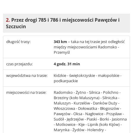
2.
Przez drogi 785 i 786 i miejscowości Pawęzów i
Szczucin
długość trasy:
343 km
– taka na tej trasie jest odległość
między miejscowościami Radomsko -
Przemyśl
czas przejazdu:
4 godz. 31 min
województwa na trasie:
łódzkie - świętokrzyskie - małopolskie -
podkarpackie
miejscowości na trasie:
Radomsko - Żytno - Silnica - Polichno -
Brzeziny (koło Maluszyna) - Silniczka -
Maluszyn - Kurzelów - Danków Duży -
Włoszczowa - Dołowatka - Błogoszów -
Pawęzów - Oksa - Nagłowice - Prząsław -
Sudół - Jędrzejów - Piaski - Borki - Jasionna
- Motkowice - Kije - Lipnik (koło Kijów) -
Marynka - Żydów - Holendry -