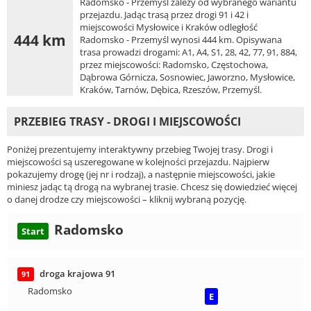
Radomsko - Przemyśl zależy od wybranego wariantu
przejazdu. Jadąc trasą przez drogi 91 i 42 i
miejscowości Mysłowice i Kraków odległość
444 km
Radomsko - Przemyśl wynosi 444 km. Opisywana
trasa prowadzi drogami: A1, A4, S1, 28, 42, 77, 91, 884,
przez miejscowości: Radomsko, Częstochowa,
Dąbrowa Górnicza, Sosnowiec, Jaworzno, Mysłowice,
Kraków, Tarnów, Dębica, Rzeszów, Przemyśl.
PRZEBIEG TRASY - DROGI I MIEJSCOWOŚCI
Poniżej prezentujemy interaktywny przebieg Twojej trasy. Drogi i
miejscowości są uszeregowane w kolejności przejazdu. Najpierw
pokazujemy drogę (jej nr i rodzaj), a następnie miejscowości, jakie
miniesz jadąc tą drogą na wybranej trasie. Chcesz się dowiedzieć więcej
o danej drodze czy miejscowości – kliknij wybraną pozycję.
Radomsko
Start
droga krajowa 91
91
Radomsko
E