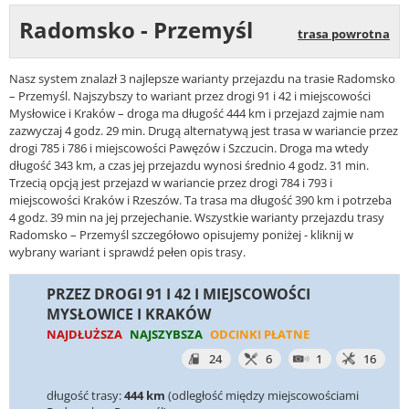
Radomsko - Przemyśl
trasa powrotna
Nasz system znalazł 3 najlepsze warianty przejazdu na trasie Radomsko
– Przemyśl. Najszybszy to wariant przez drogi 91 i 42 i miejscowości
Mysłowice i Kraków – droga ma długość 444 km i przejazd zajmie nam
zazwyczaj 4 godz. 29 min. Drugą alternatywą jest trasa w wariancie przez
drogi 785 i 786 i miejscowości Pawęzów i Szczucin. Droga ma wtedy
długość 343 km, a czas jej przejazdu wynosi średnio 4 godz. 31 min.
Trzecią opcją jest przejazd w wariancie przez drogi 784 i 793 i
miejscowości Kraków i Rzeszów. Ta trasa ma długość 390 km i potrzeba
4 godz. 39 min na jej przejechanie. Wszystkie warianty przejazdu trasy
Radomsko – Przemyśl szczegółowo opisujemy poniżej - kliknij w
wybrany wariant i sprawdź pełen opis trasy.
PRZEZ DROGI 91 I 42 I MIEJSCOWOŚCI
MYSŁOWICE I KRAKÓW
NAJDŁUŻSZA
NAJSZYBSZA
ODCINKI PŁATNE
24
6
1
16
długość trasy:
444 km
(odległość między miejscowościami