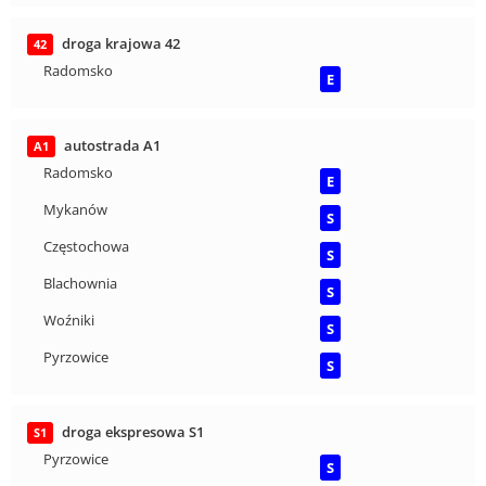
droga krajowa 42
42
Radomsko
E
autostrada A1
A1
Radomsko
E
Mykanów
S
Częstochowa
S
Blachownia
S
Woźniki
S
Pyrzowice
S
droga ekspresowa S1
S1
Pyrzowice
S