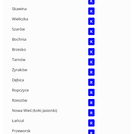
K
Skawina
K
Wieliczka
K
Szarów
K
Bochnia
K
Brzesko
K
Tarnów
K
Żyraków
R
Dębica
R
Ropczyce
R
Rzeszów
R
Nowa Wieś (koło Jasionki)
R
Łańcut
R
Przeworsk
R