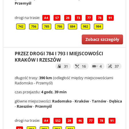
Przemyśl
drogi na trasie:
A4
S7
28
73
77
78
91
742
756
785
786
884
982
984
Zobacz szczegóły
PRZEZ DROGI 784 I 793 I MIEJSCOWOŚCI
KRAKÓW I RZESZÓW
31
16
4
37
długość trasy:
390 km
(odległość między miejscowościami
Radomsko - Przemyśl)
czas przejazdu:
4 godz. 39 min
główne miejscowości:
Radomsko
-
Kraków
-
Tarnów
-
Dębica
-
Rzeszów
-
Przemyśl
drogi na trasie:
A4
S52
28
46
77
78
91