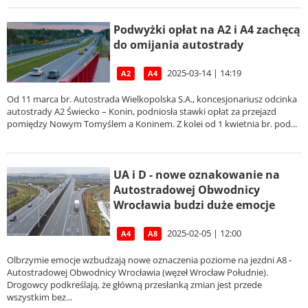
Podwyżki opłat na A2 i A4 zachęcą
do omijania autostrady
2025-03-14 | 14:19
A2
A4
Od 11 marca br. Autostrada Wielkopolska S.A., koncesjonariusz odcinka
autostrady A2 Świecko – Konin, podniosła stawki opłat za przejazd
pomiędzy Nowym Tomyślem a Koninem. Z kolei od 1 kwietnia br. pod...
UA i D - nowe oznakowanie na
Autostradowej Obwodnicy
Wrocławia budzi duże emocje
2025-02-05 | 12:00
A4
A8
Olbrzymie emocje wzbudzają nowe oznaczenia poziome na jezdni A8 -
Autostradowej Obwodnicy Wrocławia (węzeł Wrocław Południe).
Drogowcy podkreślają, że główną przesłanką zmian jest przede
wszystkim bez...