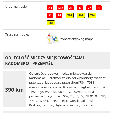
drogi na trasie:
A4
S52
28
46
77
78
91
94
784
793
794
884
Trasa na mapie:
zobacz aktywną mapę
ODLEGŁOŚĆ MIĘDZY MIEJSCOWOŚCIAMI
RADOMSKO - PRZEMYŚL
Odległość drogowa między miejscowościami
Radomsko - Przemyśl zależy od wybranego wariantu
przejazdu. Jadąc trasą przez drogi 784 i 793 i
miejscowości Kraków i Rzeszów odległość Radomsko
390 km
- Przemyśl wynosi 390 km. Opisywana trasa
prowadzi drogami: A4, S52, 28, 46, 77, 78, 91, 94, 784,
793, 794, 884, przez miejscowości: Radomsko,
Kraków, Tarnów, Dębica, Rzeszów, Przemyśl.