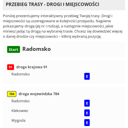
PRZEBIEG TRASY - DROGI I MIEJSCOWOŚCI
Poniżej prezentujemy interaktywny przebieg Twojej trasy. Drogi i
miejscowości są uszeregowane w kolejności przejazdu. Najpierw
pokazujemy drogę (jej nr i rodzaj), a następnie miejscowości, jakie
miniesz jadąc tą drogą na wybranej trasie. Chcesz się dowiedzieć więcej
o danej drodze czy miejscowości – kliknij wybraną pozycję.
Radomsko
Start
droga krajowa 91
91
Radomsko
E
droga wojewódzka 784
784
Radomsko
E
Klekowiec
E
Wygoda
E