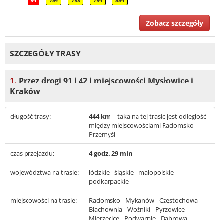
94
784
793
794
884
Zobacz szczegóły
SZCZEGÓŁY TRASY
1.
Przez drogi 91 i 42 i miejscowości Mysłowice i
Kraków
długość trasy:
444 km
– taka na tej trasie jest odległość
między miejscowościami Radomsko -
Przemyśl
czas przejazdu:
4 godz. 29 min
województwa na trasie:
łódzkie - śląskie - małopolskie -
podkarpackie
miejscowości na trasie:
Radomsko - Mykanów - Częstochowa -
Blachownia - Woźniki - Pyrzowice -
Mierzęcice - Podwarpie - Dąbrowa