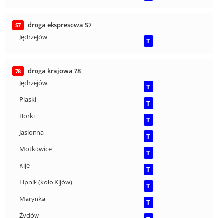
droga ekspresowa S7
S7
Jędrzejów
T
droga krajowa 78
78
Jędrzejów
T
Piaski
T
Borki
T
Jasionna
T
Motkowice
T
Kije
T
Lipnik (koło Kijów)
T
Marynka
T
Żydów