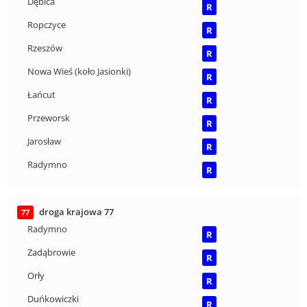
Dębica
R
Ropczyce
R
Rzeszów
R
Nowa Wieś (koło Jasionki)
R
Łańcut
R
Przeworsk
R
Jarosław
R
Radymno
R
droga krajowa 77
77
Radymno
R
Zadąbrowie
R
Orły
R
Duńkowiczki
R