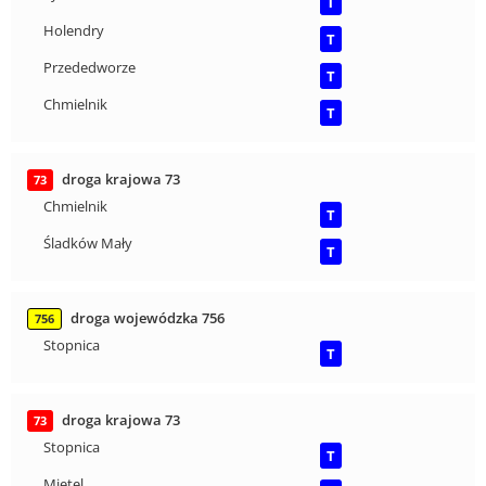
T
Holendry
T
Przededworze
T
Chmielnik
T
droga krajowa 73
73
Chmielnik
T
Śladków Mały
T
droga wojewódzka 756
756
Stopnica
T
droga krajowa 73
73
Stopnica
T
Mietel