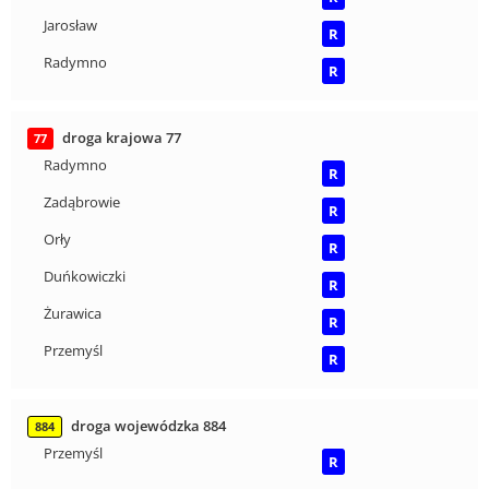
Jarosław
R
Radymno
R
droga krajowa 77
77
Radymno
R
Zadąbrowie
R
Orły
R
Duńkowiczki
R
Żurawica
R
Przemyśl
R
droga wojewódzka 884
884
Przemyśl
R