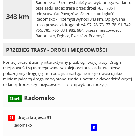
Radomsko - Przemyśl zależy od wybranego wariantu
przejazdu. Jadąc trasą przez drogi 785 i 786 i
miejscowości Pawęzów i Szczucin odległość
343 km
Radomsko - Przemyśl wynosi 343 km. Opisywana
trasa prowadzi drogami: A4, S7, 28, 73, 77, 78, 91, 742,
756, 785, 786, 884, 982, 984, przez miejscowości:
Radomsko, Dębica, Rzeszów, Przemyśl.
PRZEBIEG TRASY - DROGI I MIEJSCOWOŚCI
Poniżej prezentujemy interaktywny przebieg Twojej trasy. Drogi i
miejscowości są uszeregowane w kolejności przejazdu. Najpierw
pokazujemy drogę (jej nr i rodzaj), a następnie miejscowości, jakie
miniesz jadąc tą drogą na wybranej trasie. Chcesz się dowiedzieć więcej
o danej drodze czy miejscowości – kliknij wybraną pozycję.
Radomsko
Start
droga krajowa 91
91
Radomsko
E