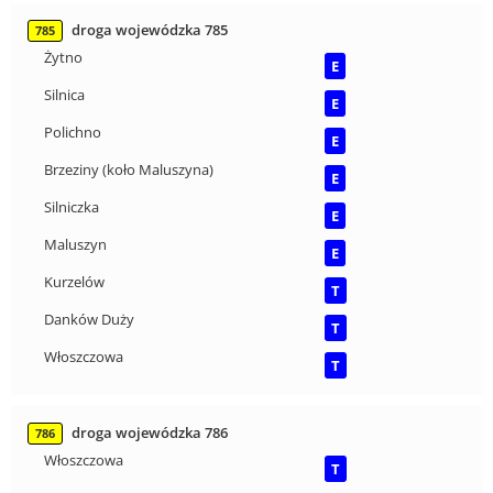
droga wojewódzka 785
785
Żytno
E
Silnica
E
Polichno
E
Brzeziny (koło Maluszyna)
E
Silniczka
E
Maluszyn
E
Kurzelów
T
Danków Duży
T
Włoszczowa
T
droga wojewódzka 786
786
Włoszczowa
T