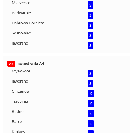
Mierzęcice
S
Podwarpie
S
Dąbrowa Górnicza
S
Sosnowiec
S
Jaworzno
S
autostrada A4
A4
Mysłowice
S
Jaworzno
S
Chrzanów
K
Trzebinia
K
Rudno
K
Balice
K
Kraków