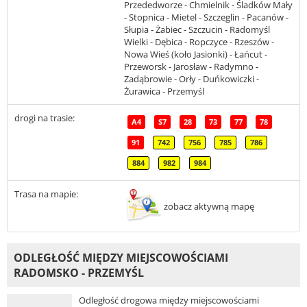
Przededworze - Chmielnik - Śladków Mały
- Stopnica - Mietel - Szczeglin - Pacanów -
Słupia - Żabiec - Szczucin - Radomyśl
Wielki - Dębica - Ropczyce - Rzeszów -
Nowa Wieś (koło Jasionki) - Łańcut -
Przeworsk - Jarosław - Radymno -
Zadąbrowie - Orły - Duńkowiczki -
Żurawica - Przemyśl
drogi na trasie:
A4
S7
28
73
77
78
91
742
756
785
786
884
982
984
Trasa na mapie:
zobacz aktywną mapę
ODLEGŁOŚĆ MIĘDZY MIEJSCOWOŚCIAMI
RADOMSKO - PRZEMYŚL
Odległość drogowa między miejscowościami