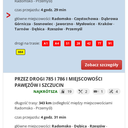
Radomsko - Przemyśl)
czas przejazdu:
4 godz. 29 min
główne miejscowości:
Radomsko
-
Częstochowa
-
Dąbrowa
Górnicza
-
Sosnowiec
-
Jaworzno
-
Mysłowice
-
Kraków
-
Tarnów
-
Dębica
-
Rzeszów
-
Przemyśl
drogi na trasie:
A1
A4
S1
28
42
77
91
884
Zobacz szczegóły
PRZEZ DROGI 785 I 786 I MIEJSCOWOŚCI
PAWĘZÓW I SZCZUCIN
NAJKRÓTSZA
19
2
1
4
długość trasy:
343 km
(odległość między miejscowościami
Radomsko - Przemyśl)
czas przejazdu:
4 godz. 31 min
główne miejscowości:
Radomsko
-
Dębica
-
Rzeszów
-