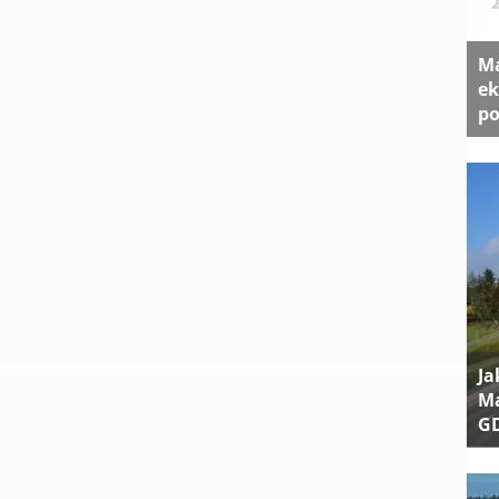
Ma
ek
po
Ja
Ma
G