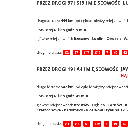
PRZEZ DROGI 97 I S19 I MIEJSCOWOŚCI 
długość trasy:
444 km
(odległość między miejscowości
czas przejazdu:
5 godz. 5 min
główne miejscowości:
Rzeszów
-
Lublin
-
Otwock
-
W
drogi na trasie:
S2
S7
S17
S19
7
60
62
PRZEZ DROGI 19 I A4 I MIEJSCOWOŚCI 
NAJ
długość trasy:
547 km
(odległość między miejscowości
czas przejazdu:
5 godz. 41 min
główne miejscowości:
Rzeszów
-
Dębica
-
Tarnów
-
K
Częstochowa
-
Radomsko
-
Piotrków Trybunalski
drogi na trasie:
A1
A4
S1
S19
9
19
60