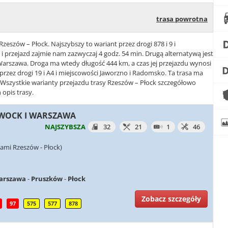
trasa powrotna
Rzeszów – Płock. Najszybszy to wariant przez drogi 878 i 9 i
 przejazd zajmie nam zazwyczaj 4 godz. 54 min. Drugą alternatywą jest
 i Warszawa. Droga ma wtedy długość 444 km, a czas jej przejazdu wynosi
e przez drogi 19 i A4 i miejscowości Jaworzno i Radomsko. Ta trasa ma
. Wszystkie warianty przejazdu trasy Rzeszów – Płock szczegółowo
 opis trasy.
OTWOCK I WARSZAWA
NAJSZYBSZA
32
21
1
46
ami Rzeszów - Płock)
arszawa
-
Pruszków
-
Płock
Zobacz szczegóły
97
575
577
878