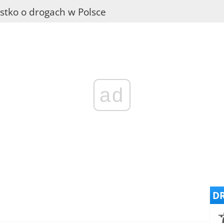
stko o drogach w Polsce
ad
DR