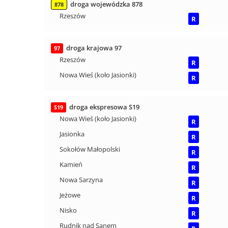
droga wojewódzka 878
878
Rzeszów
R
droga krajowa 97
97
Rzeszów
R
Nowa Wieś (koło Jasionki)
R
droga ekspresowa S19
S19
Nowa Wieś (koło Jasionki)
R
Jasionka
R
Sokołów Małopolski
R
Kamień
R
Nowa Sarzyna
R
Jeżowe
R
Nisko
R
Rudnik nad Sanem