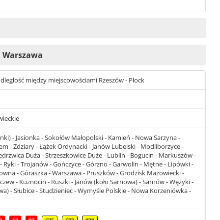
 i Warszawa
t odległość między miejscowościami Rzeszów - Płock
wieckie
nki) - Jasionka - Sokołów Małopolski - Kamień - Nowa Sarzyna -
m - Zdziary - Łążek Ordynacki - Janów Lubelski - Modliborzyce -
Niedrzwica Duża - Strzeszkowice Duże - Lublin - Bogucin - Markuszów -
 - Ryki - Trojanów - Gończyce - Górzno - Garwolin - Mętne - Lipówki -
zowna - Góraszka - Warszawa - Pruszków - Grodzisk Mazowiecki -
haczew - Kuznocin - Ruszki - Janów (koło Sarnowa) - Sarnów - Wężyki -
owa) - Słubice - Studzieniec - Wymyśle Polskie - Nowa Korzeniówka -