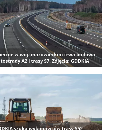
ecnie w woj. mazowieckim trwa budowa
tostrady A2 i trasy S7. Zdjęcia: GDDKIA
DKIA szuka wykonawców trasy S52