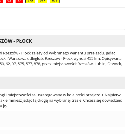
0
62
97
575
577
878
SZÓW - PŁOCK
 Rzeszów - Płock zależy od wybranego wariantu przejazdu. Jadąc
twock i Warszawa odległość Rzeszów - Płock wynosi 455 km. Opisywana
 50, 62, 97, 575, 577, 878, przez miejscowości: Rzeszów, Lublin, Otwock,
ogi i miejscowości są uszeregowane w kolejności przejazdu. Najpierw
jakie miniesz jadąc tą drogą na wybranej trasie. Chcesz się dowiedzieć
cję.