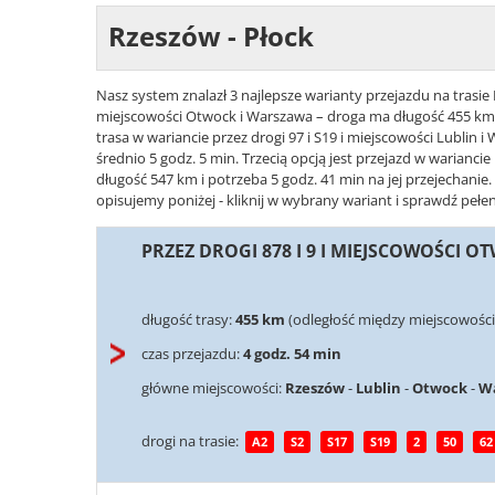
Rzeszów - Płock
Nasz system znalazł 3 najlepsze warianty przejazdu na trasie 
miejscowości Otwock i Warszawa – droga ma długość 455 km i
trasa w wariancie przez drogi 97 i S19 i miejscowości Lublin
średnio 5 godz. 5 min. Trzecią opcją jest przejazd w warianci
długość 547 km i potrzeba 5 godz. 41 min na jej przejechanie
opisujemy poniżej - kliknij w wybrany wariant i sprawdź pełen
PRZEZ DROGI 878 I 9 I MIEJSCOWOŚCI 
długość trasy:
455 km
(odległość między miejscowości
czas przejazdu:
4 godz. 54 min
główne miejscowości:
Rzeszów
-
Lublin
-
Otwock
-
W
drogi na trasie:
A2
S2
S17
S19
2
50
62