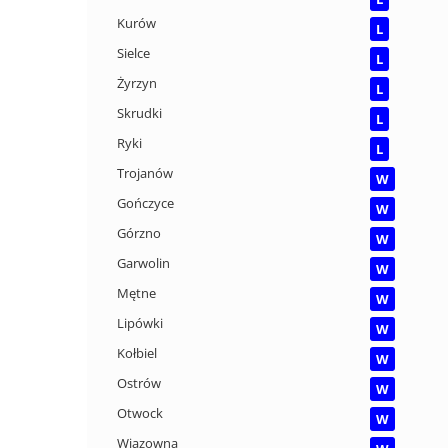
Kurów
L
Sielce
L
Żyrzyn
L
Skrudki
L
Ryki
L
Trojanów
W
Gończyce
W
Górzno
W
Garwolin
W
Mętne
W
Lipówki
W
Kołbiel
W
Ostrów
W
Otwock
W
Wiązowna