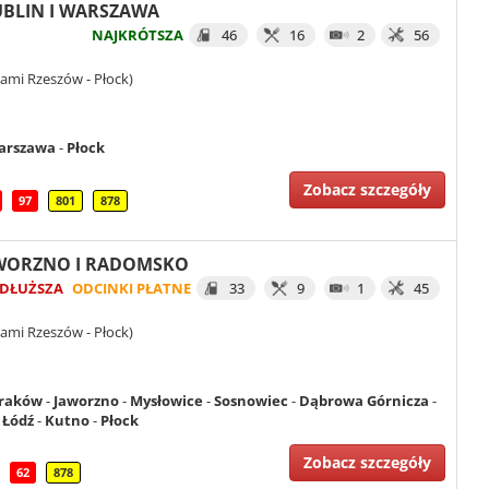
LUBLIN I WARSZAWA
NAJKRÓTSZA
46
16
2
56
ami Rzeszów - Płock)
arszawa
-
Płock
Zobacz szczegóły
97
801
878
JAWORZNO I RADOMSKO
DŁUŻSZA
ODCINKI PŁATNE
33
9
1
45
ami Rzeszów - Płock)
raków
-
Jaworzno
-
Mysłowice
-
Sosnowiec
-
Dąbrowa Górnicza
-
-
Łódź
-
Kutno
-
Płock
Zobacz szczegóły
62
878