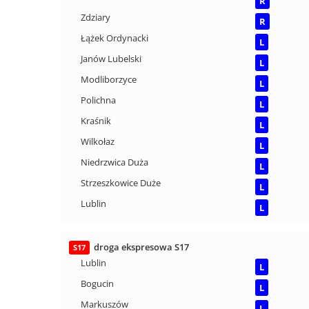
R
Zdziary
R
Łążek Ordynacki
L
Janów Lubelski
L
Modliborzyce
L
Polichna
L
Kraśnik
L
Wilkołaz
L
Niedrzwica Duża
L
Strzeszkowice Duże
L
Lublin
L
droga ekspresowa S17
S17
Lublin
L
Bogucin
L
Markuszów
L