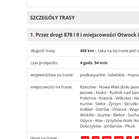
SZCZEGÓŁY TRASY
1.
Przez drogi 878 i 9 i miejscowości Otwock
długość trasy:
455 km
– taka na tej trasie jes
czas przejazdu:
4 godz. 54 min
województwa na trasie:
podkarpackie - lubelskie - mazo
miejscowości na trasie:
Rzeszów - Nowa Wieś (koło Jasio
Jeżowe - Nisko - Rudnik nad Sane
Polichna - Kraśnik - Wilkołaz - 
Kurów - Sielce - Żyrzyn - Skrudki
Kołbiel - Ostrów - Otwock - Wią
Wiskitki - Guzów - Bielice - Soc
Giżyce - Iłów - Grzybów (koło Ił
Dobrzyków - Jordanów - Płock
drogi na trasie: