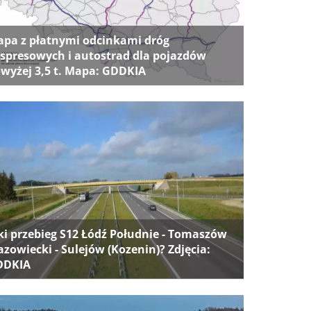
pa z płatnymi odcinkami dróg
spresowych i autostrad dla pojazdów
wyżej 3,5 t. Mapa: GDDKIA
ki przebieg S12 Łódź Południe - Tomaszów
zowiecki - Sulejów (Kozenin)? Zdjęcia:
DDKIA