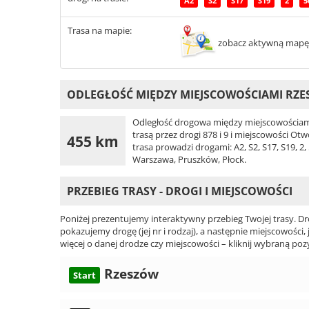
A2
S2
S17
S19
2
5
Trasa na mapie:
zobacz aktywną mapę
ODLEGŁOŚĆ MIĘDZY MIEJSCOWOŚCIAMI RZE
Odległość drogowa między miejscowościami
trasą przez drogi 878 i 9 i miejscowości O
455 km
trasa prowadzi drogami: A2, S2, S17, S19, 2,
Warszawa, Pruszków, Płock.
PRZEBIEG TRASY - DROGI I MIEJSCOWOŚCI
Poniżej prezentujemy interaktywny przebieg Twojej trasy. Dr
pokazujemy drogę (jej nr i rodzaj), a następnie miejscowości, 
więcej o danej drodze czy miejscowości – kliknij wybraną pozy
Rzeszów
Start