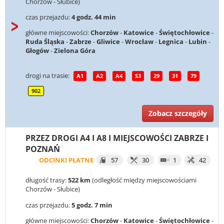
Chorzów - Słubice)
czas przejazdu:
4 godz. 44 min
główne miejscowości:
Chorzów
-
Katowice
-
Świętochłowice
-
Ruda Śląska
-
Zabrze
-
Gliwice
-
Wrocław
-
Legnica
-
Lubin
-
Głogów
-
Zielona Góra
drogi na trasie:
A1
A2
A4
S3
29
31
79
902
Zobacz szczegóły
PRZEZ DROGI A4 I A8 I MIEJSCOWOŚCI ZABRZE I
POZNAŃ
ODCINKI PŁATNE
57
30
1
42
długość trasy:
522 km
(odległość między miejscowościami
Chorzów - Słubice)
czas przejazdu:
5 godz. 7 min
główne miejscowości:
Chorzów
-
Katowice
-
Świętochłowice
-