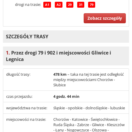
drogi na trasie:
A1
A2
29
31
79
Zobacz szczegóły
SZCZEGÓŁY TRASY
1.
Przez drogi 79 i 902 i miejscowości Gliwice i
Legnica
długość trasy:
478 km
– taka na tej trasie jest odległość
między miejscowościami Chorzów -
Słubice
czas przejazdu:
4 godz. 44 min
województwa na trasie:
śląskie - opolskie - dolnośląskie - lubuskie
miejscowości na trasie:
Chorzów - Katowice - Świętochłowice -
Ruda Śląska - Zabrze - Gliwice - Kleszczów
- Łany - Nogowczyce - Olszowa -