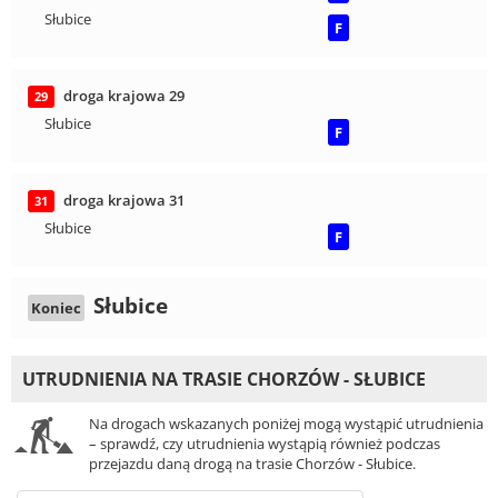
Słubice
F
droga krajowa 29
29
Słubice
F
droga krajowa 31
31
Słubice
F
Słubice
Koniec
UTRUDNIENIA NA TRASIE CHORZÓW - SŁUBICE
Na drogach wskazanych poniżej mogą wystąpić utrudnienia
– sprawdź, czy utrudnienia wystąpią również podczas
przejazdu daną drogą na trasie Chorzów - Słubice.