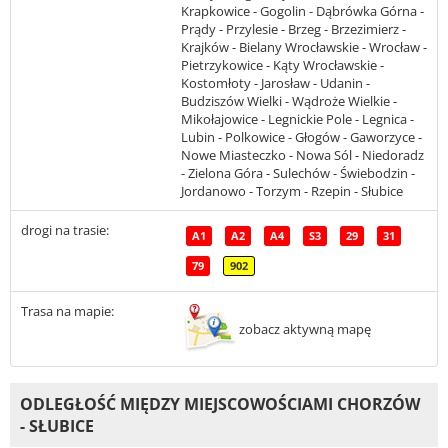
Krapkowice - Gogolin - Dąbrówka Górna -
Prądy - Przylesie - Brzeg - Brzezimierz -
Krajków - Bielany Wrocławskie - Wrocław -
Pietrzykowice - Kąty Wrocławskie -
Kostomłoty - Jarosław - Udanin -
Budziszów Wielki - Wądroże Wielkie -
Mikołajowice - Legnickie Pole - Legnica -
Lubin - Polkowice - Głogów - Gaworzyce -
Nowe Miasteczko - Nowa Sól - Niedoradz
- Zielona Góra - Sulechów - Świebodzin -
Jordanowo - Torzym - Rzepin - Słubice
drogi na trasie:
A1
A2
A4
S3
29
31
79
902
Trasa na mapie:
zobacz aktywną mapę
ODLEGŁOŚĆ MIĘDZY MIEJSCOWOŚCIAMI CHORZÓW
- SŁUBICE