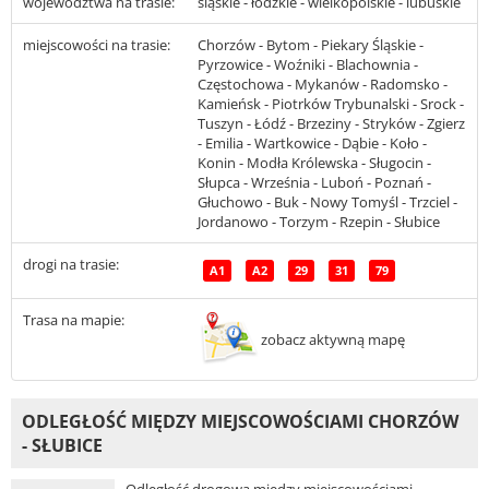
województwa na trasie:
śląskie - łódzkie - wielkopolskie - lubuskie
miejscowości na trasie:
Chorzów - Bytom - Piekary Śląskie -
Pyrzowice - Woźniki - Blachownia -
Częstochowa - Mykanów - Radomsko -
Kamieńsk - Piotrków Trybunalski - Srock -
Tuszyn - Łódź - Brzeziny - Stryków - Zgierz
- Emilia - Wartkowice - Dąbie - Koło -
Konin - Modła Królewska - Sługocin -
Słupca - Września - Luboń - Poznań -
Głuchowo - Buk - Nowy Tomyśl - Trzciel -
Jordanowo - Torzym - Rzepin - Słubice
drogi na trasie:
A1
A2
29
31
79
Trasa na mapie:
zobacz aktywną mapę
ODLEGŁOŚĆ MIĘDZY MIEJSCOWOŚCIAMI CHORZÓW
- SŁUBICE