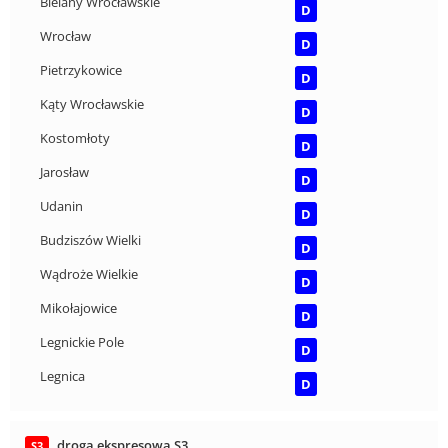
Bielany Wrocławskie
D
Wrocław
D
Pietrzykowice
D
Kąty Wrocławskie
D
Kostomłoty
D
Jarosław
D
Udanin
D
Budziszów Wielki
D
Wądroże Wielkie
D
Mikołajowice
D
Legnickie Pole
D
Legnica
D
droga ekspresowa S3
S3