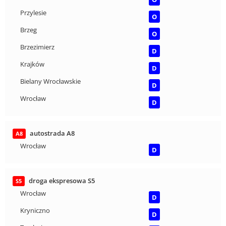
Przylesie
O
Brzeg
O
Brzezimierz
D
Krajków
D
Bielany Wrocławskie
D
Wrocław
D
autostrada A8
A8
Wrocław
D
droga ekspresowa S5
S5
Wrocław
D
Kryniczno
D