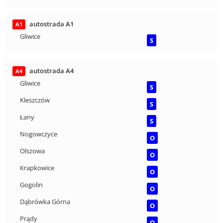
autostrada A1
A1
Gliwice
S
autostrada A4
A4
Gliwice
S
Kleszczów
S
Łany
S
Nogowczyce
O
Olszowa
O
Krapkowice
O
Gogolin
O
Dąbrówka Górna
O
Prądy
O