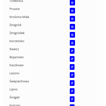
Trzebnica
D
Prusice
D
Krościna Mała
D
Żmigród
D
Żmigródek
D
Korzeńsko
D
Rawicz
P
Bojanowo
P
Kaczkowo
P
Leszno
P
Święciechowa
P
Lipno
P
Śmigiel
P
Kościan