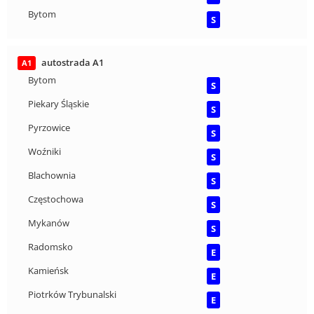
Bytom
S
autostrada A1
A1
Bytom
S
Piekary Śląskie
S
Pyrzowice
S
Woźniki
S
Blachownia
S
Częstochowa
S
Mykanów
S
Radomsko
E
Kamieńsk
E
Piotrków Trybunalski
E