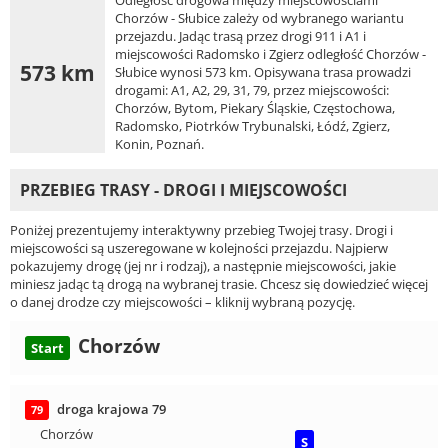
Odległość drogowa między miejscowościami
Chorzów - Słubice zależy od wybranego wariantu
przejazdu. Jadąc trasą przez drogi 911 i A1 i
miejscowości Radomsko i Zgierz odległość Chorzów -
573 km
Słubice wynosi 573 km. Opisywana trasa prowadzi
drogami: A1, A2, 29, 31, 79, przez miejscowości:
Chorzów, Bytom, Piekary Śląskie, Częstochowa,
Radomsko, Piotrków Trybunalski, Łódź, Zgierz,
Konin, Poznań.
PRZEBIEG TRASY - DROGI I MIEJSCOWOŚCI
Poniżej prezentujemy interaktywny przebieg Twojej trasy. Drogi i
miejscowości są uszeregowane w kolejności przejazdu. Najpierw
pokazujemy drogę (jej nr i rodzaj), a następnie miejscowości, jakie
miniesz jadąc tą drogą na wybranej trasie. Chcesz się dowiedzieć więcej
o danej drodze czy miejscowości – kliknij wybraną pozycję.
Chorzów
Start
droga krajowa 79
79
Chorzów
S