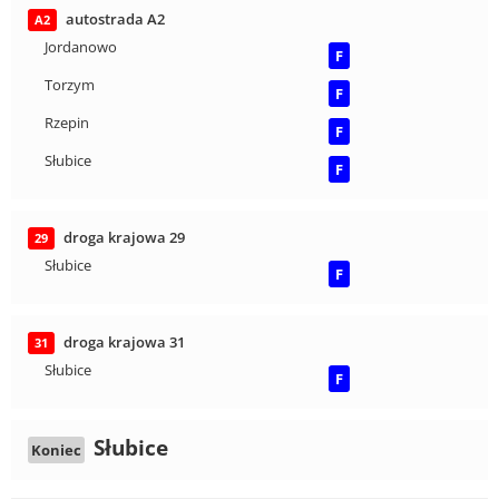
autostrada A2
A2
Jordanowo
F
Torzym
F
Rzepin
F
Słubice
F
droga krajowa 29
29
Słubice
F
droga krajowa 31
31
Słubice
F
Słubice
Koniec