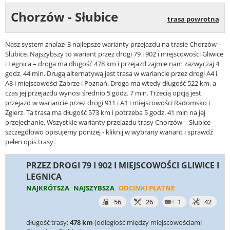
Chorzów - Słubice
trasa powrotna
Nasz system znalazł 3 najlepsze warianty przejazdu na trasie Chorzów –
Słubice. Najszybszy to wariant przez drogi 79 i 902 i miejscowości Gliwice
i Legnica – droga ma długość 478 km i przejazd zajmie nam zazwyczaj 4
godz. 44 min. Drugą alternatywą jest trasa w wariancie przez drogi A4 i
A8 i miejscowości Zabrze i Poznań. Droga ma wtedy długość 522 km, a
czas jej przejazdu wynosi średnio 5 godz. 7 min. Trzecią opcją jest
przejazd w wariancie przez drogi 911 i A1 i miejscowości Radomsko i
Zgierz. Ta trasa ma długość 573 km i potrzeba 5 godz. 41 min na jej
przejechanie. Wszystkie warianty przejazdu trasy Chorzów – Słubice
szczegółowo opisujemy poniżej - kliknij w wybrany wariant i sprawdź
pełen opis trasy.
PRZEZ DROGI 79 I 902 I MIEJSCOWOŚCI GLIWICE I
LEGNICA
NAJKRÓTSZA
NAJSZYBSZA
ODCINKI PŁATNE
56
26
1
42
długość trasy:
478 km
(odległość między miejscowościami