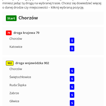
miniesz jadąc tą drogą na wybranej trasie. Chcesz się dowiedzieć więcej
o danej drodze czy miejscowości – kliknij wybraną pozycję.
Chorzów
Start
droga krajowa 79
79
Chorzów
S
Katowice
S
droga wojewódzka 902
902
Chorzów
S
Świętochłowice
S
Ruda Śląska
S
Zabrze
S
Gliwice
S