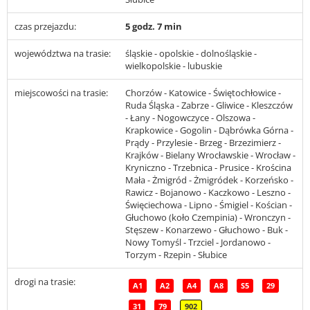
czas przejazdu:
5 godz. 7 min
województwa na trasie:
śląskie - opolskie - dolnośląskie -
wielkopolskie - lubuskie
miejscowości na trasie:
Chorzów - Katowice - Świętochłowice -
Ruda Śląska - Zabrze - Gliwice - Kleszczów
- Łany - Nogowczyce - Olszowa -
Krapkowice - Gogolin - Dąbrówka Górna -
Prądy - Przylesie - Brzeg - Brzezimierz -
Krajków - Bielany Wrocławskie - Wrocław -
Kryniczno - Trzebnica - Prusice - Krościna
Mała - Żmigród - Żmigródek - Korzeńsko -
Rawicz - Bojanowo - Kaczkowo - Leszno -
Święciechowa - Lipno - Śmigiel - Kościan -
Głuchowo (koło Czempinia) - Wronczyn -
Stęszew - Konarzewo - Głuchowo - Buk -
Nowy Tomyśl - Trzciel - Jordanowo -
Torzym - Rzepin - Słubice
drogi na trasie:
A1
A2
A4
A8
S5
29
31
79
902