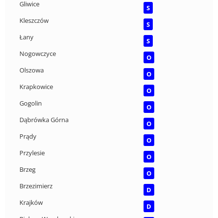
Gliwice
S
Kleszczów
S
Łany
S
Nogowczyce
O
Olszowa
O
Krapkowice
O
Gogolin
O
Dąbrówka Górna
O
Prądy
O
Przylesie
O
Brzeg
O
Brzezimierz
D
Krajków
D