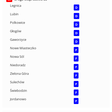
Legnica
D
Lubin
D
Polkowice
D
Głogów
D
Gaworzyce
D
Nowe Miasteczko
F
Nowa Sól
F
Niedoradz
F
Zielona Góra
F
Sulechów
F
Świebodzin
F
Jordanowo
F