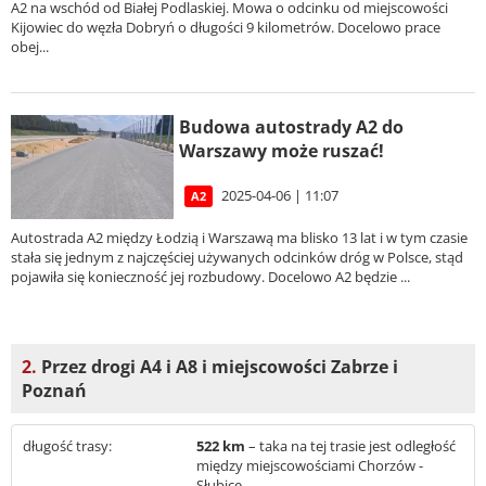
A2 na wschód od Białej Podlaskiej. Mowa o odcinku od miejscowości
Kijowiec do węzła Dobryń o długości 9 kilometrów. Docelowo prace
obej...
Budowa autostrady A2 do
Warszawy może ruszać!
2025-04-06 | 11:07
A2
Autostrada A2 między Łodzią i Warszawą ma blisko 13 lat i w tym czasie
stała się jednym z najczęściej używanych odcinków dróg w Polsce, stąd
pojawiła się konieczność jej rozbudowy. Docelowo A2 będzie ...
2.
Przez drogi A4 i A8 i miejscowości Zabrze i
Poznań
długość trasy:
522 km
– taka na tej trasie jest odległość
między miejscowościami Chorzów -
Słubice