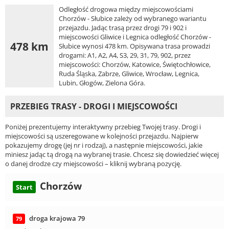
Odległość drogowa między miejscowościami
Chorzów - Słubice zależy od wybranego wariantu
przejazdu. Jadąc trasą przez drogi 79 i 902 i
miejscowości Gliwice i Legnica odległość Chorzów -
478 km
Słubice wynosi 478 km. Opisywana trasa prowadzi
drogami: A1, A2, A4, S3, 29, 31, 79, 902, przez
miejscowości: Chorzów, Katowice, Świętochłowice,
Ruda Śląska, Zabrze, Gliwice, Wrocław, Legnica,
Lubin, Głogów, Zielona Góra.
PRZEBIEG TRASY - DROGI I MIEJSCOWOŚCI
Poniżej prezentujemy interaktywny przebieg Twojej trasy. Drogi i
miejscowości są uszeregowane w kolejności przejazdu. Najpierw
pokazujemy drogę (jej nr i rodzaj), a następnie miejscowości, jakie
miniesz jadąc tą drogą na wybranej trasie. Chcesz się dowiedzieć więcej
o danej drodze czy miejscowości – kliknij wybraną pozycję.
Chorzów
Start
droga krajowa 79
79