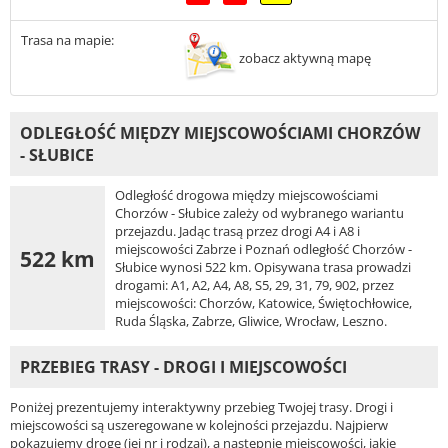
Trasa na mapie:
zobacz aktywną mapę
ODLEGŁOŚĆ MIĘDZY MIEJSCOWOŚCIAMI CHORZÓW
- SŁUBICE
Odległość drogowa między miejscowościami
Chorzów - Słubice zależy od wybranego wariantu
przejazdu. Jadąc trasą przez drogi A4 i A8 i
miejscowości Zabrze i Poznań odległość Chorzów -
522 km
Słubice wynosi 522 km. Opisywana trasa prowadzi
drogami: A1, A2, A4, A8, S5, 29, 31, 79, 902, przez
miejscowości: Chorzów, Katowice, Świętochłowice,
Ruda Śląska, Zabrze, Gliwice, Wrocław, Leszno.
PRZEBIEG TRASY - DROGI I MIEJSCOWOŚCI
Poniżej prezentujemy interaktywny przebieg Twojej trasy. Drogi i
miejscowości są uszeregowane w kolejności przejazdu. Najpierw
pokazujemy drogę (jej nr i rodzaj), a następnie miejscowości, jakie