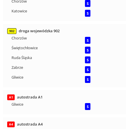
Chorzów
S
Katowice
S
droga wojewódzka 902
902
Chorzów
S
Świętochłowice
S
Ruda Śląska
S
Zabrze
S
Gliwice
S
autostrada A1
A1
Gliwice
S
autostrada A4
A4