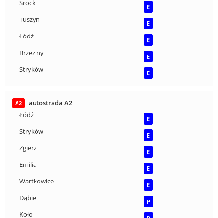
Srock
E
Tuszyn
E
Łódź
E
Brzeziny
E
Stryków
E
autostrada A2
A2
Łódź
E
Stryków
E
Zgierz
E
Emilia
E
Wartkowice
E
Dąbie
P
Koło