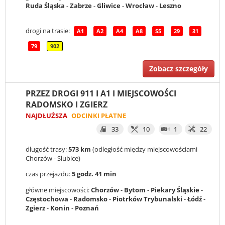
Ruda Śląska
-
Zabrze
-
Gliwice
-
Wrocław
-
Leszno
drogi na trasie:
A1
A2
A4
A8
S5
29
31
79
902
Zobacz szczegóły
PRZEZ DROGI 911 I A1 I MIEJSCOWOŚCI
RADOMSKO I ZGIERZ
NAJDŁUŻSZA
ODCINKI PŁATNE
33
10
1
22
długość trasy:
573 km
(odległość między miejscowościami
Chorzów - Słubice)
czas przejazdu:
5 godz. 41 min
główne miejscowości:
Chorzów
-
Bytom
-
Piekary Śląskie
-
Częstochowa
-
Radomsko
-
Piotrków Trybunalski
-
Łódź
-
Zgierz
-
Konin
-
Poznań