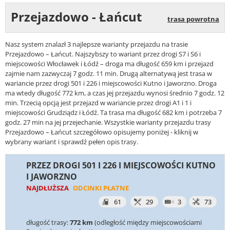
Przejazdowo - Łańcut
trasa powrotna
Nasz system znalazł 3 najlepsze warianty przejazdu na trasie
Przejazdowo – Łańcut. Najszybszy to wariant przez drogi S7 i S6 i
miejscowości Włocławek i Łódź – droga ma długość 659 km i przejazd
zajmie nam zazwyczaj 7 godz. 11 min. Drugą alternatywą jest trasa w
wariancie przez drogi 501 i 226 i miejscowości Kutno i Jaworzno. Droga
ma wtedy długość 772 km, a czas jej przejazdu wynosi średnio 7 godz. 12
min. Trzecią opcją jest przejazd w wariancie przez drogi A1 i 1 i
miejscowości Grudziądz i Łódź. Ta trasa ma długość 682 km i potrzeba 7
godz. 27 min na jej przejechanie. Wszystkie warianty przejazdu trasy
Przejazdowo – Łańcut szczegółowo opisujemy poniżej - kliknij w
wybrany wariant i sprawdź pełen opis trasy.
PRZEZ DROGI 501 I 226 I MIEJSCOWOŚCI KUTNO
I JAWORZNO
NAJDŁUŻSZA
ODCINKI PŁATNE
61
29
3
73
długość trasy:
772 km
(odległość między miejscowościami