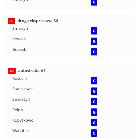
G
droga ekspresowa S6
S6
Straszyn
G
Kowale
G
Gdańsk
G
autostrada A1
A1
Rusocin
G
Stanisławie
G
Swarożyn
G
Pelplin
G
Kopytkowo
G
Warlubie
C