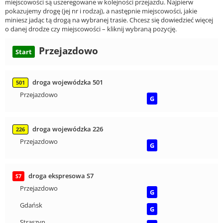
miejscowości są uszeregowane w kolejności przejazdu. Najpierw
pokazujemy drogę (jej nr i rodzaj), a następnie miejscowości, jakie
miniesz jadąc tą drogą na wybranej trasie. Chcesz się dowiedzieć więcej
o danej drodze czy miejscowości – kliknij wybraną pozycję.
Przejazdowo
Start
droga wojewódzka 501
501
Przejazdowo
G
droga wojewódzka 226
226
Przejazdowo
G
droga ekspresowa S7
S7
Przejazdowo
G
Gdańsk
G
Straszyn