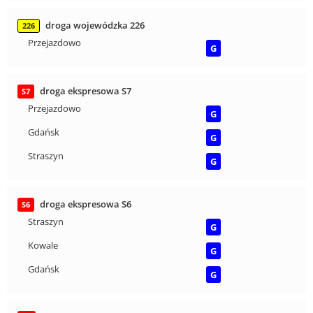
droga wojewódzka 226
226
Przejazdowo
G
droga ekspresowa S7
S7
Przejazdowo
G
Gdańsk
G
Straszyn
G
droga ekspresowa S6
S6
Straszyn
G
Kowale
G
Gdańsk
G