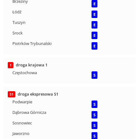
Brzeziny
E
Łódź
E
Tuszyn
E
Srock
E
Piotrków Trybunalski
E
droga krajowa 1
1
Częstochowa
S
droga ekspresowa S1
S1
Podwarpie
S
Dąbrowa Górnicza
S
Sosnowiec
S
Jaworzno
S