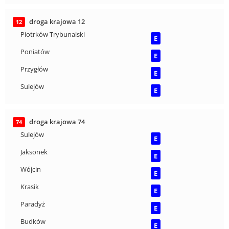
droga krajowa 12
12
Piotrków Trybunalski
E
Poniatów
E
Przygłów
E
Sulejów
E
droga krajowa 74
74
Sulejów
E
Jaksonek
E
Wójcin
E
Krasik
E
Paradyż
E
Budków
E