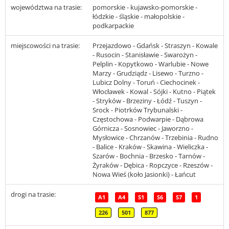
województwa na trasie:
pomorskie - kujawsko-pomorskie -
łódzkie - śląskie - małopolskie -
podkarpackie
miejscowości na trasie:
Przejazdowo - Gdańsk - Straszyn - Kowale
- Rusocin - Stanisławie - Swarożyn -
Pelplin - Kopytkowo - Warlubie - Nowe
Marzy - Grudziądz - Lisewo - Turzno -
Lubicz Dolny - Toruń - Ciechocinek -
Włocławek - Kowal - Sójki - Kutno - Piątek
- Stryków - Brzeziny - Łódź - Tuszyn -
Srock - Piotrków Trybunalski -
Częstochowa - Podwarpie - Dąbrowa
Górnicza - Sosnowiec - Jaworzno -
Mysłowice - Chrzanów - Trzebinia - Rudno
- Balice - Kraków - Skawina - Wieliczka -
Szarów - Bochnia - Brzesko - Tarnów -
Żyraków - Dębica - Ropczyce - Rzeszów -
Nowa Wieś (koło Jasionki) - Łańcut
drogi na trasie:
A1
A4
S1
S6
S7
1
226
501
877