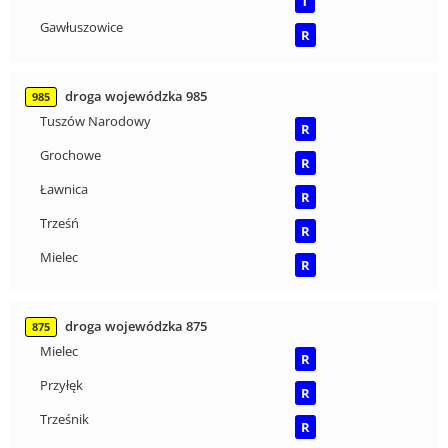
T
Gawłuszowice
R
droga wojewódzka 985
985
Tuszów Narodowy
R
Grochowe
R
Ławnica
R
Trześń
R
Mielec
R
droga wojewódzka 875
875
Mielec
R
Przyłęk
R
Trześnik
R