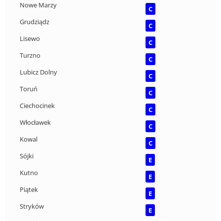
Nowe Marzy
C
Grudziądz
C
Lisewo
C
Turzno
C
Lubicz Dolny
C
Toruń
C
Ciechocinek
C
Włocławek
C
Kowal
C
Sójki
E
Kutno
E
Piątek
E
Stryków
E