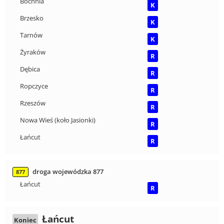
Bochnia
K
Brzesko
K
Tarnów
K
Żyraków
R
Dębica
R
Ropczyce
R
Rzeszów
R
Nowa Wieś (koło Jasionki)
R
Łańcut
R
droga wojewódzka 877
877
Łańcut
R
Łańcut
Koniec