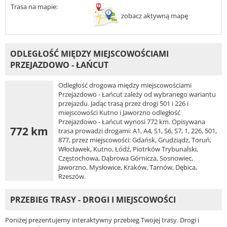
Trasa na mapie:
zobacz aktywną mapę
ODLEGŁOŚĆ MIĘDZY MIEJSCOWOŚCIAMI
PRZEJAZDOWO - ŁAŃCUT
Odległość drogowa między miejscowościami
Przejazdowo - Łańcut zależy od wybranego wariantu
przejazdu. Jadąc trasą przez drogi 501 i 226 i
miejscowości Kutno i Jaworzno odległość
Przejazdowo - Łańcut wynosi 772 km. Opisywana
772 km
trasa prowadzi drogami: A1, A4, S1, S6, S7, 1, 226, 501,
877, przez miejscowości: Gdańsk, Grudziądz, Toruń,
Włocławek, Kutno, Łódź, Piotrków Trybunalski,
Częstochowa, Dąbrowa Górnicza, Sosnowiec,
Jaworzno, Mysłowice, Kraków, Tarnów, Dębica,
Rzeszów.
PRZEBIEG TRASY - DROGI I MIEJSCOWOŚCI
Poniżej prezentujemy interaktywny przebieg Twojej trasy. Drogi i