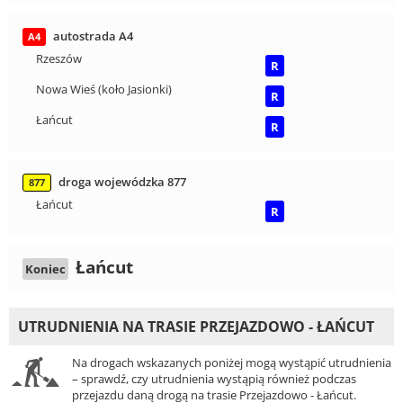
autostrada A4
A4
Rzeszów
R
Nowa Wieś (koło Jasionki)
R
Łańcut
R
droga wojewódzka 877
877
Łańcut
R
Łańcut
Koniec
UTRUDNIENIA NA TRASIE PRZEJAZDOWO - ŁAŃCUT
Na drogach wskazanych poniżej mogą wystąpić utrudnienia
– sprawdź, czy utrudnienia wystąpią również podczas
przejazdu daną drogą na trasie Przejazdowo - Łańcut.