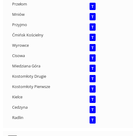
Przełom
T
Mniów
T
Przyjmo
T
Ćmińsk Kościelny
T
Wyrowce
T
Cisowa
T
Miedziana Góra
T
Kostomłoty Drugie
T
Kostomłoty Pierwsze
T
Kielce
T
Cedzyna
T
Radlin
T