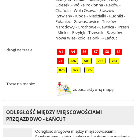
Ociesęki - Wólka Pokłonna - Raków -
Chańcza - Wola Osowa - Staszów -
Rytwiany - Kłoda - Niedziałki - Rudniki -
Połaniec - Gawłuszowice - Tuszów
Narodowy - Grochowe - Ławnica - Trześń
- Mielec - Przyłęk - Trześnik - Rzeszów -
Nowa Wieś (koło Jasionki) - Łańcut
drogi na trasie:
A1
A4
S6
S7
S8
12
74
226
501
716
764
875
877
985
Trasa na mapie:
zobacz aktywną mapę
ODLEGŁOŚĆ MIĘDZY MIEJSCOWOŚCIAMI
PRZEJAZDOWO - ŁAŃCUT
Odległość drogowa między miejscowościami
Przejazdowo - Łańcut zależy od wybranego wariantu