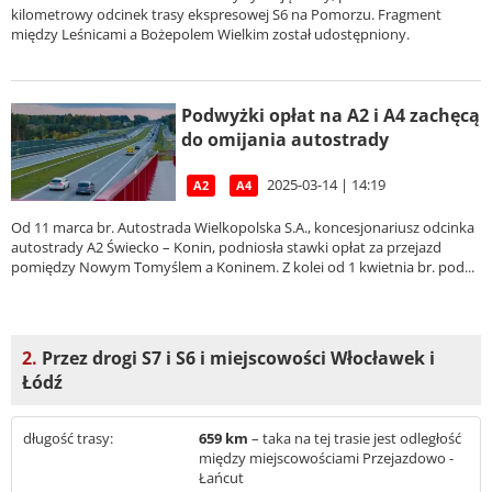
kilometrowy odcinek trasy ekspresowej S6 na Pomorzu. Fragment
między Leśnicami a Bożepolem Wielkim został udostępniony.
Podwyżki opłat na A2 i A4 zachęcą
do omijania autostrady
2025-03-14 | 14:19
A2
A4
Od 11 marca br. Autostrada Wielkopolska S.A., koncesjonariusz odcinka
autostrady A2 Świecko – Konin, podniosła stawki opłat za przejazd
pomiędzy Nowym Tomyślem a Koninem. Z kolei od 1 kwietnia br. pod...
2.
Przez drogi S7 i S6 i miejscowości Włocławek i
Łódź
długość trasy:
659 km
– taka na tej trasie jest odległość
między miejscowościami Przejazdowo -
Łańcut