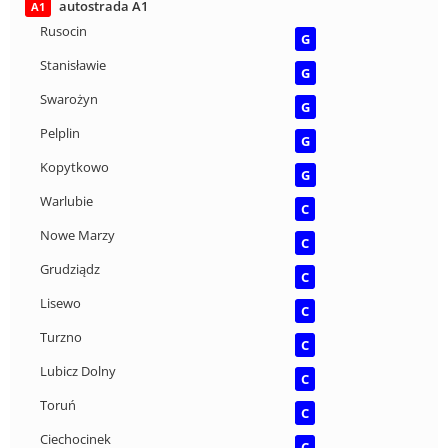
autostrada A1
A1
Rusocin
G
Stanisławie
G
Swarożyn
G
Pelplin
G
Kopytkowo
G
Warlubie
C
Nowe Marzy
C
Grudziądz
C
Lisewo
C
Turzno
C
Lubicz Dolny
C
Toruń
C
Ciechocinek
C