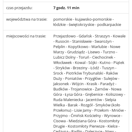
czas przejazdu:
7 godz. 11 min
województwa na trasie:
pomorskie - kujawsko-pomorskie -
łódzkie - świętokrzyskie - podkarpackie
miejscowości na trasie:
Przejazdowo - Gdańsk - Straszyn - Kowale
- Rusocin - Stanisławie - Swarożyn -
Pelplin - Kopytkowo - Warlubie - Nowe
Marzy - Grudziądz - Lisewo - Turzno -
Lubicz Dolny - Toruń - Ciechocinek -
Włocławek - Kowal - Sójki - Kutno - Piątek
- Stryków - Brzeziny - Łódź - Tuszyn -
Srock - Piotrków Trybunalski - Raków
Duży - Poniatów - Przygłów - Sulejów -
Jaksonek - Wójcin - Krasik - Paradyż -
Budków - Trojanowice - Żarnów - Nowa
Góra - Łysa Góra - Grębenice - Koliszowy -
Ruda Maleniecka - Jacentów - Sielpia
Wielka - Barak - Rozgół - Smyków (koło
Przełomu) - Lisie Jamy - Przełom - Mniów -
Przyjmo - Ćmińsk Kościelny - Wyrowce -
Cisowa - Miedziana Góra - Kostomłoty
Drugie - Kostomłoty Pierwsze - Kielce -
Cedzyna - Radlin - Daleszyce - Niwy -