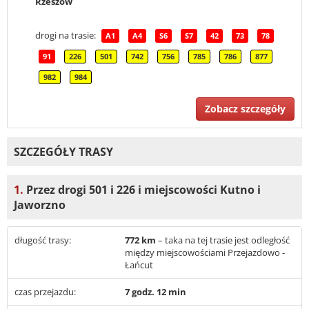
Rzeszów
drogi na trasie:
A1
A4
S6
S7
42
73
78
91
226
501
742
756
785
786
877
982
984
Zobacz szczegóły
SZCZEGÓŁY TRASY
1.
Przez drogi 501 i 226 i miejscowości Kutno i
Jaworzno
długość trasy:
772 km
– taka na tej trasie jest odległość
między miejscowościami Przejazdowo -
Łańcut
czas przejazdu:
7 godz. 12 min