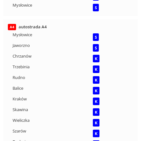
Mysłowice
S
autostrada A4
A4
Mysłowice
S
Jaworzno
S
Chrzanów
K
Trzebinia
K
Rudno
K
Balice
K
Kraków
K
Skawina
K
Wieliczka
K
Szarów
K