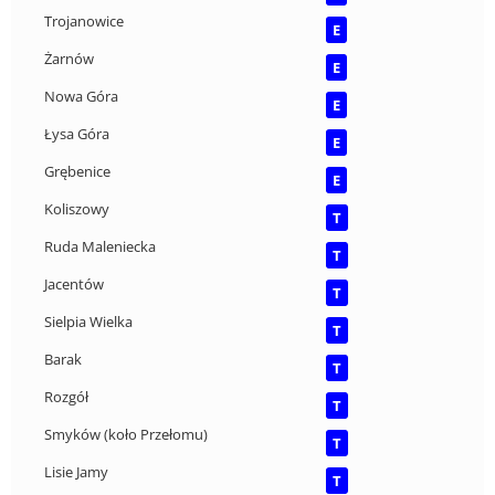
Trojanowice
E
Żarnów
E
Nowa Góra
E
Łysa Góra
E
Grębenice
E
Koliszowy
T
Ruda Maleniecka
T
Jacentów
T
Sielpia Wielka
T
Barak
T
Rozgół
T
Smyków (koło Przełomu)
T
Lisie Jamy
T