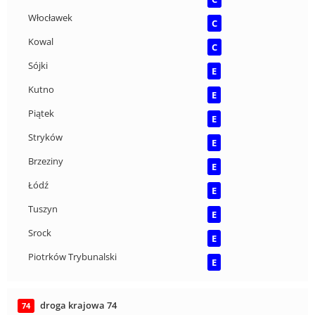
Włocławek
C
Kowal
C
Sójki
E
Kutno
E
Piątek
E
Stryków
E
Brzeziny
E
Łódź
E
Tuszyn
E
Srock
E
Piotrków Trybunalski
E
droga krajowa 74
74