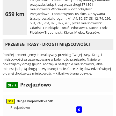
przejazdu. Jadąc trasą przez drogi S7 i S6 i
miejscowości Włocławek i Łódź odległość
659 km
Przejazdowo - Łańcut wynosi 659 km. Opisywana
trasa prowadzi drogami: A1, A4, S6, S7, S8, 12, 74, 226,
501, 716, 764, 875, 877, 985, przez miejscowości:
Gdańsk, Grudziądz, Toruń, Włocławek, Kutno, Łódź,
Piotrków Trybunalski, Kielce, Mielec, Rzeszów.
PRZEBIEG TRASY - DROGI I MIEJSCOWOŚCI
Poniżej prezentujemy interaktywny przebieg Twojej trasy. Drogi i
miejscowości są uszeregowane w kolejności przejazdu. Najpierw
pokazujemy drogę (jej nr i rodzaj), a następnie miejscowości, jakie
miniesz jadąc tą drogą na wybranej trasie. Chcesz się dowiedzieć więcej
o danej drodze czy miejscowości – kliknij wybraną pozycję.
Przejazdowo
Start
droga wojewódzka 501
501
Przejazdowo
G