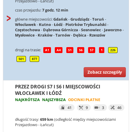
Przejazdowo - Łańcut)
czas przejazdu:
7 godz. 12 min
główne miejscowości:
Gdańsk
-
Grudziądz
-
Toruń
-
Włocławek
-
Kutno
-
Łódź
-
Piotrków Trybunalski
-
Częstochowa
-
Dąbrowa Górnicza
-
Sosnowiec
-
Jaworzno
-
Mysłowice
-
Kraków
-
Tarnów
-
Dębica
-
Rzeszów
drogi na trasie:
A1
A4
S1
S6
S7
1
226
501
877
Zobacz szczegóły
PRZEZ DROGI S7 I S6 I MIEJSCOWOŚCI
WŁOCŁAWEK I ŁÓDŹ
NAJKRÓTSZA
NAJSZYBSZA
ODCINKI PŁATNE
41
9
3
46
długość trasy:
659 km
(odległość między miejscowościami
Przejazdowo - Łańcut)