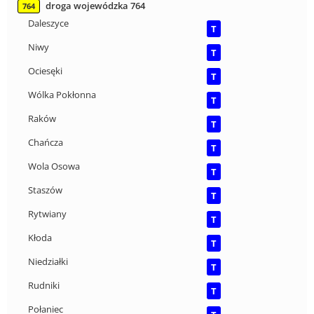
droga wojewódzka 764
764
Daleszyce
T
Niwy
T
Ociesęki
T
Wólka Pokłonna
T
Raków
T
Chańcza
T
Wola Osowa
T
Staszów
T
Rytwiany
T
Kłoda
T
Niedziałki
T
Rudniki
T
Połaniec