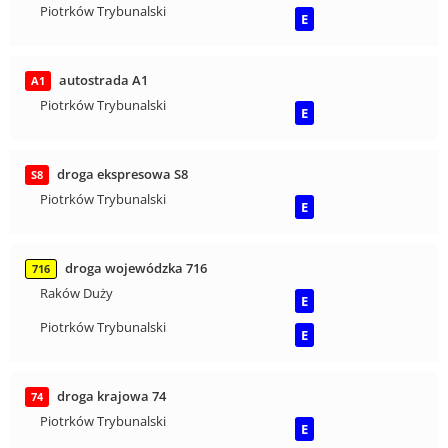
Piotrków Trybunalski
E
autostrada A1
A1
Piotrków Trybunalski
E
droga ekspresowa S8
S8
Piotrków Trybunalski
E
droga wojewódzka 716
716
Raków Duży
E
Piotrków Trybunalski
E
droga krajowa 74
74
Piotrków Trybunalski
E