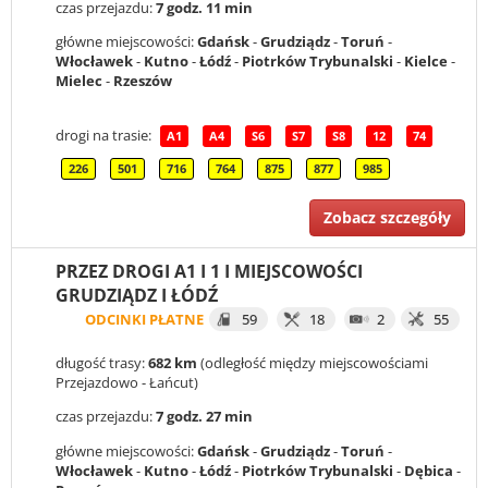
czas przejazdu:
7 godz. 11 min
główne miejscowości:
Gdańsk
-
Grudziądz
-
Toruń
-
Włocławek
-
Kutno
-
Łódź
-
Piotrków Trybunalski
-
Kielce
-
Mielec
-
Rzeszów
drogi na trasie:
A1
A4
S6
S7
S8
12
74
226
501
716
764
875
877
985
Zobacz szczegóły
PRZEZ DROGI A1 I 1 I MIEJSCOWOŚCI
GRUDZIĄDZ I ŁÓDŹ
ODCINKI PŁATNE
59
18
2
55
długość trasy:
682 km
(odległość między miejscowościami
Przejazdowo - Łańcut)
czas przejazdu:
7 godz. 27 min
główne miejscowości:
Gdańsk
-
Grudziądz
-
Toruń
-
Włocławek
-
Kutno
-
Łódź
-
Piotrków Trybunalski
-
Dębica
-