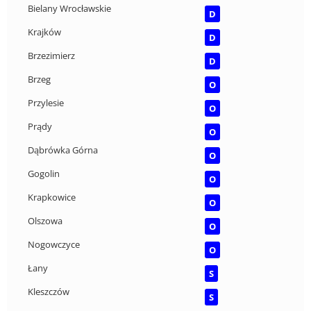
Bielany Wrocławskie
D
Krajków
D
Brzezimierz
D
Brzeg
O
Przylesie
O
Prądy
O
Dąbrówka Górna
O
Gogolin
O
Krapkowice
O
Olszowa
O
Nogowczyce
O
Łany
S
Kleszczów
S