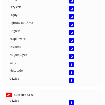
O
Przylesie
O
Prądy
O
Dąbrówka Górna
O
Gogolin
O
Krapkowice
O
Olszowa
O
Nogowczyce
O
Łany
S
Kleszczów
S
Gliwice
S
autostrada A1
A1
Gliwice
S