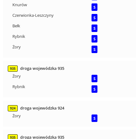
Knurów
S
Czerwionka-Leszczyny
S
Bełk
S
Rybnik
S
Żory
S
droga wojewódzka 935
935
Żory
S
Rybnik
S
droga wojewódzka 924
924
Żory
S
droga wojewódzka 935
935