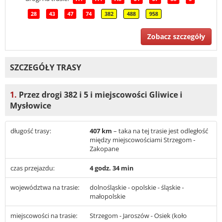
28
43
47
74
382
488
958
Zobacz szczegóły
SZCZEGÓŁY TRASY
1.
Przez drogi 382 i 5 i miejscowości Gliwice i
Mysłowice
długość trasy:
407 km
– taka na tej trasie jest odległość
między miejscowościami Strzegom -
Zakopane
czas przejazdu:
4 godz. 34 min
województwa na trasie:
dolnośląskie - opolskie - śląskie -
małopolskie
miejscowości na trasie:
Strzegom - Jaroszów - Osiek (koło