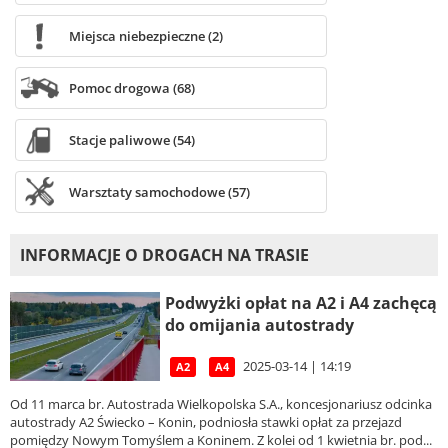
Miejsca niebezpieczne (2)
Pomoc drogowa (68)
Stacje paliwowe (54)
Warsztaty samochodowe (57)
INFORMACJE O DROGACH NA TRASIE
Podwyżki opłat na A2 i A4 zachęcą
do omijania autostrady
2025-03-14 | 14:19
A2
A4
Od 11 marca br. Autostrada Wielkopolska S.A., koncesjonariusz odcinka
autostrady A2 Świecko – Konin, podniosła stawki opłat za przejazd
pomiędzy Nowym Tomyślem a Koninem. Z kolei od 1 kwietnia br. pod...