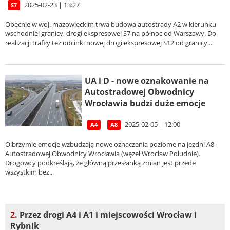
2025-02-23 | 13:27
S7
Obecnie w woj. mazowieckim trwa budowa autostrady A2 w kierunku
wschodniej granicy, drogi ekspresowej S7 na północ od Warszawy. Do
realizacji trafiły też odcinki nowej drogi ekspresowej S12 od granicy...
UA i D - nowe oznakowanie na
Autostradowej Obwodnicy
Wrocławia budzi duże emocje
2025-02-05 | 12:00
A4
A8
Olbrzymie emocje wzbudzają nowe oznaczenia poziome na jezdni A8 -
Autostradowej Obwodnicy Wrocławia (węzeł Wrocław Południe).
Drogowcy podkreślają, że główną przesłanką zmian jest przede
wszystkim bez...
2.
Przez drogi A4 i A1 i miejscowości Wrocław i
Rybnik