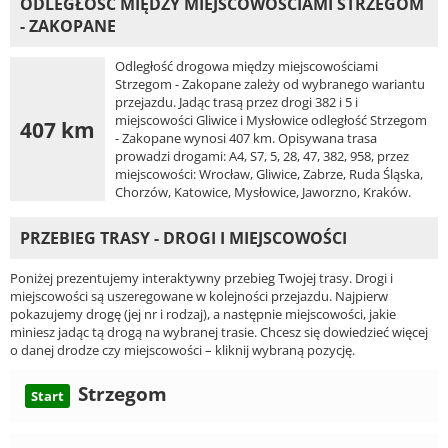
ODLEGŁOŚĆ MIĘDZY MIEJSCOWOŚCIAMI STRZEGOM
- ZAKOPANE
Odległość drogowa między miejscowościami
Strzegom - Zakopane zależy od wybranego wariantu
przejazdu. Jadąc trasą przez drogi 382 i 5 i
miejscowości Gliwice i Mysłowice odległość Strzegom
407 km
- Zakopane wynosi 407 km. Opisywana trasa
prowadzi drogami: A4, S7, 5, 28, 47, 382, 958, przez
miejscowości: Wrocław, Gliwice, Zabrze, Ruda Śląska,
Chorzów, Katowice, Mysłowice, Jaworzno, Kraków.
PRZEBIEG TRASY - DROGI I MIEJSCOWOŚCI
Poniżej prezentujemy interaktywny przebieg Twojej trasy. Drogi i
miejscowości są uszeregowane w kolejności przejazdu. Najpierw
pokazujemy drogę (jej nr i rodzaj), a następnie miejscowości, jakie
miniesz jadąc tą drogą na wybranej trasie. Chcesz się dowiedzieć więcej
o danej drodze czy miejscowości – kliknij wybraną pozycję.
Strzegom
Start