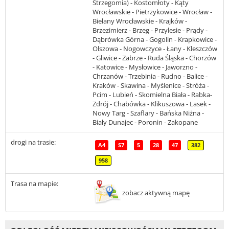
Strzegomia) - Kostomłoty - Kąty
Wrocławskie - Pietrzykowice - Wrocław -
Bielany Wrocławskie - Krajków -
Brzezimierz - Brzeg - Przylesie - Prądy -
Dąbrówka Górna - Gogolin - Krapkowice -
Olszowa - Nogowczyce - Łany - Kleszczów
- Gliwice - Zabrze - Ruda Śląska - Chorzów
- Katowice - Mysłowice - Jaworzno -
Chrzanów - Trzebinia - Rudno - Balice -
Kraków - Skawina - Myślenice - Stróża -
Pcim - Lubień - Skomielna Biała - Rabka-
Zdrój - Chabówka - Klikuszowa - Lasek -
Nowy Targ - Szaflary - Bańska Niżna -
Biały Dunajec - Poronin - Zakopane
drogi na trasie:
A4
S7
5
28
47
382
958
Trasa na mapie:
zobacz aktywną mapę