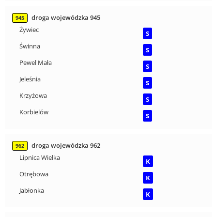
droga wojewódzka 945
945
Żywiec
S
Świnna
S
Pewel Mała
S
Jeleśnia
S
Krzyżowa
S
Korbielów
S
droga wojewódzka 962
962
Lipnica Wielka
K
Otrębowa
K
Jabłonka
K