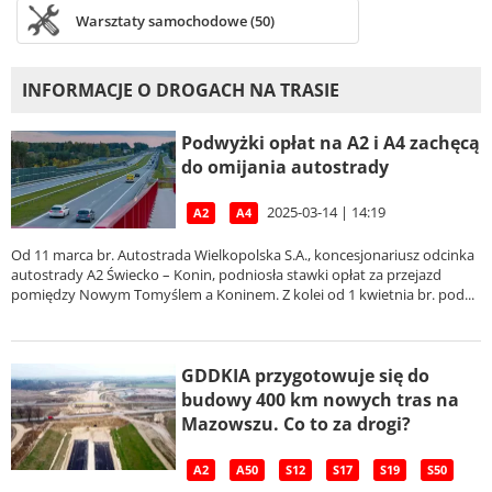
Warsztaty samochodowe (50)
INFORMACJE O DROGACH NA TRASIE
Podwyżki opłat na A2 i A4 zachęcą
do omijania autostrady
2025-03-14 | 14:19
A2
A4
Od 11 marca br. Autostrada Wielkopolska S.A., koncesjonariusz odcinka
autostrady A2 Świecko – Konin, podniosła stawki opłat za przejazd
pomiędzy Nowym Tomyślem a Koninem. Z kolei od 1 kwietnia br. pod...
GDDKIA przygotowuje się do
budowy 400 km nowych tras na
Mazowszu. Co to za drogi?
A2
A50
S12
S17
S19
S50