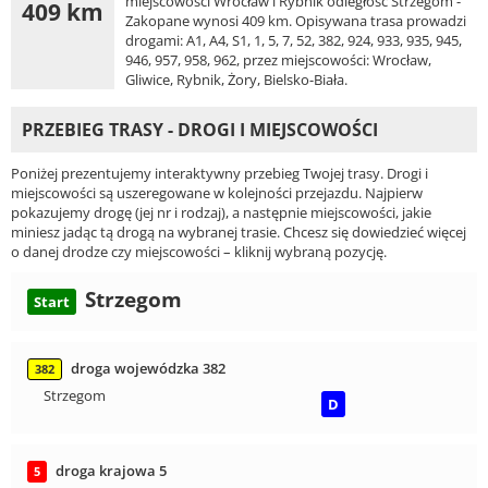
miejscowości Wrocław i Rybnik odległość Strzegom -
409 km
Zakopane wynosi 409 km. Opisywana trasa prowadzi
drogami: A1, A4, S1, 1, 5, 7, 52, 382, 924, 933, 935, 945,
946, 957, 958, 962, przez miejscowości: Wrocław,
Gliwice, Rybnik, Żory, Bielsko-Biała.
PRZEBIEG TRASY - DROGI I MIEJSCOWOŚCI
Poniżej prezentujemy interaktywny przebieg Twojej trasy. Drogi i
miejscowości są uszeregowane w kolejności przejazdu. Najpierw
pokazujemy drogę (jej nr i rodzaj), a następnie miejscowości, jakie
miniesz jadąc tą drogą na wybranej trasie. Chcesz się dowiedzieć więcej
o danej drodze czy miejscowości – kliknij wybraną pozycję.
Strzegom
Start
droga wojewódzka 382
382
Strzegom
D
droga krajowa 5
5