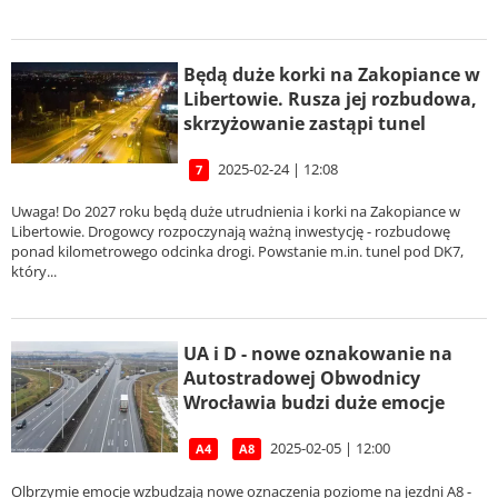
Będą duże korki na Zakopiance w
Libertowie. Rusza jej rozbudowa,
skrzyżowanie zastąpi tunel
2025-02-24 | 12:08
7
Uwaga! Do 2027 roku będą duże utrudnienia i korki na Zakopiance w
Libertowie. Drogowcy rozpoczynają ważną inwestycję - rozbudowę
ponad kilometrowego odcinka drogi. Powstanie m.in. tunel pod DK7,
który...
UA i D - nowe oznakowanie na
Autostradowej Obwodnicy
Wrocławia budzi duże emocje
2025-02-05 | 12:00
A4
A8
Olbrzymie emocje wzbudzają nowe oznaczenia poziome na jezdni A8 -