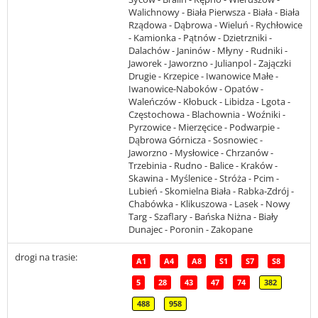
Walichnowy - Biała Pierwsza - Biała - Biała
Rządowa - Dąbrowa - Wieluń - Rychłowice
- Kamionka - Pątnów - Dzietrzniki -
Dalachów - Janinów - Młyny - Rudniki -
Jaworek - Jaworzno - Julianpol - Zajączki
Drugie - Krzepice - Iwanowice Małe -
Iwanowice-Naboków - Opatów -
Waleńczów - Kłobuck - Libidza - Lgota -
Częstochowa - Blachownia - Woźniki -
Pyrzowice - Mierzęcice - Podwarpie -
Dąbrowa Górnicza - Sosnowiec -
Jaworzno - Mysłowice - Chrzanów -
Trzebinia - Rudno - Balice - Kraków -
Skawina - Myślenice - Stróża - Pcim -
Lubień - Skomielna Biała - Rabka-Zdrój -
Chabówka - Klikuszowa - Lasek - Nowy
Targ - Szaflary - Bańska Niżna - Biały
Dunajec - Poronin - Zakopane
drogi na trasie:
A1
A4
A8
S1
S7
S8
5
28
43
47
74
382
488
958