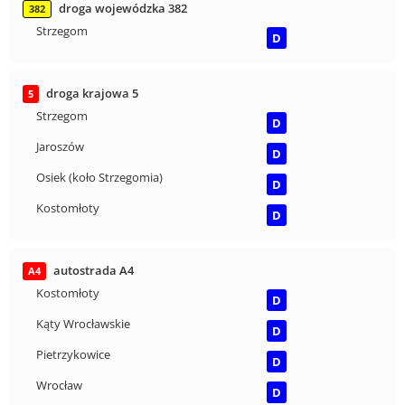
droga wojewódzka 382
382
Strzegom
D
droga krajowa 5
5
Strzegom
D
Jaroszów
D
Osiek (koło Strzegomia)
D
Kostomłoty
D
autostrada A4
A4
Kostomłoty
D
Kąty Wrocławskie
D
Pietrzykowice
D
Wrocław
D