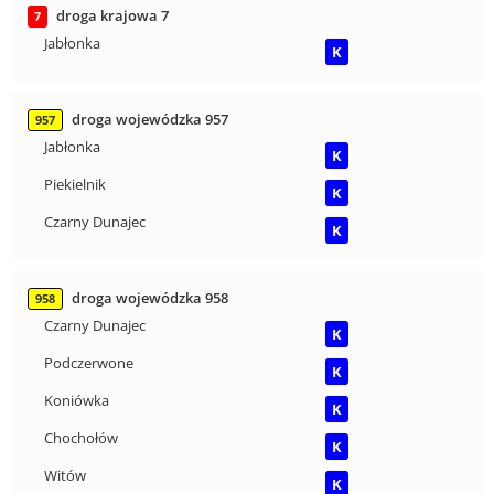
droga krajowa 7
7
Jabłonka
K
droga wojewódzka 957
957
Jabłonka
K
Piekielnik
K
Czarny Dunajec
K
droga wojewódzka 958
958
Czarny Dunajec
K
Podczerwone
K
Koniówka
K
Chochołów
K
Witów
K