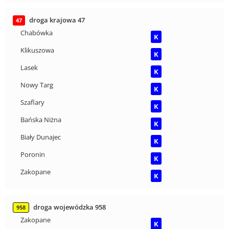
droga krajowa 47
47
Chabówka
K
Klikuszowa
K
Lasek
K
Nowy Targ
K
Szaflary
K
Bańska Niżna
K
Biały Dunajec
K
Poronin
K
Zakopane
K
droga wojewódzka 958
958
Zakopane
K