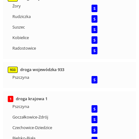
Żory
S
Rudziczka
S
Suszec
S
Kobielice
S
Radostowice
S
droga wojewódzka 933
933
Pszczyna
S
droga krajowa 1
1
Pszczyna
S
Goczałkowice-Zdrój
S
Czechowice-Dziedzice
S
Bielsko-Biała