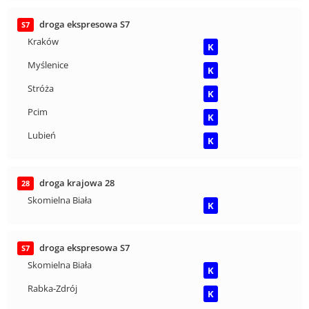
droga ekspresowa S7
S7
Kraków
K
Myślenice
K
Stróża
K
Pcim
K
Lubień
K
droga krajowa 28
28
Skomielna Biała
K
droga ekspresowa S7
S7
Skomielna Biała
K
Rabka-Zdrój
K