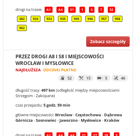
drogi na trasie:
A1
A4
S1
1
5
7
52
382
924
933
935
945
946
957
958
962
Zobacz szczegóły
PRZEZ DROGI A8 I S8 I MIEJSCOWOŚCI
WROCŁAW I MYSŁOWICE
NAJDŁUŻSZA
ODCINKI PŁATNE
52
15
5
46
długość trasy:
497 km
(odległość między miejscowościami
Strzegom - Zakopane)
czas przejazdu:
5 godz. 59 min
główne miejscowości:
Wrocław
-
Częstochowa
-
Dąbrowa
Górnicza
-
Sosnowiec
-
Jaworzno
-
Mysłowice
-
Kraków
drogi na trasie:
A1
A4
A8
S1
S7
S8
5