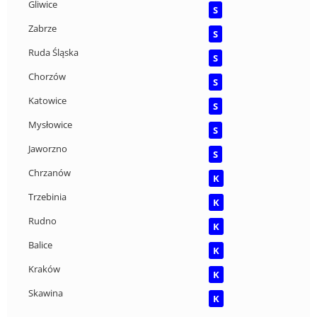
Gliwice
S
Zabrze
S
Ruda Śląska
S
Chorzów
S
Katowice
S
Mysłowice
S
Jaworzno
S
Chrzanów
K
Trzebinia
K
Rudno
K
Balice
K
Kraków
K
Skawina
K