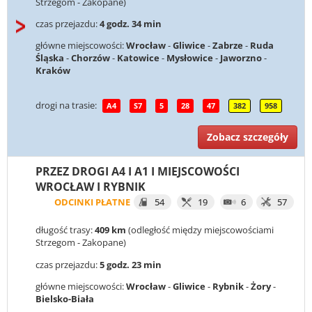
Strzegom - Zakopane)
czas przejazdu:
4 godz. 34 min
główne miejscowości:
Wrocław
-
Gliwice
-
Zabrze
-
Ruda
Śląska
-
Chorzów
-
Katowice
-
Mysłowice
-
Jaworzno
-
Kraków
drogi na trasie:
A4
S7
5
28
47
382
958
Zobacz szczegóły
PRZEZ DROGI A4 I A1 I MIEJSCOWOŚCI
WROCŁAW I RYBNIK
ODCINKI PŁATNE
54
19
6
57
długość trasy:
409 km
(odległość między miejscowościami
Strzegom - Zakopane)
czas przejazdu:
5 godz. 23 min
główne miejscowości:
Wrocław
-
Gliwice
-
Rybnik
-
Żory
-
Bielsko-Biała