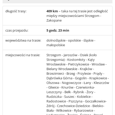
długość trasy:
409 km
– taka na tej trasie jest odległość
między miejscowościami Strzegom -
Zakopane
czas przejazdu:
5 godz. 23 min
województwa na trasie:
dolnośląskie - opolskie - śląskie -
małopolskie
miejscowości na trasie:
Strzegom - Jaroszów - Osiek (koło
Strzegomia) - Kostomłoty - Kąty
Wrocławskie - Pietrzykowice - Wrocław -
Bielany Wrocławskie - Krajków -
Brzezimierz - Brzeg - Przylesie - Prądy -
Dąbrówka Górna - Gogolin - Krapkowice -
Olszowa - Nogowczyce - Łany - Kleszczów
- Gliwice - Knurów - Czerwionka-
Leszczyny - Bełk - Rybnik - Żory -
Rudziczka - Suszec - Kobielice -
Radostowice - Pszczyna - Goczałkowice-
Zdrój - Czechowice-Dziedzice - Bielsko-
Biała - Wilkowice - Rybarzowice -