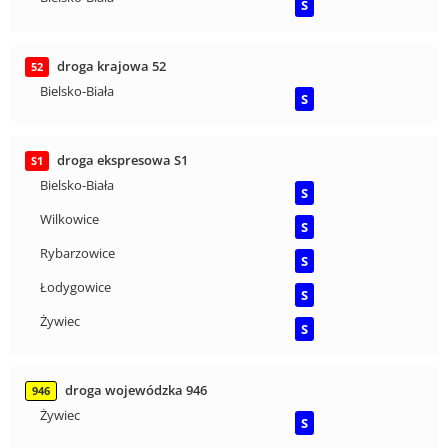
S
droga krajowa 52
52
Bielsko-Biała
S
droga ekspresowa S1
S1
Bielsko-Biała
S
Wilkowice
S
Rybarzowice
S
Łodygowice
S
Żywiec
S
droga wojewódzka 946
946
Żywiec
S