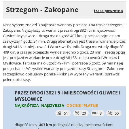
Strzegom - Zakopane
trasa powrotna
Nasz system znalazł 3 najlepsze warianty przejazdu na trasie Strzegom –
Zakopane. Najszybszy to wariant przez drogi 382 i 5 i miejscowości
Gliwice i Mysłowice – droga ma długość 407 km i przejazd zajmie nam
zazwyczaj 4 godz. 34 min. Drugą alternatywą jest trasa w wariancie przez
drogi A4 i A1 i miejscowości Wrocław i Rybnik. Droga ma wtedy długość
409 km, a czas jej przejazdu wynosi średnio 5 godz. 23 min. Trzecią opcją
jest przejazd w wariancie przez drogi A8 i S8 i miejscowości Wrocław i
Mysłowice. Ta trasa ma długość 497 km i potrzeba 5 godz. 59 min na jej
przejechanie. Wszystkie warianty przejazdu trasy Strzegom – Zakopane
szczegółowo opisujemy poniżej - kliknij w wybrany wariant i sprawdź
pełen opis trasy.
PRZEZ DROGI 382 I 5 I MIEJSCOWOŚCI GLIWICE I
MYSŁOWICE
NAJKRÓTSZA
NAJSZYBSZA
ODCINKI PŁATNE
51
20
3
50
długość trasy:
407 km
(odległość między miejscowościami