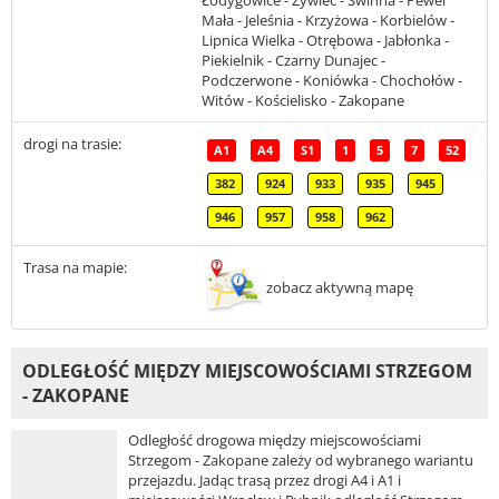
Łodygowice - Żywiec - Świnna - Pewel
Mała - Jeleśnia - Krzyżowa - Korbielów -
Lipnica Wielka - Otrębowa - Jabłonka -
Piekielnik - Czarny Dunajec -
Podczerwone - Koniówka - Chochołów -
Witów - Kościelisko - Zakopane
drogi na trasie:
A1
A4
S1
1
5
7
52
382
924
933
935
945
946
957
958
962
Trasa na mapie:
zobacz aktywną mapę
ODLEGŁOŚĆ MIĘDZY MIEJSCOWOŚCIAMI STRZEGOM
- ZAKOPANE
Odległość drogowa między miejscowościami
Strzegom - Zakopane zależy od wybranego wariantu
przejazdu. Jadąc trasą przez drogi A4 i A1 i