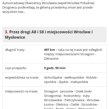
Autostradowej Obwodnicy Wrocławia (węzeł Wrocław Południe).
Drogowcy podkreślają, że główną przesłanką zmian jest przede
wszystkim bez...
3.
Przez drogi A8 i S8 i miejscowości Wrocław i
Mysłowice
długość trasy:
497 km
– taka na tej trasie jest odległość
między miejscowościami Strzegom -
Zakopane
czas przejazdu:
5 godz. 59 min
województwa na trasie:
dolnośląskie - wielkopolskie - łódzkie -
opolskie - śląskie - małopolskie
miejscowości na trasie:
Strzegom - Jaroszów - Osiek (koło
Strzegomia) - Kostomłoty - Kąty
Wrocławskie - Pietrzykowice - Wrocław -
Łozina - Oleśnica - Cieśle - Szczodrów -
Syców - Bralin - Kępno - Wieruszów -