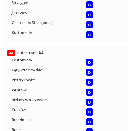
Strzegom
D
Jaroszów
D
Osiek (koło Strzegomia)
D
Kostomłoty
D
autostrada A4
A4
Kostomłoty
D
Kąty Wrocławskie
D
Pietrzykowice
D
Wrocław
D
Bielany Wrocławskie
D
Krajków
D
Brzezimierz
D
Brzeg