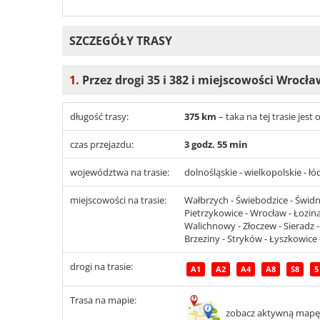
SZCZEGÓŁY TRASY
1.
Przez drogi 35 i 382 i miejscowości Wrocła
długość trasy:
375 km
– taka na tej trasie jes
czas przejazdu:
3 godz. 55 min
województwa na trasie:
dolnośląskie - wielkopolskie - łó
miejscowości na trasie:
Wałbrzych - Świebodzice - Świdni
Pietrzykowice - Wrocław - Łozina 
Walichnowy - Złoczew - Sieradz -
Brzeziny - Stryków - Łyszkowice 
drogi na trasie:
A1
A2
A4
A8
S8
5
Trasa na mapie:
zobacz aktywną mapę