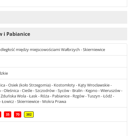
w i Pabianice
t odległość między miejscowościami Wałbrzych - Skierniewice
dzkie
ca - Osiek (koło Strzegomia) - Kostomłoty - Kąty Wrocławskie -
- Oleśnica - Cieśle - Szczodrów - Syców - Bralin - Kępno - Wieruszów -
 Zduńska Wola - Łask - Róża - Pabianice - Rzgów - Tuszyn - Łódź -
- Łowicz - Skierniewice - Mokra Prawa
35
70
382