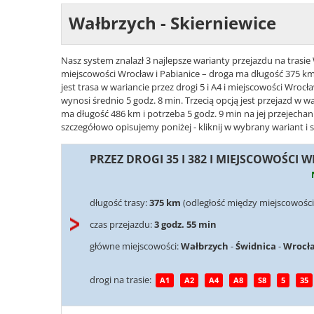
Wałbrzych - Skierniewice
Nasz system znalazł 3 najlepsze warianty przejazdu na trasie 
miejscowości Wrocław i Pabianice – droga ma długość 375 km 
jest trasa w wariancie przez drogi 5 i A4 i miejscowości Wroc
wynosi średnio 5 godz. 8 min. Trzecią opcją jest przejazd w w
ma długość 486 km i potrzeba 5 godz. 9 min na jej przejechan
szczegółowo opisujemy poniżej - kliknij w wybrany wariant i 
PRZEZ DROGI 35 I 382 I MIEJSCOWOŚCI 
długość trasy:
375 km
(odległość między miejscowości
czas przejazdu:
3 godz. 55 min
główne miejscowości:
Wałbrzych
-
Świdnica
-
Wrocł
drogi na trasie:
A1
A2
A4
A8
S8
5
35