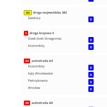
droga wojewódzka 382
382
Świdnica
D
droga krajowa 5
5
Osiek (koło Strzegomia)
D
Kostomłoty
D
autostrada A4
A4
Kostomłoty
D
Kąty Wrocławskie
D
Pietrzykowice
D
Wrocław
D
autostrada A8
A8