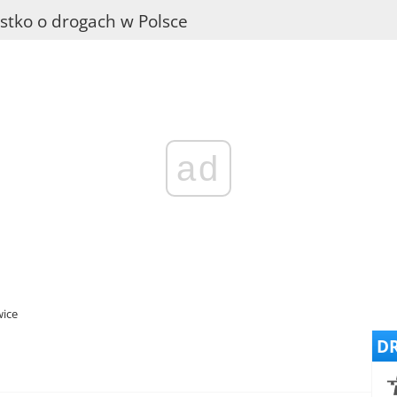
stko o drogach w Polsce
ad
wice
DR