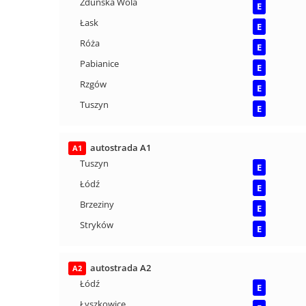
Zduńska Wola
E
Łask
E
Róża
E
Pabianice
E
Rzgów
E
Tuszyn
E
autostrada A1
A1
Tuszyn
E
Łódź
E
Brzeziny
E
Stryków
E
autostrada A2
A2
Łódź
E
Łyszkowice