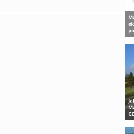
Ma
ek
po
Ja
Ma
G