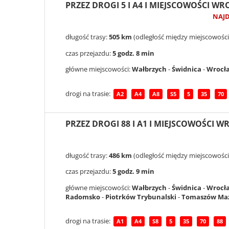
PRZEZ DROGI 5 I A4 I MIEJSCOWOŚCI W
NAJ
długość trasy:
505 km
(odległość między miejscowości
czas przejazdu:
5 godz. 8 min
główne miejscowości:
Wałbrzych
-
Świdnica
-
Wrocł
drogi na trasie:
A2
A4
A8
S5
5
35
70
PRZEZ DROGI 88 I A1 I MIEJSCOWOŚCI
długość trasy:
486 km
(odległość między miejscowości
czas przejazdu:
5 godz. 9 min
główne miejscowości:
Wałbrzych
-
Świdnica
-
Wrocł
Radomsko
-
Piotrków Trybunalski
-
Tomaszów Maz
drogi na trasie:
A1
A4
S8
5
35
70
88