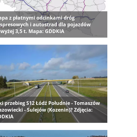
pa z płatnymi odcinkami dróg
spresowych i autostrad dla pojazdów
wyżej 3,5 t. Mapa: GDDKIA
ki przebieg S12 Łódź Południe - Tomaszów
zowiecki - Sulejów (Kozenin)? Zdjęcia:
DDKIA