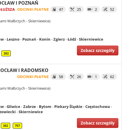
ROCŁAW I POZNAŃ
DŁUŻSZA
ODCINKI PŁATNE
47
25
2
52
ami Wałbrzych - Skierniewice)
aw
-
Leszno
-
Poznań
-
Konin
-
Zgierz
-
Łódź
-
Skierniewice
Zobacz szczegóły
382
 WROCŁAW I RADOMSKO
ODCINKI PŁATNE
58
26
1
62
ami Wałbrzych - Skierniewice)
aw
-
Gliwice
-
Zabrze
-
Bytom
-
Piekary Śląskie
-
Częstochowa
-
owiecki
-
Skierniewice
Zobacz szczegóły
382
707