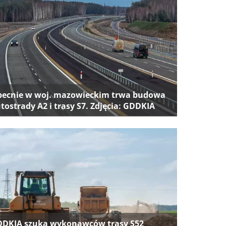
ecnie w woj. mazowieckim trwa budowa
tostrady A2 i trasy S7. Zdjęcia: GDDKIA
DKIA szuka wykonawców trasy S52