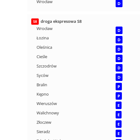
Wrocław
D
droga ekspresowa S8
S8
Wrocław
D
Łozina
D
Oleśnica
D
Cieśle
D
Szczodrów
D
Syców
D
Bralin
P
Kępno
P
Wieruszów
E
Walichnowy
E
Złoczew
E
Sieradz
E