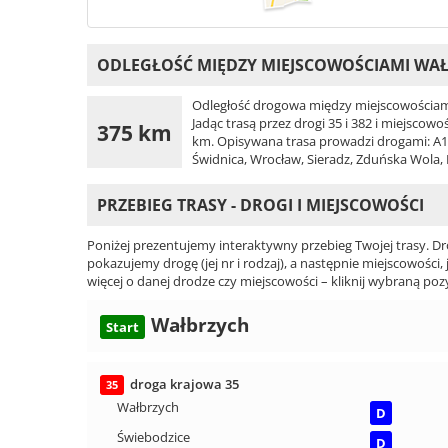
ODLEGŁOŚĆ MIĘDZY MIEJSCOWOŚCIAMI WAŁB
Odległość drogowa między miejscowościami
Jadąc trasą przez drogi 35 i 382 i miejscow
375 km
km. Opisywana trasa prowadzi drogami: A1, A
Świdnica, Wrocław, Sieradz, Zduńska Wola, P
PRZEBIEG TRASY - DROGI I MIEJSCOWOŚCI
Poniżej prezentujemy interaktywny przebieg Twojej trasy. Dr
pokazujemy drogę (jej nr i rodzaj), a następnie miejscowości, 
więcej o danej drodze czy miejscowości – kliknij wybraną pozy
Wałbrzych
Start
droga krajowa 35
35
Wałbrzych
D
Świebodzice
D