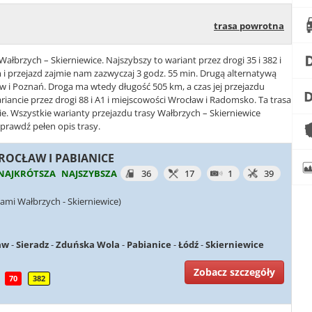
trasa powrotna
Wałbrzych – Skierniewice. Najszybszy to wariant przez drogi 35 i 382 i
i przejazd zajmie nam zazwyczaj 3 godz. 55 min. Drugą alternatywą
ław i Poznań. Droga ma wtedy długość 505 km, a czas jej przejazdu
ariancie przez drogi 88 i A1 i miejscowości Wrocław i Radomsko. Ta trasa
ie. Wszystkie warianty przejazdu trasy Wałbrzych – Skierniewice
sprawdź pełen opis trasy.
WROCŁAW I PABIANICE
NAJKRÓTSZA
NAJSZYBSZA
36
17
1
39
ami Wałbrzych - Skierniewice)
aw
-
Sieradz
-
Zduńska Wola
-
Pabianice
-
Łódź
-
Skierniewice
Zobacz szczegóły
70
382