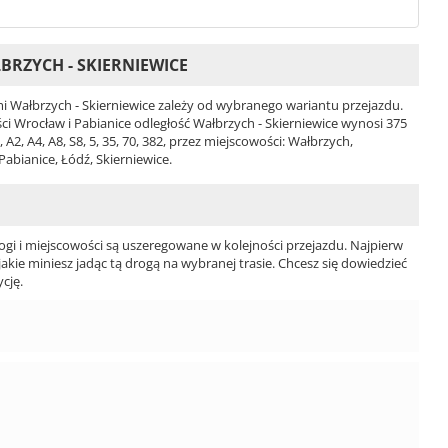
RZYCH - SKIERNIEWICE
 Wałbrzych - Skierniewice zależy od wybranego wariantu przejazdu.
ości Wrocław i Pabianice odległość Wałbrzych - Skierniewice wynosi 375
2, A4, A8, S8, 5, 35, 70, 382, przez miejscowości: Wałbrzych,
abianice, Łódź, Skierniewice.
ogi i miejscowości są uszeregowane w kolejności przejazdu. Najpierw
jakie miniesz jadąc tą drogą na wybranej trasie. Chcesz się dowiedzieć
cję.