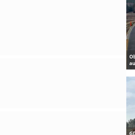
Ob
au
GD