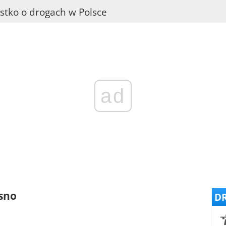
stko o drogach w Polsce
ad
sno
DR