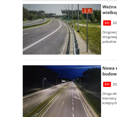
Ważna 
wielko
20
S11
Drogowcy 
drogowej 
południe
Nowa e
budow
20
S11
Droga ek
Kierowcy 
kolejnych