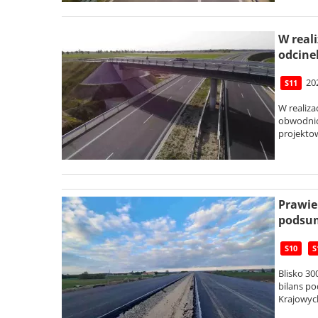
W real
odcine
20
S11
W realiza
obwodnica
projekto
Prawie
podsum
S10
S
Blisko 30
bilans p
Krajowych