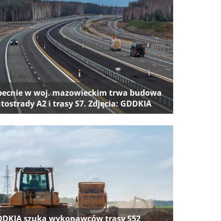
ecnie w woj. mazowieckim trwa budowa
tostrady A2 i trasy S7. Zdjęcia: GDDKIA
DKIA szuka wykonawców trasy S52