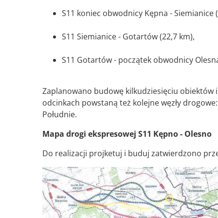
S11 koniec obwodnicy Kępna - Siemianice 
S11 Siemianice - Gotartów (22,7 km),
S11 Gotartów - początek obwodnicy Olesna
Zaplanowano budowę kilkudziesięciu obiektów in
odcinkach powstaną też kolejne węzły drogowe:
Południe.
Mapa drogi ekspresowej S11 Kępno - Olesno
Do realizacji projketuj i buduj zatwierdzono prz