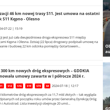
izacji 46 km nowej trasy S11. Jest umowa na ostatni
k S11 Kępno - Olesno
24-07-22 | 15:19
cji jest już cała dwujezdniowa droga ekspresowa S11 między
mi Kępna i Olesna. Dzisiaj (22 lipca) drogowcy podpisali umowę na
Ob
wanie i budowę 22 km odcinka pomiędzy Gotartowem...
au
 300 km nowych dróg ekspresowych – GDDKIA
owała umowy zawarte w I półrocze 2024 r.
2024-07-18 | 12:17
11
S12
S16
S19
S74
S8
0 kilometrów dróg ekspresowych za 11,7 mld złotych – tak wygląda
odpisanych od początku roku umów przez Generalną Dyrekcję Dróg
 i Autostrad. Lista inwestycji obejmuje 20 umó...
GD