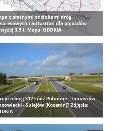
pa z płatnymi odcinkami dróg
spresowych i autostrad dla pojazdów
wyżej 3,5 t. Mapa: GDDKIA
ki przebieg S12 Łódź Południe - Tomaszów
zowiecki - Sulejów (Kozenin)? Zdjęcia:
DDKIA