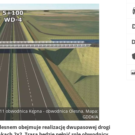
 S11 obwodnica Kępna - obwodnica Olesna. Mapa:
GDDKIA
esnem obejmuje realizację dwupasowej drogi
ach 2x2. Trasa będzie pełnić rolę obwodnicy