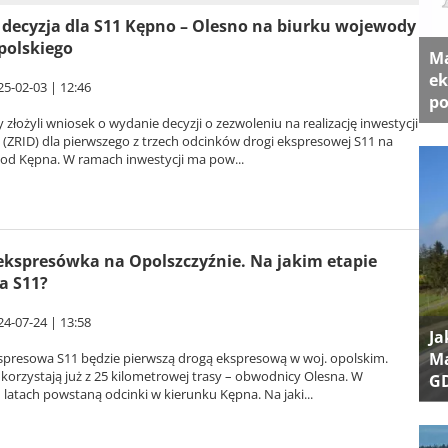
decyzja dla S11 Kępno – Olesno na biurku wojewody
polskiego
Ma
ek
25-02-03 | 12:46
po
złożyli wniosek o wydanie decyzji o zezwoleniu na realizację inwestycji
(ZRID) dla pierwszego z trzech odcinków drogi ekspresowej S11 na
 od Kępna. W ramach inwestycji ma pow...
kspresówka na Opolszczyźnie. Na jakim etapie
a S11?
24-07-24 | 13:58
Ja
Ma
spresowa S11 będzie pierwszą drogą ekspresową w woj. opolskim.
korzystają już z 25 kilometrowej trasy – obwodnicy Olesna. W
G
 latach powstaną odcinki w kierunku Kępna. Na jaki...