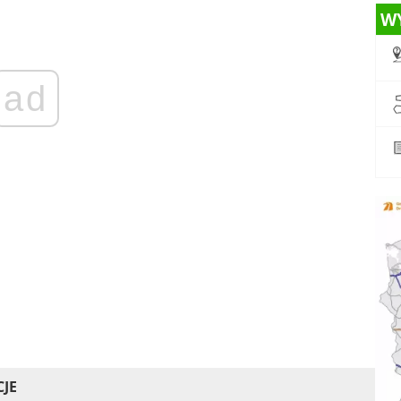
W
ad
CJE