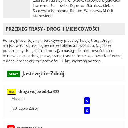
Zabrze, Ruda Śląska, Chorzów, Katowice, Mysłowice,
Jaworzno, Sosnowiec, Dąbrowa Górnicza, Kielce,
Skarżysko-Kamienna, Radom, Warszawa, Mińsk
Mazowiecki.
PRZEBIEG TRASY - DROGI I MIEJSCOWOŚCI
Poniżej prezentujemy interaktywny przebieg Twojej trasy. Drogi i
miejscowości są uszeregowane w kolejności przejazdu. Najpierw
pokazujemy drogę (jej nr i rodzaj), a następnie miejscowości, jakie
miniesz jadąc tą drogą na wybranej trasie. Chcesz się dowiedzieć więcej
o danej drodze czy miejscowości – kliknij wybraną pozycję.
Jastrzębie-Zdrój
Start
droga wojewódzka 933
933
Mszana
S
Jastrzębie-Zdrój
S