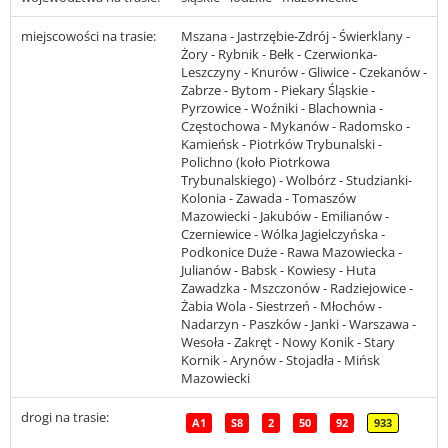
miejscowości na trasie:
Mszana - Jastrzębie-Zdrój - Świerklany -
Żory - Rybnik - Bełk - Czerwionka-
Leszczyny - Knurów - Gliwice - Czekanów -
Zabrze - Bytom - Piekary Śląskie -
Pyrzowice - Woźniki - Blachownia -
Częstochowa - Mykanów - Radomsko -
Kamieńsk - Piotrków Trybunalski -
Polichno (koło Piotrkowa
Trybunalskiego) - Wolbórz - Studzianki-
Kolonia - Zawada - Tomaszów
Mazowiecki - Jakubów - Emilianów -
Czerniewice - Wólka Jagielczyńska -
Podkonice Duże - Rawa Mazowiecka -
Julianów - Babsk - Kowiesy - Huta
Zawadzka - Mszczonów - Radziejowice -
Żabia Wola - Siestrzeń - Młochów -
Nadarzyn - Paszków - Janki - Warszawa -
Wesoła - Zakręt - Nowy Konik - Stary
Kornik - Arynów - Stojadła - Mińsk
Mazowiecki
drogi na trasie:
A1
S8
2
50
92
933