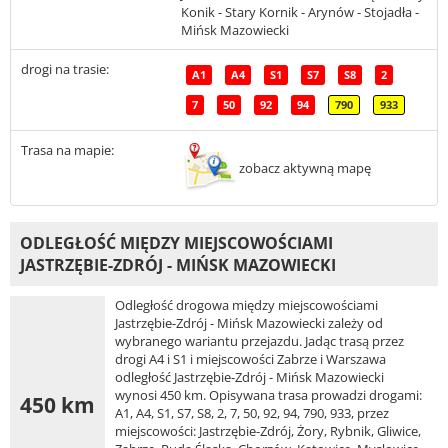
Konik - Stary Kornik - Arynów - Stojadła -
Mińsk Mazowiecki
drogi na trasie:
A1
A4
S1
S7
S8
2
7
50
92
94
790
933
Trasa na mapie:
zobacz aktywną mapę
ODLEGŁOŚĆ MIĘDZY MIEJSCOWOŚCIAMI
JASTRZĘBIE-ZDRÓJ - MIŃSK MAZOWIECKI
Odległość drogowa między miejscowościami
Jastrzębie-Zdrój - Mińsk Mazowiecki zależy od
wybranego wariantu przejazdu. Jadąc trasą przez
drogi A4 i S1 i miejscowości Zabrze i Warszawa
odległość Jastrzębie-Zdrój - Mińsk Mazowiecki
wynosi 450 km. Opisywana trasa prowadzi drogami:
450 km
A1, A4, S1, S7, S8, 2, 7, 50, 92, 94, 790, 933, przez
miejscowości: Jastrzębie-Zdrój, Żory, Rybnik, Gliwice,