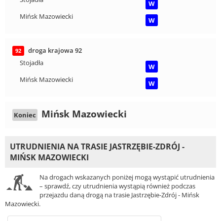
W
Mińsk Mazowiecki
W
droga krajowa 92
92
Stojadła
W
Mińsk Mazowiecki
W
Mińsk Mazowiecki
Koniec
UTRUDNIENIA NA TRASIE JASTRZĘBIE-ZDRÓJ -
MIŃSK MAZOWIECKI
Na drogach wskazanych poniżej mogą wystąpić utrudnienia
– sprawdź, czy utrudnienia wystąpią również podczas
przejazdu daną drogą na trasie Jastrzębie-Zdrój - Mińsk
Mazowiecki.