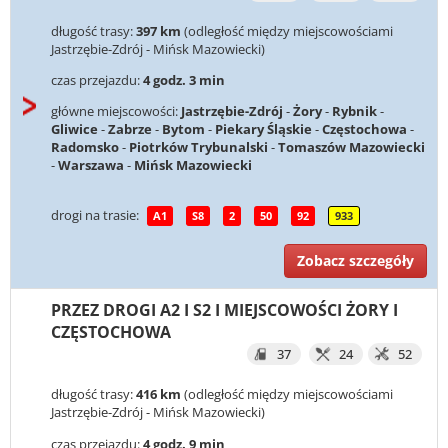
długość trasy:
397 km
(odległość między miejscowościami
Jastrzębie-Zdrój - Mińsk Mazowiecki)
czas przejazdu:
4 godz. 3 min
główne miejscowości:
Jastrzębie-Zdrój
-
Żory
-
Rybnik
-
Gliwice
-
Zabrze
-
Bytom
-
Piekary Śląskie
-
Częstochowa
-
Radomsko
-
Piotrków Trybunalski
-
Tomaszów Mazowiecki
-
Warszawa
-
Mińsk Mazowiecki
drogi na trasie:
A1
S8
2
50
92
933
Zobacz szczegóły
PRZEZ DROGI A2 I S2 I MIEJSCOWOŚCI ŻORY I
CZĘSTOCHOWA
37
24
52
długość trasy:
416 km
(odległość między miejscowościami
Jastrzębie-Zdrój - Mińsk Mazowiecki)
czas przejazdu:
4 godz. 9 min