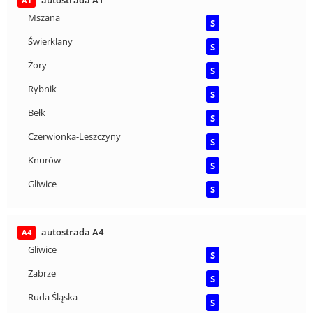
autostrada A1
A1
Mszana
S
Świerklany
S
Żory
S
Rybnik
S
Bełk
S
Czerwionka-Leszczyny
S
Knurów
S
Gliwice
S
autostrada A4
A4
Gliwice
S
Zabrze
S
Ruda Śląska
S