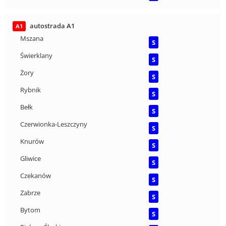
autostrada A1
A1
Mszana
S
Świerklany
S
Żory
S
Rybnik
S
Bełk
S
Czerwionka-Leszczyny
S
Knurów
S
Gliwice
S
Czekanów
S
Zabrze
S
Bytom
S