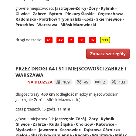
główne miejscowości:
Jastrzębie-Zdrój
-
Żory
-
Rybnik
-
Gliwice
-
Zabrze
-
Bytom
-
Piekary Śląskie
-
Częstochowa
-
Radomsko
-
Piotrków Trybunalski
-
Łódź
-
Skierniewice
-
Pruszków
-
Warszawa
-
Mińsk Mazowiecki
drogi na trasie:
A1
A2
2
50
92
933
Zobacz szczegóły
PRZEZ DROGI A4 I S1 I MIEJSCOWOŚCI ZABRZE I
WARSZAWA
NAJDŁUŻSZA
109
49
2
133
długość trasy:
450 km
(odległość między miejscowościami
Jastrzębie-Zdrój - Mińsk Mazowiecki)
czas przejazdu:
5 godz. 11 min
główne miejscowości:
Jastrzębie-Zdrój
-
Żory
-
Rybnik
-
Gliwice
-
Zabrze
-
Ruda Śląska
-
Chorzów
-
Katowice
-
Mysłowice
-
Jaworzno
-
Sosnowiec
-
Dąbrowa Górnicza
-
Kielce
-
Skarżysko-Kamienna
-
Radom
-
Warszawa
-
Mińsk