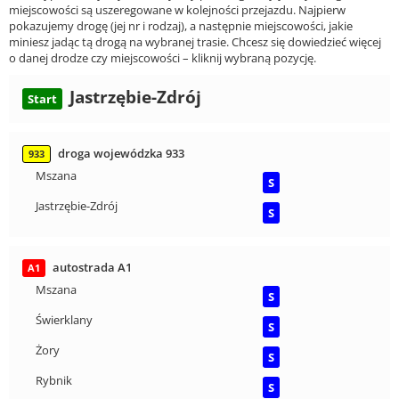
miejscowości są uszeregowane w kolejności przejazdu. Najpierw
pokazujemy drogę (jej nr i rodzaj), a następnie miejscowości, jakie
miniesz jadąc tą drogą na wybranej trasie. Chcesz się dowiedzieć więcej
o danej drodze czy miejscowości – kliknij wybraną pozycję.
Jastrzębie-Zdrój
Start
droga wojewódzka 933
933
Mszana
S
Jastrzębie-Zdrój
S
autostrada A1
A1
Mszana
S
Świerklany
S
Żory
S
Rybnik
S