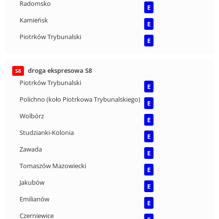
Radomsko
E
Kamieńsk
E
Piotrków Trybunalski
E
droga ekspresowa S8
S8
Piotrków Trybunalski
E
Polichno (koło Piotrkowa Trybunalskiego)
E
Wolbórz
E
Studzianki-Kolonia
E
Zawada
E
Tomaszów Mazowiecki
E
Jakubów
E
Emilianów
E
Czerniewice