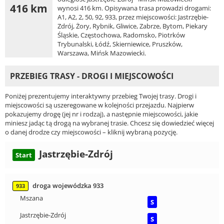
416 km
wynosi 416 km. Opisywana trasa prowadzi drogami:
A1, A2, 2, 50, 92, 933, przez miejscowości: Jastrzębie-
Zdrój, Żory, Rybnik, Gliwice, Zabrze, Bytom, Piekary
Śląskie, Częstochowa, Radomsko, Piotrków
Trybunalski, Łódź, Skierniewice, Pruszków,
Warszawa, Mińsk Mazowiecki.
PRZEBIEG TRASY - DROGI I MIEJSCOWOŚCI
Poniżej prezentujemy interaktywny przebieg Twojej trasy. Drogi i
miejscowości są uszeregowane w kolejności przejazdu. Najpierw
pokazujemy drogę (jej nr i rodzaj), a następnie miejscowości, jakie
miniesz jadąc tą drogą na wybranej trasie. Chcesz się dowiedzieć więcej
o danej drodze czy miejscowości – kliknij wybraną pozycję.
Jastrzębie-Zdrój
Start
droga wojewódzka 933
933
Mszana
S
Jastrzębie-Zdrój
S