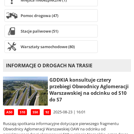
Miejsca niebezpieczne (1)
Pomoc drogowa (47)
Stacje paliwowe (51)
Warsztaty samochodowe (80)
INFORMACJE O DROGACH NA TRASIE
GDDKIA konsultuje cztery
przebiegi Obwodnicy Aglomeracji
Warszawskiej na odcinku od S10
do S7
2025-08-23 | 16:01
A50
S10
S50
92
Ruszają spotkania informacyjne dotyczące pierwszego fragmentu
Obwodnicy Aglomeracji Warszawskiej OAW na odcinku od