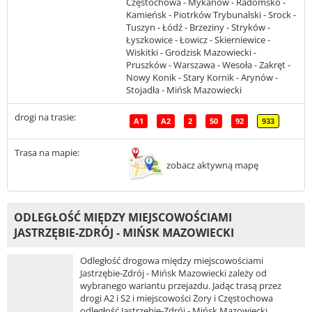
Częstochowa - Mykanów - Radomsko -
Kamieńsk - Piotrków Trybunalski - Srock -
Tuszyn - Łódź - Brzeziny - Stryków -
Łyszkowice - Łowicz - Skierniewice -
Wiskitki - Grodzisk Mazowiecki -
Pruszków - Warszawa - Wesoła - Zakręt -
Nowy Konik - Stary Kornik - Arynów -
Stojadła - Mińsk Mazowiecki
drogi na trasie:
A1
A2
2
50
92
933
Trasa na mapie:
zobacz aktywną mapę
ODLEGŁOŚĆ MIĘDZY MIEJSCOWOŚCIAMI
JASTRZĘBIE-ZDRÓJ - MIŃSK MAZOWIECKI
Odległość drogowa między miejscowościami
Jastrzębie-Zdrój - Mińsk Mazowiecki zależy od
wybranego wariantu przejazdu. Jadąc trasą przez
drogi A2 i S2 i miejscowości Żory i Częstochowa
odległość Jastrzębie-Zdrój - Mińsk Mazowiecki