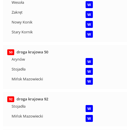
Wesoła
W
Zakręt
W
Nowy Konik
W
Stary Kornik
W
droga krajowa 50
50
Arynów
W
Stojadła
W
Mińsk Mazowiecki
W
droga krajowa 92
92
Stojadła
W
Mińsk Mazowiecki
W