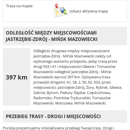
Trasa na mapie:
zobacz aktywną mapę
ODLEGŁOŚĆ MIĘDZY MIEJSCOWOŚCIAMI
JASTRZĘBIE-ZDRÓJ - MIŃSK MAZOWIECKI
Odległość drogowa między miejscowościami
Jastrzębie-Zdrój - Mińsk Mazowiecki zależy od
wybranego wariantu przejazdu. Jadąc trasą przez
drogi 933 i A1 i miejscowości Gliwice i Tomaszów
Mazowiecki odległość Jastrzębie-Zdrój - Mińsk
397 km
Mazowiecki wynosi 397 km. Opisywana trasa
prowadzi drogami: A1, S8, 2, 50, 92, 933, przez
miejscowości: Jastrzębie-Zdrój, Żory, Rybnik, Gliwice,
Zabrze, Bytom, Piekary Śląskie, Częstochowa,
Radomsko, Piotrków Trybunalski, Tomaszów
Mazowiecki, Warszawa, Mińsk Mazowiecki.
PRZEBIEG TRASY - DROGI I MIEJSCOWOŚCI
Poniżej prezentujemy interaktywny przebieg Twojej trasy. Drogi i