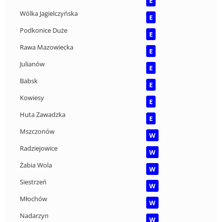
E
Wólka Jagielczyńska
E
Podkonice Duże
E
Rawa Mazowiecka
E
Julianów
E
Babsk
E
Kowiesy
E
Huta Zawadzka
E
Mszczonów
W
Radziejowice
W
Żabia Wola
W
Siestrzeń
W
Młochów
W
Nadarzyn
W