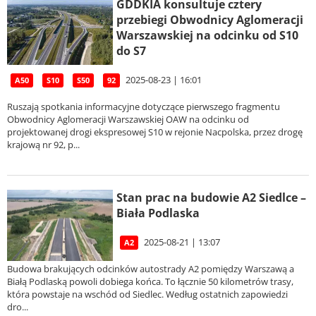
GDDKIA konsultuje cztery
przebiegi Obwodnicy Aglomeracji
Warszawskiej na odcinku od S10
do S7
2025-08-23 | 16:01
A50
S10
S50
92
Ruszają spotkania informacyjne dotyczące pierwszego fragmentu
Obwodnicy Aglomeracji Warszawskiej OAW na odcinku od
projektowanej drogi ekspresowej S10 w rejonie Nacpolska, przez drogę
krajową nr 92, p...
Stan prac na budowie A2 Siedlce –
Biała Podlaska
2025-08-21 | 13:07
A2
Budowa brakujących odcinków autostrady A2 pomiędzy Warszawą a
Białą Podlaską powoli dobiega końca. To łącznie 50 kilometrów trasy,
która powstaje na wschód od Siedlec. Według ostatnich zapowiedzi
dro...