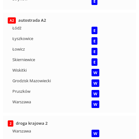
E
autostrada A2
A2
Łódź
E
Łyszkowice
E
Łowicz
E
Skierniewice
E
Wiskitki
W
Grodzisk Mazowiecki
W
Pruszków
W
Warszawa
W
droga krajowa 2
2
Warszawa
W