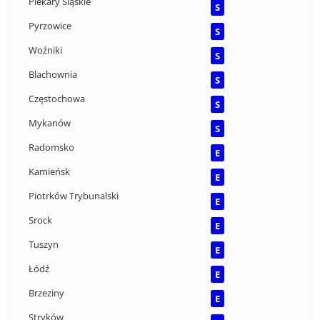
Piekary Śląskie
S
Pyrzowice
S
Woźniki
S
Blachownia
S
Częstochowa
S
Mykanów
S
Radomsko
E
Kamieńsk
E
Piotrków Trybunalski
E
Srock
E
Tuszyn
E
Łódź
E
Brzeziny
E
Stryków