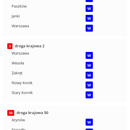
Paszków
W
Janki
W
Warszawa
W
droga krajowa 2
2
Warszawa
W
Wesoła
W
Zakręt
W
Nowy Konik
W
Stary Kornik
W
droga krajowa 50
50
Arynów
W
Stojadła