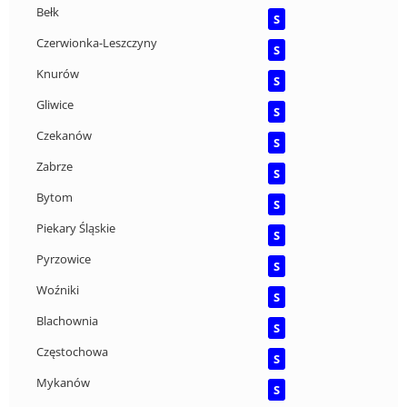
Bełk
S
Czerwionka-Leszczyny
S
Knurów
S
Gliwice
S
Czekanów
S
Zabrze
S
Bytom
S
Piekary Śląskie
S
Pyrzowice
S
Woźniki
S
Blachownia
S
Częstochowa
S
Mykanów
S