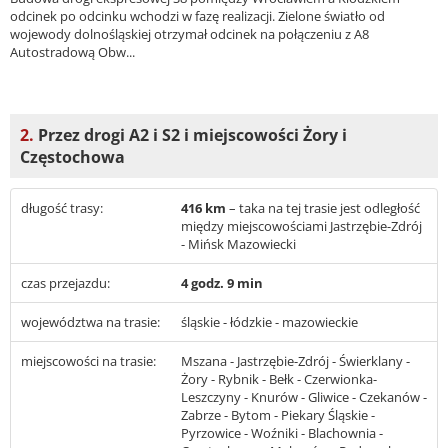
odcinek po odcinku wchodzi w fazę realizacji. Zielone światło od
wojewody dolnośląskiej otrzymał odcinek na połączeniu z A8
Autostradową Obw...
2.
Przez drogi A2 i S2 i miejscowości Żory i
Częstochowa
długość trasy:
416 km
– taka na tej trasie jest odległość
między miejscowościami Jastrzębie-Zdrój
- Mińsk Mazowiecki
czas przejazdu:
4 godz. 9 min
województwa na trasie:
śląskie - łódzkie - mazowieckie
miejscowości na trasie:
Mszana - Jastrzębie-Zdrój - Świerklany -
Żory - Rybnik - Bełk - Czerwionka-
Leszczyny - Knurów - Gliwice - Czekanów -
Zabrze - Bytom - Piekary Śląskie -
Pyrzowice - Woźniki - Blachownia -