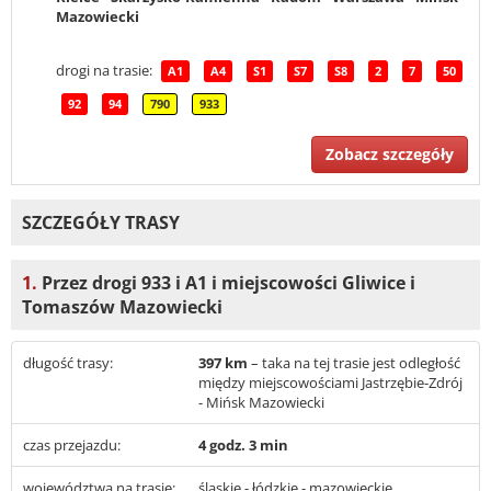
Mazowiecki
drogi na trasie:
A1
A4
S1
S7
S8
2
7
50
92
94
790
933
Zobacz szczegóły
SZCZEGÓŁY TRASY
1.
Przez drogi 933 i A1 i miejscowości Gliwice i
Tomaszów Mazowiecki
długość trasy:
397 km
– taka na tej trasie jest odległość
między miejscowościami Jastrzębie-Zdrój
- Mińsk Mazowiecki
czas przejazdu:
4 godz. 3 min
województwa na trasie:
śląskie - łódzkie - mazowieckie