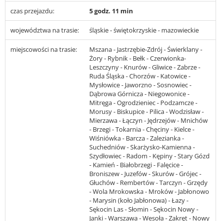
czas przejazdu:
5 godz. 11 min
województwa na trasie:
śląskie - świętokrzyskie - mazowieckie
miejscowości na trasie:
Mszana - Jastrzębie-Zdrój - Świerklany -
Żory - Rybnik - Bełk - Czerwionka-
Leszczyny - Knurów - Gliwice - Zabrze -
Ruda Śląska - Chorzów - Katowice -
Mysłowice - Jaworzno - Sosnowiec -
Dąbrowa Górnicza - Niegowonice -
Mitręga - Ogrodzieniec - Podzamcze -
Morusy - Biskupice - Pilica - Wodzisław -
Mierzawa - Łączyn - Jędrzejów - Mnichów
- Brzegi - Tokarnia - Chęciny - Kielce -
Wiśniówka - Barcza - Zalezianka -
Suchedniów - Skarżysko-Kamienna -
Szydłowiec - Radom - Kępiny - Stary Gózd
- Kamień - Białobrzegi - Falęcice -
Broniszew - Juzefów - Skurów - Grójec -
Głuchów - Rembertów - Tarczyn - Grzędy
- Wola Mrokowska - Mroków - Jabłonowo
- Marysin (koło Jabłonowa) - Łazy -
Sękocin Las - Słomin - Sękocin Nowy -
Janki - Warszawa - Wesoła - Zakręt - Nowy