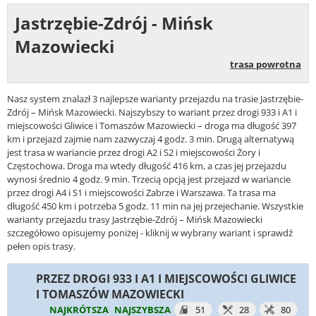
Jastrzębie-Zdrój - Mińsk
Mazowiecki
trasa powrotna
Nasz system znalazł 3 najlepsze warianty przejazdu na trasie Jastrzębie-
Zdrój – Mińsk Mazowiecki. Najszybszy to wariant przez drogi 933 i A1 i
miejscowości Gliwice i Tomaszów Mazowiecki – droga ma długość 397
km i przejazd zajmie nam zazwyczaj 4 godz. 3 min. Drugą alternatywą
jest trasa w wariancie przez drogi A2 i S2 i miejscowości Żory i
Częstochowa. Droga ma wtedy długość 416 km, a czas jej przejazdu
wynosi średnio 4 godz. 9 min. Trzecią opcją jest przejazd w wariancie
przez drogi A4 i S1 i miejscowości Zabrze i Warszawa. Ta trasa ma
długość 450 km i potrzeba 5 godz. 11 min na jej przejechanie. Wszystkie
warianty przejazdu trasy Jastrzębie-Zdrój – Mińsk Mazowiecki
szczegółowo opisujemy poniżej - kliknij w wybrany wariant i sprawdź
pełen opis trasy.
PRZEZ DROGI 933 I A1 I MIEJSCOWOŚCI GLIWICE
I TOMASZÓW MAZOWIECKI
NAJKRÓTSZA
NAJSZYBSZA
51
28
80