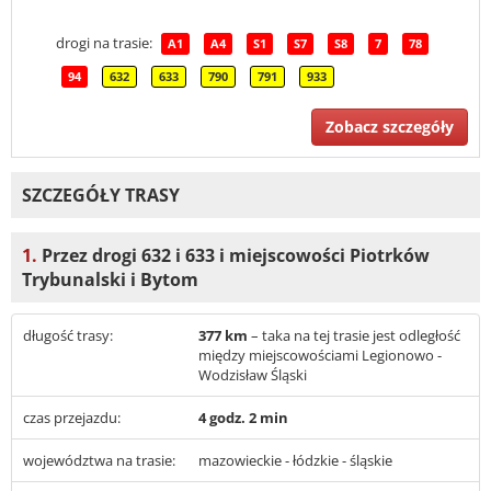
drogi na trasie:
A1
A4
S1
S7
S8
7
78
94
632
633
790
791
933
Zobacz szczegóły
SZCZEGÓŁY TRASY
1.
Przez drogi 632 i 633 i miejscowości Piotrków
Trybunalski i Bytom
długość trasy:
377 km
– taka na tej trasie jest odległość
między miejscowościami Legionowo -
Wodzisław Śląski
czas przejazdu:
4 godz. 2 min
województwa na trasie:
mazowieckie - łódzkie - śląskie