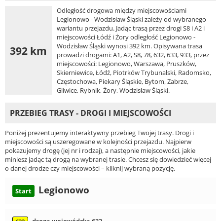
Odległość drogowa między miejscowościami
Legionowo - Wodzisław Śląski zależy od wybranego
wariantu przejazdu. Jadąc trasą przez drogi S8 i A2 i
miejscowości Łódź i Żory odległość Legionowo -
Wodzisław Śląski wynosi 392 km. Opisywana trasa
392 km
prowadzi drogami: A1, A2, S8, 78, 632, 633, 933, przez
miejscowości: Legionowo, Warszawa, Pruszków,
Skierniewice, Łódź, Piotrków Trybunalski, Radomsko,
Częstochowa, Piekary Śląskie, Bytom, Zabrze,
Gliwice, Rybnik, Żory, Wodzisław Śląski.
PRZEBIEG TRASY - DROGI I MIEJSCOWOŚCI
Poniżej prezentujemy interaktywny przebieg Twojej trasy. Drogi i
miejscowości są uszeregowane w kolejności przejazdu. Najpierw
pokazujemy drogę (jej nr i rodzaj), a następnie miejscowości, jakie
miniesz jadąc tą drogą na wybranej trasie. Chcesz się dowiedzieć więcej
o danej drodze czy miejscowości – kliknij wybraną pozycję.
Legionowo
Start