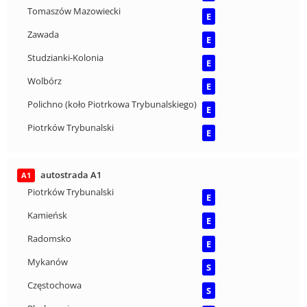
Tomaszów Mazowiecki
E
Zawada
E
Studzianki-Kolonia
E
Wolbórz
E
Polichno (koło Piotrkowa Trybunalskiego)
E
Piotrków Trybunalski
E
autostrada A1
A1
Piotrków Trybunalski
E
Kamieńsk
E
Radomsko
E
Mykanów
S
Częstochowa
S