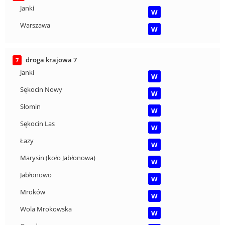
Janki
W
Warszawa
W
droga krajowa 7
7
Janki
W
Sękocin Nowy
W
Słomin
W
Sękocin Las
W
Łazy
W
Marysin (koło Jabłonowa)
W
Jabłonowo
W
Mroków
W
Wola Mrokowska
W