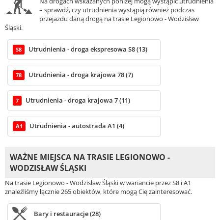
Na drogach wskazanych poniżej mogą wystąpić utrudnienia
– sprawdź, czy utrudnienia wystąpią również podczas
przejazdu daną drogą na trasie Legionowo - Wodzisław
Śląski.
Utrudnienia - droga ekspresowa S8 (13)
S8
Utrudnienia - droga krajowa 78 (7)
78
Utrudnienia - droga krajowa 7 (11)
7
Utrudnienia - autostrada A1 (4)
A1
WAŻNE MIEJSCA NA TRASIE LEGIONOWO -
WODZISŁAW ŚLĄSKI
Na trasie Legionowo - Wodzisław Śląski w wariancie przez S8 i A1
znaleźliśmy łącznie 265 obiektów, które mogą Cię zainteresować.
Bary i restauracje (28)