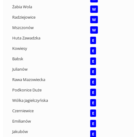
Żabia Wola
W
Radziejowice
W
Mszczonów
W
Huta Zawadzka
E
Kowiesy
E
Babsk
E
Julianów
E
Rawa Mazowiecka
E
Podkonice Duże
E
Wólka Jagielczyńska
E
Czerniewice
E
Emilianów
E
Jakubów
E