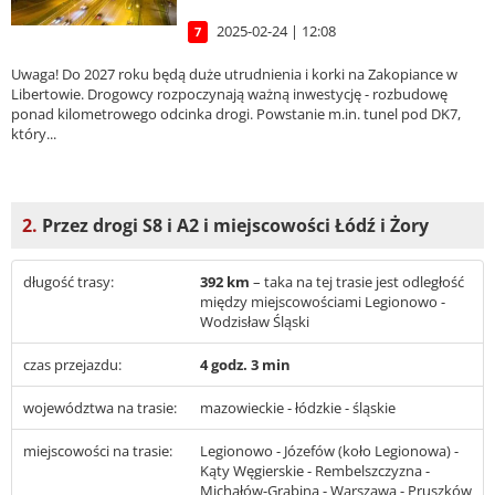
2025-02-24 | 12:08
7
Uwaga! Do 2027 roku będą duże utrudnienia i korki na Zakopiance w
Libertowie. Drogowcy rozpoczynają ważną inwestycję - rozbudowę
ponad kilometrowego odcinka drogi. Powstanie m.in. tunel pod DK7,
który...
2.
Przez drogi S8 i A2 i miejscowości Łódź i Żory
długość trasy:
392 km
– taka na tej trasie jest odległość
między miejscowościami Legionowo -
Wodzisław Śląski
czas przejazdu:
4 godz. 3 min
województwa na trasie:
mazowieckie - łódzkie - śląskie
miejscowości na trasie:
Legionowo - Józefów (koło Legionowa) -
Kąty Węgierskie - Rembelszczyzna -
Michałów-Grabina - Warszawa - Pruszków