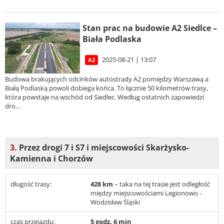
Stan prac na budowie A2 Siedlce –
Biała Podlaska
2025-08-21 | 13:07
A2
Budowa brakujących odcinków autostrady A2 pomiędzy Warszawą a
Białą Podlaską powoli dobiega końca. To łącznie 50 kilometrów trasy,
która powstaje na wschód od Siedlec. Według ostatnich zapowiedzi
dro...
3.
Przez drogi 7 i S7 i miejscowości Skarżysko-
Kamienna i Chorzów
długość trasy:
428 km
– taka na tej trasie jest odległość
między miejscowościami Legionowo -
Wodzisław Śląski
czas przejazdu:
5 godz. 6 min