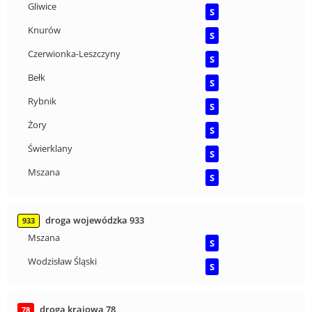
Gliwice
S
Knurów
S
Czerwionka-Leszczyny
S
Bełk
S
Rybnik
S
Żory
S
Świerklany
S
Mszana
S
droga wojewódzka 933
933
Mszana
S
Wodzisław Śląski
S
droga krajowa 78
78