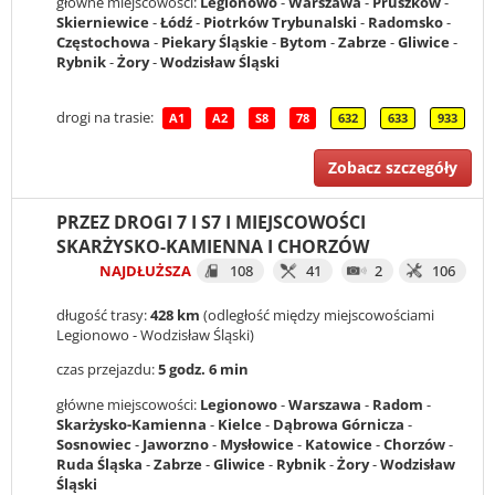
główne miejscowości:
Legionowo
-
Warszawa
-
Pruszków
-
Skierniewice
-
Łódź
-
Piotrków Trybunalski
-
Radomsko
-
Częstochowa
-
Piekary Śląskie
-
Bytom
-
Zabrze
-
Gliwice
-
Rybnik
-
Żory
-
Wodzisław Śląski
drogi na trasie:
A1
A2
S8
78
632
633
933
Zobacz szczegóły
PRZEZ DROGI 7 I S7 I MIEJSCOWOŚCI
SKARŻYSKO-KAMIENNA I CHORZÓW
NAJDŁUŻSZA
108
41
2
106
długość trasy:
428 km
(odległość między miejscowościami
Legionowo - Wodzisław Śląski)
czas przejazdu:
5 godz. 6 min
główne miejscowości:
Legionowo
-
Warszawa
-
Radom
-
Skarżysko-Kamienna
-
Kielce
-
Dąbrowa Górnicza
-
Sosnowiec
-
Jaworzno
-
Mysłowice
-
Katowice
-
Chorzów
-
Ruda Śląska
-
Zabrze
-
Gliwice
-
Rybnik
-
Żory
-
Wodzisław
Śląski