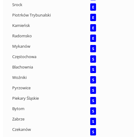
Srock
E
Piotrków Trybunalski
E
Kamieńsk
E
Radomsko
E
Mykanów
S
Częstochowa
S
Blachownia
S
Woźniki
S
Pyrzowice
S
Piekary Śląskie
S
Bytom
S
Zabrze
S
Czekanów
S