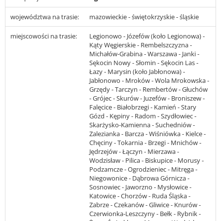
województwa na trasie:
mazowieckie - świętokrzyskie - śląskie
miejscowości na trasie:
Legionowo - Józefów (koło Legionowa) -
Kąty Węgierskie - Rembelszczyzna -
Michałów-Grabina - Warszawa - Janki -
Sękocin Nowy - Słomin - Sękocin Las -
Łazy - Marysin (koło Jabłonowa) -
Jabłonowo - Mroków - Wola Mrokowska -
Grzędy - Tarczyn - Rembertów - Głuchów
- Grójec - Skurów - Juzefów - Broniszew -
Falęcice - Białobrzegi - Kamień - Stary
Gózd - Kępiny - Radom - Szydłowiec -
Skarżysko-Kamienna - Suchedniów -
Zalezianka - Barcza - Wiśniówka - Kielce -
Chęciny - Tokarnia - Brzegi - Mnichów -
Jędrzejów - Łączyn - Mierzawa -
Wodzisław - Pilica - Biskupice - Morusy -
Podzamcze - Ogrodzieniec - Mitręga -
Niegowonice - Dąbrowa Górnicza -
Sosnowiec - Jaworzno - Mysłowice -
Katowice - Chorzów - Ruda Śląska -
Zabrze - Czekanów - Gliwice - Knurów -
Czerwionka-Leszczyny - Bełk - Rybnik -