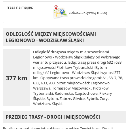
Trasa na mapie:
zobacz aktywną mapę
ODLEGŁOŚĆ MIĘDZY MIEJSCOWOŚCIAMI
LEGIONOWO - WODZISŁAW ŚLĄSKI
Odległość drogowa między miejscowościami
Legionowo - Wodzisław Śląski zależy od wybranego
wariantu przejazdu. Jadąc trasą przez drogi 632 i 633 i
miejscowości Piotrków Trybunalski i Bytom
odległość Legionowo - Wodzisław Śląski wynosi 377
377 km
km. Opisywana trasa prowadzi drogami: A1, S8, 7, 78,
632, 633, 933, przez miejscowości: Legionowo,
Warszawa, Tomaszów Mazowiecki, Piotrków
Trybunalski, Radomsko, Częstochowa, Piekary
Śląskie, Bytom, Zabrze, Gliwice, Rybnik, Żory,
Wodzisław Śląski.
PRZEBIEG TRASY - DROGI I MIEJSCOWOŚCI
Poniżej prezentujemy interaktywny przebieg Twojej trasy. Drogi i