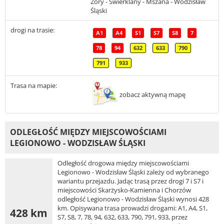
Żory - Świerklany - Mszana - Wodzisław
Śląski
drogi na trasie:
A1
A4
S1
S7
S8
7
78
94
632
633
790
791
933
Trasa na mapie:
zobacz aktywną mapę
ODLEGŁOŚĆ MIĘDZY MIEJSCOWOŚCIAMI
LEGIONOWO - WODZISŁAW ŚLĄSKI
Odległość drogowa między miejscowościami
Legionowo - Wodzisław Śląski zależy od wybranego
wariantu przejazdu. Jadąc trasą przez drogi 7 i S7 i
miejscowości Skarżysko-Kamienna i Chorzów
odległość Legionowo - Wodzisław Śląski wynosi 428
km. Opisywana trasa prowadzi drogami: A1, A4, S1,
428 km
S7, S8, 7, 78, 94, 632, 633, 790, 791, 933, przez