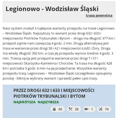
Legionowo - Wodzisław Śląski
trasa powrotna
Nasz system znalazł 3 najlepsze warianty przejazdu na trasie Legionowo
– Wodzisław Śląski. Najszybszy to wariant przez drogi 632 i 633 i
miejscowości Piotrków Trybunalski i Bytom – droga ma długość 377 km i
przejazd zajmie nam zazwyczaj 4 godz. 2 min. Drugą alternatywą jest
trasa w wariancie przez drogi S8 i A2 i miejscowości Łódź i Żory. Droga
ma wtedy długość 392 km, a czas jej przejazdu wynosi średnio 4 godz. 3
min. Trzecią opcją jest przejazd w wariancie przez drogi 7 i S7 i
miejscowości Skarżysko-Kamienna i Chorzów. Ta trasa ma długość 428
km i potrzeba 5 godz. 6 min na jej przejechanie. Wszystkie warianty
przejazdu trasy Legionowo – Wodzisław Śląski szczegółowo opisujemy
poniżej - kliknij w wybrany wariant i sprawdź pełen opis trasy.
PRZEZ DROGI 632 I 633 I MIEJSCOWOŚCI
PIOTRKÓW TRYBUNALSKI I BYTOM
NAJKRÓTSZA
NAJSZYBSZA
65
28
1
74