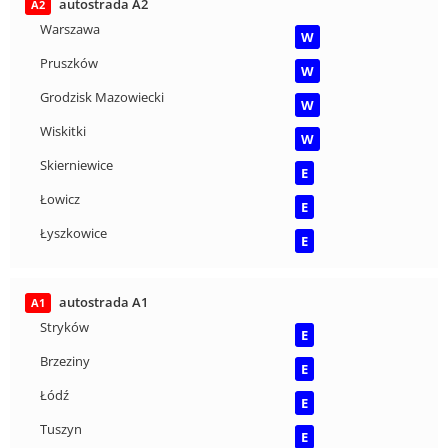
autostrada A2
A2
Warszawa
W
Pruszków
W
Grodzisk Mazowiecki
W
Wiskitki
W
Skierniewice
E
Łowicz
E
Łyszkowice
E
autostrada A1
A1
Stryków
E
Brzeziny
E
Łódź
E
Tuszyn
E