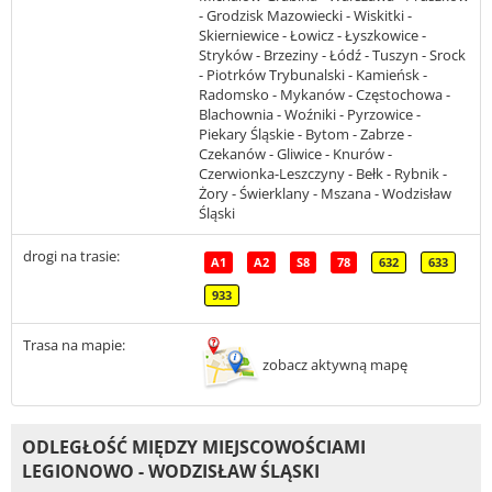
- Grodzisk Mazowiecki - Wiskitki -
Skierniewice - Łowicz - Łyszkowice -
Stryków - Brzeziny - Łódź - Tuszyn - Srock
- Piotrków Trybunalski - Kamieńsk -
Radomsko - Mykanów - Częstochowa -
Blachownia - Woźniki - Pyrzowice -
Piekary Śląskie - Bytom - Zabrze -
Czekanów - Gliwice - Knurów -
Czerwionka-Leszczyny - Bełk - Rybnik -
Żory - Świerklany - Mszana - Wodzisław
Śląski
drogi na trasie:
A1
A2
S8
78
632
633
933
Trasa na mapie:
zobacz aktywną mapę
ODLEGŁOŚĆ MIĘDZY MIEJSCOWOŚCIAMI
LEGIONOWO - WODZISŁAW ŚLĄSKI