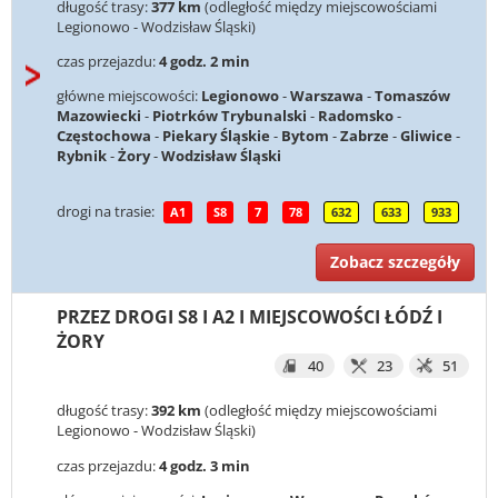
długość trasy:
377 km
(odległość między miejscowościami
Legionowo - Wodzisław Śląski)
czas przejazdu:
4 godz. 2 min
główne miejscowości:
Legionowo
-
Warszawa
-
Tomaszów
Mazowiecki
-
Piotrków Trybunalski
-
Radomsko
-
Częstochowa
-
Piekary Śląskie
-
Bytom
-
Zabrze
-
Gliwice
-
Rybnik
-
Żory
-
Wodzisław Śląski
drogi na trasie:
A1
S8
7
78
632
633
933
Zobacz szczegóły
PRZEZ DROGI S8 I A2 I MIEJSCOWOŚCI ŁÓDŹ I
ŻORY
40
23
51
długość trasy:
392 km
(odległość między miejscowościami
Legionowo - Wodzisław Śląski)
czas przejazdu:
4 godz. 3 min