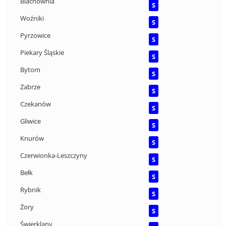
Blachownia
S
Woźniki
S
Pyrzowice
S
Piekary Śląskie
S
Bytom
S
Zabrze
S
Czekanów
S
Gliwice
S
Knurów
S
Czerwionka-Leszczyny
S
Bełk
S
Rybnik
S
Żory
S
Świerklany