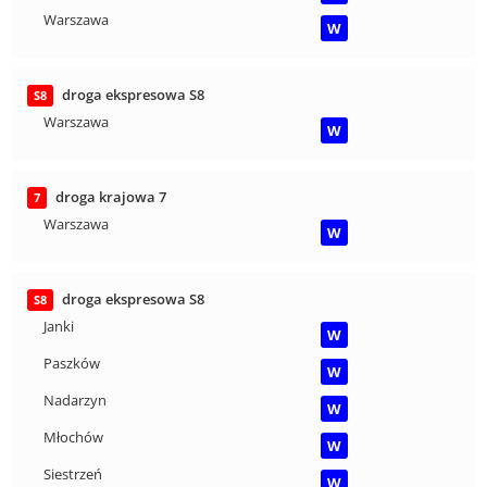
Warszawa
W
droga ekspresowa S8
S8
Warszawa
W
droga krajowa 7
7
Warszawa
W
droga ekspresowa S8
S8
Janki
W
Paszków
W
Nadarzyn
W
Młochów
W
Siestrzeń
W