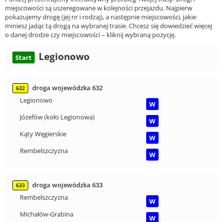
miejscowości są uszeregowane w kolejności przejazdu. Najpierw
pokazujemy drogę (jej nr i rodzaj), a następnie miejscowości, jakie
miniesz jadąc tą drogą na wybranej trasie. Chcesz się dowiedzieć więcej
o danej drodze czy miejscowości – kliknij wybraną pozycję.
Legionowo
Start
droga wojewódzka 632
632
Legionowo
W
Józefów (koło Legionowa)
W
Kąty Węgierskie
W
Rembelszczyzna
W
droga wojewódzka 633
633
Rembelszczyzna
W
Michałów-Grabina
W