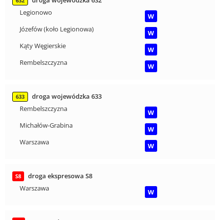
droga wojewódzka 632
632
Legionowo
W
Józefów (koło Legionowa)
W
Kąty Węgierskie
W
Rembelszczyzna
W
droga wojewódzka 633
633
Rembelszczyzna
W
Michałów-Grabina
W
Warszawa
W
droga ekspresowa S8
S8
Warszawa
W