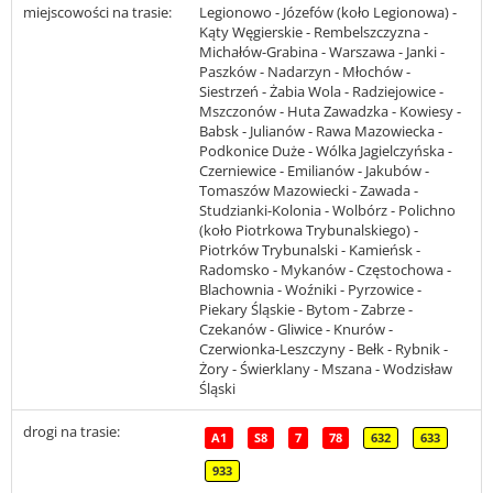
miejscowości na trasie:
Legionowo - Józefów (koło Legionowa) -
Kąty Węgierskie - Rembelszczyzna -
Michałów-Grabina - Warszawa - Janki -
Paszków - Nadarzyn - Młochów -
Siestrzeń - Żabia Wola - Radziejowice -
Mszczonów - Huta Zawadzka - Kowiesy -
Babsk - Julianów - Rawa Mazowiecka -
Podkonice Duże - Wólka Jagielczyńska -
Czerniewice - Emilianów - Jakubów -
Tomaszów Mazowiecki - Zawada -
Studzianki-Kolonia - Wolbórz - Polichno
(koło Piotrkowa Trybunalskiego) -
Piotrków Trybunalski - Kamieńsk -
Radomsko - Mykanów - Częstochowa -
Blachownia - Woźniki - Pyrzowice -
Piekary Śląskie - Bytom - Zabrze -
Czekanów - Gliwice - Knurów -
Czerwionka-Leszczyny - Bełk - Rybnik -
Żory - Świerklany - Mszana - Wodzisław
Śląski
drogi na trasie:
A1
S8
7
78
632
633
933