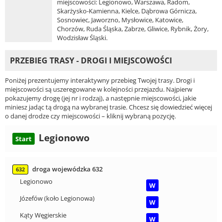
miejscowości: Legionowo, Warszawa, Radom,
Skarżysko-Kamienna, Kielce, Dąbrowa Górnicza,
Sosnowiec, Jaworzno, Mysłowice, Katowice,
Chorzów, Ruda Śląska, Zabrze, Gliwice, Rybnik, Żory,
Wodzisław Śląski.
PRZEBIEG TRASY - DROGI I MIEJSCOWOŚCI
Poniżej prezentujemy interaktywny przebieg Twojej trasy. Drogi i
miejscowości są uszeregowane w kolejności przejazdu. Najpierw
pokazujemy drogę (jej nr i rodzaj), a następnie miejscowości, jakie
miniesz jadąc tą drogą na wybranej trasie. Chcesz się dowiedzieć więcej
o danej drodze czy miejscowości – kliknij wybraną pozycję.
Legionowo
Start
droga wojewódzka 632
632
Legionowo
W
Józefów (koło Legionowa)
W
Kąty Węgierskie
W