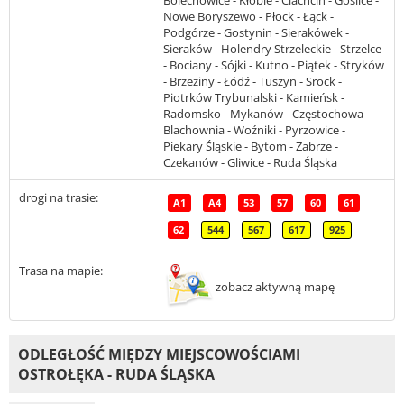
Bolechowice - Kłobie - Ciachcin - Goślice -
Nowe Boryszewo - Płock - Łąck -
Podgórze - Gostynin - Sierakówek -
Sieraków - Holendry Strzeleckie - Strzelce
- Bociany - Sójki - Kutno - Piątek - Stryków
- Brzeziny - Łódź - Tuszyn - Srock -
Piotrków Trybunalski - Kamieńsk -
Radomsko - Mykanów - Częstochowa -
Blachownia - Woźniki - Pyrzowice -
Piekary Śląskie - Bytom - Zabrze -
Czekanów - Gliwice - Ruda Śląska
drogi na trasie:
A1
A4
53
57
60
61
62
544
567
617
925
Trasa na mapie:
zobacz aktywną mapę
ODLEGŁOŚĆ MIĘDZY MIEJSCOWOŚCIAMI
OSTROŁĘKA - RUDA ŚLĄSKA