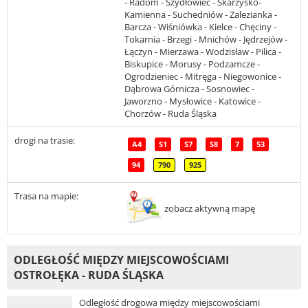
- Radom - Szydłowiec - Skarżysko-
Kamienna - Suchedniów - Zalezianka -
Barcza - Wiśniówka - Kielce - Chęciny -
Tokarnia - Brzegi - Mnichów - Jędrzejów -
Łączyn - Mierzawa - Wodzisław - Pilica -
Biskupice - Morusy - Podzamcze -
Ogrodzieniec - Mitręga - Niegowonice -
Dąbrowa Górnicza - Sosnowiec -
Jaworzno - Mysłowice - Katowice -
Chorzów - Ruda Śląska
drogi na trasie:
A4
S1
S7
S8
7
53
94
790
925
Trasa na mapie:
zobacz aktywną mapę
ODLEGŁOŚĆ MIĘDZY MIEJSCOWOŚCIAMI
OSTROŁĘKA - RUDA ŚLĄSKA
Odległość drogowa między miejscowościami