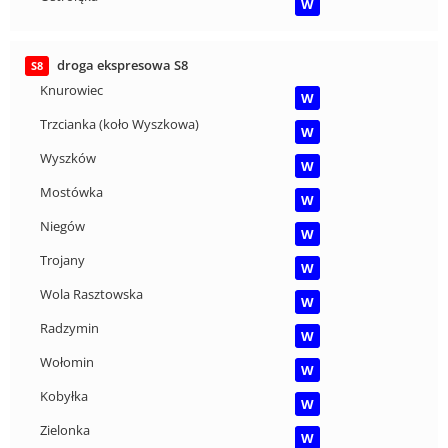
W
droga ekspresowa S8
S8
Knurowiec
W
Trzcianka (koło Wyszkowa)
W
Wyszków
W
Mostówka
W
Niegów
W
Trojany
W
Wola Rasztowska
W
Radzymin
W
Wołomin
W
Kobyłka
W
Zielonka
W