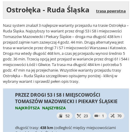
Ostrołęka - Ruda Śląska
trasa powrotna
Nasz system znalazł 3 najlepsze warianty przejazdu na trasie Ostrołęka –
Ruda Śląska. Najszybszy to wariant przez drogi 53 i S8 i miejscowości
Tomaszów Mazowiecki i Piekary Śląskie – droga ma długość 438 km i
przejazd zajmie nam zazwyczaj 4 godz. 44 min. Drugą alternatywą jest
trasa w wariancie przez drogi 7 i S7 i miejscowości Warszawa i Katowice.
Droga ma wtedy długość 468 km, a czas jej przejazdu wynosi średnio 5
godz. 36 min. Trzecią opcją jest przejazd w wariancie przez drogi 61 i 544 i
miejscowości Łódź i Gliwice. Ta trasa ma długość 484 km i potrzeba 5
godz. 47 min na jej przejechanie. Wszystkie warianty przejazdu trasy
Ostrołęka – Ruda Śląska szczegółowo opisujemy poniżej - kliknij w
wybrany wariant i sprawdź pełen opis trasy.
PRZEZ DROGI 53 I S8 I MIEJSCOWOŚCI
TOMASZÓW MAZOWIECKI I PIEKARY ŚLĄSKIE
NAJKRÓTSZA
NAJSZYBSZA
52
23
1
70
długość trasy:
438 km
(odległość między miejscowościami