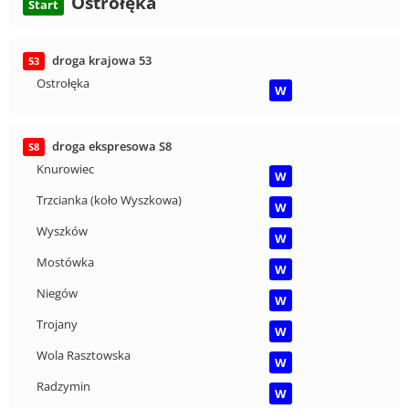
Ostrołęka
Start
droga krajowa 53
53
Ostrołęka
W
droga ekspresowa S8
S8
Knurowiec
W
Trzcianka (koło Wyszkowa)
W
Wyszków
W
Mostówka
W
Niegów
W
Trojany
W
Wola Rasztowska
W
Radzymin
W