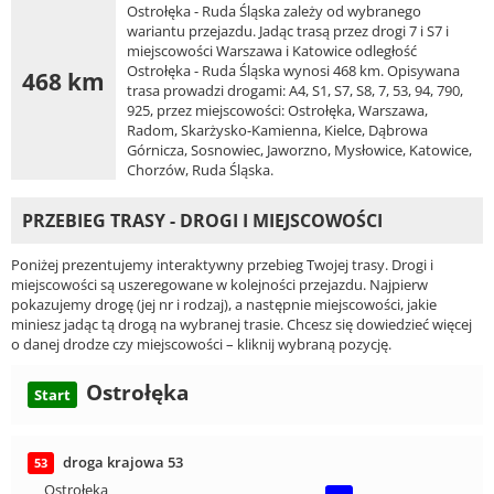
Ostrołęka - Ruda Śląska zależy od wybranego
wariantu przejazdu. Jadąc trasą przez drogi 7 i S7 i
miejscowości Warszawa i Katowice odległość
Ostrołęka - Ruda Śląska wynosi 468 km. Opisywana
468 km
trasa prowadzi drogami: A4, S1, S7, S8, 7, 53, 94, 790,
925, przez miejscowości: Ostrołęka, Warszawa,
Radom, Skarżysko-Kamienna, Kielce, Dąbrowa
Górnicza, Sosnowiec, Jaworzno, Mysłowice, Katowice,
Chorzów, Ruda Śląska.
PRZEBIEG TRASY - DROGI I MIEJSCOWOŚCI
Poniżej prezentujemy interaktywny przebieg Twojej trasy. Drogi i
miejscowości są uszeregowane w kolejności przejazdu. Najpierw
pokazujemy drogę (jej nr i rodzaj), a następnie miejscowości, jakie
miniesz jadąc tą drogą na wybranej trasie. Chcesz się dowiedzieć więcej
o danej drodze czy miejscowości – kliknij wybraną pozycję.
Ostrołęka
Start
droga krajowa 53
53
Ostrołęka