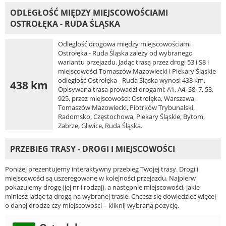
ODLEGŁOŚĆ MIĘDZY MIEJSCOWOŚCIAMI
OSTROŁĘKA - RUDA ŚLĄSKA
Odległość drogowa między miejscowościami
Ostrołęka - Ruda Śląska zależy od wybranego
wariantu przejazdu. Jadąc trasą przez drogi 53 i S8 i
miejscowości Tomaszów Mazowiecki i Piekary Śląskie
odległość Ostrołęka - Ruda Śląska wynosi 438 km.
438 km
Opisywana trasa prowadzi drogami: A1, A4, S8, 7, 53,
925, przez miejscowości: Ostrołęka, Warszawa,
Tomaszów Mazowiecki, Piotrków Trybunalski,
Radomsko, Częstochowa, Piekary Śląskie, Bytom,
Zabrze, Gliwice, Ruda Śląska.
PRZEBIEG TRASY - DROGI I MIEJSCOWOŚCI
Poniżej prezentujemy interaktywny przebieg Twojej trasy. Drogi i
miejscowości są uszeregowane w kolejności przejazdu. Najpierw
pokazujemy drogę (jej nr i rodzaj), a następnie miejscowości, jakie
miniesz jadąc tą drogą na wybranej trasie. Chcesz się dowiedzieć więcej
o danej drodze czy miejscowości – kliknij wybraną pozycję.