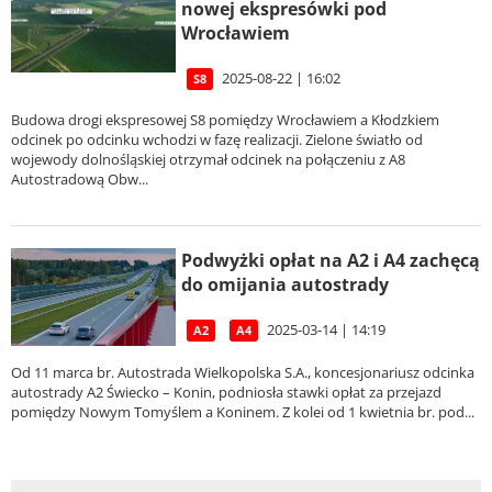
nowej ekspresówki pod
Wrocławiem
2025-08-22 | 16:02
S8
Budowa drogi ekspresowej S8 pomiędzy Wrocławiem a Kłodzkiem
odcinek po odcinku wchodzi w fazę realizacji. Zielone światło od
wojewody dolnośląskiej otrzymał odcinek na połączeniu z A8
Autostradową Obw...
Podwyżki opłat na A2 i A4 zachęcą
do omijania autostrady
2025-03-14 | 14:19
A2
A4
Od 11 marca br. Autostrada Wielkopolska S.A., koncesjonariusz odcinka
autostrady A2 Świecko – Konin, podniosła stawki opłat za przejazd
pomiędzy Nowym Tomyślem a Koninem. Z kolei od 1 kwietnia br. pod...