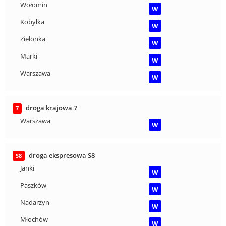
Wołomin
W
Kobyłka
W
Zielonka
W
Marki
W
Warszawa
W
droga krajowa 7
7
Warszawa
W
droga ekspresowa S8
S8
Janki
W
Paszków
W
Nadarzyn
W
Młochów
W