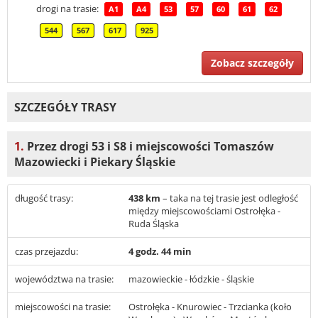
drogi na trasie:
A1
A4
53
57
60
61
62
544
567
617
925
Zobacz szczegóły
SZCZEGÓŁY TRASY
1.
Przez drogi 53 i S8 i miejscowości Tomaszów
Mazowiecki i Piekary Śląskie
długość trasy:
438 km
– taka na tej trasie jest odległość
między miejscowościami Ostrołęka -
Ruda Śląska
czas przejazdu:
4 godz. 44 min
województwa na trasie:
mazowieckie - łódzkie - śląskie
miejscowości na trasie:
Ostrołęka - Knurowiec - Trzcianka (koło