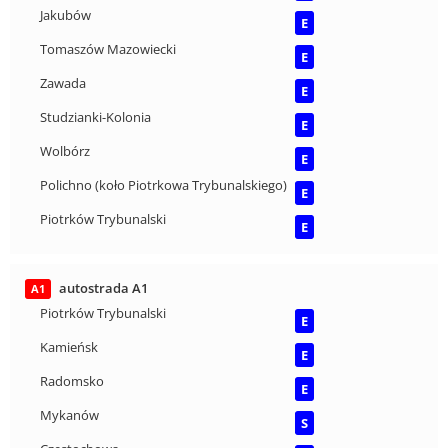
Jakubów
E
Tomaszów Mazowiecki
E
Zawada
E
Studzianki-Kolonia
E
Wolbórz
E
Polichno (koło Piotrkowa Trybunalskiego)
E
Piotrków Trybunalski
E
autostrada A1
A1
Piotrków Trybunalski
E
Kamieńsk
E
Radomsko
E
Mykanów
S