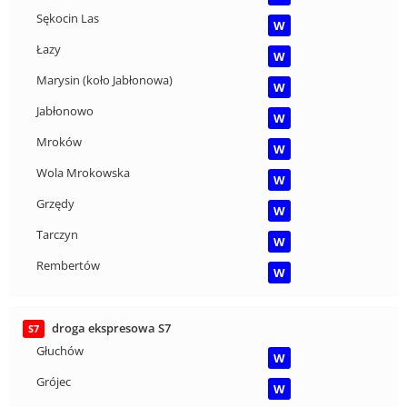
Sękocin Las
W
Łazy
W
Marysin (koło Jabłonowa)
W
Jabłonowo
W
Mroków
W
Wola Mrokowska
W
Grzędy
W
Tarczyn
W
Rembertów
W
droga ekspresowa S7
S7
Głuchów
W
Grójec
W