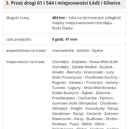
3.
Przez drogi 61 i 544 i miejscowości Łódź i Gliwice
długość trasy:
484 km
– taka na tej trasie jest odległość
między miejscowościami Ostrołęka -
Ruda Śląska
czas przejazdu:
5 godz. 47 min
województwa na trasie:
mazowieckie - łódzkie - śląskie
miejscowości na trasie:
Ostrołęka - Drężewo - Nowa Wieś (koło
Ostrołęki) - Zabiele Wielkie - Ruzieck -
Amelin - Biernaty - Krasnosielc - Łazy
(koło Przasnysza) - Chodkowo-Kuchny -
Rogowo - Karwacz - Przasnysz - Golany -
Turowo - Łaguny - Wola Wierzbowska -
Kołaki-Budzyno - Rąbież - Dzbonie -
Przedwojewo - Ciechanów - Pęchcin -
Gumowo (koło Glinojecka) - Ościsłowo -
Glinojeck - Dreglin - Kossobudy - Raciąż
Sierakowo - Raciąż - Cieciersk - Żukowo-
Wawrzonki - Karsy - Budkowo - Drobin -
Kozłowo - Psary - Bielsk - Gilino -