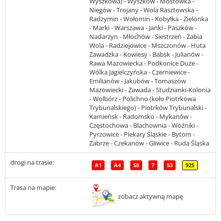
Wyszkowa) - Wyszków - Mostówka -
Niegów - Trojany - Wola Rasztowska -
Radzymin - Wołomin - Kobyłka - Zielonka
- Marki - Warszawa - Janki - Paszków -
Nadarzyn - Młochów - Siestrzeń - Żabia
Wola - Radziejowice - Mszczonów - Huta
Zawadzka - Kowiesy - Babsk - Julianów -
Rawa Mazowiecka - Podkonice Duże -
Wólka Jagielczyńska - Czerniewice -
Emilianów - Jakubów - Tomaszów
Mazowiecki - Zawada - Studzianki-Kolonia
- Wolbórz - Polichno (koło Piotrkowa
Trybunalskiego) - Piotrków Trybunalski -
Kamieńsk - Radomsko - Mykanów -
Częstochowa - Blachownia - Woźniki -
Pyrzowice - Piekary Śląskie - Bytom -
Zabrze - Czekanów - Gliwice - Ruda Śląska
drogi na trasie:
A1
A4
S8
7
53
925
Trasa na mapie:
zobacz aktywną mapę