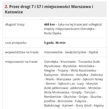
2.
Przez drogi 7 i S7 i miejscowości Warszawa i
Katowice
długość trasy:
468 km
– taka na tej trasie jest odległość
między miejscowościami Ostrołęka -
Ruda Śląska
czas przejazdu:
5 godz. 36 min
województwa na trasie:
mazowieckie - świętokrzyskie - śląskie
miejscowości na trasie:
Ostrołęka - Knurowiec - Trzcianka (koło
Wyszkowa) - Wyszków - Mostówka -
Niegów - Trojany - Wola Rasztowska -
Radzymin - Wołomin - Kobyłka - Zielonka
- Marki - Warszawa - Janki - Sękocin Nowy
- Słomin - Sękocin Las - Łazy - Marysin
(koło Jabłonowa) - Jabłonowo - Mroków -
Wola Mrokowska - Grzędy - Tarczyn -
Rembertów - Głuchów - Grójec - Skurów -
Juzefów - Broniszew - Falęcice -
Białobrzegi - Kamień - Stary Gózd - Kępiny