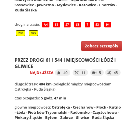
Sosnowiec
-
Jaworzno
-
Mysłowice
-
Katowice
-
Chorzów
-
Ruda Śląska
drogi na trasie:
A4
S1
S7
S8
7
53
94
790
925
Zobacz szczegóły
PRZEZ DROGI 61 I 544 I MIEJSCOWOŚCI ŁÓDŹ I
GLIWICE
NAJDŁUŻSZA
40
11
5
45
długość trasy:
484 km
(odległość między miejscowościami
Ostrołęka - Ruda Śląska)
czas przejazdu:
5 godz. 47 min
główne miejscowości:
Ostrołęka
-
Ciechanów
-
Płock
-
Kutno
-
Łódź
-
Piotrków Trybunalski
-
Radomsko
-
Częstochowa
-
Piekary Śląskie
-
Bytom
-
Zabrze
-
Gliwice
-
Ruda Śląska