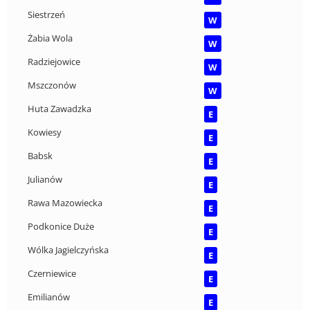
Siestrzeń
W
Żabia Wola
W
Radziejowice
W
Mszczonów
W
Huta Zawadzka
E
Kowiesy
E
Babsk
E
Julianów
E
Rawa Mazowiecka
E
Podkonice Duże
E
Wólka Jagielczyńska
E
Czerniewice
E
Emilianów
E