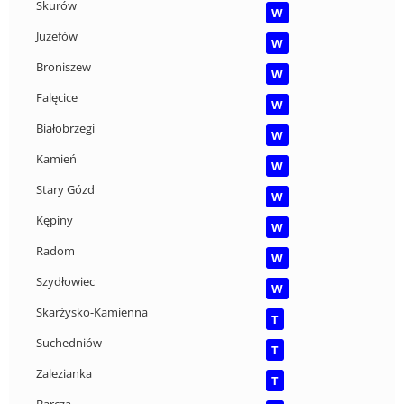
Skurów
W
Juzefów
W
Broniszew
W
Falęcice
W
Białobrzegi
W
Kamień
W
Stary Gózd
W
Kępiny
W
Radom
W
Szydłowiec
W
Skarżysko-Kamienna
T
Suchedniów
T
Zalezianka
T