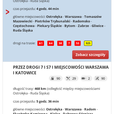
Ostrołęka - Ruda Śląska)
czas przejazdu:
4 godz. 44 min
główne miejscowości:
Ostrołęka
-
Warszawa
-
Tomaszów
Mazowiecki
-
Piotrków Trybunalski
-
Radomsko
-
Częstochowa
-
Piekary Śląskie
-
Bytom
-
Zabrze
-
Gliwice
-
Ruda Śląska
drogi na trasie:
A1
A4
S8
7
53
925
Zobacz szczegóły
PRZEZ DROGI 7 I S7 I MIEJSCOWOŚCI WARSZAWA
I KATOWICE
90
29
2
90
długość trasy:
468 km
(odległość między miejscowościami
Ostrołęka - Ruda Śląska)
czas przejazdu:
5 godz. 36 min
główne miejscowości:
Ostrołęka
-
Warszawa
-
Radom
-
Skarżysko-Kamienna
-
Kielce
-
Dąbrowa Górnicza
-