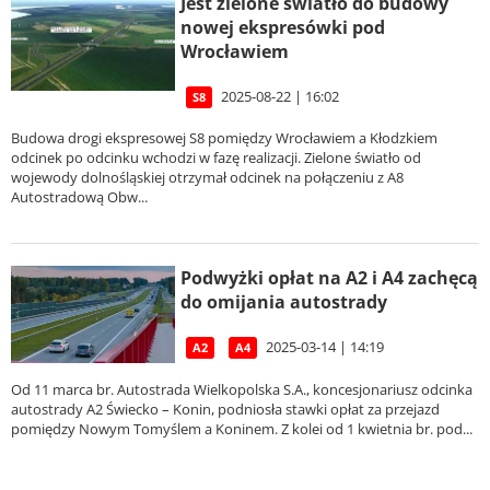
Jest zielone światło do budowy
nowej ekspresówki pod
Wrocławiem
2025-08-22 | 16:02
S8
Budowa drogi ekspresowej S8 pomiędzy Wrocławiem a Kłodzkiem
odcinek po odcinku wchodzi w fazę realizacji. Zielone światło od
wojewody dolnośląskiej otrzymał odcinek na połączeniu z A8
Autostradową Obw...
Podwyżki opłat na A2 i A4 zachęcą
do omijania autostrady
2025-03-14 | 14:19
A2
A4
Od 11 marca br. Autostrada Wielkopolska S.A., koncesjonariusz odcinka
autostrady A2 Świecko – Konin, podniosła stawki opłat za przejazd
pomiędzy Nowym Tomyślem a Koninem. Z kolei od 1 kwietnia br. pod...