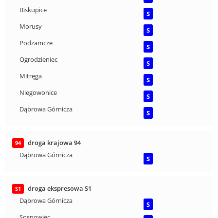
Biskupice
S
Morusy
S
Podzamcze
S
Ogrodzieniec
S
Mitręga
S
Niegowonice
S
Dąbrowa Górnicza
S
droga krajowa 94
94
Dąbrowa Górnicza
S
droga ekspresowa S1
S1
Dąbrowa Górnicza
S
Sosnowiec