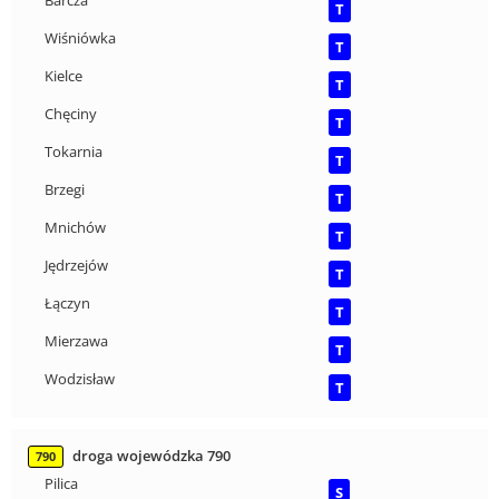
Barcza
T
Wiśniówka
T
Kielce
T
Chęciny
T
Tokarnia
T
Brzegi
T
Mnichów
T
Jędrzejów
T
Łączyn
T
Mierzawa
T
Wodzisław
T
droga wojewódzka 790
790
Pilica
S