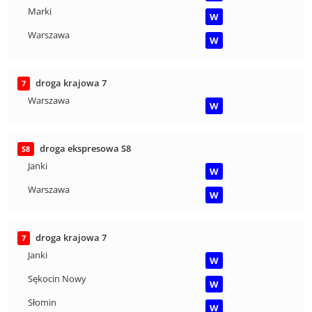
Marki
W
Warszawa
W
droga krajowa 7
7
Warszawa
W
droga ekspresowa S8
S8
Janki
W
Warszawa
W
droga krajowa 7
7
Janki
W
Sękocin Nowy
W
Słomin
W