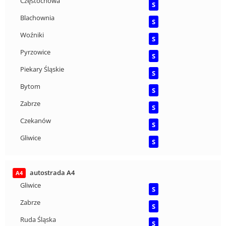
Częstochowa
S
Blachownia
S
Woźniki
S
Pyrzowice
S
Piekary Śląskie
S
Bytom
S
Zabrze
S
Czekanów
S
Gliwice
S
autostrada A4
A4
Gliwice
S
Zabrze
S
Ruda Śląska
S