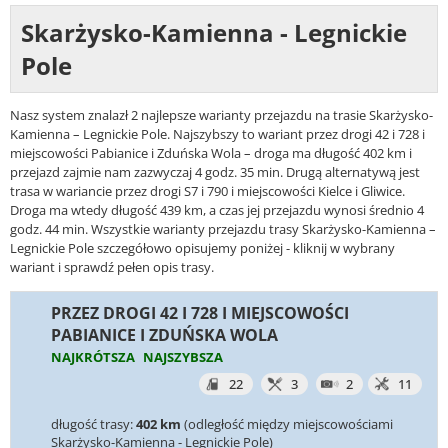
Skarżysko-Kamienna - Legnickie
Pole
Nasz system znalazł 2 najlepsze warianty przejazdu na trasie Skarżysko-
Kamienna – Legnickie Pole. Najszybszy to wariant przez drogi 42 i 728 i
miejscowości Pabianice i Zduńska Wola – droga ma długość 402 km i
przejazd zajmie nam zazwyczaj 4 godz. 35 min. Drugą alternatywą jest
trasa w wariancie przez drogi S7 i 790 i miejscowości Kielce i Gliwice.
Droga ma wtedy długość 439 km, a czas jej przejazdu wynosi średnio 4
godz. 44 min. Wszystkie warianty przejazdu trasy Skarżysko-Kamienna –
Legnickie Pole szczegółowo opisujemy poniżej - kliknij w wybrany
wariant i sprawdź pełen opis trasy.
PRZEZ DROGI 42 I 728 I MIEJSCOWOŚCI
PABIANICE I ZDUŃSKA WOLA
NAJKRÓTSZA
NAJSZYBSZA
22
3
2
11
długość trasy:
402 km
(odległość między miejscowościami
Skarżysko-Kamienna - Legnickie Pole)