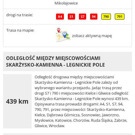
Mikołajowice
drogi na trasie:
A4
S1
S7
94
790
791
Trasa na mapie:
zobacz aktywną mapę
ODLEGŁOŚĆ MIĘDZY MIEJSCOWOŚCIAMI
SKARŻYSKO-KAMIENNA - LEGNICKIE POLE
Odległość drogowa między miejscowościami
Skarżysko-Kamienna - Legnickie Pole zależy od
wybranego wariantu przejazdu. Jadąc trasą przez
drogi S7 i 790 i miejscowości Kielce i Gliwice odległość
Skarżysko-Kamienna - Legnickie Pole wynosi 439 km.
439 km
Opisywana trasa prowadzi drogami: A4, S1, S7, 94,
790, 791, przez miejscowości: Skarżysko-Kamienna,
Kielce, Dąbrowa Górnicza, Sosnowiec, Jaworzno,
Mysłowice, Katowice, Chorzów, Ruda Śląska, Zabrze,
Gliwice, Wrocław.