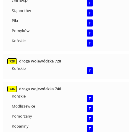
Odrowąż
T
Stąporków
T
Piła
T
Pomyków
T
Końskie
T
droga wojewódzka 728
728
Końskie
T
droga wojewódzka 746
746
Końskie
T
Modliszewice
T
Pomorzany
T
Kopaniny
T