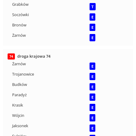
Grabków
T
Soczówki
E
Bronów
E
Żarnów
E
droga krajowa 74
74
Żarnów
E
Trojanowice
E
Budków
E
Paradyż
E
Krasik
E
Wójcin
E
Jaksonek
E
Sulejów