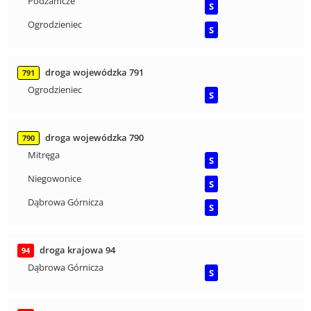
Podzamcze
S
Ogrodzieniec
S
droga wojewódzka 791
791
Ogrodzieniec
S
droga wojewódzka 790
790
Mitręga
S
Niegowonice
S
Dąbrowa Górnicza
S
droga krajowa 94
94
Dąbrowa Górnicza
S