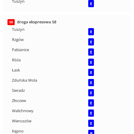
Tuszyn
E
droga ekspresowa S8
S8
Tuszyn
E
Rzgów
E
Pabianice
E
Róża
E
Łask
E
Zduńska Wola
E
Sieradz
E
Złoczew
E
Walichnowy
E
Wieruszów
E
Kępno
P