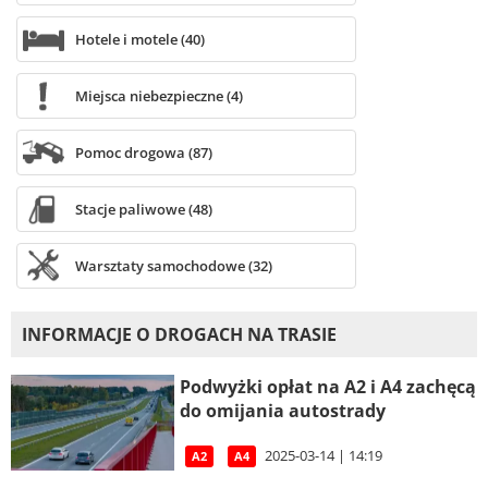
Hotele i motele (40)
Miejsca niebezpieczne (4)
Pomoc drogowa (87)
Stacje paliwowe (48)
Warsztaty samochodowe (32)
INFORMACJE O DROGACH NA TRASIE
Podwyżki opłat na A2 i A4 zachęcą
do omijania autostrady
2025-03-14 | 14:19
A2
A4