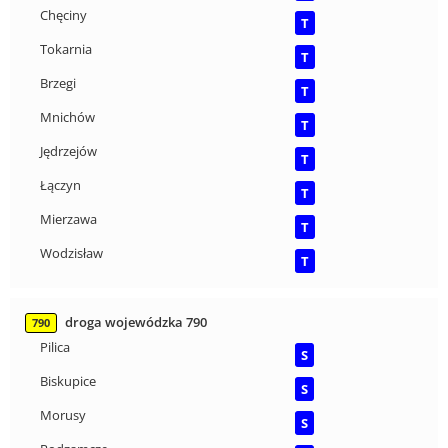
Chęciny
T
Tokarnia
T
Brzegi
T
Mnichów
T
Jędrzejów
T
Łączyn
T
Mierzawa
T
Wodzisław
T
droga wojewódzka 790
790
Pilica
S
Biskupice
S
Morusy
S