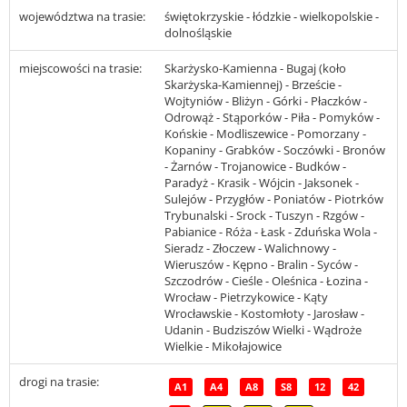
województwa na trasie:
świętokrzyskie - łódzkie - wielkopolskie -
dolnośląskie
miejscowości na trasie:
Skarżysko-Kamienna - Bugaj (koło
Skarżyska-Kamiennej) - Brzeście -
Wojtyniów - Bliżyn - Górki - Płaczków -
Odrowąż - Stąporków - Piła - Pomyków -
Końskie - Modliszewice - Pomorzany -
Kopaniny - Grabków - Soczówki - Bronów
- Żarnów - Trojanowice - Budków -
Paradyż - Krasik - Wójcin - Jaksonek -
Sulejów - Przygłów - Poniatów - Piotrków
Trybunalski - Srock - Tuszyn - Rzgów -
Pabianice - Róża - Łask - Zduńska Wola -
Sieradz - Złoczew - Walichnowy -
Wieruszów - Kępno - Bralin - Syców -
Szczodrów - Cieśle - Oleśnica - Łozina -
Wrocław - Pietrzykowice - Kąty
Wrocławskie - Kostomłoty - Jarosław -
Udanin - Budziszów Wielki - Wądroże
Wielkie - Mikołajowice
drogi na trasie:
A1
A4
A8
S8
12
42