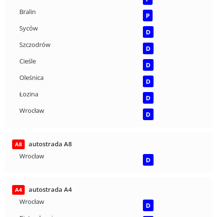
Bralin
P
Syców
D
Szczodrów
D
Cieśle
D
Oleśnica
D
Łozina
D
Wrocław
D
autostrada A8
A8
Wrocław
D
autostrada A4
A4
Wrocław
D