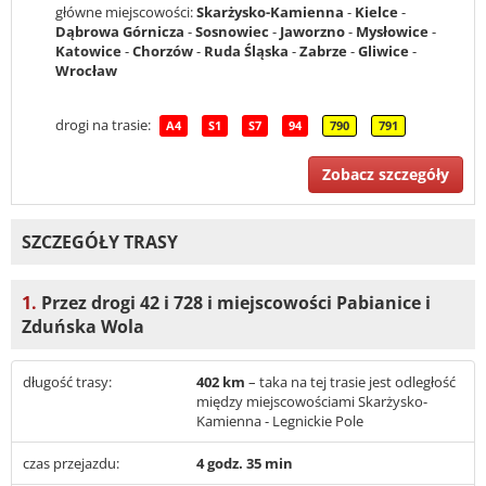
główne miejscowości:
Skarżysko-Kamienna
-
Kielce
-
Dąbrowa Górnicza
-
Sosnowiec
-
Jaworzno
-
Mysłowice
-
Katowice
-
Chorzów
-
Ruda Śląska
-
Zabrze
-
Gliwice
-
Wrocław
drogi na trasie:
A4
S1
S7
94
790
791
Zobacz szczegóły
SZCZEGÓŁY TRASY
1.
Przez drogi 42 i 728 i miejscowości Pabianice i
Zduńska Wola
długość trasy:
402 km
– taka na tej trasie jest odległość
między miejscowościami Skarżysko-
Kamienna - Legnickie Pole
czas przejazdu:
4 godz. 35 min