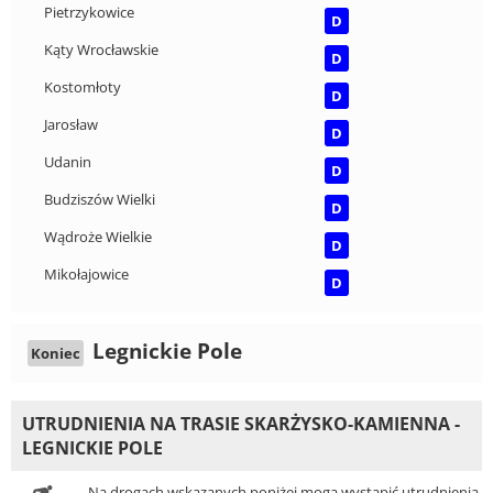
Pietrzykowice
D
Kąty Wrocławskie
D
Kostomłoty
D
Jarosław
D
Udanin
D
Budziszów Wielki
D
Wądroże Wielkie
D
Mikołajowice
D
Legnickie Pole
Koniec
UTRUDNIENIA NA TRASIE SKARŻYSKO-KAMIENNA -
LEGNICKIE POLE
Na drogach wskazanych poniżej mogą wystąpić utrudnienia