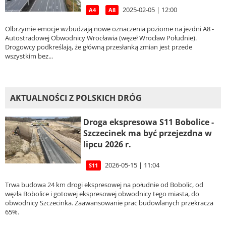
2025-02-05 | 12:00
A4
A8
Olbrzymie emocje wzbudzają nowe oznaczenia poziome na jezdni A8 -
Autostradowej Obwodnicy Wrocławia (węzeł Wrocław Południe).
Drogowcy podkreślają, że główną przesłanką zmian jest przede
wszystkim bez...
AKTUALNOŚCI Z POLSKICH DRÓG
Droga ekspresowa S11 Bobolice -
Szczecinek ma być przejezdna w
lipcu 2026 r.
2026-05-15 | 11:04
S11
Trwa budowa 24 km drogi ekspresowej na południe od Bobolic, od
węzła Bobolice i gotowej ekspresowej obwodnicy tego miasta, do
obwodnicy Szczecinka. Zaawansowanie prac budowlanych przekracza
65%.