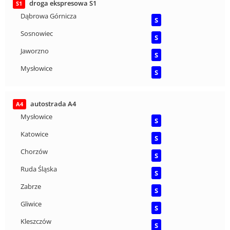
droga ekspresowa S1
S1
Dąbrowa Górnicza
S
Sosnowiec
S
Jaworzno
S
Mysłowice
S
autostrada A4
A4
Mysłowice
S
Katowice
S
Chorzów
S
Ruda Śląska
S
Zabrze
S
Gliwice
S
Kleszczów
S