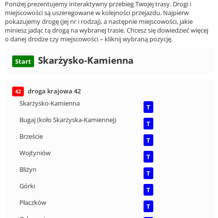
Poniżej prezentujemy interaktywny przebieg Twojej trasy. Drogi i
miejscowości są uszeregowane w kolejności przejazdu. Najpierw
pokazujemy drogę (jej nr i rodzaj), a następnie miejscowości, jakie
miniesz jadąc tą drogą na wybranej trasie. Chcesz się dowiedzieć więcej
o danej drodze czy miejscowości – kliknij wybraną pozycję.
Skarżysko-Kamienna
Start
droga krajowa 42
42
Skarżysko-Kamienna
T
Bugaj (koło Skarżyska-Kamiennej)
T
Brzeście
T
Wojtyniów
T
Bliżyn
T
Górki
T
Płaczków
T