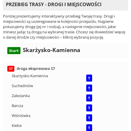
PRZEBIEG TRASY - DROGI I MIEJSCOWOŚCI
Poniżej prezentujemy interaktywny przebieg Twojej trasy. Drogi i
miejscowości są uszeregowane w kolejności przejazdu. Najpierw
pokazujemy drogę (jej nr i rodzaj), a następnie miejscowości, jakie
miniesz jadąc tą drogą na wybranej trasie. Chcesz się dowiedzieć więcej
o danej drodze czy miejscowości – kliknij wybraną pozycję.
Skarżysko-Kamienna
Start
droga ekspresowa S7
S7
Skarżysko-Kamienna
T
Suchedniów
T
Zalezianka
T
Barcza
T
Wiśniówka
T
Kielce
T