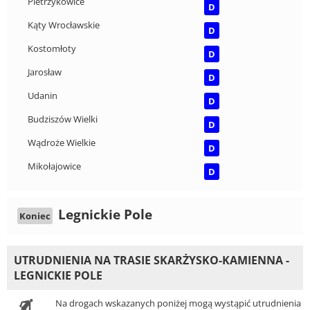
Pietrzykowice
D
Kąty Wrocławskie
D
Kostomłoty
D
Jarosław
D
Udanin
D
Budziszów Wielki
D
Wądroże Wielkie
D
Mikołajowice
D
Legnickie Pole
Koniec
UTRUDNIENIA NA TRASIE SKARŻYSKO-KAMIENNA -
LEGNICKIE POLE
Na drogach wskazanych poniżej mogą wystąpić utrudnienia