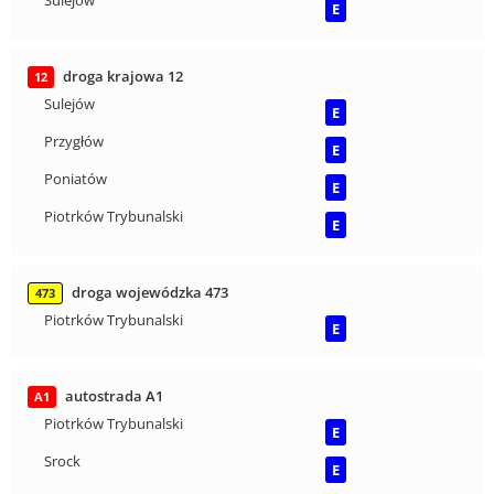
E
droga krajowa 12
12
Sulejów
E
Przygłów
E
Poniatów
E
Piotrków Trybunalski
E
droga wojewódzka 473
473
Piotrków Trybunalski
E
autostrada A1
A1
Piotrków Trybunalski
E
Srock
E