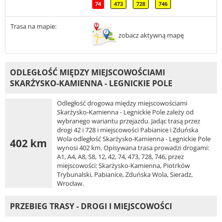
74
473
728
746
Trasa na mapie:
zobacz aktywną mapę
ODLEGŁOŚĆ MIĘDZY MIEJSCOWOŚCIAMI
SKARŻYSKO-KAMIENNA - LEGNICKIE POLE
Odległość drogowa między miejscowościami
Skarżysko-Kamienna - Legnickie Pole zależy od
wybranego wariantu przejazdu. Jadąc trasą przez
drogi 42 i 728 i miejscowości Pabianice i Zduńska
Wola odległość Skarżysko-Kamienna - Legnickie Pole
402 km
wynosi 402 km. Opisywana trasa prowadzi drogami:
A1, A4, A8, S8, 12, 42, 74, 473, 728, 746, przez
miejscowości: Skarżysko-Kamienna, Piotrków
Trybunalski, Pabianice, Zduńska Wola, Sieradz,
Wrocław.
PRZEBIEG TRASY - DROGI I MIEJSCOWOŚCI