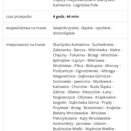
Kamienna - Legnickie Pole
czas przejazdu:
4 godz. 44 min
województwa na trasie:
świętokrzyskie - śląskie - opolskie -
dolnośląskie
miejscowości na trasie:
Skarżysko-Kamienna - Suchedniów -
Zalezianka - Barcza - Wiśniówka - Kielce -
Chęciny - Tokarnia - Brzegi - Mnichów -
Jędrzejów - Łączyn - Mierzawa -
Wodzisław - Pilica - Biskupice - Morusy -
Podzamcze - Ogrodzieniec - Mitręga -
Niegowonice - Dąbrowa Górnicza -
Sosnowiec - Jaworzno - Mysłowice -
Katowice - Chorzów - Ruda Śląska -
Zabrze - Gliwice - Kleszczów - Łany -
Nogowczyce - Olszowa - Krapkowice -
Gogolin - Dąbrówka Górna - Prądy -
Przylesie - Brzeg - Brzezimierz - Krajków -
Bielany Wrocławskie - Wrocław -
Pietrzykowice - Kąty Wrocławskie -
Kostomłoty - Jarosław - Udanin -
Budziszów Wielki - Wądroże Wielkie -