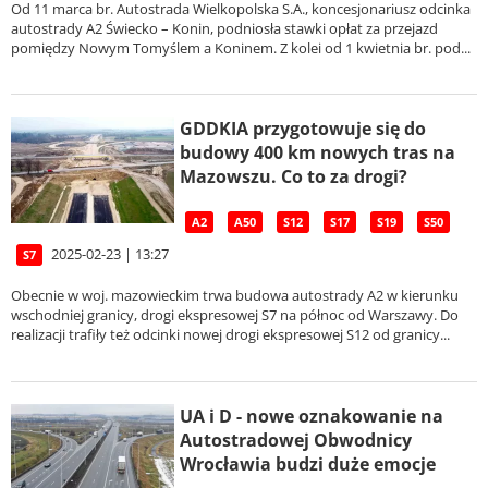
Od 11 marca br. Autostrada Wielkopolska S.A., koncesjonariusz odcinka
autostrady A2 Świecko – Konin, podniosła stawki opłat za przejazd
pomiędzy Nowym Tomyślem a Koninem. Z kolei od 1 kwietnia br. pod...
GDDKIA przygotowuje się do
budowy 400 km nowych tras na
Mazowszu. Co to za drogi?
A2
A50
S12
S17
S19
S50
2025-02-23 | 13:27
S7
Obecnie w woj. mazowieckim trwa budowa autostrady A2 w kierunku
wschodniej granicy, drogi ekspresowej S7 na północ od Warszawy. Do
realizacji trafiły też odcinki nowej drogi ekspresowej S12 od granicy...
UA i D - nowe oznakowanie na
Autostradowej Obwodnicy
Wrocławia budzi duże emocje