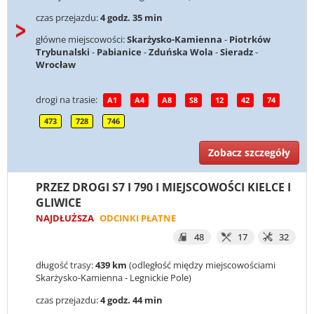
czas przejazdu:
4 godz. 35 min
główne miejscowości:
Skarżysko-Kamienna
-
Piotrków
Trybunalski
-
Pabianice
-
Zduńska Wola
-
Sieradz
-
Wrocław
drogi na trasie:
A1
A4
A8
S8
12
42
74
473
728
746
Zobacz szczegóły
PRZEZ DROGI S7 I 790 I MIEJSCOWOŚCI KIELCE I
GLIWICE
NAJDŁUŻSZA
ODCINKI PŁATNE
48
17
32
długość trasy:
439 km
(odległość między miejscowościami
Skarżysko-Kamienna - Legnickie Pole)
czas przejazdu:
4 godz. 44 min