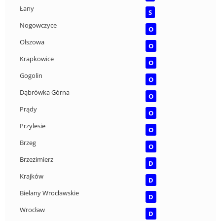
Łany
S
Nogowczyce
O
Olszowa
O
Krapkowice
O
Gogolin
O
Dąbrówka Górna
O
Prądy
O
Przylesie
O
Brzeg
O
Brzezimierz
D
Krajków
D
Bielany Wrocławskie
D
Wrocław
D