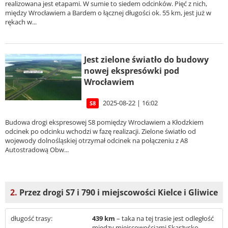
realizowana jest etapami. W sumie to siedem odcinków. Pięć z nich,
między Wrocławiem a Bardem o łącznej długości ok. 55 km, jest już w
rękach w...
Jest zielone światło do budowy
nowej ekspresówki pod
Wrocławiem
2025-08-22 | 16:02
S8
Budowa drogi ekspresowej S8 pomiędzy Wrocławiem a Kłodzkiem
odcinek po odcinku wchodzi w fazę realizacji. Zielone światło od
wojewody dolnośląskiej otrzymał odcinek na połączeniu z A8
Autostradową Obw...
2.
Przez drogi S7 i 790 i miejscowości Kielce i Gliwice
długość trasy:
439 km
– taka na tej trasie jest odległość
między miejscowościami Skarżysko-