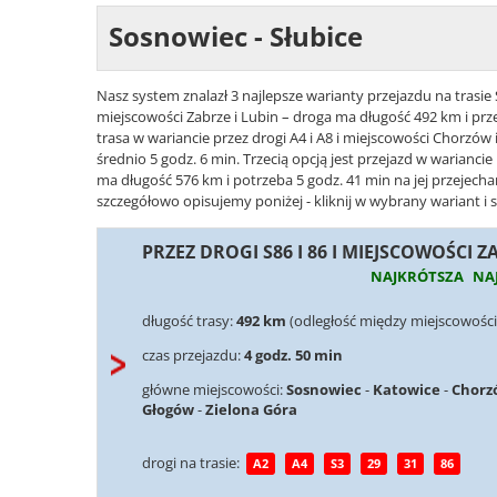
Sosnowiec - Słubice
Nasz system znalazł 3 najlepsze warianty przejazdu na trasie 
miejscowości Zabrze i Lubin – droga ma długość 492 km i prz
trasa w wariancie przez drogi A4 i A8 i miejscowości Chorzów
średnio 5 godz. 6 min. Trzecią opcją jest przejazd w wariancie
ma długość 576 km i potrzeba 5 godz. 41 min na jej przejecha
szczegółowo opisujemy poniżej - kliknij w wybrany wariant i 
PRZEZ DROGI S86 I 86 I MIEJSCOWOŚCI Z
NAJKRÓTSZA
NA
długość trasy:
492 km
(odległość między miejscowości
czas przejazdu:
4 godz. 50 min
główne miejscowości:
Sosnowiec
-
Katowice
-
Chorz
Głogów
-
Zielona Góra
drogi na trasie:
A2
A4
S3
29
31
86