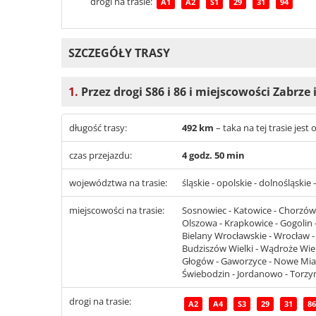
drogi na trasie:
A1
A2
S1
29
31
94
SZCZEGÓŁY TRASY
1.
Przez drogi S86 i 86 i miejscowości Zabrze 
długość trasy:
492 km
– taka na tej trasie jes
czas przejazdu:
4 godz. 50 min
województwa na trasie:
śląskie - opolskie - dolnośląskie 
miejscowości na trasie:
Sosnowiec - Katowice - Chorzów -
Olszowa - Krapkowice - Gogolin -
Bielany Wrocławskie - Wrocław - 
Budziszów Wielki - Wądroże Wielk
Głogów - Gaworzyce - Nowe Miast
Świebodzin - Jordanowo - Torzym
drogi na trasie:
A2
A4
S3
29
31
86