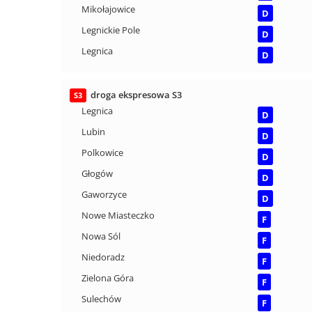
Mikołajowice
D
Legnickie Pole
D
Legnica
D
droga ekspresowa S3
S3
Legnica
D
Lubin
D
Polkowice
D
Głogów
D
Gaworzyce
D
Nowe Miasteczko
F
Nowa Sól
F
Niedoradz
F
Zielona Góra
F
Sulechów
F