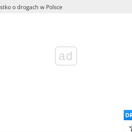
stko o drogach w Polsce
ad
DR