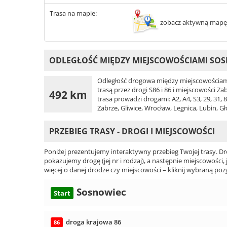
Trasa na mapie:
zobacz aktywną mapę
ODLEGŁOŚĆ MIĘDZY MIEJSCOWOŚCIAMI SOSN
Odległość drogowa między miejscowościami
trasą przez drogi S86 i 86 i miejscowości Z
492 km
trasa prowadzi drogami: A2, A4, S3, 29, 31,
Zabrze, Gliwice, Wrocław, Legnica, Lubin, G
PRZEBIEG TRASY - DROGI I MIEJSCOWOŚCI
Poniżej prezentujemy interaktywny przebieg Twojej trasy. Dr
pokazujemy drogę (jej nr i rodzaj), a następnie miejscowości, 
więcej o danej drodze czy miejscowości – kliknij wybraną pozy
Sosnowiec
Start
droga krajowa 86
86