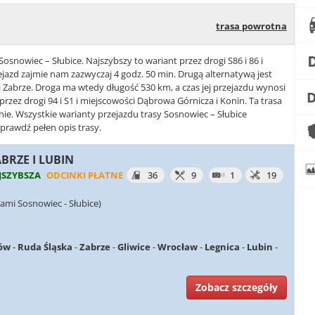
trasa powrotna
Sosnowiec – Słubice. Najszybszy to wariant przez drogi S86 i 86 i
ejazd zajmie nam zazwyczaj 4 godz. 50 min. Drugą alternatywą jest
 i Zabrze. Droga ma wtedy długość 530 km, a czas jej przejazdu wynosi
 przez drogi 94 i S1 i miejscowości Dąbrowa Górnicza i Konin. Ta trasa
nie. Wszystkie warianty przejazdu trasy Sosnowiec – Słubice
sprawdź pełen opis trasy.
ABRZE I LUBIN
JSZYBSZA
ODCINKI PŁATNE
36
9
1
19
ami Sosnowiec - Słubice)
ów
-
Ruda Śląska
-
Zabrze
-
Gliwice
-
Wrocław
-
Legnica
-
Lubin
-
Zobacz szczegóły