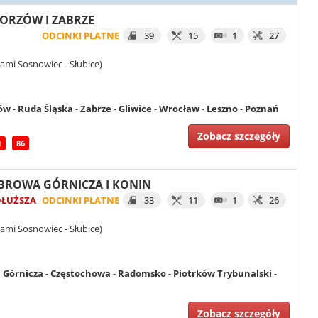
HORZÓW I ZABRZE
ODCINKI PŁATNE
39
15
1
27
ami Sosnowiec - Słubice)
ów
-
Ruda Śląska
-
Zabrze
-
Gliwice
-
Wrocław
-
Leszno
-
Poznań
Zobacz szczegóły
1
86
DĄBROWA GÓRNICZA I KONIN
DŁUŻSZA
ODCINKI PŁATNE
33
11
1
26
ami Sosnowiec - Słubice)
 Górnicza
-
Częstochowa
-
Radomsko
-
Piotrków Trybunalski
-
Zobacz szczegóły