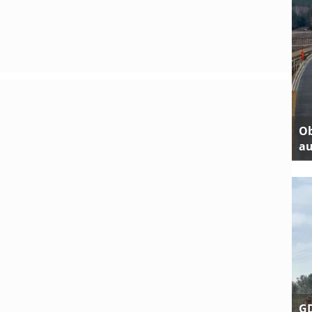
Ob
au
GD