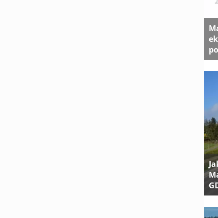
Ma
ek
po
Ja
Ma
G