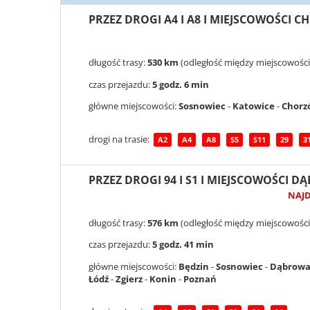
PRZEZ DROGI A4 I A8 I MIEJSCOWOŚCI C
długość trasy:
530 km
(odległość między miejscowości
czas przejazdu:
5 godz. 6 min
główne miejscowości:
Sosnowiec
-
Katowice
-
Chorz
drogi na trasie:
A2
A4
A8
S5
S11
29
3
PRZEZ DROGI 94 I S1 I MIEJSCOWOŚCI 
NAJ
długość trasy:
576 km
(odległość między miejscowości
czas przejazdu:
5 godz. 41 min
główne miejscowości:
Będzin
-
Sosnowiec
-
Dąbrowa
Łódź
-
Zgierz
-
Konin
-
Poznań