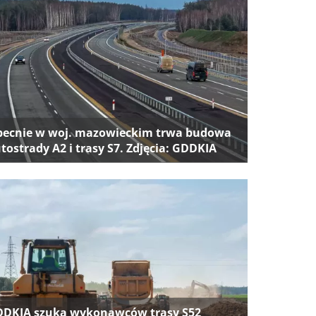
ecnie w woj. mazowieckim trwa budowa
tostrady A2 i trasy S7. Zdjęcia: GDDKIA
DKIA szuka wykonawców trasy S52