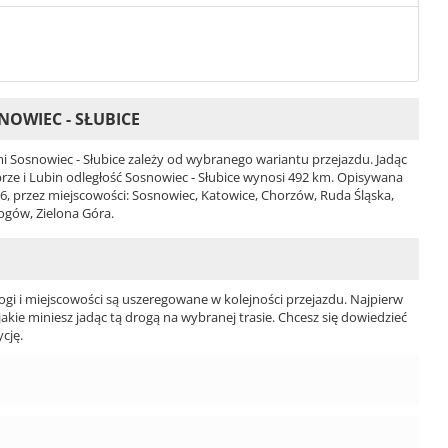
OWIEC - SŁUBICE
 Sosnowiec - Słubice zależy od wybranego wariantu przejazdu. Jadąc
abrze i Lubin odległość Sosnowiec - Słubice wynosi 492 km. Opisywana
 86, przez miejscowości: Sosnowiec, Katowice, Chorzów, Ruda Śląska,
łogów, Zielona Góra.
ogi i miejscowości są uszeregowane w kolejności przejazdu. Najpierw
jakie miniesz jadąc tą drogą na wybranej trasie. Chcesz się dowiedzieć
cję.