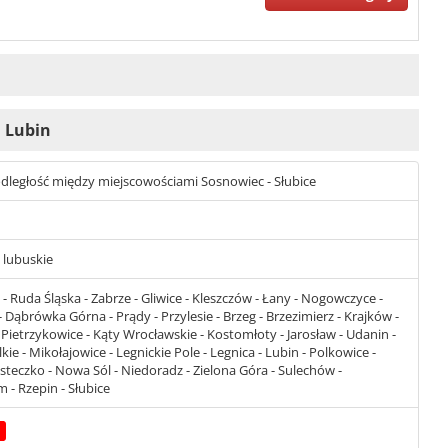
i Lubin
t odległość między miejscowościami Sosnowiec - Słubice
- lubuskie
 Ruda Śląska - Zabrze - Gliwice - Kleszczów - Łany - Nogowczyce -
 Dąbrówka Górna - Prądy - Przylesie - Brzeg - Brzezimierz - Krajków -
Pietrzykowice - Kąty Wrocławskie - Kostomłoty - Jarosław - Udanin -
ie - Mikołajowice - Legnickie Pole - Legnica - Lubin - Polkowice -
eczko - Nowa Sól - Niedoradz - Zielona Góra - Sulechów -
 - Rzepin - Słubice