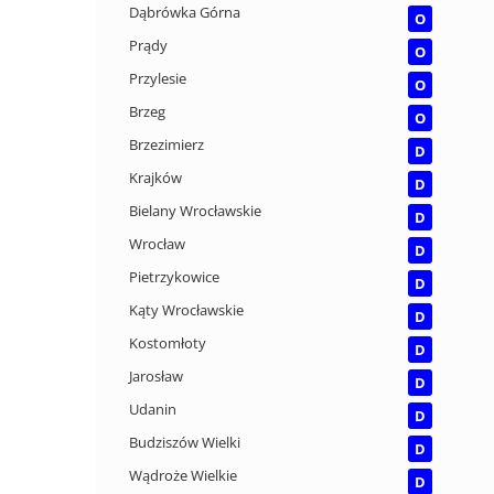
Dąbrówka Górna
O
Prądy
O
Przylesie
O
Brzeg
O
Brzezimierz
D
Krajków
D
Bielany Wrocławskie
D
Wrocław
D
Pietrzykowice
D
Kąty Wrocławskie
D
Kostomłoty
D
Jarosław
D
Udanin
D
Budziszów Wielki
D
Wądroże Wielkie
D