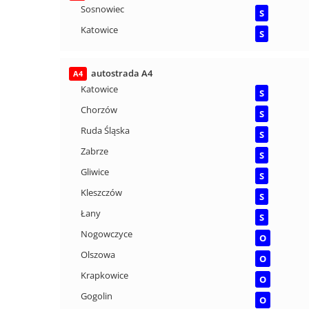
Sosnowiec
S
Katowice
S
autostrada A4
A4
Katowice
S
Chorzów
S
Ruda Śląska
S
Zabrze
S
Gliwice
S
Kleszczów
S
Łany
S
Nogowczyce
O
Olszowa
O
Krapkowice
O
Gogolin
O