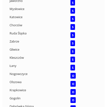
Jaworzno
S
Mysłowice
S
Katowice
S
Chorzów
S
Ruda Śląska
S
Zabrze
S
Gliwice
S
Kleszczów
S
Łany
S
Nogowczyce
O
Olszowa
O
Krapkowice
O
Gogolin
O
Dąbrówka Górna