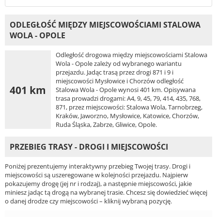
ODLEGŁOŚĆ MIĘDZY MIEJSCOWOŚCIAMI STALOWA
WOLA - OPOLE
Odległość drogowa między miejscowościami Stalowa
Wola - Opole zależy od wybranego wariantu
przejazdu. Jadąc trasą przez drogi 871 i 9 i
miejscowości Mysłowice i Chorzów odległość
401 km
Stalowa Wola - Opole wynosi 401 km. Opisywana
trasa prowadzi drogami: A4, 9, 45, 79, 414, 435, 768,
871, przez miejscowości: Stalowa Wola, Tarnobrzeg,
Kraków, Jaworzno, Mysłowice, Katowice, Chorzów,
Ruda Śląska, Zabrze, Gliwice, Opole.
PRZEBIEG TRASY - DROGI I MIEJSCOWOŚCI
Poniżej prezentujemy interaktywny przebieg Twojej trasy. Drogi i
miejscowości są uszeregowane w kolejności przejazdu. Najpierw
pokazujemy drogę (jej nr i rodzaj), a następnie miejscowości, jakie
miniesz jadąc tą drogą na wybranej trasie. Chcesz się dowiedzieć więcej
o danej drodze czy miejscowości – kliknij wybraną pozycję.