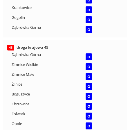
O
Krapkowice
O
Gogolin
O
Dąbrówka Górna
O
droga krajowa 45
45
Dąbrówka Górna
O
Zimnice Wielkie
O
Zimnice Małe
O
Źlinice
O
Boguszyce
O
Chrzowice
O
Folwark
O
Opole
O