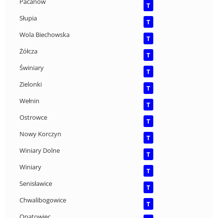
Pacanów
T
Słupia
T
Wola Biechowska
T
Żółcza
T
Świniary
T
Zielonki
T
Wełnin
T
Ostrowce
T
Nowy Korczyn
T
Winiary Dolne
T
Winiary
T
Senisławice
T
Chwalibogowice
T
Opatowiec