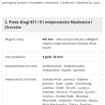
pomiędzy Nowym Tomyślem a Koninem. Z kolei od 1 kwietnia br. pod...
2.
Przez drogi 871 i 9 i miejscowości Mysłowice i
Chorzów
długość trasy:
401 km
– taka na tej trasie jest odległość
między miejscowościami Stalowa Wola -
Opole
czas przejazdu:
4 godz. 56 min
województwa na trasie:
podkarpackie - świętokrzyskie -
małopolskie - śląskie - opolskie
miejscowości na trasie:
Stalowa Wola - Jamnica - Grębów -
Jeziorko - Stale - Łążek - Tarnobrzeg -
Zawidza - Osiek - Strużki - Luszyca -
Połaniec - Ruszcza - Przeczów - Łyczba -
Łubnice - Orzelec Mały - Beszowa -
Zborówek - Książnice - Pacanów - Słupia -
Wola Biechowska - Żółcza - Świniary -