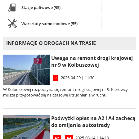
Stacje paliwowe (95)
Warsztaty samochodowe (55)
INFORMACJE O DROGACH NA TRASIE
Uwaga na remont drogi krajowej
nr 9 w Kolbuszowej
2026-04-29 | 11:30
9
W Kolbuszowej rozpoczyna się remont drogi krajowej nr 9. Kierowcy
muszą przygotować się na czasowe utrudnienia w ruchu.
Podwyżki opłat na A2 i A4 zachęcą
do omijania autostrady
2025-03-14 | 14:19
A2
A4