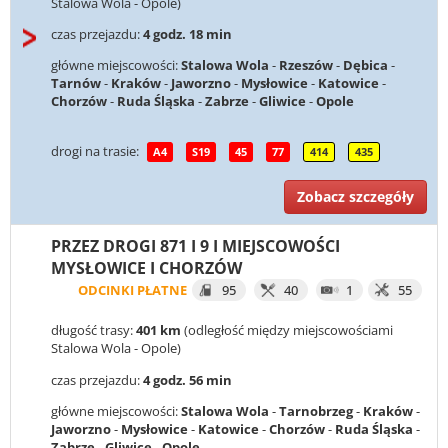
Stalowa Wola - Opole)
czas przejazdu:
4 godz. 18 min
główne miejscowości:
Stalowa Wola
-
Rzeszów
-
Dębica
-
Tarnów
-
Kraków
-
Jaworzno
-
Mysłowice
-
Katowice
-
Chorzów
-
Ruda Śląska
-
Zabrze
-
Gliwice
-
Opole
drogi na trasie:
A4
S19
45
77
414
435
Zobacz szczegóły
PRZEZ DROGI 871 I 9 I MIEJSCOWOŚCI
MYSŁOWICE I CHORZÓW
ODCINKI PŁATNE
95
40
1
55
długość trasy:
401 km
(odległość między miejscowościami
Stalowa Wola - Opole)
czas przejazdu:
4 godz. 56 min
główne miejscowości:
Stalowa Wola
-
Tarnobrzeg
-
Kraków
-
Jaworzno
-
Mysłowice
-
Katowice
-
Chorzów
-
Ruda Śląska
-
Zabrze
-
Gliwice
-
Opole