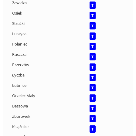
Zawidza
T
Osiek
T
Strużki
T
Luszyca
T
Połaniec
T
Ruszcza
T
Przeczów
T
Łyczba
T
Łubnice
T
Orzelec Mały
T
Beszowa
T
Zborówek
T
Książnice
T