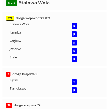
Stalowa Wola
Start
droga wojewódzka 871
871
Stalowa Wola
R
Jamnica
R
Grębów
R
Jeziorko
R
Stale
R
droga krajowa 9
9
Łążek
T
Tarnobrzeg
R
droga krajowa 79
79