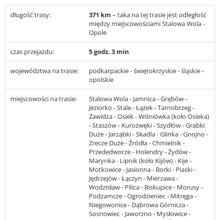
długość trasy:
371 km
– taka na tej trasie jest odległość
między miejscowościami Stalowa Wola -
Opole
czas przejazdu:
5 godz. 3 min
województwa na trasie:
podkarpackie - świętokrzyskie - śląskie -
opolskie
miejscowości na trasie:
Stalowa Wola - Jamnica - Grębów -
Jeziorko - Stale - Łążek - Tarnobrzeg -
Zawidza - Osiek - Wiśniówka (koło Osieka)
- Staszów - Kurozwęki - Szydłów - Grabki
Duże - Jarząbki - Skadla - Glinka - Gnojno -
Zrecze Duże - Źródła - Chmielnik -
Przededworze - Holendry - Żydów -
Marynka - Lipnik (koło Kijów) - Kije -
Motkowice - Jasionna - Borki - Piaski -
Jędrzejów - Łączyn - Mierzawa -
Wodzisław - Pilica - Biskupice - Morusy -
Podzamcze - Ogrodzieniec - Mitręga -
Niegowonice - Dąbrowa Górnicza -
Sosnowiec - Jaworzno - Mysłowice -