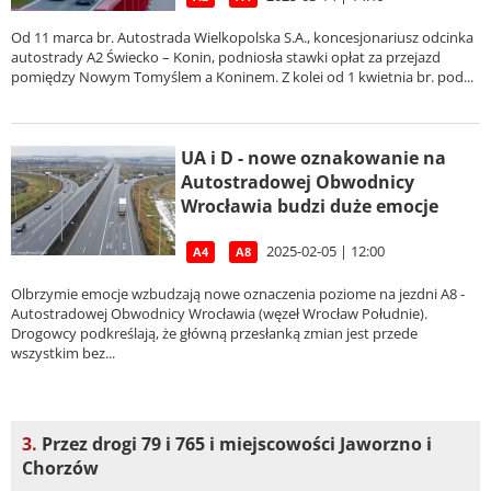
Od 11 marca br. Autostrada Wielkopolska S.A., koncesjonariusz odcinka
autostrady A2 Świecko – Konin, podniosła stawki opłat za przejazd
pomiędzy Nowym Tomyślem a Koninem. Z kolei od 1 kwietnia br. pod...
UA i D - nowe oznakowanie na
Autostradowej Obwodnicy
Wrocławia budzi duże emocje
2025-02-05 | 12:00
A4
A8
Olbrzymie emocje wzbudzają nowe oznaczenia poziome na jezdni A8 -
Autostradowej Obwodnicy Wrocławia (węzeł Wrocław Południe).
Drogowcy podkreślają, że główną przesłanką zmian jest przede
wszystkim bez...
3.
Przez drogi 79 i 765 i miejscowości Jaworzno i
Chorzów