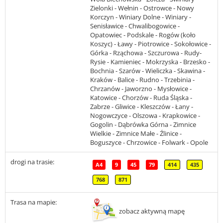
Zielonki - Wełnin - Ostrowce - Nowy
Korczyn - Winiary Dolne - Winiary -
Senisławice - Chwalibogowice -
Opatowiec - Podskale - Rogów (koło
Koszyc) - Ławy - Piotrowice - Sokołowice -
Górka - Rząchowa - Szczurowa - Rudy-
Rysie - Kamieniec - Mokrzyska - Brzesko -
Bochnia - Szarów - Wieliczka - Skawina -
Kraków - Balice - Rudno - Trzebinia -
Chrzanów - Jaworzno - Mysłowice -
Katowice - Chorzów - Ruda Śląska -
Zabrze - Gliwice - Kleszczów - Łany -
Nogowczyce - Olszowa - Krapkowice -
Gogolin - Dąbrówka Górna - Zimnice
Wielkie - Zimnice Małe - Źlinice -
Boguszyce - Chrzowice - Folwark - Opole
drogi na trasie:
A4
9
45
79
414
435
768
871
Trasa na mapie:
zobacz aktywną mapę