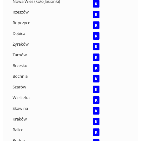
Nowa Wieś (koło Jasionki)
R
Rzeszów
R
Ropczyce
R
Dębica
R
Żyraków
R
Tarnów
K
Brzesko
K
Bochnia
K
Szarów
K
Wieliczka
K
Skawina
K
Kraków
K
Balice
K
Rudno