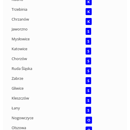
K
Trzebinia
K
Chrzanów
K
Jaworzno
S
Mysłowice
S
Katowice
S
Chorzów
S
Ruda Śląska
S
Zabrze
S
Gliwice
S
Kleszczów
S
Łany
S
Nogowczyce
O
Olszowa