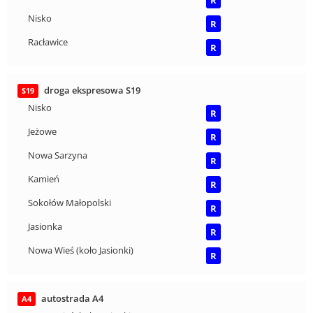
R
Nisko
R
Racławice
R
droga ekspresowa S19
S19
Nisko
R
Jeżowe
R
Nowa Sarzyna
R
Kamień
R
Sokołów Małopolski
R
Jasionka
R
Nowa Wieś (koło Jasionki)
R
autostrada A4
A4