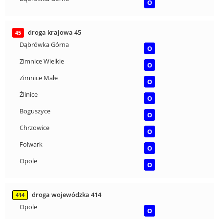
O
droga krajowa 45
45
Dąbrówka Górna
O
Zimnice Wielkie
O
Zimnice Małe
O
Źlinice
O
Boguszyce
O
Chrzowice
O
Folwark
O
Opole
O
droga wojewódzka 414
414
Opole
O