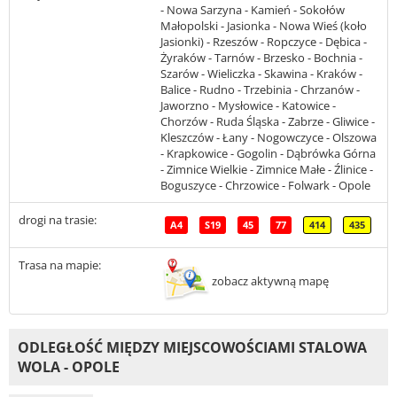
- Nowa Sarzyna - Kamień - Sokołów
Małopolski - Jasionka - Nowa Wieś (koło
Jasionki) - Rzeszów - Ropczyce - Dębica -
Żyraków - Tarnów - Brzesko - Bochnia -
Szarów - Wieliczka - Skawina - Kraków -
Balice - Rudno - Trzebinia - Chrzanów -
Jaworzno - Mysłowice - Katowice -
Chorzów - Ruda Śląska - Zabrze - Gliwice -
Kleszczów - Łany - Nogowczyce - Olszowa
- Krapkowice - Gogolin - Dąbrówka Górna
- Zimnice Wielkie - Zimnice Małe - Źlinice -
Boguszyce - Chrzowice - Folwark - Opole
drogi na trasie:
A4
S19
45
77
414
435
Trasa na mapie:
zobacz aktywną mapę
ODLEGŁOŚĆ MIĘDZY MIEJSCOWOŚCIAMI STALOWA
WOLA - OPOLE