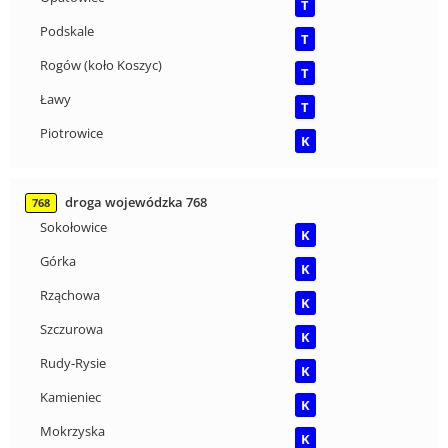
T
Podskale
T
Rogów (koło Koszyc)
T
Ławy
T
Piotrowice
K
droga wojewódzka 768
768
Sokołowice
K
Górka
K
Rząchowa
K
Szczurowa
K
Rudy-Rysie
K
Kamieniec
K
Mokrzyska
K