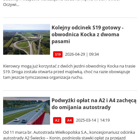
Oczywi...
Kolejny odcinek S19 gotowy -
obwodnica Kocka z dwoma
pasami
2026-04-29 | 09:34
S19
Kierowcy mogą już korzystać z dwóch jezdni obwodnicy Kocka na trasie
S19. Droga została otwarta przed majówką, choć na razie obowiązuje
tam jeszcze tymczasowa organizacja ruchu.
Podwyżki opłat na A2 i A4 zachęcą
do omijania autostrady
2025-03-14 | 14:19
A2
A4
Od 11 marca br. Autostrada Wielkopolska S.A., koncesjonariusz odcinka
autostrady A2 Świecko – Konin, podniosła stawki opłat za przejazd