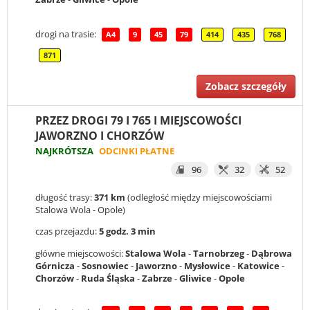
drogi na trasie:
A4
9
45
79
414
435
768
871
Zobacz szczegóły
PRZEZ DROGI 79 I 765 I MIEJSCOWOŚCI
JAWORZNO I CHORZÓW
NAJKRÓTSZA
ODCINKI PŁATNE
96
32
52
długość trasy:
371 km
(odległość między miejscowościami
Stalowa Wola - Opole)
czas przejazdu:
5 godz. 3 min
główne miejscowości:
Stalowa Wola
-
Tarnobrzeg
-
Dąbrowa
Górnicza
-
Sosnowiec
-
Jaworzno
-
Mysłowice
-
Katowice
-
Chorzów
-
Ruda Śląska
-
Zabrze
-
Gliwice
-
Opole