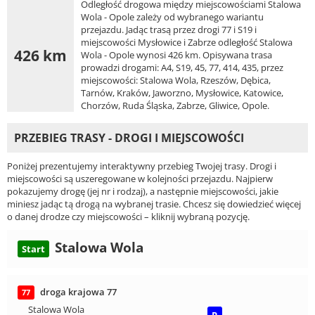
Odległość drogowa między miejscowościami Stalowa
Wola - Opole zależy od wybranego wariantu
przejazdu. Jadąc trasą przez drogi 77 i S19 i
miejscowości Mysłowice i Zabrze odległość Stalowa
426 km
Wola - Opole wynosi 426 km. Opisywana trasa
prowadzi drogami: A4, S19, 45, 77, 414, 435, przez
miejscowości: Stalowa Wola, Rzeszów, Dębica,
Tarnów, Kraków, Jaworzno, Mysłowice, Katowice,
Chorzów, Ruda Śląska, Zabrze, Gliwice, Opole.
PRZEBIEG TRASY - DROGI I MIEJSCOWOŚCI
Poniżej prezentujemy interaktywny przebieg Twojej trasy. Drogi i
miejscowości są uszeregowane w kolejności przejazdu. Najpierw
pokazujemy drogę (jej nr i rodzaj), a następnie miejscowości, jakie
miniesz jadąc tą drogą na wybranej trasie. Chcesz się dowiedzieć więcej
o danej drodze czy miejscowości – kliknij wybraną pozycję.
Stalowa Wola
Start
droga krajowa 77
77
Stalowa Wola