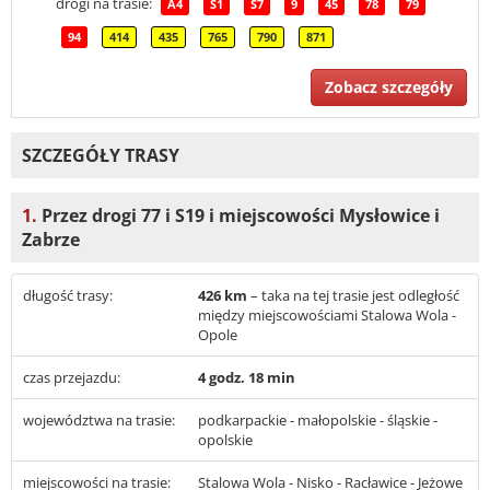
drogi na trasie:
A4
S1
S7
9
45
78
79
94
414
435
765
790
871
Zobacz szczegóły
SZCZEGÓŁY TRASY
1.
Przez drogi 77 i S19 i miejscowości Mysłowice i
Zabrze
długość trasy:
426 km
– taka na tej trasie jest odległość
między miejscowościami Stalowa Wola -
Opole
czas przejazdu:
4 godz. 18 min
województwa na trasie:
podkarpackie - małopolskie - śląskie -
opolskie
miejscowości na trasie:
Stalowa Wola - Nisko - Racławice - Jeżowe