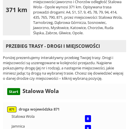
miejscowości Jaworzno i Chorzów odległość Stalowa
Wola - Opole wynosi 371 km. Opisywana trasa
371 km
prowadzi drogami: A4, S1, S7, 9, 45, 78, 79, 94, 414,
435, 765, 790, 871, przez miejscowości: Stalowa Wola,
Tarnobrzeg, Dąbrowa Górnicza, Sosnowiec,
Jaworzno, Mysłowice, Katowice, Chorzów, Ruda
Śląska, Zabrze, Gliwice, Opole.
PRZEBIEG TRASY - DROGI I MIEJSCOWOŚCI
Poniżej prezentujemy interaktywny przebieg Twojej trasy. Drogi i
miejscowości są uszeregowane w kolejności przejazdu. Najpierw
pokazujemy drogę (jej nr i rodzaj), a następnie miejscowości, jakie
miniesz jadąc tą drogą na wybranej trasie. Chcesz się dowiedzieć więcej
o danej drodze czy miejscowości – kliknij wybraną pozycję.
Stalowa Wola
Start
droga wojewódzka 871
871
Stalowa Wola
R
Jamnica
R