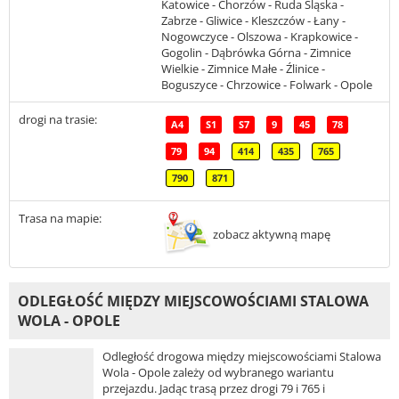
Katowice - Chorzów - Ruda Śląska -
Zabrze - Gliwice - Kleszczów - Łany -
Nogowczyce - Olszowa - Krapkowice -
Gogolin - Dąbrówka Górna - Zimnice
Wielkie - Zimnice Małe - Źlinice -
Boguszyce - Chrzowice - Folwark - Opole
drogi na trasie:
A4
S1
S7
9
45
78
79
94
414
435
765
790
871
Trasa na mapie:
zobacz aktywną mapę
ODLEGŁOŚĆ MIĘDZY MIEJSCOWOŚCIAMI STALOWA
WOLA - OPOLE
Odległość drogowa między miejscowościami Stalowa
Wola - Opole zależy od wybranego wariantu
przejazdu. Jadąc trasą przez drogi 79 i 765 i