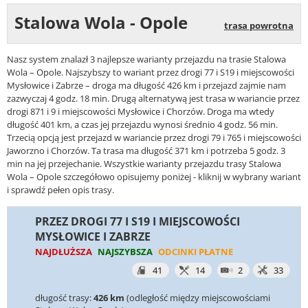
Stalowa Wola - Opole
trasa powrotna
Nasz system znalazł 3 najlepsze warianty przejazdu na trasie Stalowa
Wola – Opole. Najszybszy to wariant przez drogi 77 i S19 i miejscowości
Mysłowice i Zabrze – droga ma długość 426 km i przejazd zajmie nam
zazwyczaj 4 godz. 18 min. Drugą alternatywą jest trasa w wariancie przez
drogi 871 i 9 i miejscowości Mysłowice i Chorzów. Droga ma wtedy
długość 401 km, a czas jej przejazdu wynosi średnio 4 godz. 56 min.
Trzecią opcją jest przejazd w wariancie przez drogi 79 i 765 i miejscowości
Jaworzno i Chorzów. Ta trasa ma długość 371 km i potrzeba 5 godz. 3
min na jej przejechanie. Wszystkie warianty przejazdu trasy Stalowa
Wola – Opole szczegółowo opisujemy poniżej - kliknij w wybrany wariant
i sprawdź pełen opis trasy.
PRZEZ DROGI 77 I S19 I MIEJSCOWOŚCI
MYSŁOWICE I ZABRZE
NAJDŁUŻSZA
NAJSZYBSZA
ODCINKI PŁATNE
41
14
2
33
długość trasy:
426 km
(odległość między miejscowościami