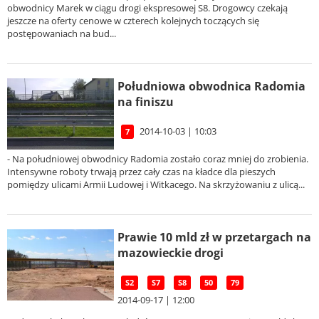
obwodnicy Marek w ciągu drogi ekspresowej S8. Drogowcy czekają
jeszcze na oferty cenowe w czterech kolejnych toczących się
postępowaniach na bud...
Południowa obwodnica Radomia
na finiszu
2014-10-03 | 10:03
7
- Na południowej obwodnicy Radomia zostało coraz mniej do zrobienia.
Intensywne roboty trwają przez cały czas na kładce dla pieszych
pomiędzy ulicami Armii Ludowej i Witkacego. Na skrzyżowaniu z ulicą...
Prawie 10 mld zł w przetargach na
mazowieckie drogi
S2
S7
S8
50
79
2014-09-17 | 12:00