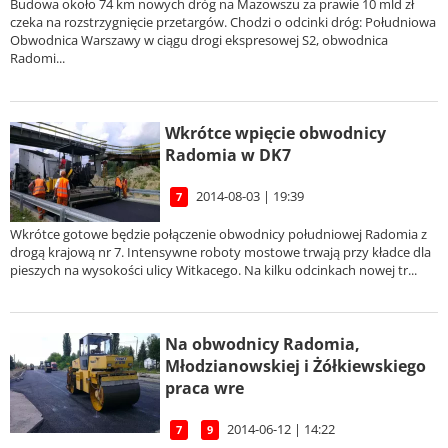
Budowa około 74 km nowych dróg na Mazowszu za prawie 10 mld zł
czeka na rozstrzygnięcie przetargów. Chodzi o odcinki dróg: Południowa
Obwodnica Warszawy w ciągu drogi ekspresowej S2, obwodnica
Radomi...
Wkrótce wpięcie obwodnicy
Radomia w DK7
2014-08-03 | 19:39
7
Wkrótce gotowe będzie połączenie obwodnicy południowej Radomia z
drogą krajową nr 7. Intensywne roboty mostowe trwają przy kładce dla
pieszych na wysokości ulicy Witkacego. Na kilku odcinkach nowej tr...
Na obwodnicy Radomia,
Młodzianowskiej i Żółkiewskiego
praca wre
2014-06-12 | 14:22
7
9