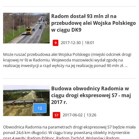
Radom dostał 93 mln zł na
przebudowę alei Wojska Polskiego
w ciągu DK9
2017-12-30 | 18:01
9
Może ruszać przebudowa alei Wojska Polskiego (miejski odcinek drogi
krajowej nr 9) w Radomiu. Wojewoda mazowiecki wydał zgodę na
realizację inwestycji a rząd wyłoży na jej realizację ponad 90 mln zł. ...
Budowa obwodnicy Radomia w
ciągu drogi ekspresowej S7 - maj
2017 r.
12
2017-06-02 | 13:26
S7
Obwodnica Radomia na parametrach drogi ekspresowej S7 będzie miała
ponad 24,6 km długości. W ciągu trasy powstaną obiekty inżynierskie
oraz 4 węzły: Radom Północ, Radom Zachód, Wolanów i Radom