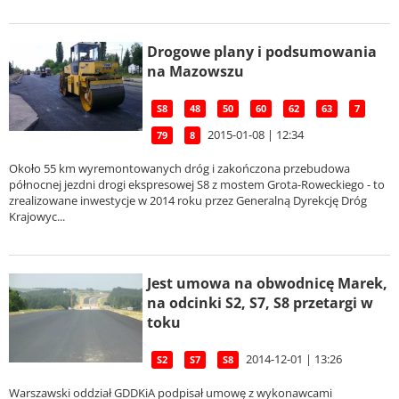
Drogowe plany i podsumowania
na Mazowszu
S8
48
50
60
62
63
7
2015-01-08 | 12:34
79
8
Około 55 km wyremontowanych dróg i zakończona przebudowa
północnej jezdni drogi ekspresowej S8 z mostem Grota-Roweckiego - to
zrealizowane inwestycje w 2014 roku przez Generalną Dyrekcję Dróg
Krajowyc...
Jest umowa na obwodnicę Marek,
na odcinki S2, S7, S8 przetargi w
toku
2014-12-01 | 13:26
S2
S7
S8
Warszawski oddział GDDKiA podpisał umowę z wykonawcami