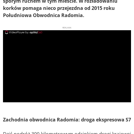
sporym ruchem w tym mieście. W rozładowaniu
korków pomaga nieco przejezdna od 2015 roku
Południowa Obwodnica Radomia.
REKLAMA
ad
Zachodnia obwodnica Radomia: droga ekspresowa S7
Dziś podróż 300-kilometrowym odcinkiem drogi krajowej