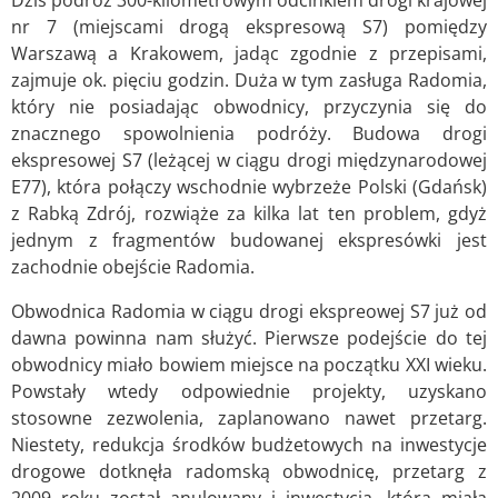
nr 7 (miejscami drogą ekspresową S7) pomiędzy
Warszawą a Krakowem, jadąc zgodnie z przepisami,
zajmuje ok. pięciu godzin. Duża w tym zasługa Radomia,
który nie posiadając obwodnicy, przyczynia się do
znacznego spowolnienia podróży. Budowa drogi
ekspresowej S7 (leżącej w ciągu drogi międzynarodowej
E77), która połączy wschodnie wybrzeże Polski (Gdańsk)
z Rabką Zdrój, rozwiąże za kilka lat ten problem, gdyż
jednym z fragmentów budowanej ekspresówki jest
zachodnie obejście Radomia.
Obwodnica Radomia w ciągu drogi ekspreowej S7 już od
dawna powinna nam służyć. Pierwsze podejście do tej
obwodnicy miało bowiem miejsce na początku XXI wieku.
Powstały wtedy odpowiednie projekty, uzyskano
stosowne zezwolenia, zaplanowano nawet przetarg.
Niestety, redukcja środków budżetowych na inwestycje
drogowe dotknęła radomską obwodnicę, przetarg z
2009 roku został anulowany i inwestycja, która miała