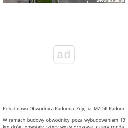
ad
Południowa Obwodnica Radomia. Zdjęcia: MZDiK Radom
W ramach budowy obwodnicy, poza wybudowaniem 13
km dróg, powstały cztery węzły drogowe, cztery ronda,