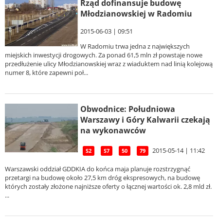
Rząd dofinansuje budowę
Młodzianowskiej w Radomiu
2015-06-03 | 09:51
W Radomiu trwa jedna z największych
miejskich inwestycji drogowych. Za ponad 61,5 mln zł powstaje nowe
przedłużenie ulicy Młodzianowskiej wraz z wiaduktem nad linią kolejową
numer 8, które zapewni poł...
Obwodnice: Południowa
Warszawy i Góry Kalwarii czekają
na wykonawców
2015-05-14 | 11:42
S2
S7
50
79
Warszawski oddział GDDKIA do końca maja planuje rozstrzygnąć
przetargi na budowę około 27,5 km dróg ekspresowych, na budowę
których zostały złożone najniższe oferty o łącznej wartości ok. 2,8 mld zł.
...