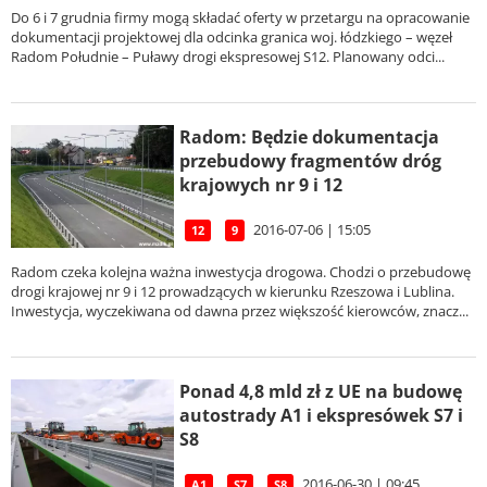
Do 6 i 7 grudnia firmy mogą składać oferty w przetargu na opracowanie
dokumentacji projektowej dla odcinka granica woj. łódzkiego – węzeł
Radom Południe – Puławy drogi ekspresowej S12. Planowany odci...
Radom: Będzie dokumentacja
przebudowy fragmentów dróg
krajowych nr 9 i 12
2016-07-06 | 15:05
12
9
Radom czeka kolejna ważna inwestycja drogowa. Chodzi o przebudowę
drogi krajowej nr 9 i 12 prowadzących w kierunku Rzeszowa i Lublina.
Inwestycja, wyczekiwana od dawna przez większość kierowców, znacz...
Ponad 4,8 mld zł z UE na budowę
autostrady A1 i ekspresówek S7 i
S8
2016-06-30 | 09:45
A1
S7
S8