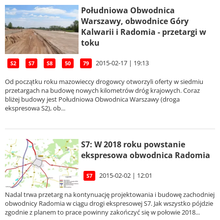
Południowa Obwodnica
Warszawy, obwodnice Góry
Kalwarii i Radomia - przetargi w
toku
2015-02-17 | 19:13
S2
S7
S8
50
79
Od początku roku mazowieccy drogowcy otworzyli oferty w siedmiu
przetargach na budowę nowych kilometrów dróg krajowych. Coraz
bliżej budowy jest Południowa Obwodnica Warszawy (droga
ekspresowa S2), ob...
S7: W 2018 roku powstanie
ekspresowa obwodnica Radomia
2015-02-02 | 12:01
S7
Nadal trwa przetarg na kontynuację projektowania i budowę zachodniej
obwodnicy Radomia w ciągu drogi ekspresowej S7. Jak wszystko pójdzie
zgodnie z planem to prace powinny zakończyć się w połowie 2018...