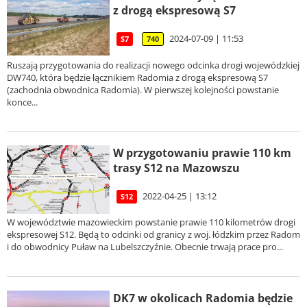
z drogą ekspresową S7
2024-07-09 | 11:53
S7
740
Ruszają przygotowania do realizacji nowego odcinka drogi wojewódzkiej
DW740, która będzie łącznikiem Radomia z drogą ekspresową S7
(zachodnia obwodnica Radomia). W pierwszej kolejności powstanie
konce...
W przygotowaniu prawie 110 km
trasy S12 na Mazowszu
2022-04-25 | 13:12
S12
W województwie mazowieckim powstanie prawie 110 kilometrów drogi
ekspresowej S12. Będą to odcinki od granicy z woj. łódzkim przez Radom
i do obwodnicy Puław na Lubelszczyźnie. Obecnie trwają prace pro...
DK7 w okolicach Radomia będzie