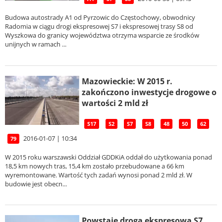
Budowa autostrady A1 od Pyrzowic do Częstochowy, obwodnicy
Radomia w ciągu drogi ekspresowej S7 i ekspresowej trasy S8 od
Wyszkowa do granicy województwa otrzyma wsparcie ze środków
unijnych w ramach ...
Mazowieckie: W 2015 r.
zakończono inwestycje drogowe o
wartości 2 mld zł
S17
S2
S7
S8
48
50
62
2016-01-07 | 10:34
79
W 2015 roku warszawski Oddział GDDKiA oddał do użytkowania ponad
18,5 km nowych tras, 15,4 km zostało przebudowane a 66 km
wyremontowane. Wartość tych zadań wynosi ponad 2 mld zł. W
budowie jest obecn...
Powstaje droga ekspresowa S7