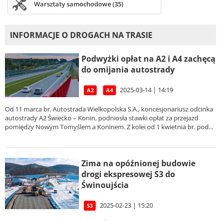
Warsztaty samochodowe (35)
INFORMACJE O DROGACH NA TRASIE
Podwyżki opłat na A2 i A4 zachęcą
do omijania autostrady
2025-03-14 | 14:19
A2
A4
Od 11 marca br. Autostrada Wielkopolska S.A., koncesjonariusz odcinka
autostrady A2 Świecko – Konin, podniosła stawki opłat za przejazd
pomiędzy Nowym Tomyślem a Koninem. Z kolei od 1 kwietnia br. pod...
Zima na opóźnionej budowie
drogi ekspresowej S3 do
Świnoujścia
2025-02-23 | 15:20
S3