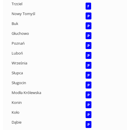
Trzciel
F
Nowy Tomyśl
P
Buk
P
Głuchowo
P
Poznań
P
Luboń
P
Września
P
Słupca
P
Sługocin
P
Modła Królewska
P
Konin
P
Koło
P
Dąbie
P