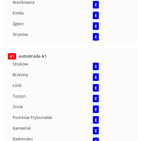
Wartkowice
E
Emilia
E
Zgierz
E
Stryków
E
autostrada A1
A1
Stryków
E
Brzeziny
E
Łódź
E
Tuszyn
E
Srock
E
Piotrków Trybunalski
E
Kamieńsk
E
Radomsko