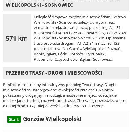
WIELKOPOLSKI - SOSNOWIEC
Odległość drogowa między miejscowościami Gorzów
Wielkopolski - Sosnowiec zależy od wybranego
wariantu przejazdu. Jadąc trasą przez drogi A1 i S1 i
miejscowości Konin i Częstochowa odległość Gorzów
571 km
Wielkopolski - Sosnowiec wynosi 571 km. Opisywana
trasa prowadzi drogami: A1, A2, S1, S3, 22, 86, 132,
przez miejscowości: Gorzów Wielkopolski, Poznań,
Konin, Zgierz, Łódź, Piotrków Trybunalski,
Radomsko, Częstochowa, Będzin, Sosnowiec.
PRZEBIEG TRASY - DROGI I MIEJSCOWOŚCI
Poniżej prezentujemy interaktywny przebieg Twojej trasy. Drogi i
miejscowości są uszeregowane w kolejności przejazdu. Najpierw
pokazujemy drogę (jej nr i rodzaj), a następnie miejscowości, jakie
miniesz jadąc tą drogą na wybranej trasie. Chcesz się dowiedzieć więcej
o danej drodze czy miejscowości – kliknij wybraną pozycję.
Gorzów Wielkopolski
Start