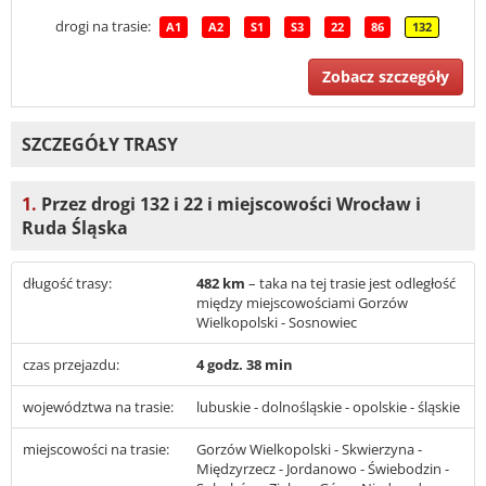
drogi na trasie:
A1
A2
S1
S3
22
86
132
Zobacz szczegóły
SZCZEGÓŁY TRASY
1.
Przez drogi 132 i 22 i miejscowości Wrocław i
Ruda Śląska
długość trasy:
482 km
– taka na tej trasie jest odległość
między miejscowościami Gorzów
Wielkopolski - Sosnowiec
czas przejazdu:
4 godz. 38 min
województwa na trasie:
lubuskie - dolnośląskie - opolskie - śląskie
miejscowości na trasie:
Gorzów Wielkopolski - Skwierzyna -
Międzyrzecz - Jordanowo - Świebodzin -