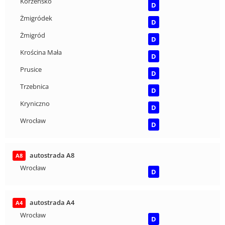
Korzeńsko
D
Żmigródek
D
Żmigród
D
Krościna Mała
D
Prusice
D
Trzebnica
D
Kryniczno
D
Wrocław
D
autostrada A8
A8
Wrocław
D
autostrada A4
A4
Wrocław
D