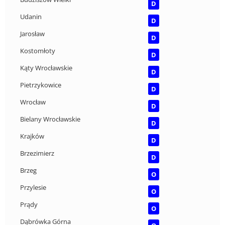
D
Udanin
D
Jarosław
D
Kostomłoty
D
Kąty Wrocławskie
D
Pietrzykowice
D
Wrocław
D
Bielany Wrocławskie
D
Krajków
D
Brzezimierz
D
Brzeg
O
Przylesie
O
Prądy
O
Dąbrówka Górna