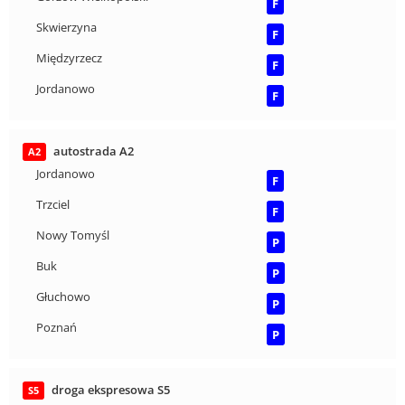
F
Skwierzyna
F
Międzyrzecz
F
Jordanowo
F
autostrada A2
A2
Jordanowo
F
Trzciel
F
Nowy Tomyśl
P
Buk
P
Głuchowo
P
Poznań
P
droga ekspresowa S5
S5