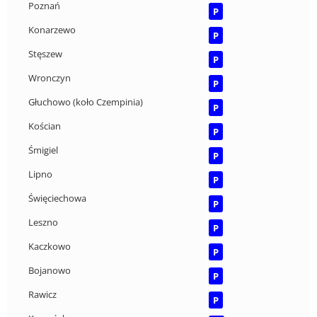
Poznań
P
Konarzewo
P
Stęszew
P
Wronczyn
P
Głuchowo (koło Czempinia)
P
Kościan
P
Śmigiel
P
Lipno
P
Święciechowa
P
Leszno
P
Kaczkowo
P
Bojanowo
P
Rawicz
P