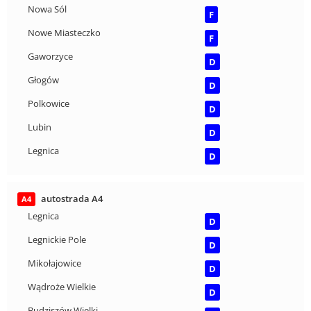
Nowa Sól
F
Nowe Miasteczko
F
Gaworzyce
D
Głogów
D
Polkowice
D
Lubin
D
Legnica
D
autostrada A4
A4
Legnica
D
Legnickie Pole
D
Mikołajowice
D
Wądroże Wielkie
D
Budziszów Wielki