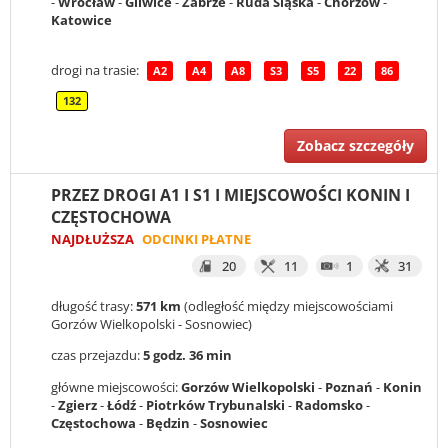
-
Wrocław
-
Gliwice
-
Zabrze
-
Ruda Śląska
-
Chorzów
-
Katowice
drogi na trasie:
A2
A4
A8
S3
S5
22
86
132
Zobacz szczegóły
PRZEZ DROGI A1 I S1 I MIEJSCOWOŚCI KONIN I
CZĘSTOCHOWA
NAJDŁUŻSZA
ODCINKI PŁATNE
20
11
1
31
długość trasy:
571 km
(odległość między miejscowościami
Gorzów Wielkopolski - Sosnowiec)
czas przejazdu:
5 godz. 36 min
główne miejscowości:
Gorzów Wielkopolski
-
Poznań
-
Konin
-
Zgierz
-
Łódź
-
Piotrków Trybunalski
-
Radomsko
-
Częstochowa
-
Będzin
-
Sosnowiec