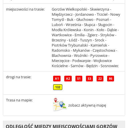
miejscowości na trasie:
Gorzów Wielkopolski - Skwierzyna -
Międzyrzecz - Jordanowo - Trzciel - Nowy
Tomyśl - Buk - Głuchowo - Poznań -
Luboń - Września - Słupca - Sługocin -
Modła Królewska - Konin - Koło - Dąbie -
Wartkowice - Emilia - Zgierz - Stryków -
Brzeziny - Łódź - Tuszyn - Srock -
Piotrków Trybunalski - Kamieńsk -
Radomsko - Mykanów - Częstochowa -
Blachownia - Woźniki - Pyrzowice -
Mierzęcice - Podwarpie - Wojkowice
Kościelne - Sarnów - Będzin - Sosnowiec
drogi na trasie:
A1
A2
S1
S3
22
86
132
Trasa na mapie:
zobacz aktywną mapę
ODLEGŁOŚĆ MIĘDZY MIEJSCOWOŚCIAMI GORZÓW