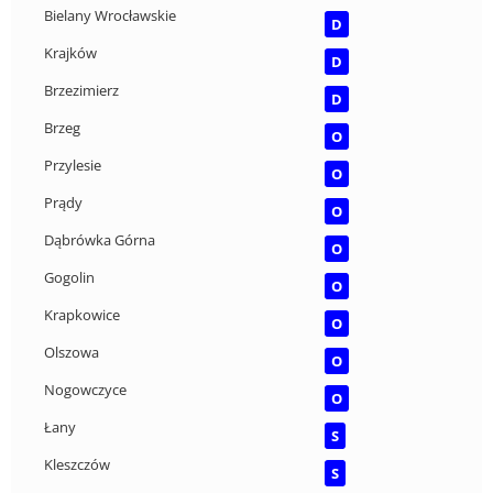
Bielany Wrocławskie
D
Krajków
D
Brzezimierz
D
Brzeg
O
Przylesie
O
Prądy
O
Dąbrówka Górna
O
Gogolin
O
Krapkowice
O
Olszowa
O
Nogowczyce
O
Łany
S
Kleszczów
S