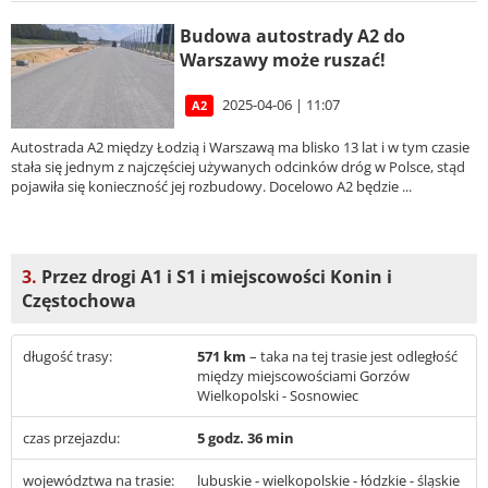
Budowa autostrady A2 do
Warszawy może ruszać!
2025-04-06 | 11:07
A2
Autostrada A2 między Łodzią i Warszawą ma blisko 13 lat i w tym czasie
stała się jednym z najczęściej używanych odcinków dróg w Polsce, stąd
pojawiła się konieczność jej rozbudowy. Docelowo A2 będzie ...
3.
Przez drogi A1 i S1 i miejscowości Konin i
Częstochowa
długość trasy:
571 km
– taka na tej trasie jest odległość
między miejscowościami Gorzów
Wielkopolski - Sosnowiec
czas przejazdu:
5 godz. 36 min
województwa na trasie:
lubuskie - wielkopolskie - łódzkie - śląskie