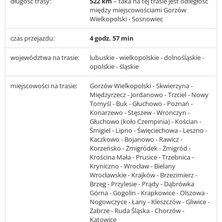
długość trasy:
522 km
– taka na tej trasie jest odległość
między miejscowościami Gorzów
Wielkopolski - Sosnowiec
czas przejazdu:
4 godz. 57 min
województwa na trasie:
lubuskie - wielkopolskie - dolnośląskie -
opolskie - śląskie
miejscowości na trasie:
Gorzów Wielkopolski - Skwierzyna -
Międzyrzecz - Jordanowo - Trzciel - Nowy
Tomyśl - Buk - Głuchowo - Poznań -
Konarzewo - Stęszew - Wronczyn -
Głuchowo (koło Czempinia) - Kościan -
Śmigiel - Lipno - Święciechowa - Leszno -
Kaczkowo - Bojanowo - Rawicz -
Korzeńsko - Żmigródek - Żmigród -
Krościna Mała - Prusice - Trzebnica -
Kryniczno - Wrocław - Bielany
Wrocławskie - Krajków - Brzezimierz -
Brzeg - Przylesie - Prądy - Dąbrówka
Górna - Gogolin - Krapkowice - Olszowa -
Nogowczyce - Łany - Kleszczów - Gliwice -
Zabrze - Ruda Śląska - Chorzów -
Katowice