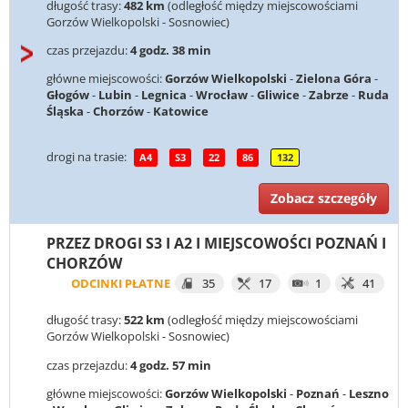
długość trasy:
482 km
(odległość między miejscowościami
Gorzów Wielkopolski - Sosnowiec)
czas przejazdu:
4 godz. 38 min
główne miejscowości:
Gorzów Wielkopolski
-
Zielona Góra
-
Głogów
-
Lubin
-
Legnica
-
Wrocław
-
Gliwice
-
Zabrze
-
Ruda
Śląska
-
Chorzów
-
Katowice
drogi na trasie:
A4
S3
22
86
132
Zobacz szczegóły
PRZEZ DROGI S3 I A2 I MIEJSCOWOŚCI POZNAŃ I
CHORZÓW
ODCINKI PŁATNE
35
17
1
41
długość trasy:
522 km
(odległość między miejscowościami
Gorzów Wielkopolski - Sosnowiec)
czas przejazdu:
4 godz. 57 min
główne miejscowości:
Gorzów Wielkopolski
-
Poznań
-
Leszno