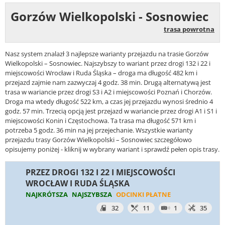
Gorzów Wielkopolski - Sosnowiec
trasa powrotna
Nasz system znalazł 3 najlepsze warianty przejazdu na trasie Gorzów
Wielkopolski – Sosnowiec. Najszybszy to wariant przez drogi 132 i 22 i
miejscowości Wrocław i Ruda Śląska – droga ma długość 482 km i
przejazd zajmie nam zazwyczaj 4 godz. 38 min. Drugą alternatywą jest
trasa w wariancie przez drogi S3 i A2 i miejscowości Poznań i Chorzów.
Droga ma wtedy długość 522 km, a czas jej przejazdu wynosi średnio 4
godz. 57 min. Trzecią opcją jest przejazd w wariancie przez drogi A1 i S1 i
miejscowości Konin i Częstochowa. Ta trasa ma długość 571 km i
potrzeba 5 godz. 36 min na jej przejechanie. Wszystkie warianty
przejazdu trasy Gorzów Wielkopolski – Sosnowiec szczegółowo
opisujemy poniżej - kliknij w wybrany wariant i sprawdź pełen opis trasy.
PRZEZ DROGI 132 I 22 I MIEJSCOWOŚCI
WROCŁAW I RUDA ŚLĄSKA
NAJKRÓTSZA
NAJSZYBSZA
ODCINKI PŁATNE
32
11
1
35