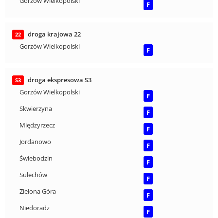
Gorzów Wielkopolski
F
droga krajowa 22
22
Gorzów Wielkopolski
F
droga ekspresowa S3
S3
Gorzów Wielkopolski
F
Skwierzyna
F
Międzyrzecz
F
Jordanowo
F
Świebodzin
F
Sulechów
F
Zielona Góra
F
Niedoradz
F