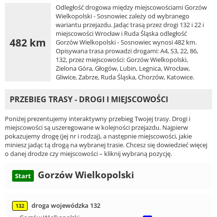
Odległość drogowa między miejscowościami Gorzów
Wielkopolski - Sosnowiec zależy od wybranego
wariantu przejazdu. Jadąc trasą przez drogi 132 i 22 i
miejscowości Wrocław i Ruda Śląska odległość
482 km
Gorzów Wielkopolski - Sosnowiec wynosi 482 km.
Opisywana trasa prowadzi drogami: A4, S3, 22, 86,
132, przez miejscowości: Gorzów Wielkopolski,
Zielona Góra, Głogów, Lubin, Legnica, Wrocław,
Gliwice, Zabrze, Ruda Śląska, Chorzów, Katowice.
PRZEBIEG TRASY - DROGI I MIEJSCOWOŚCI
Poniżej prezentujemy interaktywny przebieg Twojej trasy. Drogi i
miejscowości są uszeregowane w kolejności przejazdu. Najpierw
pokazujemy drogę (jej nr i rodzaj), a następnie miejscowości, jakie
miniesz jadąc tą drogą na wybranej trasie. Chcesz się dowiedzieć więcej
o danej drodze czy miejscowości – kliknij wybraną pozycję.
Gorzów Wielkopolski
Start
droga wojewódzka 132
132