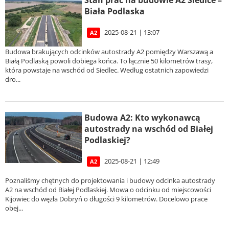
Stan prac na budowie A2 Siedlce –
Biała Podlaska
2025-08-21 | 13:07
A2
Budowa brakujących odcinków autostrady A2 pomiędzy Warszawą a
Białą Podlaską powoli dobiega końca. To łącznie 50 kilometrów trasy,
która powstaje na wschód od Siedlec. Według ostatnich zapowiedzi
dro...
Budowa A2: Kto wykonawcą
autostrady na wschód od Białej
Podlaskiej?
2025-08-21 | 12:49
A2
Poznaliśmy chętnych do projektowania i budowy odcinka autostrady
A2 na wschód od Białej Podlaskiej. Mowa o odcinku od miejscowości
Kijowiec do węzła Dobryń o długości 9 kilometrów. Docelowo prace
obej...