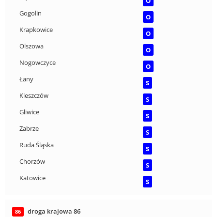
O
Gogolin
O
Krapkowice
O
Olszowa
O
Nogowczyce
O
Łany
S
Kleszczów
S
Gliwice
S
Zabrze
S
Ruda Śląska
S
Chorzów
S
Katowice
S
droga krajowa 86
86