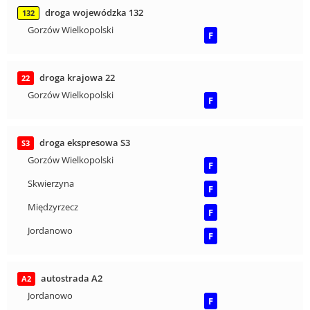
droga wojewódzka 132
132
Gorzów Wielkopolski
F
droga krajowa 22
22
Gorzów Wielkopolski
F
droga ekspresowa S3
S3
Gorzów Wielkopolski
F
Skwierzyna
F
Międzyrzecz
F
Jordanowo
F
autostrada A2
A2
Jordanowo
F