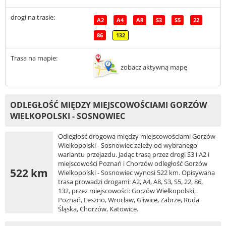
drogi na trasie:
A2
A4
A8
S3
S5
22
86
132
Trasa na mapie:
zobacz aktywną mapę
ODLEGŁOŚĆ MIĘDZY MIEJSCOWOŚCIAMI GORZÓW
WIELKOPOLSKI - SOSNOWIEC
Odległość drogowa między miejscowościami Gorzów
Wielkopolski - Sosnowiec zależy od wybranego
wariantu przejazdu. Jadąc trasą przez drogi S3 i A2 i
miejscowości Poznań i Chorzów odległość Gorzów
522 km
Wielkopolski - Sosnowiec wynosi 522 km. Opisywana
trasa prowadzi drogami: A2, A4, A8, S3, S5, 22, 86,
132, przez miejscowości: Gorzów Wielkopolski,
Poznań, Leszno, Wrocław, Gliwice, Zabrze, Ruda
Śląska, Chorzów, Katowice.