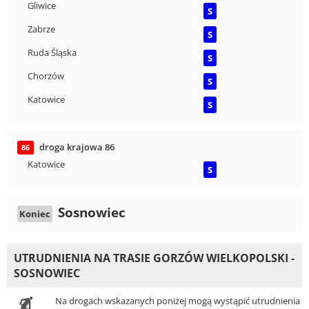
Gliwice
S
Zabrze
S
Ruda Śląska
S
Chorzów
S
Katowice
S
droga krajowa 86
86
Katowice
S
Sosnowiec
Koniec
UTRUDNIENIA NA TRASIE GORZÓW WIELKOPOLSKI -
SOSNOWIEC
Na drogach wskazanych poniżej mogą wystąpić utrudnienia