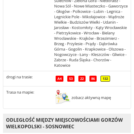
Sulechów - Zielona Góra - Niedoradz -
Nowa Sól - Nowe Miasteczko - Gaworzyce
- Głogów - Polkowice - Lubin - Legnica -
Legnickie Pole - Mikołajowice - Wądroże
Wielkie - Budziszów Wielki - Udanin -
Jarosław - Kostomłoty - Kąty Wrocławskie
- Pietrzykowice - Wrocław - Bielany
Wrocławskie - Krajków - Brzezimierz -
Brzeg - Przylesie - Prądy - Dąbrówka
Górna - Gogolin - Krapkowice - Olszowa -
Nogowczyce - Łany - Kleszczów - Gliwice -
Zabrze - Ruda Śląska - Chorzów -
Katowice
drogi na trasie:
A4
S3
22
86
132
Trasa na mapie:
zobacz aktywną mapę
ODLEGŁOŚĆ MIĘDZY MIEJSCOWOŚCIAMI GORZÓW
WIELKOPOLSKI - SOSNOWIEC