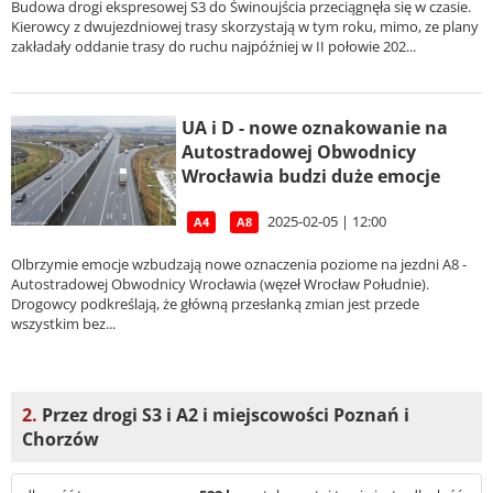
Budowa drogi ekspresowej S3 do Świnoujścia przeciągnęła się w czasie.
Kierowcy z dwujezdniowej trasy skorzystają w tym roku, mimo, ze plany
zakładały oddanie trasy do ruchu najpóźniej w II połowie 202...
UA i D - nowe oznakowanie na
Autostradowej Obwodnicy
Wrocławia budzi duże emocje
2025-02-05 | 12:00
A4
A8
Olbrzymie emocje wzbudzają nowe oznaczenia poziome na jezdni A8 -
Autostradowej Obwodnicy Wrocławia (węzeł Wrocław Południe).
Drogowcy podkreślają, że główną przesłanką zmian jest przede
wszystkim bez...
2.
Przez drogi S3 i A2 i miejscowości Poznań i
Chorzów