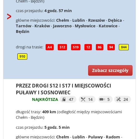
Chełm - Będzin)
czas przejazdu:
4 godz. 57 min
główne miejscowości:
Chełm
-
Lublin
-
Rzeszów
-
Dębica
-
Tarnów
-
Kraków
-
Jaworzno
-
Mysłowice
-
Katowice
-
Będzin
drogi na trasie:
A4
S12
S19
12
86
94
844
910
Zobacz szczegóły
PRZEZ DROGI S12 I S17 I MIEJSCOWOŚCI
PUŁAWY I SOSNOWIEC
NAJKRÓTSZA
47
14
5
24
długość trasy:
409 km
(odległość między miejscowościami
Chełm - Będzin)
czas przejazdu:
5 godz. 5 min
główne miejscowości:
Chełm
-
Lublin
-
Puławy
-
Radom
-