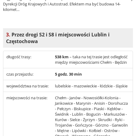
Dyrekcji Dróg Krajowych i Autostrad. Efektem ma być budowa 14-
kilomet...
3.
Przez drogi S2 i S8 i miejscowości Lublin i
Częstochowa
długość trasy:
538 km
– taka na tej trasie jest odległość
między miejscowościami Chełm - Będzin
czas przejazdu:
5 godz. 30 min
województwa na trasie:
lubelskie - mazowieckie - łódzkie - śląskie
miejscowości na trasie:
Chełm - Janów - Nowosiółki-Kolonia -
Jankowice - Marynin - Anisin - Dorohucza
- Pełczyn - Biskupice - Piaski - Kębłów -
Świdnik - Lublin - Bogucin - Markuszów -
Kurów - Sielce - Żyrzyn - Skrudki - Ryki -
Trojanów - Gończyce - Górzno - Garwolin
- Mętne - Lipówki - Kołbiel - Ostrów -