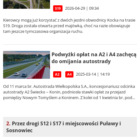
2026-04-29 | 09:34
S19
Kierowcy mogą już korzystać z dwóch jezdni obwodnicy Kocka na trasie
S19. Droga została otwarta przed majówką, choć na razie obowiązuje
tam jeszcze tymczasowa organizacja ruchu.
Podwyżki opłat na A2 i A4 zachęcą
do omijania autostrady
2025-03-14 | 14:19
A2
A4
Od 11 marca br. Autostrada Wielkopolska S.A., koncesjonariusz odcinka
autostrady A2 Świecko – Konin, podniosła stawki opłat za przejazd
pomiędzy Nowym Tomyślem a Koninem. Z kolei od 1 kwietnia br. pod...
2.
Przez drogi S12 i S17 i miejscowości Puławy i
Sosnowiec