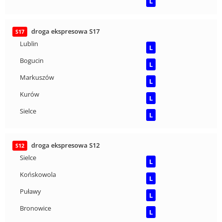
L
droga ekspresowa S17
S17
Lublin
L
Bogucin
L
Markuszów
L
Kurów
L
Sielce
L
droga ekspresowa S12
S12
Sielce
L
Końskowola
L
Puławy
L
Bronowice
L