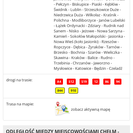
- Pełczyn - Biskupice - Piaski - Kębłów -
Świdnik - Lublin - Strzeszkowice Duże -
Niedrzwica Duża - Wilkołaz - Kraśnik -
Polichna - Modliborzyce - Janów Lubelski
- Łążek Ordynacki - Zdziary - Rudnik nad
Sanem - Nisko - Jeżowe - Nowa Sarzyna -
Kamień - Sokołów Małopolski - Jasionka -
Nowa Wieś (koło Jasionki) - Rzeszów -
Ropczyce - Dębica - Żyraków - Tarnów -
Brzesko - Bochnia - Szarów - Wieliczka -
Skawina - Kraków - Balice - Rudno -
Trzebinia - Chrzanów - Jaworzno -
Mysłowice - Katowice - Będzin - Czeladź
drogi na trasie:
A4
S12
S19
12
86
94
844
910
Trasa na mapie:
zobacz aktywną mapę
ODLEGŁOŚĆ MIĘDZY MIEJSCOWOŚCIAMI CHEŁM -