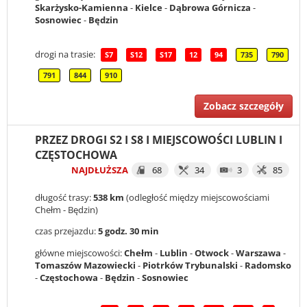
Skarżysko-Kamienna
-
Kielce
-
Dąbrowa Górnicza
-
Sosnowiec
-
Będzin
drogi na trasie:
S7
S12
S17
12
94
735
790
791
844
910
Zobacz szczegóły
PRZEZ DROGI S2 I S8 I MIEJSCOWOŚCI LUBLIN I
CZĘSTOCHOWA
NAJDŁUŻSZA
68
34
3
85
długość trasy:
538 km
(odległość między miejscowościami
Chełm - Będzin)
czas przejazdu:
5 godz. 30 min
główne miejscowości:
Chełm
-
Lublin
-
Otwock
-
Warszawa
-
Tomaszów Mazowiecki
-
Piotrków Trybunalski
-
Radomsko
-
Częstochowa
-
Będzin
-
Sosnowiec