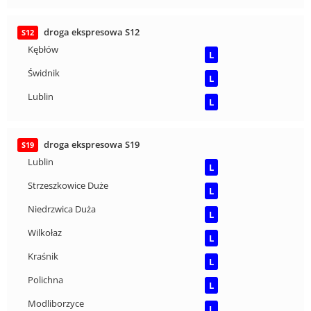
droga ekspresowa S12
S12
Kębłów
L
Świdnik
L
Lublin
L
droga ekspresowa S19
S19
Lublin
L
Strzeszkowice Duże
L
Niedrzwica Duża
L
Wilkołaz
L
Kraśnik
L
Polichna
L
Modliborzyce
L