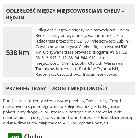
ODLEGŁOŚĆ MIĘDZY MIEJSCOWOŚCIAMI CHEŁM -
BĘDZIN
Odległość drogowa między miejscowościami Chełm -
Będzin zależy od wybranego wariantu przejazdu.
Jadąc trasą przez drogi S2 i S8 i miejscowości Lublin i
Częstochowa odległość Chełm - Będzin wynosi 538
538 km
km. Opisywana trasa prowadzi drogami: A1, S1, S2,
S8, S12, S17, 2, 12, 86, 94, 844, 910, przez
miejscowości: Chełm, Lublin, Otwock, Warszawa,
Tomaszów Mazowiecki, Piotrków Trybunalski,
Radomsko, Częstochowa, Będzin, Sosnowiec.
PRZEBIEG TRASY - DROGI I MIEJSCOWOŚCI
Poniżej prezentujemy interaktywny przebieg Twojej trasy. Drogi i
miejscowości są uszeregowane w kolejności przejazdu. Najpierw
pokazujemy drogę (jej nr i rodzaj), a następnie miejscowości, jakie
miniesz jadąc tą drogą na wybranej trasie. Chcesz się dowiedzieć więcej
o danej drodze czy miejscowości – kliknij wybraną pozycję.
Chełm
Start