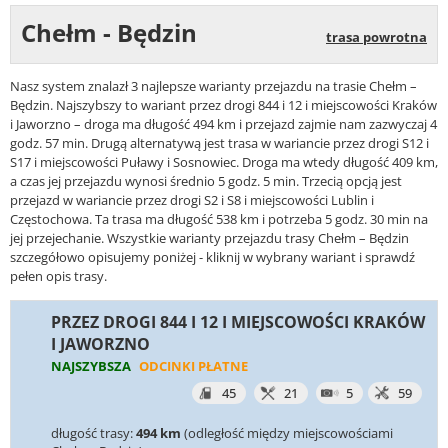
Chełm - Będzin
trasa powrotna
Nasz system znalazł 3 najlepsze warianty przejazdu na trasie Chełm –
Będzin. Najszybszy to wariant przez drogi 844 i 12 i miejscowości Kraków
i Jaworzno – droga ma długość 494 km i przejazd zajmie nam zazwyczaj 4
godz. 57 min. Drugą alternatywą jest trasa w wariancie przez drogi S12 i
S17 i miejscowości Puławy i Sosnowiec. Droga ma wtedy długość 409 km,
a czas jej przejazdu wynosi średnio 5 godz. 5 min. Trzecią opcją jest
przejazd w wariancie przez drogi S2 i S8 i miejscowości Lublin i
Częstochowa. Ta trasa ma długość 538 km i potrzeba 5 godz. 30 min na
jej przejechanie. Wszystkie warianty przejazdu trasy Chełm – Będzin
szczegółowo opisujemy poniżej - kliknij w wybrany wariant i sprawdź
pełen opis trasy.
PRZEZ DROGI 844 I 12 I MIEJSCOWOŚCI KRAKÓW
I JAWORZNO
NAJSZYBSZA
ODCINKI PŁATNE
45
21
5
59
długość trasy:
494 km
(odległość między miejscowościami