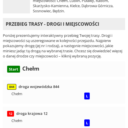
miejscowości: Chełm, Lublin, Puławy, Radom,
Skarżysko-Kamienna, Kielce, Dąbrowa Górnicza,
Sosnowiec, Będzin.
PRZEBIEG TRASY - DROGI I MIEJSCOWOŚCI
Poniżej prezentujemy interaktywny przebieg Twojej trasy. Drogi i
miejscowości są uszeregowane w kolejności przejazdu. Najpierw
pokazujemy drogę (jej nr i rodzaj), a następnie miejscowości, jakie
miniesz jadąc tą drogą na wybranej trasie. Chcesz się dowiedzieć więcej
o danej drodze czy miejscowości – kliknij wybraną pozycję.
Chełm
Start
droga wojewódzka 844
844
Chełm
L
droga krajowa 12
12
Chełm
L