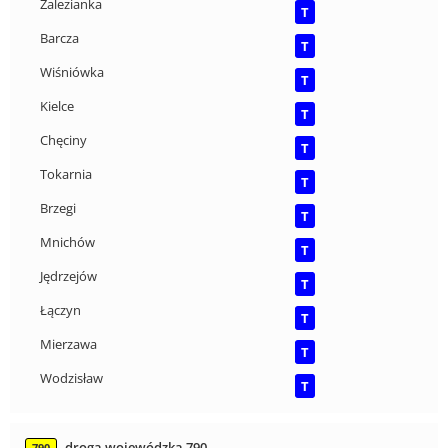
Zalezianka
T
Barcza
T
Wiśniówka
T
Kielce
T
Chęciny
T
Tokarnia
T
Brzegi
T
Mnichów
T
Jędrzejów
T
Łączyn
T
Mierzawa
T
Wodzisław
T
droga wojewódzka 790