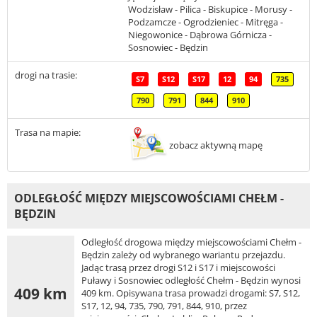
Wodzisław - Pilica - Biskupice - Morusy -
Podzamcze - Ogrodzieniec - Mitręga -
Niegowonice - Dąbrowa Górnicza -
Sosnowiec - Będzin
drogi na trasie:
S7
S12
S17
12
94
735
790
791
844
910
Trasa na mapie:
zobacz aktywną mapę
ODLEGŁOŚĆ MIĘDZY MIEJSCOWOŚCIAMI CHEŁM -
BĘDZIN
Odległość drogowa między miejscowościami Chełm -
Będzin zależy od wybranego wariantu przejazdu.
Jadąc trasą przez drogi S12 i S17 i miejscowości
Puławy i Sosnowiec odległość Chełm - Będzin wynosi
409 km
409 km. Opisywana trasa prowadzi drogami: S7, S12,
S17, 12, 94, 735, 790, 791, 844, 910, przez