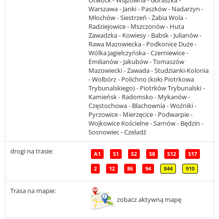
Otwock - Wiązowna - Góraszka -
Warszawa - Janki - Paszków - Nadarzyn -
Młochów - Siestrzeń - Żabia Wola -
Radziejowice - Mszczonów - Huta
Zawadzka - Kowiesy - Babsk - Julianów -
Rawa Mazowiecka - Podkonice Duże -
Wólka Jagielczyńska - Czerniewice -
Emilianów - Jakubów - Tomaszów
Mazowiecki - Zawada - Studzianki-Kolonia
- Wolbórz - Polichno (koło Piotrkowa
Trybunalskiego) - Piotrków Trybunalski -
Kamieńsk - Radomsko - Mykanów -
Częstochowa - Blachownia - Woźniki -
Pyrzowice - Mierzęcice - Podwarpie -
Wojkowice Kościelne - Sarnów - Będzin -
Sosnowiec - Czeladź
drogi na trasie:
A1
S1
S2
S8
S12
S17
2
12
86
94
844
910
Trasa na mapie:
zobacz aktywną mapę