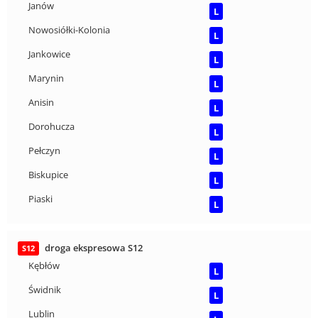
Janów
L
Nowosiółki-Kolonia
L
Jankowice
L
Marynin
L
Anisin
L
Dorohucza
L
Pełczyn
L
Biskupice
L
Piaski
L
droga ekspresowa S12
S12
Kębłów
L
Świdnik
L
Lublin