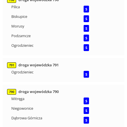
790
Pilica
S
Biskupice
S
Morusy
S
Podzamcze
S
Ogrodzieniec
S
droga wojewódzka 791
791
Ogrodzieniec
S
droga wojewódzka 790
790
Mitręga
S
Niegowonice
S
Dąbrowa Górnicza
S