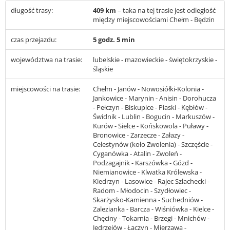
długość trasy:
409 km
– taka na tej trasie jest odległość
między miejscowościami Chełm - Będzin
czas przejazdu:
5 godz. 5 min
województwa na trasie:
lubelskie - mazowieckie - świętokrzyskie -
śląskie
miejscowości na trasie:
Chełm - Janów - Nowosiółki-Kolonia -
Jankowice - Marynin - Anisin - Dorohucza
- Pełczyn - Biskupice - Piaski - Kębłów -
Świdnik - Lublin - Bogucin - Markuszów -
Kurów - Sielce - Końskowola - Puławy -
Bronowice - Zarzecze - Załazy -
Celestynów (koło Zwolenia) - Szczęście -
Cyganówka - Atalin - Zwoleń -
Podzagajnik - Karszówka - Gózd -
Niemianowice - Klwatka Królewska -
Kiedrzyn - Lasowice - Rajec Szlachecki -
Radom - Młodocin - Szydłowiec -
Skarżysko-Kamienna - Suchedniów -
Zalezianka - Barcza - Wiśniówka - Kielce -
Chęciny - Tokarnia - Brzegi - Mnichów -
Jędrzejów - Łączyn - Mierzawa -