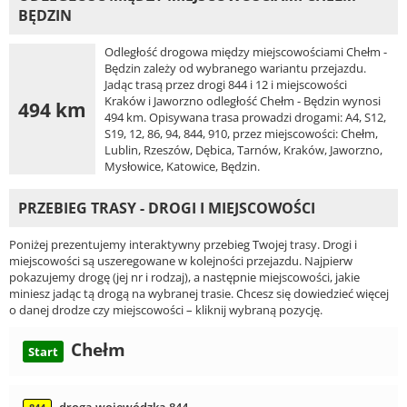
BĘDZIN
Odległość drogowa między miejscowościami Chełm -
Będzin zależy od wybranego wariantu przejazdu.
Jadąc trasą przez drogi 844 i 12 i miejscowości
Kraków i Jaworzno odległość Chełm - Będzin wynosi
494 km
494 km. Opisywana trasa prowadzi drogami: A4, S12,
S19, 12, 86, 94, 844, 910, przez miejscowości: Chełm,
Lublin, Rzeszów, Dębica, Tarnów, Kraków, Jaworzno,
Mysłowice, Katowice, Będzin.
PRZEBIEG TRASY - DROGI I MIEJSCOWOŚCI
Poniżej prezentujemy interaktywny przebieg Twojej trasy. Drogi i
miejscowości są uszeregowane w kolejności przejazdu. Najpierw
pokazujemy drogę (jej nr i rodzaj), a następnie miejscowości, jakie
miniesz jadąc tą drogą na wybranej trasie. Chcesz się dowiedzieć więcej
o danej drodze czy miejscowości – kliknij wybraną pozycję.
Chełm
Start