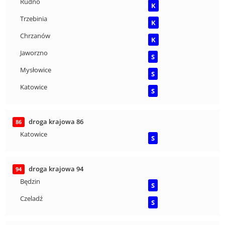
Rudno
K
Trzebinia
K
Chrzanów
K
Jaworzno
S
Mysłowice
S
Katowice
S
droga krajowa 86
86
Katowice
S
droga krajowa 94
94
Będzin
S
Czeladź
S