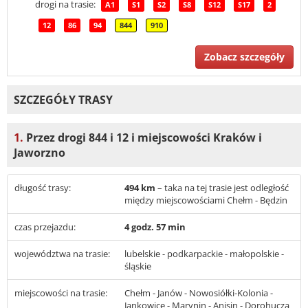
drogi na trasie:
A1
S1
S2
S8
S12
S17
2
12
86
94
844
910
Zobacz szczegóły
SZCZEGÓŁY TRASY
1.
Przez drogi 844 i 12 i miejscowości Kraków i
Jaworzno
długość trasy:
494 km
– taka na tej trasie jest odległość
między miejscowościami Chełm - Będzin
czas przejazdu:
4 godz. 57 min
województwa na trasie:
lubelskie - podkarpackie - małopolskie -
śląskie
miejscowości na trasie:
Chełm - Janów - Nowosiółki-Kolonia -
Jankowice - Marynin - Anisin - Dorohucza