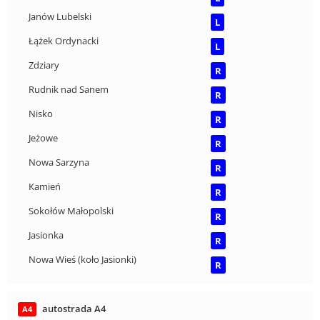
Janów Lubelski
L
Łążek Ordynacki
L
Zdziary
R
Rudnik nad Sanem
R
Nisko
R
Jeżowe
R
Nowa Sarzyna
R
Kamień
R
Sokołów Małopolski
R
Jasionka
R
Nowa Wieś (koło Jasionki)
R
autostrada A4
A4