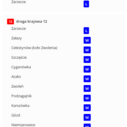
Zarzecze
L
droga krajowa 12
12
Zarzecze
L
Załazy
W
Celestynów (koło Zwolenia)
W
Szczęście
W
Cyganówka
W
Atalin
W
Zwoleń
W
Podzagajnik
W
Karszówka
W
Gózd
W
Niemianowice