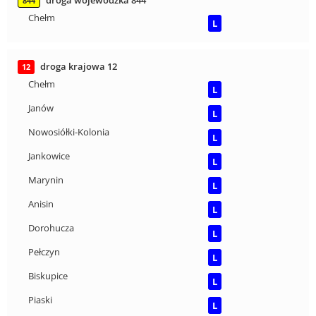
droga wojewódzka 844
844
Chełm
L
droga krajowa 12
12
Chełm
L
Janów
L
Nowosiółki-Kolonia
L
Jankowice
L
Marynin
L
Anisin
L
Dorohucza
L
Pełczyn
L
Biskupice
L
Piaski
L