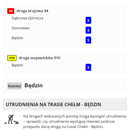
droga krajowa 94
94
Dąbrowa Górnicza
S
Sosnowiec
S
Będzin
S
droga wojewódzka 910
910
Będzin
S
Będzin
Koniec
UTRUDNIENIA NA TRASIE CHEŁM - BĘDZIN
Na drogach wskazanych poniżej mogą wystąpić utrudnienia
– sprawdź, czy utrudnienia wystąpią również podczas
przejazdu daną drogą na trasie Chełm - Będzin.