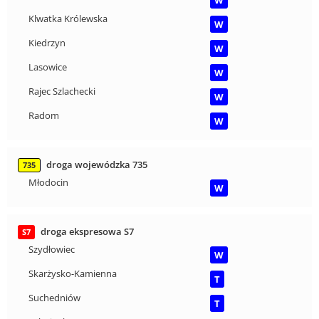
W
Klwatka Królewska
W
Kiedrzyn
W
Lasowice
W
Rajec Szlachecki
W
Radom
W
droga wojewódzka 735
735
Młodocin
W
droga ekspresowa S7
S7
Szydłowiec
W
Skarżysko-Kamienna
T
Suchedniów
T