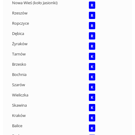
Nowa Wieś (koło Jasionki)
R
Rzeszów
R
Ropczyce
R
Dębica
R
Żyraków
R
Tarnów
K
Brzesko
K
Bochnia
K
Szarów
K
Wieliczka
K
Skawina
K
Kraków
K
Balice
K