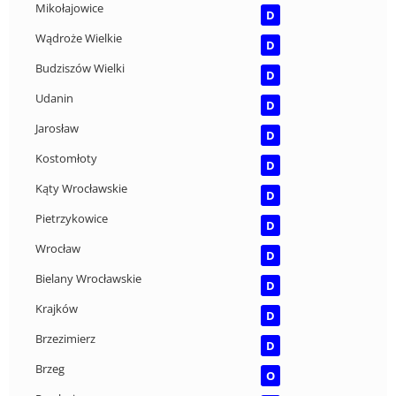
Mikołajowice
D
Wądroże Wielkie
D
Budziszów Wielki
D
Udanin
D
Jarosław
D
Kostomłoty
D
Kąty Wrocławskie
D
Pietrzykowice
D
Wrocław
D
Bielany Wrocławskie
D
Krajków
D
Brzezimierz
D
Brzeg
O