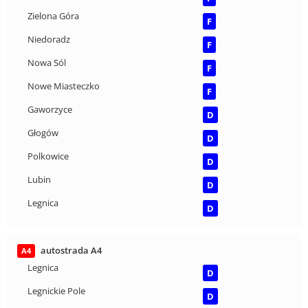
Zielona Góra
F
Niedoradz
F
Nowa Sól
F
Nowe Miasteczko
F
Gaworzyce
D
Głogów
D
Polkowice
D
Lubin
D
Legnica
D
autostrada A4
A4
Legnica
D
Legnickie Pole
D