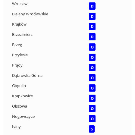
Wrocław
D
Bielany Wrocławskie
D
Krajków
D
Brzezimierz
D
Brzeg
O
Przylesie
O
Prądy
O
Dąbrówka Górna
O
Gogolin
O
Krapkowice
O
Olszowa
O
Nogowczyce
O
Łany
S