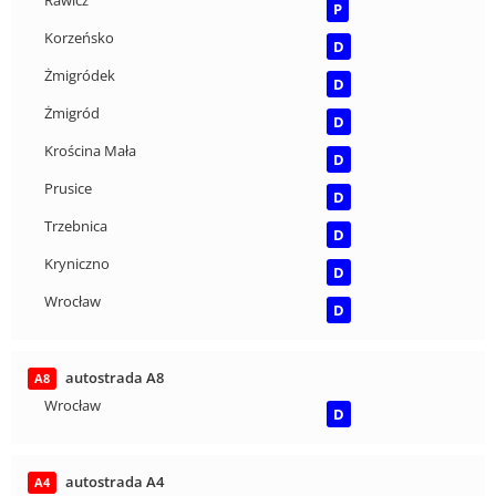
Rawicz
P
Korzeńsko
D
Żmigródek
D
Żmigród
D
Krościna Mała
D
Prusice
D
Trzebnica
D
Kryniczno
D
Wrocław
D
autostrada A8
A8
Wrocław
D
autostrada A4
A4