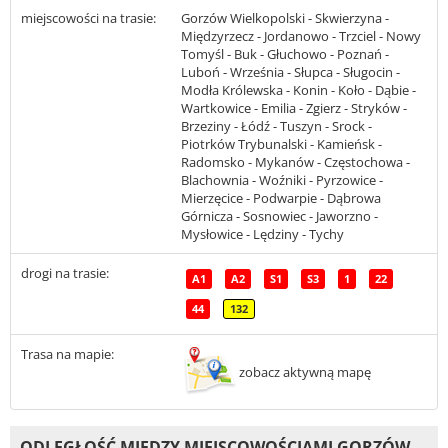
miejscowości na trasie:
Gorzów Wielkopolski - Skwierzyna -
Międzyrzecz - Jordanowo - Trzciel - Nowy
Tomyśl - Buk - Głuchowo - Poznań -
Luboń - Września - Słupca - Sługocin -
Modła Królewska - Konin - Koło - Dąbie -
Wartkowice - Emilia - Zgierz - Stryków -
Brzeziny - Łódź - Tuszyn - Srock -
Piotrków Trybunalski - Kamieńsk -
Radomsko - Mykanów - Częstochowa -
Blachownia - Woźniki - Pyrzowice -
Mierzęcice - Podwarpie - Dąbrowa
Górnicza - Sosnowiec - Jaworzno -
Mysłowice - Lędziny - Tychy
drogi na trasie:
A1
A2
S1
S3
1
22
44
132
Trasa na mapie:
zobacz aktywną mapę
ODLEGŁOŚĆ MIĘDZY MIEJSCOWOŚCIAMI GORZÓW