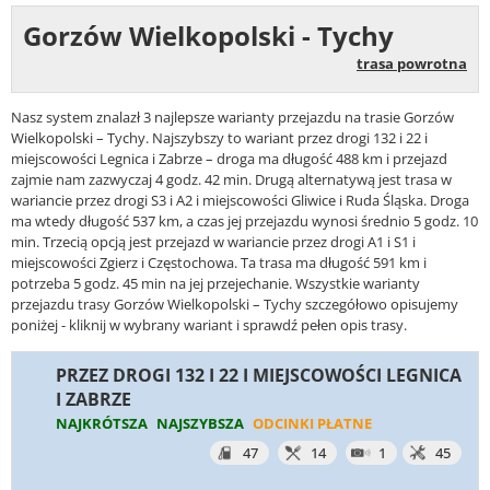
Gorzów Wielkopolski - Tychy
trasa powrotna
Nasz system znalazł 3 najlepsze warianty przejazdu na trasie Gorzów
Wielkopolski – Tychy. Najszybszy to wariant przez drogi 132 i 22 i
miejscowości Legnica i Zabrze – droga ma długość 488 km i przejazd
zajmie nam zazwyczaj 4 godz. 42 min. Drugą alternatywą jest trasa w
wariancie przez drogi S3 i A2 i miejscowości Gliwice i Ruda Śląska. Droga
ma wtedy długość 537 km, a czas jej przejazdu wynosi średnio 5 godz. 10
min. Trzecią opcją jest przejazd w wariancie przez drogi A1 i S1 i
miejscowości Zgierz i Częstochowa. Ta trasa ma długość 591 km i
potrzeba 5 godz. 45 min na jej przejechanie. Wszystkie warianty
przejazdu trasy Gorzów Wielkopolski – Tychy szczegółowo opisujemy
poniżej - kliknij w wybrany wariant i sprawdź pełen opis trasy.
PRZEZ DROGI 132 I 22 I MIEJSCOWOŚCI LEGNICA
I ZABRZE
NAJKRÓTSZA
NAJSZYBSZA
ODCINKI PŁATNE
47
14
1
45