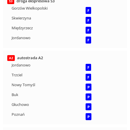
droga ekspresowa S3
S3
Gorzów Wielkopolski
F
Skwierzyna
F
Międzyrzecz
F
Jordanowo
F
autostrada A2
A2
Jordanowo
F
Trzciel
F
Nowy Tomyśl
P
Buk
P
Głuchowo
P
Poznań
P