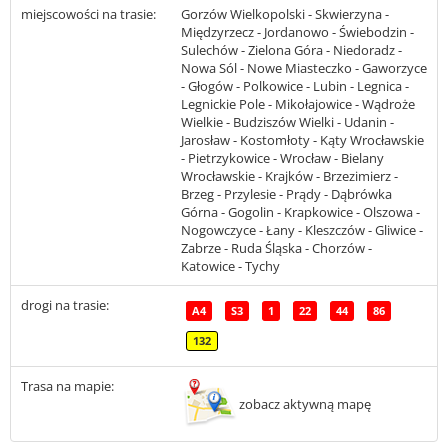
miejscowości na trasie:
Gorzów Wielkopolski - Skwierzyna -
Międzyrzecz - Jordanowo - Świebodzin -
Sulechów - Zielona Góra - Niedoradz -
Nowa Sól - Nowe Miasteczko - Gaworzyce
- Głogów - Polkowice - Lubin - Legnica -
Legnickie Pole - Mikołajowice - Wądroże
Wielkie - Budziszów Wielki - Udanin -
Jarosław - Kostomłoty - Kąty Wrocławskie
- Pietrzykowice - Wrocław - Bielany
Wrocławskie - Krajków - Brzezimierz -
Brzeg - Przylesie - Prądy - Dąbrówka
Górna - Gogolin - Krapkowice - Olszowa -
Nogowczyce - Łany - Kleszczów - Gliwice -
Zabrze - Ruda Śląska - Chorzów -
Katowice - Tychy
drogi na trasie:
A4
S3
1
22
44
86
132
Trasa na mapie:
zobacz aktywną mapę