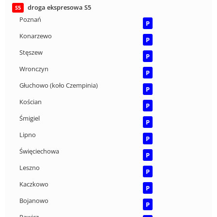
droga ekspresowa S5
S5
Poznań
P
Konarzewo
P
Stęszew
P
Wronczyn
P
Głuchowo (koło Czempinia)
P
Kościan
P
Śmigiel
P
Lipno
P
Święciechowa
P
Leszno
P
Kaczkowo
P
Bojanowo
P