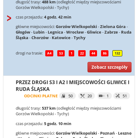
długość trasy:
488 km
(odległość między miejscowościami
Gorzów Wielkopolski - Tychy)
czas przejazdu:
4 godz. 42 min
główne miejscowości:
Gorzów Wielkopolski
-
Zielona Góra
-
Głogów
-
Lubin
-
Legnica
-
Wrocław
-
Gliwice
-
Zabrze
-
Ruda
Śląska
-
Chorzów
-
Katowice
-
Tychy
drogi na trasie:
A4
S3
1
22
44
86
132
Zobacz szczegóły
PRZEZ DROGI S3 I A2 I MIEJSCOWOŚCI GLIWICE I
RUDA ŚLĄSKA
ODCINKI PŁATNE
50
20
1
51
długość trasy:
537 km
(odległość między miejscowościami
Gorzów Wielkopolski - Tychy)
czas przejazdu:
5 godz. 10 min
główne miejscowości:
Gorzów Wielkopolski
-
Poznań
-
Leszno