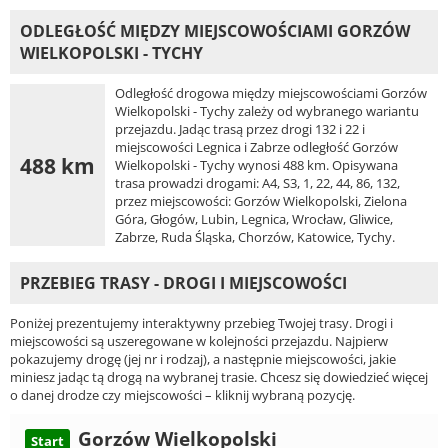
ODLEGŁOŚĆ MIĘDZY MIEJSCOWOŚCIAMI GORZÓW
WIELKOPOLSKI - TYCHY
Odległość drogowa między miejscowościami Gorzów
Wielkopolski - Tychy zależy od wybranego wariantu
przejazdu. Jadąc trasą przez drogi 132 i 22 i
miejscowości Legnica i Zabrze odległość Gorzów
488 km
Wielkopolski - Tychy wynosi 488 km. Opisywana
trasa prowadzi drogami: A4, S3, 1, 22, 44, 86, 132,
przez miejscowości: Gorzów Wielkopolski, Zielona
Góra, Głogów, Lubin, Legnica, Wrocław, Gliwice,
Zabrze, Ruda Śląska, Chorzów, Katowice, Tychy.
PRZEBIEG TRASY - DROGI I MIEJSCOWOŚCI
Poniżej prezentujemy interaktywny przebieg Twojej trasy. Drogi i
miejscowości są uszeregowane w kolejności przejazdu. Najpierw
pokazujemy drogę (jej nr i rodzaj), a następnie miejscowości, jakie
miniesz jadąc tą drogą na wybranej trasie. Chcesz się dowiedzieć więcej
o danej drodze czy miejscowości – kliknij wybraną pozycję.
Gorzów Wielkopolski
Start