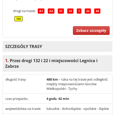
drogi na trasie:
A1
A2
S1
S3
1
22
44
132
Zobacz szczegóły
SZCZEGÓŁY TRASY
1.
Przez drogi 132 i 22 i miejscowości Legnica i
Zabrze
długość trasy:
488 km
– taka na tej trasie jest odległość
między miejscowościami Gorzów
Wielkopolski - Tychy
czas przejazdu:
4 godz. 42 min
województwa na trasie:
lubuskie - dolnośląskie - opolskie - śląskie