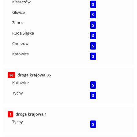
Kleszczów
S
Gliwice
S
Zabrze
S
Ruda Śląska
S
Chorzów
S
Katowice
S
droga krajowa 86
86
Katowice
S
Tychy
S
droga krajowa 1
1
Tychy
S