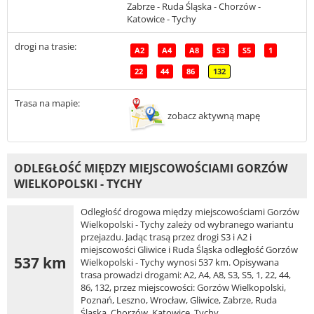
Zabrze - Ruda Śląska - Chorzów -
Katowice - Tychy
drogi na trasie:
A2
A4
A8
S3
S5
1
22
44
86
132
Trasa na mapie:
zobacz aktywną mapę
ODLEGŁOŚĆ MIĘDZY MIEJSCOWOŚCIAMI GORZÓW
WIELKOPOLSKI - TYCHY
Odległość drogowa między miejscowościami Gorzów
Wielkopolski - Tychy zależy od wybranego wariantu
przejazdu. Jadąc trasą przez drogi S3 i A2 i
miejscowości Gliwice i Ruda Śląska odległość Gorzów
537 km
Wielkopolski - Tychy wynosi 537 km. Opisywana
trasa prowadzi drogami: A2, A4, A8, S3, S5, 1, 22, 44,
86, 132, przez miejscowości: Gorzów Wielkopolski,
Poznań, Leszno, Wrocław, Gliwice, Zabrze, Ruda
Śląska, Chorzów, Katowice, Tychy.