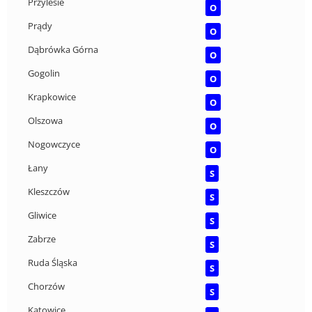
Przylesie
O
Prądy
O
Dąbrówka Górna
O
Gogolin
O
Krapkowice
O
Olszowa
O
Nogowczyce
O
Łany
S
Kleszczów
S
Gliwice
S
Zabrze
S
Ruda Śląska
S
Chorzów
S
Katowice