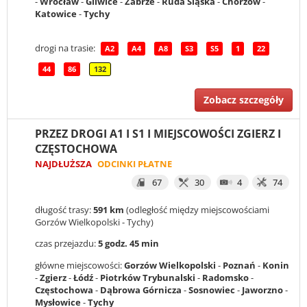
-
Wrocław
-
Gliwice
-
Zabrze
-
Ruda Śląska
-
Chorzów
-
Katowice
-
Tychy
drogi na trasie:
A2
A4
A8
S3
S5
1
22
44
86
132
Zobacz szczegóły
PRZEZ DROGI A1 I S1 I MIEJSCOWOŚCI ZGIERZ I
CZĘSTOCHOWA
NAJDŁUŻSZA
ODCINKI PŁATNE
67
30
4
74
długość trasy:
591 km
(odległość między miejscowościami
Gorzów Wielkopolski - Tychy)
czas przejazdu:
5 godz. 45 min
główne miejscowości:
Gorzów Wielkopolski
-
Poznań
-
Konin
-
Zgierz
-
Łódź
-
Piotrków Trybunalski
-
Radomsko
-
Częstochowa
-
Dąbrowa Górnicza
-
Sosnowiec
-
Jaworzno
-
Mysłowice
-
Tychy