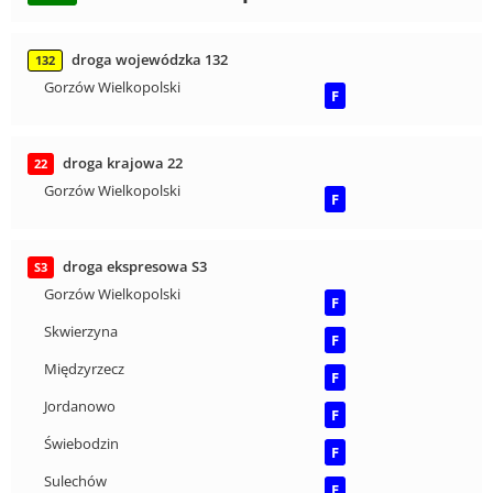
droga wojewódzka 132
132
Gorzów Wielkopolski
F
droga krajowa 22
22
Gorzów Wielkopolski
F
droga ekspresowa S3
S3
Gorzów Wielkopolski
F
Skwierzyna
F
Międzyrzecz
F
Jordanowo
F
Świebodzin
F
Sulechów
F