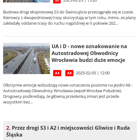
S3
Budowa drogi ekspresowej S3 do Świnoujścia przeciągnęła się w czasie.
Kierowcy z dwujezdniowej trasy skorzystają w tym roku, mimo, ze plany
zakładały oddanie trasy do ruchu najpóźniej w II połowie 202...
UA i D - nowe oznakowanie na
Autostradowej Obwodnicy
Wrocławia budzi duże emocje
2025-02-05 | 12:00
A4
A8
Olbrzymie emocje wzbudzają nowe oznaczenia poziome na jezdni A8 -
Autostradowej Obwodnicy Wrocławia (węzeł Wrocław Południe).
Drogowcy podkreślają, że główną przesłanką zmian jest przede
wszystkim bez...
2.
Przez drogi S3 i A2 i miejscowości Gliwice i Ruda
Śląska