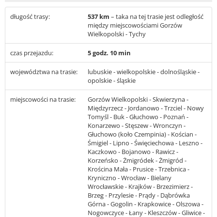
długość trasy:
537 km
– taka na tej trasie jest odległość
między miejscowościami Gorzów
Wielkopolski - Tychy
czas przejazdu:
5 godz. 10 min
województwa na trasie:
lubuskie - wielkopolskie - dolnośląskie -
opolskie - śląskie
miejscowości na trasie:
Gorzów Wielkopolski - Skwierzyna -
Międzyrzecz - Jordanowo - Trzciel - Nowy
Tomyśl - Buk - Głuchowo - Poznań -
Konarzewo - Stęszew - Wronczyn -
Głuchowo (koło Czempinia) - Kościan -
Śmigiel - Lipno - Święciechowa - Leszno -
Kaczkowo - Bojanowo - Rawicz -
Korzeńsko - Żmigródek - Żmigród -
Krościna Mała - Prusice - Trzebnica -
Kryniczno - Wrocław - Bielany
Wrocławskie - Krajków - Brzezimierz -
Brzeg - Przylesie - Prądy - Dąbrówka
Górna - Gogolin - Krapkowice - Olszowa -
Nogowczyce - Łany - Kleszczów - Gliwice -