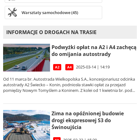
Warsztaty samochodowe (45)
INFORMACJE O DROGACH NA TRASIE
Podwyżki opłat na A2 i A4 zachęcą
do omijania autostrady
2025-03-14 | 14:19
A2
A4
Od 11 marca br. Autostrada Wielkopolska S.A., koncesjonariusz odcinka
autostrady A2 Świecko – Konin, podniosła stawki opłat za przejazd
pomiędzy Nowym Tomyślem a Koninem. Z kolei od 1 kwietnia br. pod...
Zima na opóźnionej budowie
drogi ekspresowej S3 do
Świnoujścia
2025-02-23 | 15:20