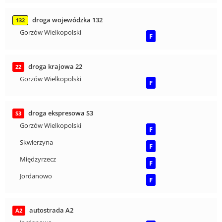
droga wojewódzka 132
132
Gorzów Wielkopolski
F
droga krajowa 22
22
Gorzów Wielkopolski
F
droga ekspresowa S3
S3
Gorzów Wielkopolski
F
Skwierzyna
F
Międzyrzecz
F
Jordanowo
F
autostrada A2
A2