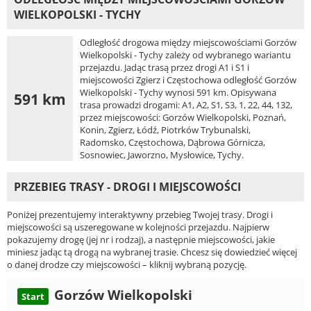
WIELKOPOLSKI - TYCHY
Odległość drogowa między miejscowościami Gorzów
Wielkopolski - Tychy zależy od wybranego wariantu
przejazdu. Jadąc trasą przez drogi A1 i S1 i
miejscowości Zgierz i Częstochowa odległość Gorzów
Wielkopolski - Tychy wynosi 591 km. Opisywana
591 km
trasa prowadzi drogami: A1, A2, S1, S3, 1, 22, 44, 132,
przez miejscowości: Gorzów Wielkopolski, Poznań,
Konin, Zgierz, Łódź, Piotrków Trybunalski,
Radomsko, Częstochowa, Dąbrowa Górnicza,
Sosnowiec, Jaworzno, Mysłowice, Tychy.
PRZEBIEG TRASY - DROGI I MIEJSCOWOŚCI
Poniżej prezentujemy interaktywny przebieg Twojej trasy. Drogi i
miejscowości są uszeregowane w kolejności przejazdu. Najpierw
pokazujemy drogę (jej nr i rodzaj), a następnie miejscowości, jakie
miniesz jadąc tą drogą na wybranej trasie. Chcesz się dowiedzieć więcej
o danej drodze czy miejscowości – kliknij wybraną pozycję.
Gorzów Wielkopolski
Start