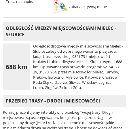
Trasa na mapie:
zobacz aktywną mapę
ODLEGŁOŚĆ MIĘDZY MIEJSCOWOŚCIAMI MIELEC -
SŁUBICE
Odległość drogowa między miejscowościami Mielec -
Słubice zależy od wybranego wariantu przejazdu.
Jadąc trasą przez drogi 984 i 73 i miejscowości
Kraków i Lubin odległość Mielec - Słubice wynosi 688
688 km
km. Opisywana trasa prowadzi drogami: A2, A4, S3,
29, 31, 73, 984, przez miejscowości: Mielec, Tarnów,
Kraków, Jaworzno, Mysłowice, Katowice, Chorzów,
Ruda Śląska, Zabrze, Gliwice, Wrocław, Legnica,
Lubin, Głogów, Zielona Góra.
PRZEBIEG TRASY - DROGI I MIEJSCOWOŚCI
Poniżej prezentujemy interaktywny przebieg Twojej trasy. Drogi i
miejscowości są uszeregowane w kolejności przejazdu. Najpierw
pokazujemy drogę (jej nr i rodzaj), a następnie miejscowości, jakie
miniesz jadąc tą drogą na wybranej trasie. Chcesz się dowiedzieć więcej