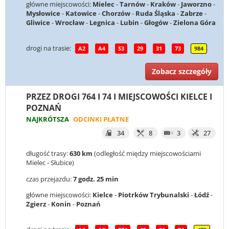
główne miejscowości:
Mielec
-
Tarnów
-
Kraków
-
Jaworzno
-
Mysłowice
-
Katowice
-
Chorzów
-
Ruda Śląska
-
Zabrze
-
Gliwice
-
Wrocław
-
Legnica
-
Lubin
-
Głogów
-
Zielona Góra
drogi na trasie:
A2
A4
S3
29
31
73
984
Zobacz szczegóły
PRZEZ DROGI 764 I 74 I MIEJSCOWOŚCI KIELCE I
POZNAŃ
NAJKRÓTSZA
ODCINKI PŁATNE
34
8
3
27
długość trasy:
630 km
(odległość między miejscowościami
Mielec - Słubice)
czas przejazdu:
7 godz. 25 min
główne miejscowości:
Kielce
-
Piotrków Trybunalski
-
Łódź
-
Zgierz
-
Konin
-
Poznań