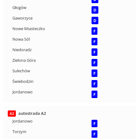
Głogów
D
Gaworzyce
D
Nowe Miasteczko
F
Nowa Sól
F
Niedoradz
F
Zielona Góra
F
Sulechów
F
Świebodzin
F
Jordanowo
F
autostrada A2
A2
Jordanowo
F
Torzym
F