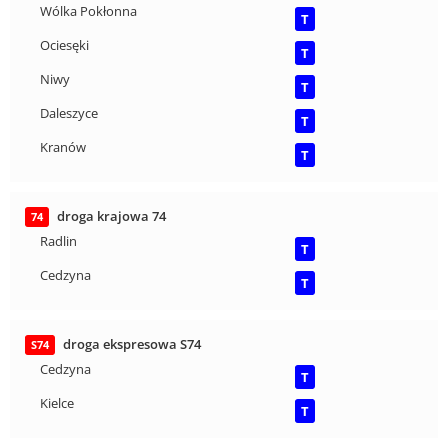
Wólka Pokłonna
T
Ociesęki
T
Niwy
T
Daleszyce
T
Kranów
T
droga krajowa 74
74
Radlin
T
Cedzyna
T
droga ekspresowa S74
S74
Cedzyna
T
Kielce
T