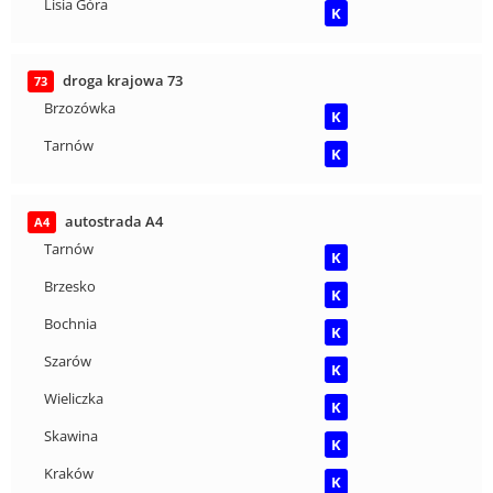
Lisia Góra
K
droga krajowa 73
73
Brzozówka
K
Tarnów
K
autostrada A4
A4
Tarnów
K
Brzesko
K
Bochnia
K
Szarów
K
Wieliczka
K
Skawina
K
Kraków
K