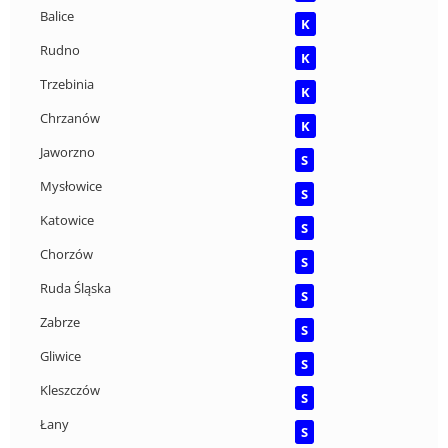
Balice
K
Rudno
K
Trzebinia
K
Chrzanów
K
Jaworzno
S
Mysłowice
S
Katowice
S
Chorzów
S
Ruda Śląska
S
Zabrze
S
Gliwice
S
Kleszczów
S
Łany
S