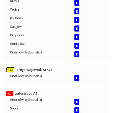
Krasik
E
Wójcin
E
Jaksonek
E
Sulejów
E
Przygłów
E
Poniatów
E
Piotrków Trybunalski
E
droga wojewódzka 473
473
Piotrków Trybunalski
E
autostrada A1
A1
Piotrków Trybunalski
E
Srock
E