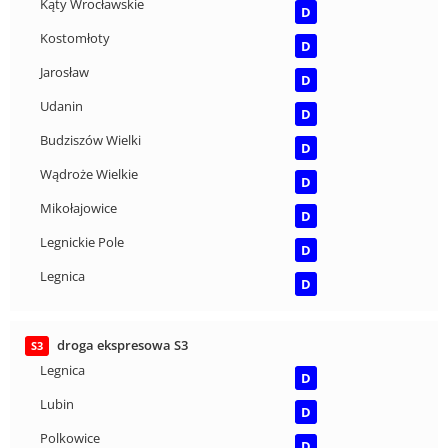
Kąty Wrocławskie
D
Kostomłoty
D
Jarosław
D
Udanin
D
Budziszów Wielki
D
Wądroże Wielkie
D
Mikołajowice
D
Legnickie Pole
D
Legnica
D
droga ekspresowa S3
S3
Legnica
D
Lubin
D
Polkowice
D