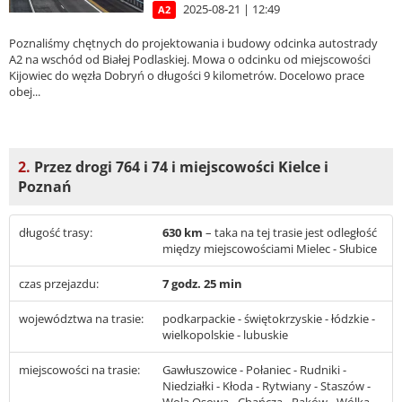
2025-08-21 | 12:49
A2
Poznaliśmy chętnych do projektowania i budowy odcinka autostrady
A2 na wschód od Białej Podlaskiej. Mowa o odcinku od miejscowości
Kijowiec do węzła Dobryń o długości 9 kilometrów. Docelowo prace
obej...
2.
Przez drogi 764 i 74 i miejscowości Kielce i
Poznań
długość trasy:
630 km
– taka na tej trasie jest odległość
między miejscowościami Mielec - Słubice
czas przejazdu:
7 godz. 25 min
województwa na trasie:
podkarpackie - świętokrzyskie - łódzkie -
wielkopolskie - lubuskie
miejscowości na trasie:
Gawłuszowice - Połaniec - Rudniki -
Niedziałki - Kłoda - Rytwiany - Staszów -
Wola Osowa - Chańcza - Raków - Wólka