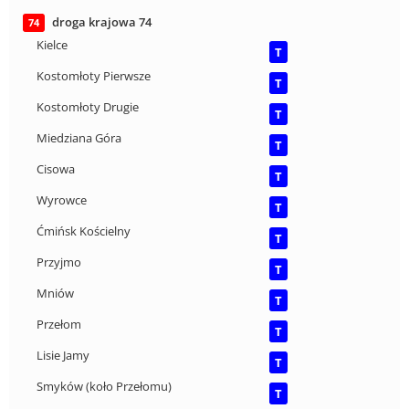
droga krajowa 74
74
Kielce
T
Kostomłoty Pierwsze
T
Kostomłoty Drugie
T
Miedziana Góra
T
Cisowa
T
Wyrowce
T
Ćmińsk Kościelny
T
Przyjmo
T
Mniów
T
Przełom
T
Lisie Jamy
T
Smyków (koło Przełomu)
T