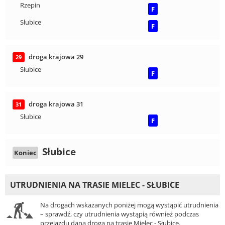
Rzepin
F
Słubice
F
droga krajowa 29
29
Słubice
F
droga krajowa 31
31
Słubice
F
Słubice
Koniec
UTRUDNIENIA NA TRASIE MIELEC - SŁUBICE
Na drogach wskazanych poniżej mogą wystąpić utrudnienia
– sprawdź, czy utrudnienia wystąpią również podczas
przejazdu daną drogą na trasie Mielec - Słubice.