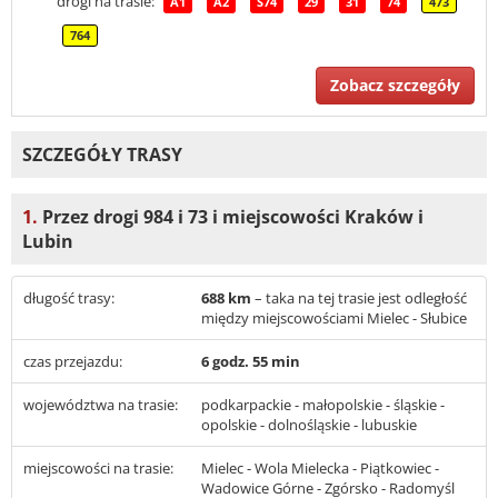
drogi na trasie:
A1
A2
S74
29
31
74
473
764
Zobacz szczegóły
SZCZEGÓŁY TRASY
1.
Przez drogi 984 i 73 i miejscowości Kraków i
Lubin
długość trasy:
688 km
– taka na tej trasie jest odległość
między miejscowościami Mielec - Słubice
czas przejazdu:
6 godz. 55 min
województwa na trasie:
podkarpackie - małopolskie - śląskie -
opolskie - dolnośląskie - lubuskie
miejscowości na trasie:
Mielec - Wola Mielecka - Piątkowiec -
Wadowice Górne - Zgórsko - Radomyśl