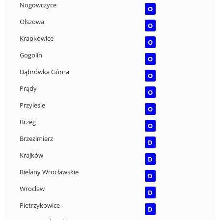
Nogowczyce
O
Olszowa
O
Krapkowice
O
Gogolin
O
Dąbrówka Górna
O
Prądy
O
Przylesie
O
Brzeg
O
Brzezimierz
D
Krajków
D
Bielany Wrocławskie
D
Wrocław
D
Pietrzykowice
D