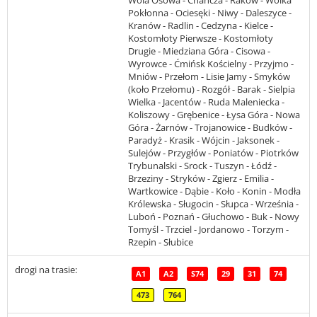
Pokłonna - Ociesęki - Niwy - Daleszyce -
Kranów - Radlin - Cedzyna - Kielce -
Kostomłoty Pierwsze - Kostomłoty
Drugie - Miedziana Góra - Cisowa -
Wyrowce - Ćmińsk Kościelny - Przyjmo -
Mniów - Przełom - Lisie Jamy - Smyków
(koło Przełomu) - Rozgół - Barak - Sielpia
Wielka - Jacentów - Ruda Maleniecka -
Koliszowy - Grębenice - Łysa Góra - Nowa
Góra - Żarnów - Trojanowice - Budków -
Paradyż - Krasik - Wójcin - Jaksonek -
Sulejów - Przygłów - Poniatów - Piotrków
Trybunalski - Srock - Tuszyn - Łódź -
Brzeziny - Stryków - Zgierz - Emilia -
Wartkowice - Dąbie - Koło - Konin - Modła
Królewska - Sługocin - Słupca - Września -
Luboń - Poznań - Głuchowo - Buk - Nowy
Tomyśl - Trzciel - Jordanowo - Torzym -
Rzepin - Słubice
drogi na trasie:
A1
A2
S74
29
31
74
473
764