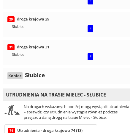
F
droga krajowa 29
29
Słubice
F
droga krajowa 31
31
Słubice
F
Słubice
Koniec
UTRUDNIENIA NA TRASIE MIELEC - SŁUBICE
Na drogach wskazanych poniżej mogą wystąpić utrudnienia
– sprawdź, czy utrudnienia wystąpią również podczas
przejazdu daną drogą na trasie Mielec - Słubice.
Utrudnienia - droga krajowa 74 (13)
74