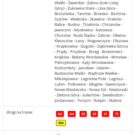
Wielki - Świerdże - Żabno (koło Lisiej
Góry) - Żukowice Stare - Lisia Góra -
Brzozówka - Tarnów - Brzesko - Bochnia -
Szarów - Wieliczka - Skawina - Kraków -
Balice - Rudno - Trzebinia - Chrzanów -
Jaworzno - Mysłowice - Katowice -
Chorzów - Ruda Śląska - Zabrze - Gliwice -
Kleszczów - Łany - Nogowczyce - Olszowa
- Krapkowice - Gogolin - Dąbrówka Górna
- Prądy - Przylesie - Brzeg - Brzezimierz -
Krajków - Bielany Wrocławskie - Wrocław -
Pietrzykowice - Kąty Wrocławskie -
Kostomłoty - Jarosław - Udanin -
Budziszów Wielki - Wądroże Wielkie -
Mikołajowice - Legnickie Pole - Legnica -
Lubin - Polkowice - Głogów - Gaworzyce -
Nowe Miasteczko - Nowa Sól - Niedoradz
- Zielona Góra - Sulechów - Świebodzin -
Jordanowo - Torzym - Rzepin - Słubice
drogi na trasie:
A2
A4
S3
29
31
73
984