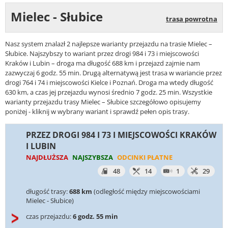
Mielec - Słubice
trasa powrotna
Nasz system znalazł 2 najlepsze warianty przejazdu na trasie Mielec –
Słubice. Najszybszy to wariant przez drogi 984 i 73 i miejscowości
Kraków i Lubin – droga ma długość 688 km i przejazd zajmie nam
zazwyczaj 6 godz. 55 min. Drugą alternatywą jest trasa w wariancie przez
drogi 764 i 74 i miejscowości Kielce i Poznań. Droga ma wtedy długość
630 km, a czas jej przejazdu wynosi średnio 7 godz. 25 min. Wszystkie
warianty przejazdu trasy Mielec – Słubice szczegółowo opisujemy
poniżej - kliknij w wybrany wariant i sprawdź pełen opis trasy.
PRZEZ DROGI 984 I 73 I MIEJSCOWOŚCI KRAKÓW
I LUBIN
NAJDŁUŻSZA
NAJSZYBSZA
ODCINKI PŁATNE
48
14
1
29
długość trasy:
688 km
(odległość między miejscowościami
Mielec - Słubice)
czas przejazdu:
6 godz. 55 min