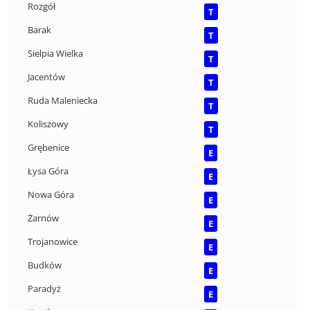
Rozgół
T
Barak
T
Sielpia Wielka
T
Jacentów
T
Ruda Maleniecka
T
Koliszowy
T
Grębenice
E
Łysa Góra
E
Nowa Góra
E
Żarnów
E
Trojanowice
E
Budków
E
Paradyż
E