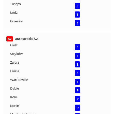
Tuszyn
E
Łódź
E
Brzeziny
E
autostrada A2
A2
Łódź
E
Stryków
E
Zgierz
E
Emilia
E
Wartkowice
E
Dąbie
P
Koło
P
Konin
P