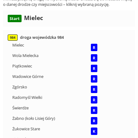
o danej drodze czy miejscowości – kliknij wybraną pozycję.
Mielec
Start
droga wojewódzka 984
984
Mielec
R
Wola Mielecka
R
Piątkowiec
R
Wadowice Górne
R
Zgórsko
R
Radomyśl Wielki
R
Świerdże
R
Żabno (koło Lisiej Góry)
R
Żukowice Stare
K