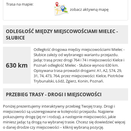
Trasa na mapie:
zobacz aktywną mapę
ODLEGŁOŚĆ MIĘDZY MIEJSCOWOŚCIAMI MIELEC -
SŁUBICE
Odległość drogowa między miejscowościami Mielec -
Słubice zależy od wybranego wariantu przejazdu.
Jadąc trasą przez drogi 764 i 74 i miejscowości Kielce i
630 km
Poznań odległość Mielec - Słubice wynosi 630 km.
Opisywana trasa prowadzi drogami: A1, A2, S74, 29,
31, 74, 473, 764, przez miejscowości: Kielce, Piotrków
Trybunalski, Łódź, Zgierz, Konin, Poznań.
PRZEBIEG TRASY - DROGI I MIEJSCOWOŚCI
Poniżej prezentujemy interaktywny przebieg Twojej trasy. Drogi i
miejscowości są uszeregowane w kolejności przejazdu. Najpierw
pokazujemy drogę (jej nr i rodzaj), a następnie miejscowości, jakie
miniesz jadąc tą drogą na wybranej trasie. Chcesz się dowiedzieć więcej
o danej drodze czy miejscowości – kliknij wybraną pozycję.