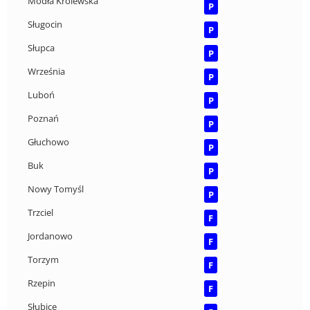
Modła Królewska
P
Sługocin
P
Słupca
P
Września
P
Luboń
P
Poznań
P
Głuchowo
P
Buk
P
Nowy Tomyśl
P
Trzciel
F
Jordanowo
F
Torzym
F
Rzepin
F
Słubice