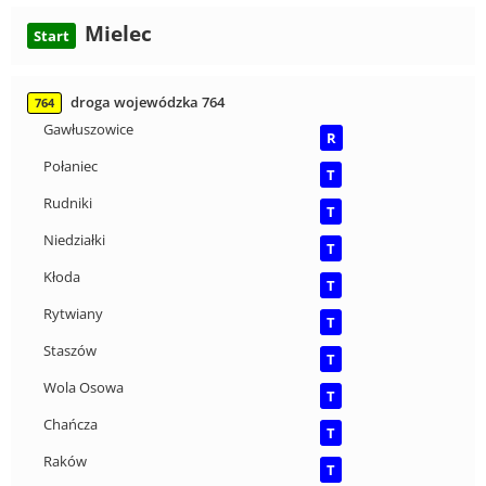
Mielec
Start
droga wojewódzka 764
764
Gawłuszowice
R
Połaniec
T
Rudniki
T
Niedziałki
T
Kłoda
T
Rytwiany
T
Staszów
T
Wola Osowa
T
Chańcza
T
Raków
T