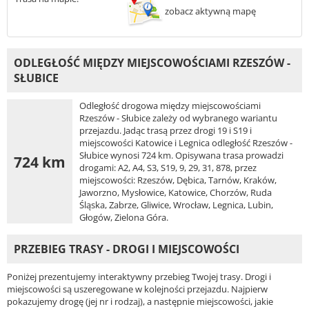
zobacz aktywną mapę
ODLEGŁOŚĆ MIĘDZY MIEJSCOWOŚCIAMI RZESZÓW -
SŁUBICE
Odległość drogowa między miejscowościami
Rzeszów - Słubice zależy od wybranego wariantu
przejazdu. Jadąc trasą przez drogi 19 i S19 i
miejscowości Katowice i Legnica odległość Rzeszów -
Słubice wynosi 724 km. Opisywana trasa prowadzi
724 km
drogami: A2, A4, S3, S19, 9, 29, 31, 878, przez
miejscowości: Rzeszów, Dębica, Tarnów, Kraków,
Jaworzno, Mysłowice, Katowice, Chorzów, Ruda
Śląska, Zabrze, Gliwice, Wrocław, Legnica, Lubin,
Głogów, Zielona Góra.
PRZEBIEG TRASY - DROGI I MIEJSCOWOŚCI
Poniżej prezentujemy interaktywny przebieg Twojej trasy. Drogi i
miejscowości są uszeregowane w kolejności przejazdu. Najpierw
pokazujemy drogę (jej nr i rodzaj), a następnie miejscowości, jakie