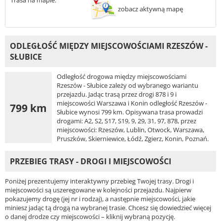
Trasa na mapie:
zobacz aktywną mapę
ODLEGŁOŚĆ MIĘDZY MIEJSCOWOŚCIAMI RZESZÓW -
SŁUBICE
Odległość drogowa między miejscowościami
Rzeszów - Słubice zależy od wybranego wariantu
przejazdu. Jadąc trasą przez drogi 878 i 9 i
miejscowości Warszawa i Konin odległość Rzeszów -
799 km
Słubice wynosi 799 km. Opisywana trasa prowadzi
drogami: A2, S2, S17, S19, 9, 29, 31, 97, 878, przez
miejscowości: Rzeszów, Lublin, Otwock, Warszawa,
Pruszków, Skierniewice, Łódź, Zgierz, Konin, Poznań.
PRZEBIEG TRASY - DROGI I MIEJSCOWOŚCI
Poniżej prezentujemy interaktywny przebieg Twojej trasy. Drogi i
miejscowości są uszeregowane w kolejności przejazdu. Najpierw
pokazujemy drogę (jej nr i rodzaj), a następnie miejscowości, jakie
miniesz jadąc tą drogą na wybranej trasie. Chcesz się dowiedzieć więcej
o danej drodze czy miejscowości – kliknij wybraną pozycję.