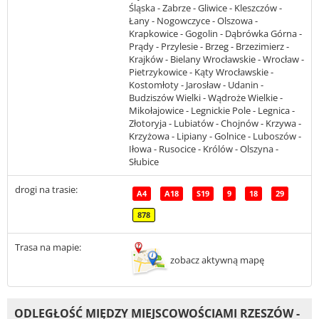
Śląska - Zabrze - Gliwice - Kleszczów -
Łany - Nogowczyce - Olszowa -
Krapkowice - Gogolin - Dąbrówka Górna -
Prądy - Przylesie - Brzeg - Brzezimierz -
Krajków - Bielany Wrocławskie - Wrocław -
Pietrzykowice - Kąty Wrocławskie -
Kostomłoty - Jarosław - Udanin -
Budziszów Wielki - Wądroże Wielkie -
Mikołajowice - Legnickie Pole - Legnica -
Złotoryja - Lubiatów - Chojnów - Krzywa -
Krzyżowa - Lipiany - Golnice - Luboszów -
Iłowa - Rusocice - Królów - Olszyna -
Słubice
drogi na trasie:
A4
A18
S19
9
18
29
878
Trasa na mapie:
zobacz aktywną mapę
ODLEGŁOŚĆ MIĘDZY MIEJSCOWOŚCIAMI RZESZÓW -