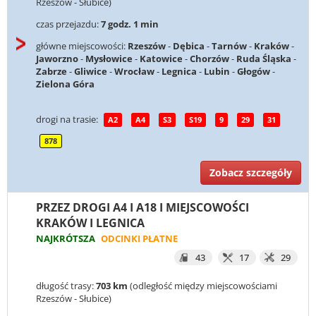
Rzeszów - Słubice)
czas przejazdu:
7 godz. 1 min
główne miejscowości:
Rzeszów
-
Dębica
-
Tarnów
-
Kraków
-
Jaworzno
-
Mysłowice
-
Katowice
-
Chorzów
-
Ruda Śląska
-
Zabrze
-
Gliwice
-
Wrocław
-
Legnica
-
Lubin
-
Głogów
-
Zielona Góra
drogi na trasie:
A2
A4
S3
S19
9
29
31
878
Zobacz szczegóły
PRZEZ DROGI A4 I A18 I MIEJSCOWOŚCI
KRAKÓW I LEGNICA
NAJKRÓTSZA
ODCINKI PŁATNE
43
17
29
długość trasy:
703 km
(odległość między miejscowościami
Rzeszów - Słubice)