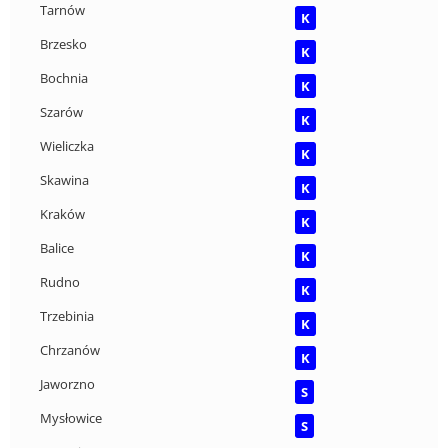
Tarnów
K
Brzesko
K
Bochnia
K
Szarów
K
Wieliczka
K
Skawina
K
Kraków
K
Balice
K
Rudno
K
Trzebinia
K
Chrzanów
K
Jaworzno
S
Mysłowice
S