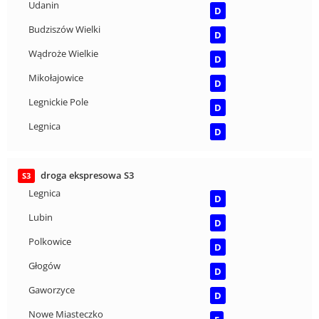
Udanin
D
Budziszów Wielki
D
Wądroże Wielkie
D
Mikołajowice
D
Legnickie Pole
D
Legnica
D
droga ekspresowa S3
S3
Legnica
D
Lubin
D
Polkowice
D
Głogów
D
Gaworzyce
D
Nowe Miasteczko