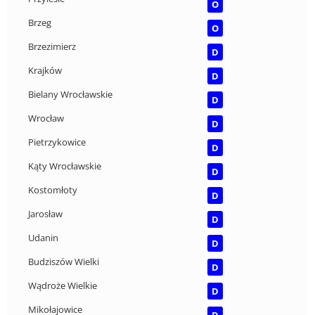
O
Brzeg
O
Brzezimierz
D
Krajków
D
Bielany Wrocławskie
D
Wrocław
D
Pietrzykowice
D
Kąty Wrocławskie
D
Kostomłoty
D
Jarosław
D
Udanin
D
Budziszów Wielki
D
Wądroże Wielkie
D
Mikołajowice