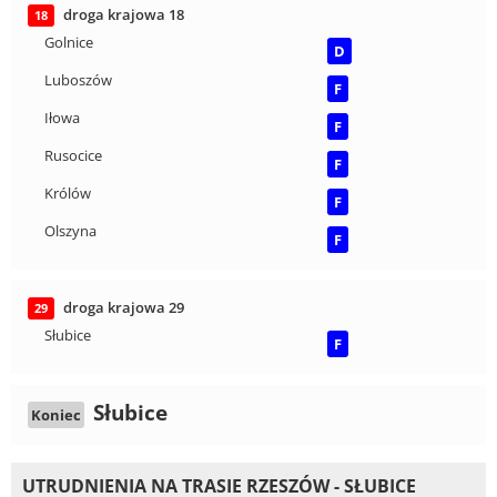
droga krajowa 18
18
Golnice
D
Luboszów
F
Iłowa
F
Rusocice
F
Królów
F
Olszyna
F
droga krajowa 29
29
Słubice
F
Słubice
Koniec
UTRUDNIENIA NA TRASIE RZESZÓW - SŁUBICE