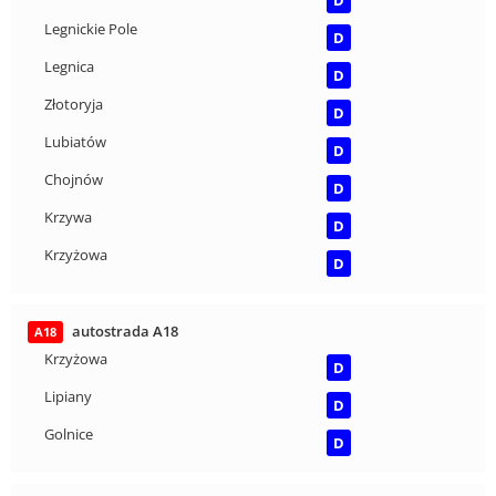
D
Legnickie Pole
D
Legnica
D
Złotoryja
D
Lubiatów
D
Chojnów
D
Krzywa
D
Krzyżowa
D
autostrada A18
A18
Krzyżowa
D
Lipiany
D
Golnice
D