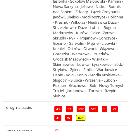
Jasionka - Sokołów Małopolski - Kamień -
Nowa Sarzyna - Jeżowe - Nisko - Rudnik
nad Sanem - Zdziary - Łążek Ordynacki -
Janów Lubelski - Modliborzyce - Polichna
- Kraśnik - Wilkołaz - Niedrzwica Duża -
Strzeszkowice Duże - Lublin - Bogucin -
Markuszów - Kurów - Sielce - Żyrzyn -
Skrudki - Ryki - Trojanów - Gończyce -
Górzno - Garwolin - Mętne - Lipówki -
Kołbiel - Ostrów - Otwock - Wiązowna -
Góraszka - Warszawa - Pruszków -
Grodzisk Mazowiecki - Wiskitki -
Skierniewice - Łowicz - Łyszkowice - Łódź -
Stryków - Zgierz - Emilia - Wartkowice -
Dąbie - Koło - Konin - Modła Królewska -
Sługocin - Słupca - Września - Luboń -
Poznań - Głuchowo - Buk - Nowy Tomyśl -
Trzciel - Jordanowo - Torzym - Rzepin -
Słubice
drogi na trasie:
A2
S2
S17
S19
9
29
31
97
878