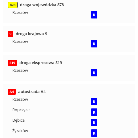
droga wojewódzka 878
878
Rzeszów
R
droga krajowa 9
9
Rzeszów
R
droga ekspresowa S19
S19
Rzeszów
R
autostrada A4
A4
Rzeszów
R
Ropczyce
R
Dębica
R
Żyraków
R