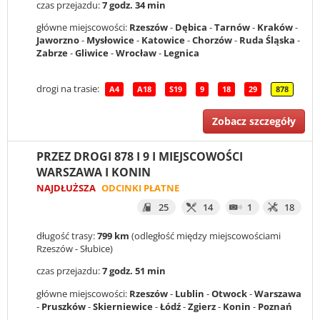
czas przejazdu:
7 godz. 34 min
główne miejscowości:
Rzeszów
-
Dębica
-
Tarnów
-
Kraków
-
Jaworzno
-
Mysłowice
-
Katowice
-
Chorzów
-
Ruda Śląska
-
Zabrze
-
Gliwice
-
Wrocław
-
Legnica
drogi na trasie:
A4
A18
S19
9
18
29
878
Zobacz szczegóły
PRZEZ DROGI 878 I 9 I MIEJSCOWOŚCI
WARSZAWA I KONIN
NAJDŁUŻSZA
ODCINKI PŁATNE
25
14
1
18
długość trasy:
799 km
(odległość między miejscowościami
Rzeszów - Słubice)
czas przejazdu:
7 godz. 51 min
główne miejscowości:
Rzeszów
-
Lublin
-
Otwock
-
Warszawa
-
Pruszków
-
Skierniewice
-
Łódź
-
Zgierz
-
Konin
-
Poznań