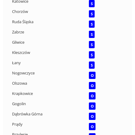
Katowice
S
Chorzów
S
Ruda Śląska
S
Zabrze
S
Gliwice
S
Kleszczów
S
Łany
S
Nogowczyce
O
Olszowa
O
Krapkowice
O
Gogolin
O
Dąbrówka Górna
O
Prądy
O
Przylesie