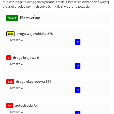
miniesz jadąc tą drogą na wybranej trasie. Chcesz się dowiedzieć więcej
o danej drodze czy miejscowości – kliknij wybraną pozycję.
Rzeszów
Start
droga wojewódzka 878
878
Rzeszów
R
droga krajowa 9
9
Rzeszów
R
droga ekspresowa S19
S19
Rzeszów
R
autostrada A4
A4
Rzeszów
R