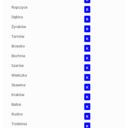
Ropczyce
R
Dębica
R
Żyraków
R
Tarnów
K
Brzesko
K
Bochnia
K
Szarów
K
Wieliczka
K
Skawina
K
Kraków
K
Balice
K
Rudno
K
Trzebinia
K