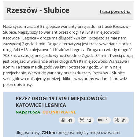
Rzeszów - Słubice
trasa powrotna
Nasz system znalazł 3 najlepsze warianty przejazdu na trasie Rzeszów –
Słubice. Najszybszy to wariant przez drogi 19 i S19 i miejscowości
Katowice i Legnica – droga ma długość 724 km i przejazd zajmie nam
zazwyczaj 7 godz. 1 min. Drugą alternatywą jest trasa w wariancie przez
drogi A4 i A18 i miejscowości Kraków i Legnica. Droga ma wtedy długość
703 km, a czas jej przejazdu wynosi średnio 7 godz. 34 min. Trzecią opcją
jest przejazd w wariancie przez drogi 878 i 9 i miejscowości Warszawa i
Konin. Ta trasa ma długość 799 km i potrzeba 7 godz. 51 min na jej
przejechanie. Wszystkie warianty przejazdu trasy Rzeszów – Słubice
szczegółowo opisujemy poniżej - kliknij w wybrany wariant i sprawdź
pełen opis trasy.
PRZEZ DROGI 19 I S19 I MIEJSCOWOŚCI
KATOWICE I LEGNICA
NAJSZYBSZA
ODCINKI PŁATNE
41
12
1
31
długość trasy:
724 km
(odległość między miejscowościami