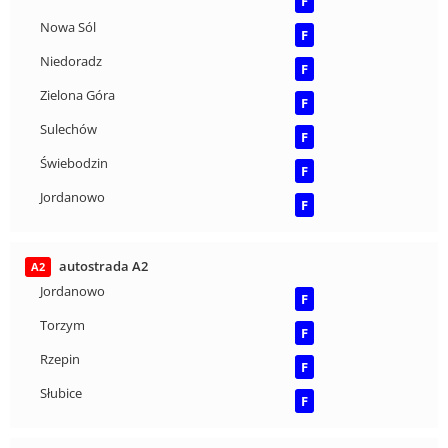
F
Nowa Sól
F
Niedoradz
F
Zielona Góra
F
Sulechów
F
Świebodzin
F
Jordanowo
F
autostrada A2
A2
Jordanowo
F
Torzym
F
Rzepin
F
Słubice
F