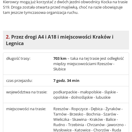
Kierowcy mogą już korzystać z dwóch jezdni obwodnicy Kocka na trasie
S19. Droga została otwarta przed majówką, choć na razie obowiązuje
tam jeszcze tymczasowa organizacja ruchu.
2.
Przez drogi A4 i A18 i miejscowości Kraków i
Legnica
długość trasy:
703 km
– taka na tej trasie jest odległość
między miejscowościami Rzeszów -
Słubice
czas przejazdu:
7 godz. 34 min
województwa na trasie:
podkarpackie - małopolskie - śląskie -
opolskie - dolnośląskie - lubuskie
miejscowości na trasie:
Rzeszów - Ropczyce - Dębica - Żyraków -
Tarnów - Brzesko - Bochnia - Szarów -
Wieliczka - Skawina - Kraków - Balice -
Rudno - Trzebinia - Chrzanów - Jaworzno -
Mysłowice - Katowice - Chorzów - Ruda