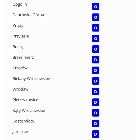
Gogolin
O
Dąbrówka Górna
O
Prądy
O
Przylesie
O
Brzeg
O
Brzezimierz
D
Krajków
D
Bielany Wrocławskie
D
Wrocław
D
Pietrzykowice
D
Kąty Wrocławskie
D
Kostomłoty
D
Jarosław
D