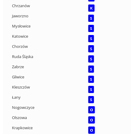
Chrzanów
K
Jaworzno
S
Mysłowice
S
Katowice
S
Chorzów
S
Ruda Śląska
S
Zabrze
S
Gliwice
S
Kleszczów
S
Łany
S
Nogowczyce
O
Olszowa
O
Krapkowice
O