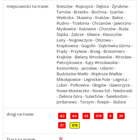
miejscowości na trasie:
Rzeszów - Ropczyce - Dębica - Żyraków -
Tarnów - Brzesko - Bochnia - Szarów -
Wieliczka - Skawina - Kraków - Balice -
Rudno - Trzebinia - Chrzanów - Jaworzno -
Mysłowice - Katowice - Chorzów - Ruda
Śląska - Zabrze - Gliwice - Kleszczów -
Łany - Nogowczyce - Olszowa -
Krapkowice - Gogolin - Dąbrówka Górna -
Prądy - Przylesie - Brzeg - Brzezimierz -
Krajków - Bielany Wrocławskie - Wrocław -
Pietrzykowice - Kąty Wrocławskie -
Kostomłoty - Jarosław - Udanin -
Budziszów Wielki - Wądroże Wielkie -
Mikołajowice - Legnickie Pole - Legnica -
Lubin - Polkowice - Głogów - Gaworzyce -
Nowe Miasteczko - Nowa Sól - Niedoradz
- Zielona Góra - Sulechów - Świebodzin -
Jordanowo - Torzym - Rzepin - Słubice
drogi na trasie:
A2
A4
S3
S19
9
29
31
878
Trasa na mapie: