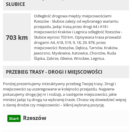
SŁUBICE
Odległość drogowa między miejscowościami
Rzeszów - Słubice zależy od wybranego wariantu
przejazdu. Jadąc trasą przez drogi A4 i A18 i
miejscowości Kraków i Legnica odległość Rzeszów -
703 km
Słubice wynosi 703 km. Opisywana trasa prowadzi
drogami: A4, A18, S19, 9, 18, 29, 878, przez
miejscowości: Rzeszów, Dębica, Tarnów, Kraków,
Jaworzno, Mysłowice, Katowice, Chorzów, Ruda
Śląska, Zabrze, Gliwice, Wrocław, Legnica.
PRZEBIEG TRASY - DROGI I MIEJSCOWOŚCI
Poniżej prezentujemy interaktywny przebieg Twojej trasy. Drogi i
miejscowości są uszeregowane w kolejności przejazdu. Najpierw
pokazujemy drogę (jej nr i rodzaj), a następnie miejscowości, jakie
miniesz jadąc tą drogą na wybranej trasie. Chcesz się dowiedzieć więcej
o danej drodze czy miejscowości – kliknij wybraną pozycję.
Rzeszów
Start