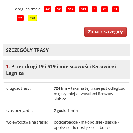
drogi na trasie:
A2
S2
S17
S19
9
29
31
97
878
Zobacz szczegóły
SZCZEGÓŁY TRASY
1.
Przez drogi 19 i S19 i miejscowości Katowice i
Legnica
długość trasy:
724 km
– taka na tej trasie jest odległość
między miejscowościami Rzeszów -
Słubice
czas przejazdu:
7 godz. 1 min
województwa na trasie:
podkarpackie - małopolskie - śląskie -
opolskie - dolnośląskie - lubuskie