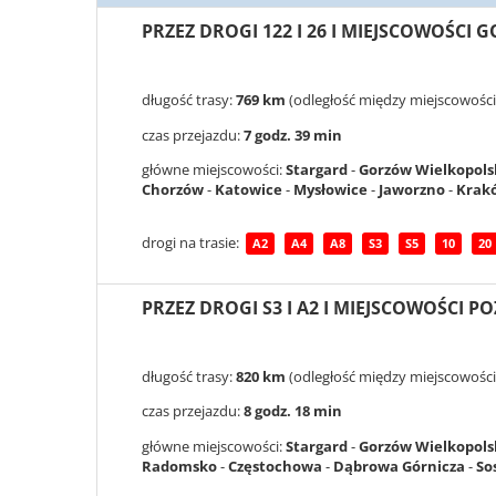
PRZEZ DROGI 122 I 26 I MIEJSCOWOŚCI
długość trasy:
769 km
(odległość między miejscowości
czas przejazdu:
7 godz. 39 min
główne miejscowości:
Stargard
-
Gorzów Wielkopols
Chorzów
-
Katowice
-
Mysłowice
-
Jaworzno
-
Krak
drogi na trasie:
A2
A4
A8
S3
S5
10
20
PRZEZ DROGI S3 I A2 I MIEJSCOWOŚCI 
długość trasy:
820 km
(odległość między miejscowości
czas przejazdu:
8 godz. 18 min
główne miejscowości:
Stargard
-
Gorzów Wielkopols
Radomsko
-
Częstochowa
-
Dąbrowa Górnicza
-
So