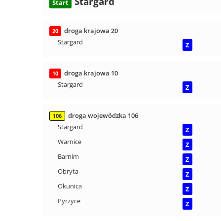
Stargard
Start
droga krajowa 20
20
Stargard
Z
droga krajowa 10
10
Stargard
Z
droga wojewódzka 106
106
Stargard
Z
Warnice
Z
Barnim
Z
Obryta
Z
Okunica
Z
Pyrzyce
Z