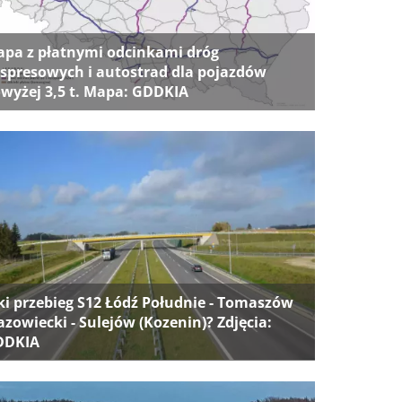
pa z płatnymi odcinkami dróg
spresowych i autostrad dla pojazdów
wyżej 3,5 t. Mapa: GDDKIA
ki przebieg S12 Łódź Południe - Tomaszów
zowiecki - Sulejów (Kozenin)? Zdjęcia:
DDKIA