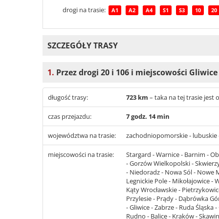
drogi na trasie:
A1
A2
A4
S1
S3
10
20
SZCZEGÓŁY TRASY
1.
Przez drogi 20 i 106 i miejscowości Gliwice
długość trasy:
723 km
– taka na tej trasie jes
czas przejazdu:
7 godz. 14 min
województwa na trasie:
zachodniopomorskie - lubuskie - 
miejscowości na trasie:
Stargard - Warnice - Barnim - Obr
- Gorzów Wielkopolski - Skwierz
- Niedoradz - Nowa Sól - Nowe M
Legnickie Pole - Mikołajowice - 
Kąty Wrocławskie - Pietrzykowice
Przylesie - Prądy - Dąbrówka Gó
- Gliwice - Zabrze - Ruda Śląska
Rudno - Balice - Kraków - Skawin