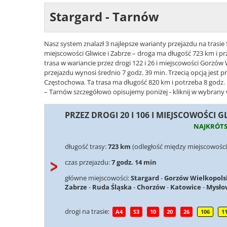
Stargard - Tarnów
Nasz system znalazł 3 najlepsze warianty przejazdu na trasie 
miejscowości Gliwice i Zabrze – droga ma długość 723 km i pr
trasa w wariancie przez drogi 122 i 26 i miejscowości Gorzów
przejazdu wynosi średnio 7 godz. 39 min. Trzecią opcją jest pr
Częstochowa. Ta trasa ma długość 820 km i potrzeba 8 godz. 1
– Tarnów szczegółowo opisujemy poniżej - kliknij w wybrany w
PRZEZ DROGI 20 I 106 I MIEJSCOWOŚCI G
NAJKRÓT
długość trasy:
723 km
(odległość między miejscowości
czas przejazdu:
7 godz. 14 min
główne miejscowości:
Stargard
-
Gorzów Wielkopols
Zabrze
-
Ruda Śląska
-
Chorzów
-
Katowice
-
Mysło
drogi na trasie:
A4
S3
10
20
26
106
1