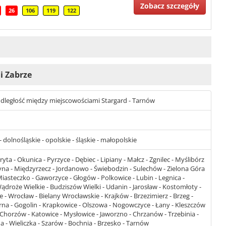
Zobacz szczegóły
26
106
119
122
 i Zabrze
t odległość między miejscowościami Stargard - Tarnów
dolnośląskie - opolskie - śląskie - małopolskie
yta - Okunica - Pyrzyce - Dębiec - Lipiany - Małcz - Zgnilec - Myślibórz
yna - Międzyrzecz - Jordanowo - Świebodzin - Sulechów - Zielona Góra
iasteczko - Gaworzyce - Głogów - Polkowice - Lubin - Legnica -
Wądroże Wielkie - Budziszów Wielki - Udanin - Jarosław - Kostomłoty -
 - Wrocław - Bielany Wrocławskie - Krajków - Brzezimierz - Brzeg -
rna - Gogolin - Krapkowice - Olszowa - Nogowczyce - Łany - Kleszczów
 - Chorzów - Katowice - Mysłowice - Jaworzno - Chrzanów - Trzebinia -
a - Wieliczka - Szarów - Bochnia - Brzesko - Tarnów