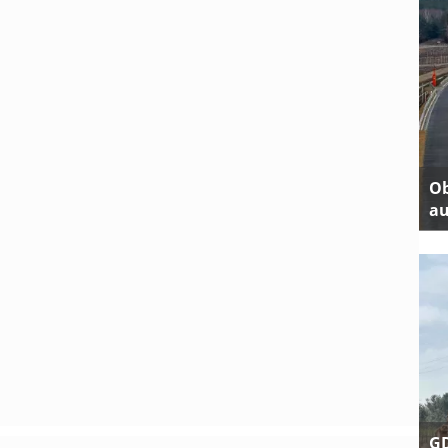
Ob
au
GD