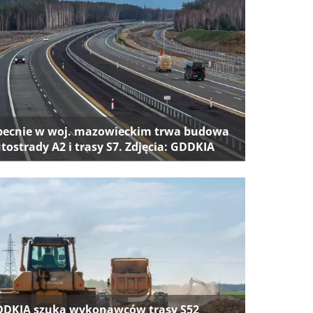
ecnie w woj. mazowieckim trwa budowa
tostrady A2 i trasy S7. Zdjęcia: GDDKIA
DKIA szuka wykonawców trasy S52