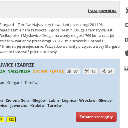
trasa powrotna
Stargard – Tarnów. Najszybszy to wariant przez drogi 20 i 106 i
zejazd zajmie nam zazwyczaj 7 godz. 14 min. Drugą alternatywą jest
 Wielkopolski i Mysłowice. Droga ma wtedy długość 769 km, a czas jej
zejazd w wariancie przez drogi S3 i A2 i miejscowości Poznań i
8 min na jej przejechanie. Wszystkie warianty przejazdu trasy Stargard
ariant i sprawdź pełen opis trasy.
LIWICE I ZABRZE
SZA
NAJSZYBSZA
ODCINKI PŁATNE
37
13
24
ami Stargard - Tarnów)
ki
-
Zielona Góra
-
Głogów
-
Lubin
-
Legnica
-
Wrocław
-
Gliwice
-
wice
-
Jaworzno
-
Kraków
-
Tarnów
Zobacz szczegóły
19
122