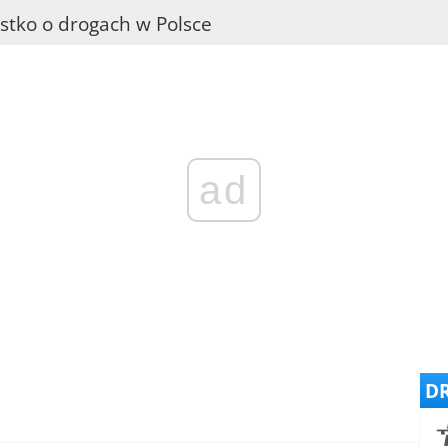
stko o drogach w Polsce
ad
DR