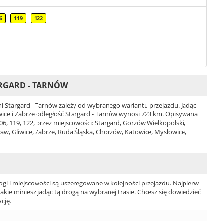
6
119
122
ARGARD - TARNÓW
 Stargard - Tarnów zależy od wybranego wariantu przejazdu. Jadąc
liwice i Zabrze odległość Stargard - Tarnów wynosi 723 km. Opisywana
106, 119, 122, przez miejscowości: Stargard, Gorzów Wielkopolski,
ław, Gliwice, Zabrze, Ruda Śląska, Chorzów, Katowice, Mysłowice,
ogi i miejscowości są uszeregowane w kolejności przejazdu. Najpierw
jakie miniesz jadąc tą drogą na wybranej trasie. Chcesz się dowiedzieć
cję.