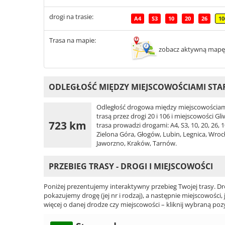
drogi na trasie:
A4
S3
10
20
26
10
Trasa na mapie:
zobacz aktywną mapę
ODLEGŁOŚĆ MIĘDZY MIEJSCOWOŚCIAMI ST
Odległość drogowa między miejscowościami
trasą przez drogi 20 i 106 i miejscowości G
723 km
trasa prowadzi drogami: A4, S3, 10, 20, 26, 
Zielona Góra, Głogów, Lubin, Legnica, Wroc
Jaworzno, Kraków, Tarnów.
PRZEBIEG TRASY - DROGI I MIEJSCOWOŚCI
Poniżej prezentujemy interaktywny przebieg Twojej trasy. Dr
pokazujemy drogę (jej nr i rodzaj), a następnie miejscowości, 
więcej o danej drodze czy miejscowości – kliknij wybraną pozy