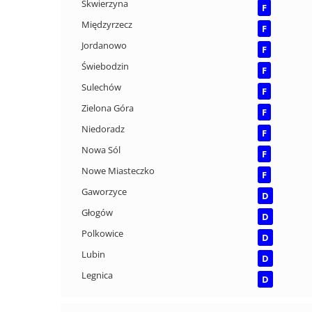
Skwierzyna
F
Międzyrzecz
F
Jordanowo
F
Świebodzin
F
Sulechów
F
Zielona Góra
F
Niedoradz
F
Nowa Sól
F
Nowe Miasteczko
F
Gaworzyce
D
Głogów
D
Polkowice
D
Lubin
D
Legnica
D