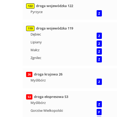
droga wojewódzka 122
122
Pyrzyce
Z
droga wojewódzka 119
119
Dębiec
Z
Lipiany
Z
Małcz
Z
Zgnilec
Z
droga krajowa 26
26
Myślibórz
Z
droga ekspresowa S3
S3
Myślibórz
Z
Gorzów Wielkopolski
F