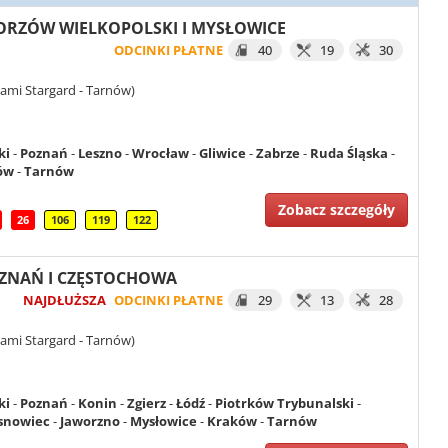
 GORZÓW WIELKOPOLSKI I MYSŁOWICE
ODCINKI PŁATNE
40
19
30
ami Stargard - Tarnów)
ki
-
Poznań
-
Leszno
-
Wrocław
-
Gliwice
-
Zabrze
-
Ruda Śląska
-
ów
-
Tarnów
Zobacz szczegóły
26
106
119
122
POZNAŃ I CZĘSTOCHOWA
NAJDŁUŻSZA
ODCINKI PŁATNE
29
13
28
ami Stargard - Tarnów)
ki
-
Poznań
-
Konin
-
Zgierz
-
Łódź
-
Piotrków Trybunalski
-
snowiec
-
Jaworzno
-
Mysłowice
-
Kraków
-
Tarnów