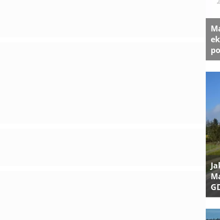
Ma
ek
po
Ja
Ma
G