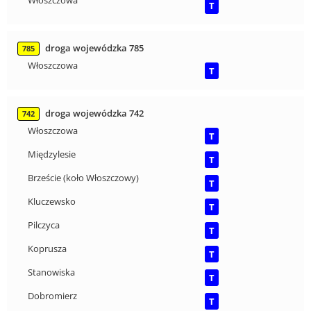
Włoszczowa
T
droga wojewódzka 785
785
Włoszczowa
T
droga wojewódzka 742
742
Włoszczowa
T
Międzylesie
T
Brzeście (koło Włoszczowy)
T
Kluczewsko
T
Pilczyca
T
Koprusza
T
Stanowiska
T
Dobromierz
T