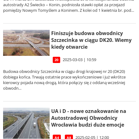
autostrady A2 Świecko – Konin, podniosła stawki opłat za przejazd
pomiędzy Nowym Tomyślem a Koninem. Z kolei od 1 kwietnia br. pod...
Finiszuje budowa obwodnicy
Szczecinka w ciągu DK20. Wiemy
kiedy otwarcie
2025-03-03 | 10:59
20
Budowa obwodnicy Szczecinka w ciągu drogi krajowej nr 20 (DK20)
dobiega końca. Trwają ostatnie prace wykończeniowe i już wkrótce
kierowcy pojada nową drogą, która połączy się z oddaną wcześniej
obwodn...
UA i D - nowe oznakowanie na
Autostradowej Obwodnicy
Wrocławia budzi duże emocje
2025-02-05 | 12:00
A4
A8