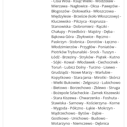
- Cisia Wola - Książ Wielki - Wodzisław -
Mierzawa - Nagłowice - Oksa - Pawęzów -
Błogoszów - Dołowatka - Włoszczowa -
Międzylesie - Brzeście (koło Włoszczowy) -
Kluczewsko - Pilczyca - Koprusza -
Stanowiska - Dobromierz - Rączki -
Chałupy - Przedbórz - Majstry - Dęba -
Bąkowa Góra - Zbyłowice - Ręczno -
Paskrzyn - Stobnica - Dorotów - Łęczno -
Włodzimierzów - Przygłów - Poniatów -
Piotrków Trybunalski - Srock - Tuszyn -
Łódź - Brzeziny - Stryków - Piątek - Kutno
- Sójki - Kowal - Włocławek - Ciechocinek -
Toruń - Lubicz Dolny - Turzno - Lisewo -
Grudziądz - Nowe Marzy - Warlubie -
Kopytkowo - Stara Jania - Mirotki - Skórcz
- Wielki Bukowiec - Zelgoszcz - Lubichowo
- Bietowo - Borzechowo - Zblewo - Struga
- Bożepole Szlacheckie - Zamek Kiszewski
- Stara Kiszewa - Chwarzenko - Foshuta -
Stawiska - Sarnowy - Kościerzyna - Korne
- Wygoda - Półczno - Łąkie - Mokrzyn -
Mądrzechowo - Bytów - Dąbie -
Gostkowo - Unichowo - Budowo -
Motarzyno - Niemczewo - Dębnica