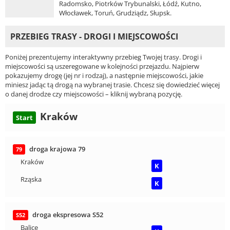
Radomsko, Piotrków Trybunalski, Łódź, Kutno,
Włocławek, Toruń, Grudziądz, Słupsk.
PRZEBIEG TRASY - DROGI I MIEJSCOWOŚCI
Poniżej prezentujemy interaktywny przebieg Twojej trasy. Drogi i
miejscowości są uszeregowane w kolejności przejazdu. Najpierw
pokazujemy drogę (jej nr i rodzaj), a następnie miejscowości, jakie
miniesz jadąc tą drogą na wybranej trasie. Chcesz się dowiedzieć więcej
o danej drodze czy miejscowości – kliknij wybraną pozycję.
Kraków
Start
droga krajowa 79
79
Kraków
K
Rząska
K
droga ekspresowa S52
S52
Balice