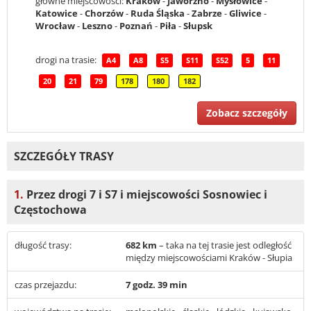
główne miejscowości:
Kraków
-
Jaworzno
-
Mysłowice
-
Katowice
-
Chorzów
-
Ruda Śląska
-
Zabrze
-
Gliwice
-
Wrocław
-
Leszno
-
Poznań
-
Piła
-
Słupsk
drogi na trasie:
A4
A8
S5
S11
S52
5
11
20
21
79
178
180
182
Zobacz szczegóły
SZCZEGÓŁY TRASY
1.
Przez drogi 7 i S7 i miejscowości Sosnowiec i
Częstochowa
długość trasy:
682 km
– taka na tej trasie jest odległość
między miejscowościami Kraków - Słupia
czas przejazdu:
7 godz. 39 min