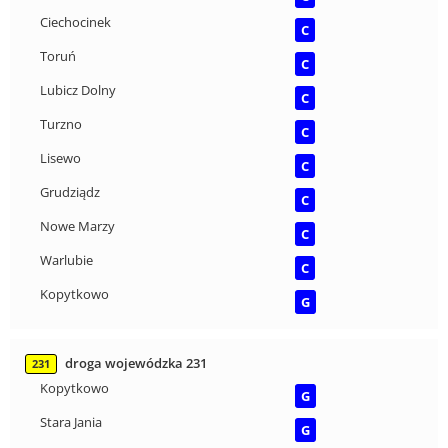
Ciechocinek
C
Toruń
C
Lubicz Dolny
C
Turzno
C
Lisewo
C
Grudziądz
C
Nowe Marzy
C
Warlubie
C
Kopytkowo
G
droga wojewódzka 231
231
Kopytkowo
G
Stara Jania
G