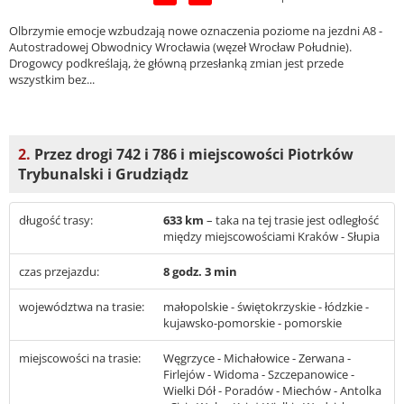
Olbrzymie emocje wzbudzają nowe oznaczenia poziome na jezdni A8 -
Autostradowej Obwodnicy Wrocławia (węzeł Wrocław Południe).
Drogowcy podkreślają, że główną przesłanką zmian jest przede
wszystkim bez...
2.
Przez drogi 742 i 786 i miejscowości Piotrków
Trybunalski i Grudziądz
długość trasy:
633 km
– taka na tej trasie jest odległość
między miejscowościami Kraków - Słupia
czas przejazdu:
8 godz. 3 min
województwa na trasie:
małopolskie - świętokrzyskie - łódzkie -
kujawsko-pomorskie - pomorskie
miejscowości na trasie:
Węgrzyce - Michałowice - Zerwana -
Firlejów - Widoma - Szczepanowice -
Wielki Dół - Poradów - Miechów - Antolka