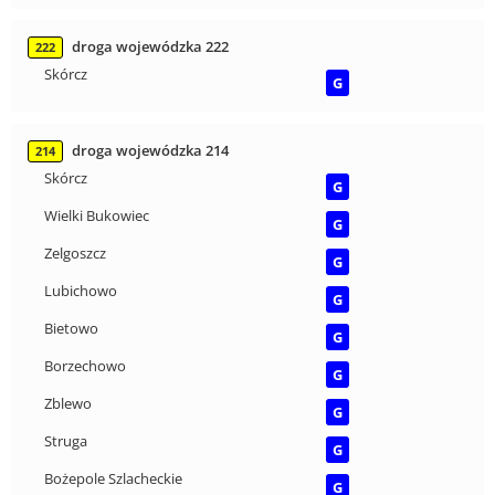
droga wojewódzka 222
222
Skórcz
G
droga wojewódzka 214
214
Skórcz
G
Wielki Bukowiec
G
Zelgoszcz
G
Lubichowo
G
Bietowo
G
Borzechowo
G
Zblewo
G
Struga
G
Bożepole Szlacheckie
G