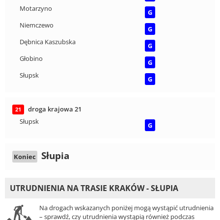
Motarzyno
G
Niemczewo
G
Dębnica Kaszubska
G
Głobino
G
Słupsk
G
droga krajowa 21
21
Słupsk
G
Słupia
Koniec
UTRUDNIENIA NA TRASIE KRAKÓW - SŁUPIA
Na drogach wskazanych poniżej mogą wystąpić utrudnienia
– sprawdź, czy utrudnienia wystąpią również podczas