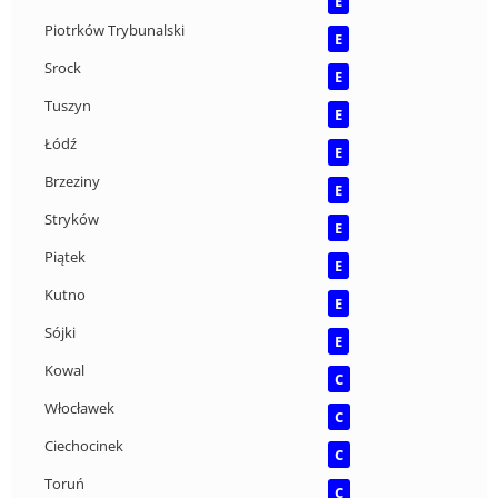
E
Piotrków Trybunalski
E
Srock
E
Tuszyn
E
Łódź
E
Brzeziny
E
Stryków
E
Piątek
E
Kutno
E
Sójki
E
Kowal
C
Włocławek
C
Ciechocinek
C
Toruń
C