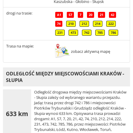
Kaszubska - Głobino - Słupsk
drogi na trasie:
A1
S7
7
20
21
42
74
210
212
214
222
231
473
742
785
786
Trasa na mapie:
zobacz aktywną mapę
ODLEGŁOŚĆ MIĘDZY MIEJSCOWOŚCIAMI KRAKÓW -
SŁUPIA
Odległość drogowa między miejscowościami Kraków
- Słupia zależy od wybranego wariantu przejazdu.
Jadąc trasą przez drogi 742 i 786 i miejscowości
Piotrków Trybunalski i Grudziądz odległość Kraków -
633 km
Słupia wynosi 633 km. Opisywana trasa prowadzi
drogami: A1, S7, 7, 20, 21, 42, 74, 210, 212, 214, 222,
231, 473, 742, 785, 786, przez miejscowości: Piotrków
Trybunalski, Łódź, Kutno, Włocławek, Toruń,