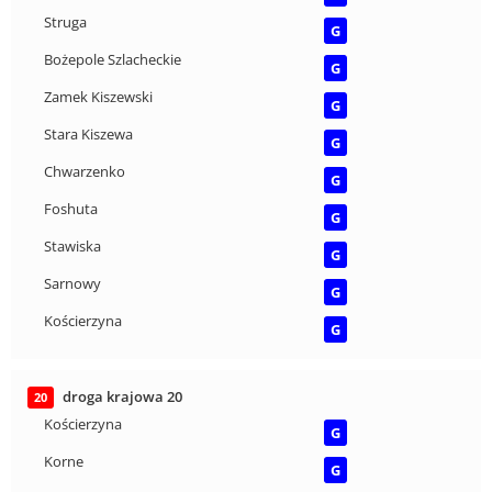
Struga
G
Bożepole Szlacheckie
G
Zamek Kiszewski
G
Stara Kiszewa
G
Chwarzenko
G
Foshuta
G
Stawiska
G
Sarnowy
G
Kościerzyna
G
droga krajowa 20
20
Kościerzyna
G
Korne
G