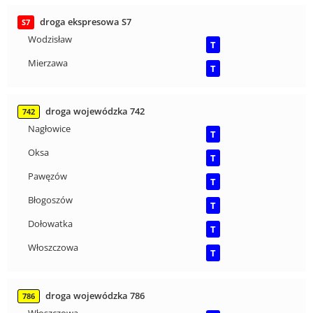
droga ekspresowa S7
S7
Wodzisław
T
Mierzawa
T
droga wojewódzka 742
742
Nagłowice
T
Oksa
T
Pawęzów
T
Błogoszów
T
Dołowatka
T
Włoszczowa
T
droga wojewódzka 786
786