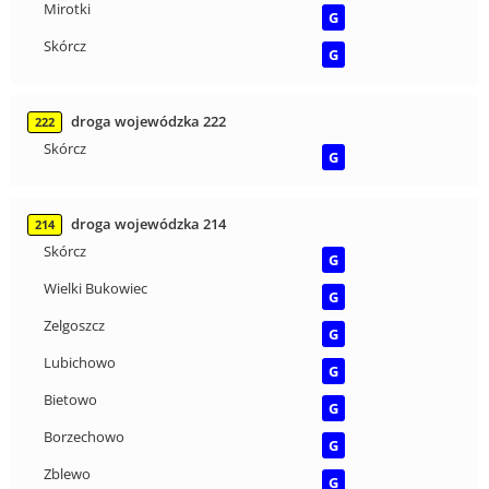
Mirotki
G
Skórcz
G
droga wojewódzka 222
222
Skórcz
G
droga wojewódzka 214
214
Skórcz
G
Wielki Bukowiec
G
Zelgoszcz
G
Lubichowo
G
Bietowo
G
Borzechowo
G
Zblewo
G