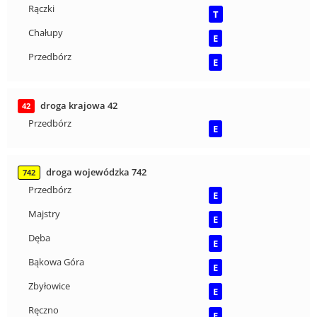
Rączki
T
Chałupy
E
Przedbórz
E
droga krajowa 42
42
Przedbórz
E
droga wojewódzka 742
742
Przedbórz
E
Majstry
E
Dęba
E
Bąkowa Góra
E
Zbyłowice
E
Ręczno
E