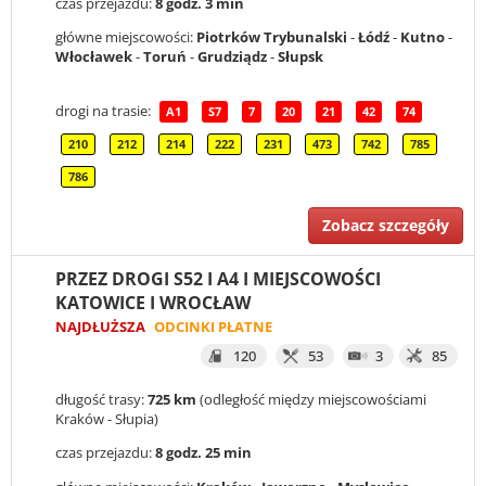
czas przejazdu:
8 godz. 3 min
główne miejscowości:
Piotrków Trybunalski
-
Łódź
-
Kutno
-
Włocławek
-
Toruń
-
Grudziądz
-
Słupsk
drogi na trasie:
A1
S7
7
20
21
42
74
210
212
214
222
231
473
742
785
786
Zobacz szczegóły
PRZEZ DROGI S52 I A4 I MIEJSCOWOŚCI
KATOWICE I WROCŁAW
NAJDŁUŻSZA
ODCINKI PŁATNE
120
53
3
85
długość trasy:
725 km
(odległość między miejscowościami
Kraków - Słupia)
czas przejazdu:
8 godz. 25 min