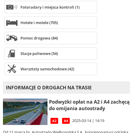
Fotoradary i miejsca kontroli (1)
Hotele i motele (705)
Pomoc drogowa (84)
Stacje paliwowe (54)
Warsztaty samochodowe (42)
INFORMACJE O DROGACH NA TRASIE
Podwyżki opłat na A2 i A4 zachęcą
do omijania autostrady
2025-03-14 | 14:19
A2
A4
Od 11 marca br. Autostrada Wielkopolska S.A., koncesjonariusz odcinka