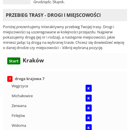
Grudziądz, Słupsk.
PRZEBIEG TRASY - DROGI I MIEJSCOWOŚCI
Poniżej prezentujemy interaktywny przebieg Twojej trasy. Drogi i
miejscowości są uszeregowane w kolejności przejazdu. Najpierw
pokazujemy drogę (jej nr i rodzaj), a następnie miejscowości, jakie
miniesz jadąc tą drogą na wybranej trasie. Chcesz się dowiedzieć więcej
o danej drodze czy miejscowości – kliknij wybraną pozycję.
Kraków
Start
droga krajowa 7
7
Węgrzyce
K
Michałowice
K
Zerwana
K
Firlejów
K
Widoma
K