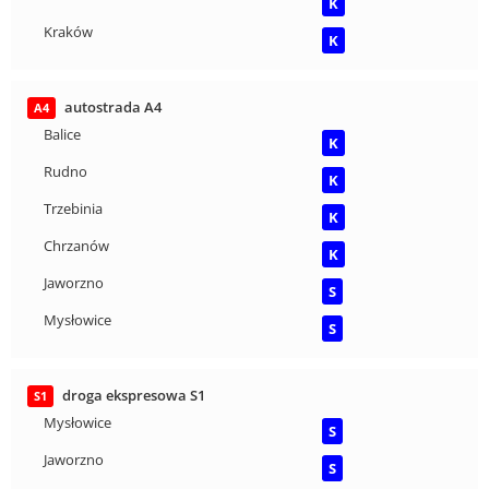
K
Kraków
K
autostrada A4
A4
Balice
K
Rudno
K
Trzebinia
K
Chrzanów
K
Jaworzno
S
Mysłowice
S
droga ekspresowa S1
S1
Mysłowice
S
Jaworzno
S