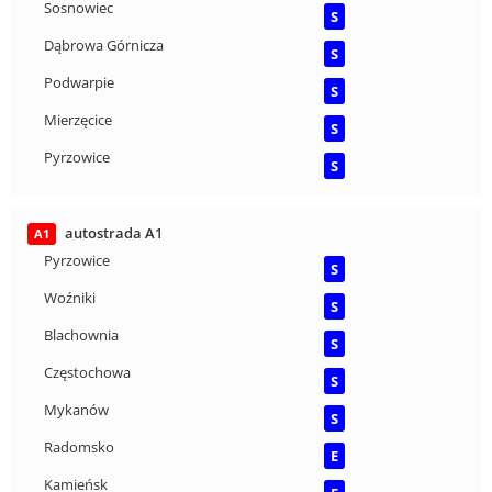
Sosnowiec
S
Dąbrowa Górnicza
S
Podwarpie
S
Mierzęcice
S
Pyrzowice
S
autostrada A1
A1
Pyrzowice
S
Woźniki
S
Blachownia
S
Częstochowa
S
Mykanów
S
Radomsko
E
Kamieńsk