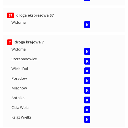
droga ekspresowa S7
S7
Widoma
K
droga krajowa 7
7
Widoma
K
Szczepanowice
K
Wielki Dół
K
Poradów
K
Miechów
K
Antolka
K
Cisia Wola
K
Książ Wielki
K