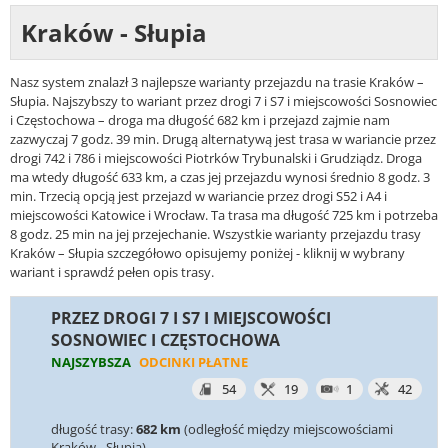
Kraków - Słupia
Nasz system znalazł 3 najlepsze warianty przejazdu na trasie Kraków –
Słupia. Najszybszy to wariant przez drogi 7 i S7 i miejscowości Sosnowiec
i Częstochowa – droga ma długość 682 km i przejazd zajmie nam
zazwyczaj 7 godz. 39 min. Drugą alternatywą jest trasa w wariancie przez
drogi 742 i 786 i miejscowości Piotrków Trybunalski i Grudziądz. Droga
ma wtedy długość 633 km, a czas jej przejazdu wynosi średnio 8 godz. 3
min. Trzecią opcją jest przejazd w wariancie przez drogi S52 i A4 i
miejscowości Katowice i Wrocław. Ta trasa ma długość 725 km i potrzeba
8 godz. 25 min na jej przejechanie. Wszystkie warianty przejazdu trasy
Kraków – Słupia szczegółowo opisujemy poniżej - kliknij w wybrany
wariant i sprawdź pełen opis trasy.
PRZEZ DROGI 7 I S7 I MIEJSCOWOŚCI
SOSNOWIEC I CZĘSTOCHOWA
NAJSZYBSZA
ODCINKI PŁATNE
54
19
1
42
długość trasy:
682 km
(odległość między miejscowościami
Kraków - Słupia)