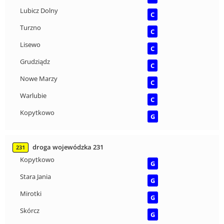
Lubicz Dolny
C
Turzno
C
Lisewo
C
Grudziądz
C
Nowe Marzy
C
Warlubie
C
Kopytkowo
G
droga wojewódzka 231
231
Kopytkowo
G
Stara Jania
G
Mirotki
G
Skórcz
G