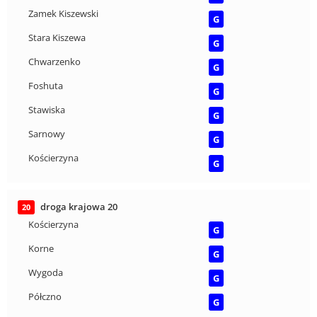
Zamek Kiszewski
G
Stara Kiszewa
G
Chwarzenko
G
Foshuta
G
Stawiska
G
Sarnowy
G
Kościerzyna
G
droga krajowa 20
20
Kościerzyna
G
Korne
G
Wygoda
G
Półczno
G