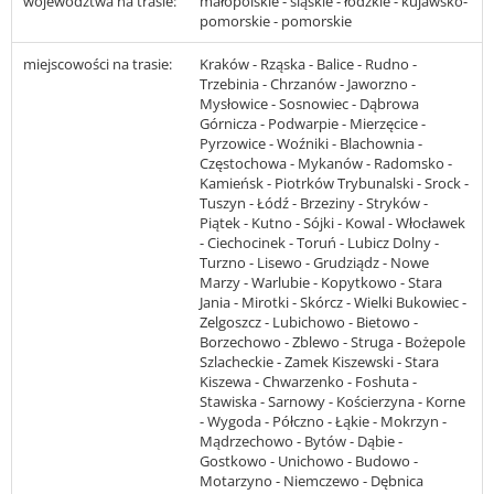
województwa na trasie:
małopolskie - śląskie - łódzkie - kujawsko-
pomorskie - pomorskie
miejscowości na trasie:
Kraków - Rząska - Balice - Rudno -
Trzebinia - Chrzanów - Jaworzno -
Mysłowice - Sosnowiec - Dąbrowa
Górnicza - Podwarpie - Mierzęcice -
Pyrzowice - Woźniki - Blachownia -
Częstochowa - Mykanów - Radomsko -
Kamieńsk - Piotrków Trybunalski - Srock -
Tuszyn - Łódź - Brzeziny - Stryków -
Piątek - Kutno - Sójki - Kowal - Włocławek
- Ciechocinek - Toruń - Lubicz Dolny -
Turzno - Lisewo - Grudziądz - Nowe
Marzy - Warlubie - Kopytkowo - Stara
Jania - Mirotki - Skórcz - Wielki Bukowiec -
Zelgoszcz - Lubichowo - Bietowo -
Borzechowo - Zblewo - Struga - Bożepole
Szlacheckie - Zamek Kiszewski - Stara
Kiszewa - Chwarzenko - Foshuta -
Stawiska - Sarnowy - Kościerzyna - Korne
- Wygoda - Półczno - Łąkie - Mokrzyn -
Mądrzechowo - Bytów - Dąbie -
Gostkowo - Unichowo - Budowo -
Motarzyno - Niemczewo - Dębnica