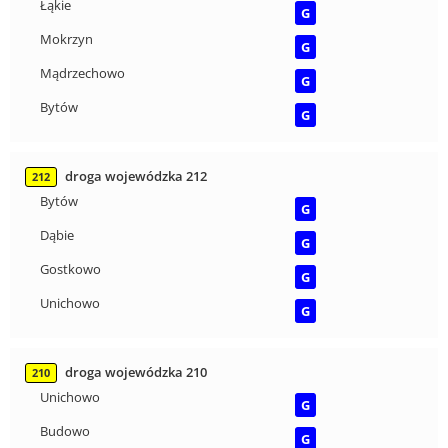
Łąkie
G
Mokrzyn
G
Mądrzechowo
G
Bytów
G
droga wojewódzka 212
212
Bytów
G
Dąbie
G
Gostkowo
G
Unichowo
G
droga wojewódzka 210
210
Unichowo
G
Budowo
G