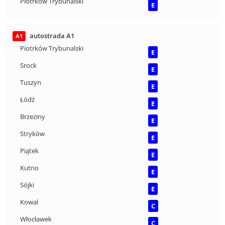
Piotrków Trybunalski
E
autostrada A1
A1
Piotrków Trybunalski
E
Srock
E
Tuszyn
E
Łódź
E
Brzeziny
E
Stryków
E
Piątek
E
Kutno
E
Sójki
E
Kowal
C
Włocławek
C