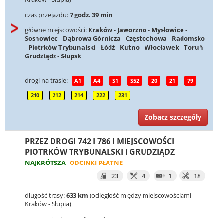
czas przejazdu:
7 godz. 39 min
główne miejscowości:
Kraków
-
Jaworzno
-
Mysłowice
-
Sosnowiec
-
Dąbrowa Górnicza
-
Częstochowa
-
Radomsko
-
Piotrków Trybunalski
-
Łódź
-
Kutno
-
Włocławek
-
Toruń
-
Grudziądz
-
Słupsk
drogi na trasie:
A1
A4
S1
S52
20
21
79
210
212
214
222
231
Zobacz szczegóły
PRZEZ DROGI 742 I 786 I MIEJSCOWOŚCI
PIOTRKÓW TRYBUNALSKI I GRUDZIĄDZ
NAJKRÓTSZA
ODCINKI PŁATNE
23
4
1
18
długość trasy:
633 km
(odległość między miejscowościami
Kraków - Słupia)