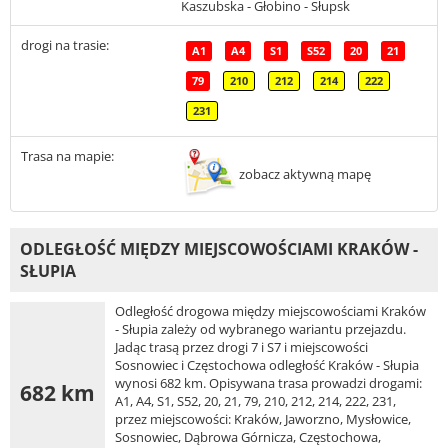
Kaszubska - Głobino - Słupsk
drogi na trasie:
A1
A4
S1
S52
20
21
79
210
212
214
222
231
Trasa na mapie:
zobacz aktywną mapę
ODLEGŁOŚĆ MIĘDZY MIEJSCOWOŚCIAMI KRAKÓW -
SŁUPIA
Odległość drogowa między miejscowościami Kraków
- Słupia zależy od wybranego wariantu przejazdu.
Jadąc trasą przez drogi 7 i S7 i miejscowości
Sosnowiec i Częstochowa odległość Kraków - Słupia
wynosi 682 km. Opisywana trasa prowadzi drogami:
682 km
A1, A4, S1, S52, 20, 21, 79, 210, 212, 214, 222, 231,
przez miejscowości: Kraków, Jaworzno, Mysłowice,
Sosnowiec, Dąbrowa Górnicza, Częstochowa,