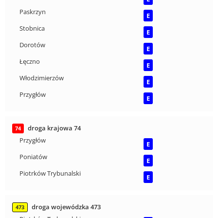
Paskrzyn
E
Stobnica
E
Dorotów
E
Łęczno
E
Włodzimierzów
E
Przygłów
E
droga krajowa 74
74
Przygłów
E
Poniatów
E
Piotrków Trybunalski
E
droga wojewódzka 473
473